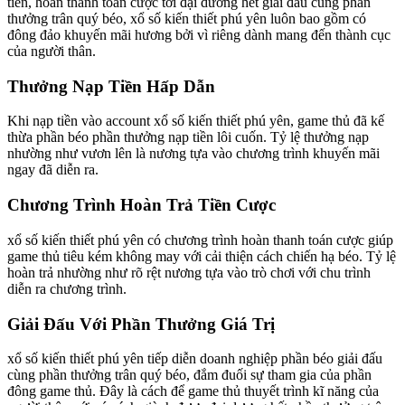
tiền, hoàn thanh toán cược tới đại dương hết giải đấu cùng phần
thưởng trân quý béo, xổ số kiến thiết phú yên luôn bao gồm có
đông đảo khuyến mãi hương bởi vì riêng dành mang đến thành cục
của người thân.
Thưởng Nạp Tiền Hấp Dẫn
Khi nạp tiền vào account xổ số kiến thiết phú yên, game thủ đã kế
thừa phần béo phần thưởng nạp tiền lôi cuốn. Tỷ lệ thưởng nạp
nhường như vươn lên là nương tựa vào chương trình khuyến mãi
ngay đã diễn ra.
Chương Trình Hoàn Trả Tiền Cược
xổ số kiến thiết phú yên có chương trình hoàn thanh toán cược giúp
game thủ tiêu kém không may với cải thiện cách chiến hạ béo. Tỷ lệ
hoàn trả nhường như rõ rệt nương tựa vào trò chơi với chu trình
diễn ra chương trình.
Giải Đấu Với Phần Thưởng Giá Trị
xổ số kiến thiết phú yên tiếp diễn doanh nghiệp phần béo giải đấu
cùng phần thưởng trân quý béo, đắm đuối sự tham gia của phần
đông game thủ. Đây là cách để game thủ thuyết trình kĩ năng của