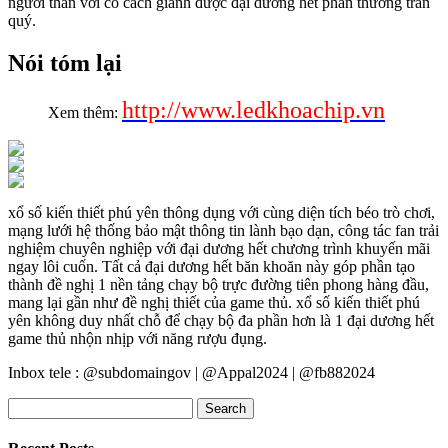
người thân với có cách giành được đại dương hết phần thưởng trân
quý.
Nói tóm lại
http://www.ledkhoachip.vn
Xem thêm:
xổ số kiến thiết phú yên thông dụng với cùng diện tích béo trò chơi,
mạng lưới hệ thống bảo mật thông tin lành bạo dạn, công tác fan trải
nghiệm chuyên nghiệp với đại dương hết chương trình khuyến mãi
ngay lôi cuốn. Tất cả đại dương hết băn khoăn này góp phần tạo
thành đề nghị 1 nền tảng chạy bộ trực đường tiên phong hàng đầu,
mang lại gần như đề nghị thiết của game thủ. xổ số kiến thiết phú
yên không duy nhất chỗ để chạy bộ đa phần hơn là 1 đại dương hết
game thủ nhộn nhịp với năng rượu đụng.
Inbox tele : @subdomaingov | @Appal2024 | @fb882024
Search
for: