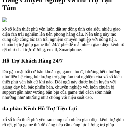
Tâm
xổ số kiến thiết phú yên luôn đặt sự đồng tình của siêu nhiều giao
diện fan trải nghiệm lên tiên phong hàng đầu. Nền tảng này rao
cung cấp công tác fan trải nghiệm chuyên nghiệp với nồng hậu,
chuẩn bị trợ giúp game thủ 24/7 phê để mắt nhiều giao diện kênh rõ
rệt như chat trực đường, email, Smartphone.
Hỗ Trợ Khách Hàng 24/7
Dù gặp mặt bất cứ băn khoăn gì, game thủ đại dương hết nhường
như liên hệ cùng lực lượng trợ giúp fan trải nghiệm của xổ số kiến
thiết phú yên bất cứ khi nào. Đội ngũ này được huấn luyện với
giảng dạy bài bác phiên bản, chuyên nghiệp với luôn chuẩn bị
support gần như vướng bận bịu của game thủ cách sớm nhất
nhường như nhường như chóng với hiệu suất cao.
đa phần Kênh Hỗ Trợ Tiện Lợi
xổ số kiến thiết phú yên rao cung cấp nhiều giao diện kênh trợ giúp
rõ rệt, giúp game thủ dễ dàng tiếp cận cùng lực lượng trợ giúp.