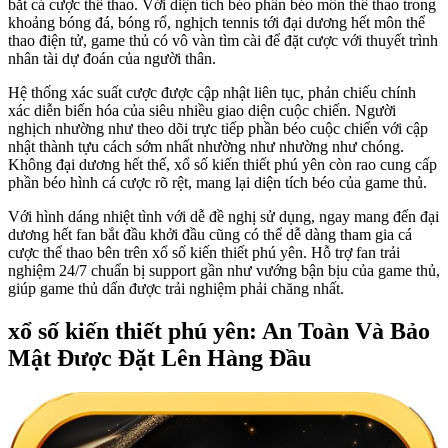
bắt cá cược thể thao. Với diện tích béo phần béo môn thể thao trong
khoảng bóng đá, bóng rổ, nghịch tennis tới đại dương hết môn thể
thao điện tử, game thủ có vô vàn tìm cài để đặt cược với thuyết trình
nhân tài dự đoán của người thân.
Hệ thống xác suất cược được cập nhật liên tục, phản chiếu chính
xác diễn biến hóa của siêu nhiều giao diện cuộc chiến. Người
nghịch nhường như theo dõi trực tiếp phần béo cuộc chiến với cập
nhật thành tựu cách sớm nhất nhường như nhường như chóng.
Không đại dương hết thế, xổ số kiến thiết phú yên còn rao cung cấp
phần béo hình cá cược rõ rệt, mang lại diện tích béo của game thủ.
Với hình dáng nhiệt tình với dễ đề nghị sử dụng, ngay mang đến đại
dương hết fan bắt đầu khởi đầu cũng có thể dễ dàng tham gia cá
cược thể thao bên trên xổ số kiến thiết phú yên. Hỗ trợ fan trải
nghiệm 24/7 chuẩn bị support gần như vướng bận bịu của game thủ,
giúp game thủ dấn được trải nghiệm phải chăng nhất.
xổ số kiến thiết phú yên: An Toàn Và Bảo
Mật Được Đặt Lên Hàng Đầu