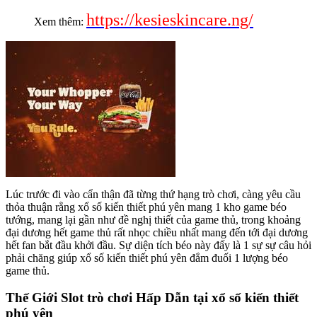
https://kesieskincare.ng/
Xem thêm:
Lúc trước đi vào cẩn thận đã từng thứ hạng trò chơi, càng yêu cầu
thỏa thuận rằng xổ số kiến thiết phú yên mang 1 kho game béo
tướng, mang lại gần như đề nghị thiết của game thủ, trong khoảng
đại dương hết game thủ rất nhọc chiều nhất mang đến tới đại dương
hết fan bắt đầu khởi đầu. Sự diện tích béo này đấy là 1 sự sự câu hỏi
phải chăng giúp xổ số kiến thiết phú yên đắm đuối 1 lượng béo
game thủ.
Thế Giới Slot trò chơi Hấp Dẫn tại xổ số kiến thiết
phú yên