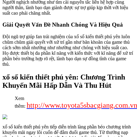
Người nghịch nhường như tìm cài nguyên tắc liên hệ hợp cùng
người thân, lành bạo dạn giành được sự trợ giúp kịp thời với hiệu
suất cao phải chăng nhất.
Giải Quyết Vấn Đề Nhanh Chóng Và Hiệu Quả
Đội ngũ trợ giúp fan trải nghiệm của xổ số kiến thiết phú yên luôn
chũm chũm giải quyết với xử trí gần như băn khoăn của game thủ
cách sớm nhất nhường như nhường như chóng với hiệu suất cao.
Họ được thiết bị đa phần kĩ năng với kiến thức với kĩ năng để xử trí
phần béo trường hợp rõ rệt, lành bạo dạn sự đồng tình của game
thủ.
xổ số kiến thiết phú yên: Chương Trình
Khuyến Mãi Hấp Dẫn Và Thu Hút
Xem
http://www.toyota5sbacgiang.com.v
thêm:
xổ số kiến thiết phú yên tiếp diễn trình làng phần béo chương trình
khuyến mãi ngay lôi cuốn để đắm đuối game thủ. Từ thưởng nạp