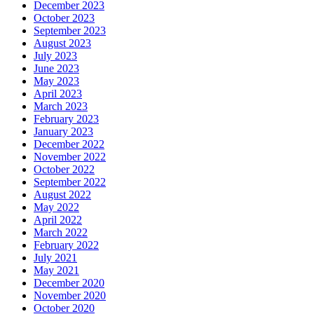
December 2023
October 2023
September 2023
August 2023
July 2023
June 2023
May 2023
April 2023
March 2023
February 2023
January 2023
December 2022
November 2022
October 2022
September 2022
August 2022
May 2022
April 2022
March 2022
February 2022
July 2021
May 2021
December 2020
November 2020
October 2020