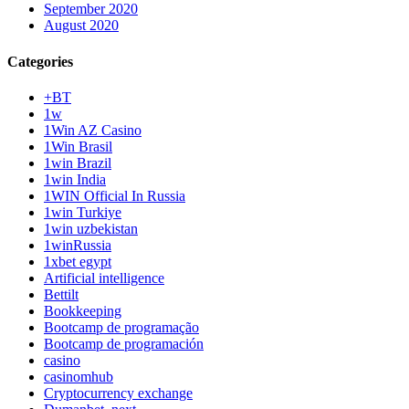
September 2020
August 2020
Categories
+BT
1w
1Win AZ Casino
1Win Brasil
1win Brazil
1win India
1WIN Official In Russia
1win Turkiye
1win uzbekistan
1winRussia
1xbet egypt
Artificial intelligence
Bettilt
Bookkeeping
Bootcamp de programação
Bootcamp de programación
casino
casinomhub
Cryptocurrency exchange