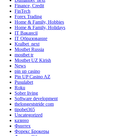
Dumanbet_next
Finance, Credit
FinTech
Forex Trading
Home & Family, Hobbies
Home & Family, Holidays
IT Вакансії
IT Образование
Kralbet_next
Mostbet Russia
mostbet tr
Mostbet UZ Kirish
News
pin up casino
Pin UP Casino AZ
Pusulabet
Roku
Sober living
Software development
thelongeststride com
tipobet365
Uncategorized
казино
Финтех
Форекс Брокеры