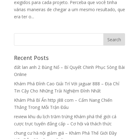
exigidos para cada projeto. Perceba que você tinha
várias maneiras de chegar a um mesmo resultado, que
era ter o...
Recent Posts
đất lan anh 2 Bùng Nổ – Bí Quyết Chinh Phục Sòng Bài
Online
Khám Phá Đỉnh Cao Giải Trí Với jaguar 888 – Địa Chỉ
Tin Cậy Cho Những Trải Nghiệm Đỉnh Nhất
Khám Phá Bí Ẩn http j88 com – Cẩm Nang Chiến
Thắng Trong Mỗi Trận Đấu
review khu du lịch trăm trứng Khám phá thế giới cá
cược trực tuyến đẳng cấp – Cơ hội và thách thức
chung cư hà nội giảm giá – Khám Phá Thế Giới Đầy