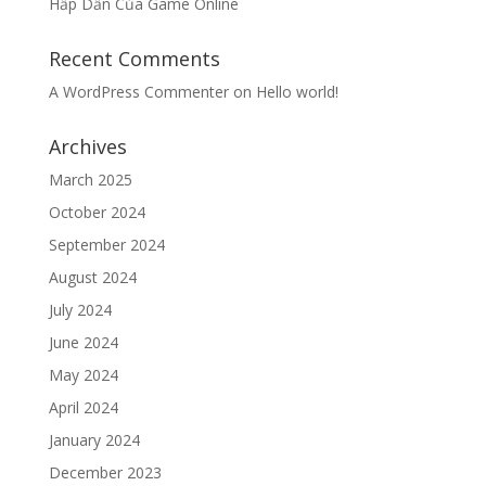
Hấp Dẫn Của Game Online
Recent Comments
A WordPress Commenter
on
Hello world!
Archives
March 2025
October 2024
September 2024
August 2024
July 2024
June 2024
May 2024
April 2024
January 2024
December 2023