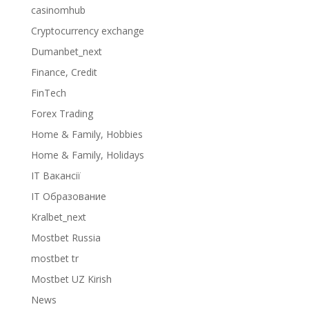
casinomhub
Cryptocurrency exchange
Dumanbet_next
Finance, Credit
FinTech
Forex Trading
Home & Family, Hobbies
Home & Family, Holidays
IT Вакансії
IT Образование
Kralbet_next
Mostbet Russia
mostbet tr
Mostbet UZ Kirish
News