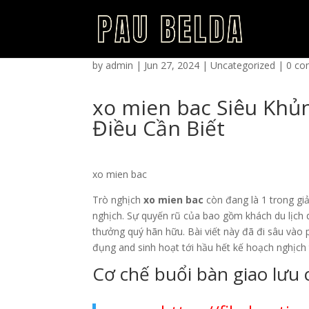
by
admin
|
Jun 27, 2024
|
Uncategorized
|
0 c
xo mien bac Siêu Khủ
Điều Cần Biết
xo mien bac
Trò nghịch
xo mien bac
còn đang là 1 trong giả
nghịch. Sự quyến rũ của bao gồm khách du lịch 
thưởng quý hãn hữu. Bài viết này đã đi sâu và
đụng and sinh hoạt tới hầu hết kế hoạch nghịch
Cơ chế buổi bàn giao lưu