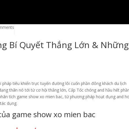
omments
ng Bí Quyết Thắng Lớn & Những
i pháp tiêu khiển trực tuyến đường lôi cuốn phần đông khách du lịch
dạng thân nó tới từ cơ hội thắng lớn, Cấp Tốc chóng and hầu hết phầ
o phân tích game show xo mien bac, từ phương pháp hoạt đụng and h
 tác dụng.
 của game show xo mien bac