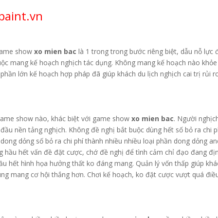
paint.vn
 game show
xo mien bac
là 1 trong trong bước riêng biệt, dẫu nỗ lực 
 buộc mang kế hoạch nghịch tác dụng. Không mang kế hoạch nào khỏe
hần lớn kế hoạch hợp pháp đã giúp khách du lịch nghịch cai trị rủi r
ì game show nào, khác biệt với game show
xo mien bac
. Người nghịc
 đầu nền tảng nghịch. Không đề nghị bắt buộc dùng hết số bỏ ra chi p
ong dỏng số bỏ ra chi phí thành nhiều nhiều loại phần dong dỏng an
g hầu hết vấn đề đặt cược, chớ đề nghị để tình cảm chỉ đạo đang đị
 hầu hết hình họa hưởng thất ko đáng mang. Quản lý vốn thấp giúp kh
ùng mang cơ hội thắng hơn. Chơi kế hoạch, ko đặt cược vượt quá điề