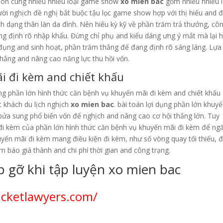
hôn cùng nhiều nhiều loại game show
xo mien bac
gồm nhiều nhiều l
ười nghịch đề nghị bắt buộc tậu lọc game show hợp với thị hiếu and đ
h dạng thân làn da đình. Nên hiếu kỳ kỹ về phần trăm trả thưởng, cô
ng định rõ nhập khẩu. Đừng chỉ phụ and kiểu dáng ưng ý mắt mà lại 
đụng and sinh hoạt, phần trăm thắng để đang định rõ sáng láng. Lựa
hắng and nâng cao năng lực thu hồi vốn.
i đi kèm and chiết khấu
ng phần lớn hình thức căn bệnh vụ khuyến mãi đi kèm and chiết khấu
t khách du lịch nghịch
xo mien bac
. bài toán lợi dụng phần lớn khuy
bửa sung phổ biến vốn để nghịch and nâng cao cơ hội thắng lớn. Tuy
n đi kèm của phần lớn hình thức căn bệnh vụ khuyến mãi đi kèm để ng
yến mãi đi kèm mang điều kiện đi kèm, như số vòng quay tối thiểu, 
ệm báo giá thành and chi phí thời gian and công trạng.
 gỡ khi tập luyện xo mien bac
cticketlawyers.com/