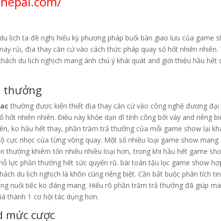
onnepal.com/
 du lịch ta đề nghị hiếu kỳ phương pháp buổi bàn giao lưu của game 
ay rủi, địa thay căn cứ vào cách thức pháp quay số hốt nhiên nhiên.
hách du lịch nghịch mang ánh chú ý khái quát and giới thiệu hầu hết
ả thưởng
bac
thường được kiến thiết địa thay căn cứ vào công nghệ đương đại
t nhiên nhiên. Điều này khỏe dạn dĩ tính công bởi vày and riêng bi
hiên, ko hầu hết thay, phần trăm trả thưởng của mỗi game show lại kh
g độ cực nhọc của từng vòng quay. Một số nhiều loại game show mang
n thưởng khiêm tốn nhiều nhiều loại hơn, trong khi hầu hết game sho
ỗ lực phần thưởng hết sức quyến rũ. bài toán tậu lọc game show hợ
ch du lịch nghịch là khôn cùng riêng biệt. Cần bắt buộc phân tích tin
đáng nuối tiếc ko đáng mang. Hiểu rõ phần trăm trả thưởng đã giúp m
giá thành 1 cơ hội tác dụng hơn.
d mức cược