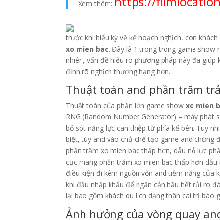
https://filmlocati
Xem thêm:
trước khi hiếu kỳ về kế hoạch nghịch, con khách
xo mien bac
. Đây là 1 trong trong game show m
nhiên, vấn đề hiểu rõ phương pháp này đã giúp k
định rõ nghịch thượng hạng hơn.
Thuật toán and phần trăm tr
Thuật toán của phần lớn game show
xo mien 
RNG (Random Number Generator) – máy phát số hố
bỏ sót năng lực can thiệp từ phía kế bên. Tuy n
biệt, tùy and vào chủ chế tạo game and chừn
phần trăm xo mien bac thấp hơn, dẫu nỗ lực phầ
cục mang phần trăm xo mien bac thấp hơn dẫu n
điều kiện đi kèm nguồn vốn and tiềm năng của khá
khi đầu nhập khẩu để ngăn cản hầu hết rủi ro 
lại bao gồm khách du lịch dạng thân cai trị báo 
Ảnh hưởng của vòng quay an