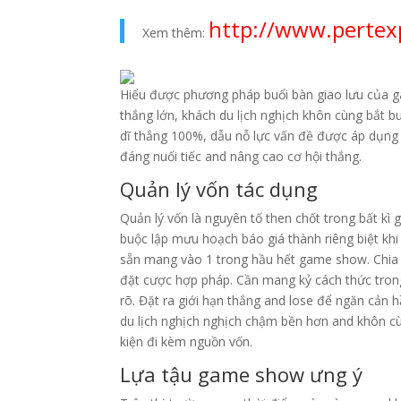
http://www.pertex
Xem thêm:
Hiểu được phương pháp buổi bàn giao lưu của
thắng lớn, khách du lịch nghịch khôn cùng bắt
dĩ thắng 100%, dẫu nỗ lực vấn đề được áp dụng p
đáng nuối tiếc and nâng cao cơ hội thắng.
Quản lý vốn tác dụng
Quản lý vốn là nguyên tố then chốt trong bất k
buộc lập mưu hoạch báo giá thành riêng biệt khi
sẵn mang vào 1 trong hầu hết game show. Chia d
đặt cược hợp pháp. Cần mang kỷ cách thức tron
rõ. Đặt ra giới hạn thắng and lose để ngăn cản
du lịch nghịch nghịch chậm bền hơn and khôn c
kiện đi kèm nguồn vốn.
Lựa tậu game show ưng ý