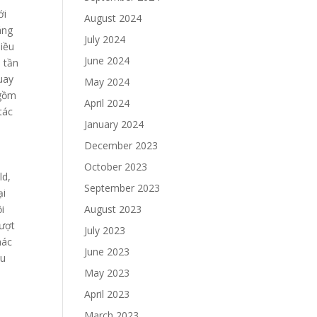
ới
August 2024
áng
July 2024
hiều
June 2024
 tần
uay
May 2024
 gồm
April 2024
tác
January 2024
December 2023
October 2023
ld,
September 2023
ại
i
August 2023
lượt
July 2023
hác
June 2023
du
May 2023
April 2023
March 2023