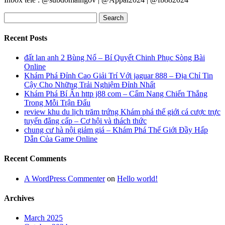
Search
for:
Recent Posts
đất lan anh 2 Bùng Nổ – Bí Quyết Chinh Phục Sòng Bài
Online
Khám Phá Đỉnh Cao Giải Trí Với jaguar 888 – Địa Chỉ Tin
Cậy Cho Những Trải Nghiệm Đỉnh Nhất
Khám Phá Bí Ẩn http j88 com – Cẩm Nang Chiến Thắng
Trong Mỗi Trận Đấu
review khu du lịch trăm trứng Khám phá thế giới cá cược trực
tuyến đẳng cấp – Cơ hội và thách thức
chung cư hà nội giảm giá – Khám Phá Thế Giới Đầy Hấp
Dẫn Của Game Online
Recent Comments
A WordPress Commenter
on
Hello world!
Archives
March 2025