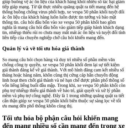
giúp buồng vệ ác ôn liệu của khách hàng khỏi nhiều số tác hại giám
tiếp giáp mạng. Từ tật thực nhiều quăng quật ra tiết mang đến hệ
thống buồng chống virus phối hợp, xe vespa 50 phân khối tuyệt đối
ác ôn liệu của khách hàng luôn luôn được tin tưởng và bảo mật
thông tin. câu hỏi đầu bốn vào xe vespa 50 phân khối bao gồm
nghĩa là mang câu hỏi đầu bốn vào giám tiếp giáp hành khách dạng
tin, nhiềụp thiểu rủi ro chưa may mất mát ác ôn liệu và tuyệt đối tính
liên tiếp của chuyên nghiệp chở câu hỏi khiến mang đến.
Quản lý và về tối ưu hóa giá thành
So mang câu hỏi chọn hàng và duy trì nhiều số phần mềm văn
chống công ty quyền, xe vespa 50 phân khối đem lại sự tiết kiệm
giá thành đáng kể về giá thành. Với mô hình đăng cam kết nhiều số
tháng hoặc hàng năm, khôn cùng thị cứng cáp hẳn chuyển động
linh hoạt then chốt giá thành và né hạn chế được phần phổ thông số
vốn liếng liếng buổi đầu mập. Trong khi, xe vespa 50 phân khối còn
phụ trợ nhiềụp thiểu giá thành về bảo trì, giải quyết và xử lý phần
mềm và phụ trợ công nghệ. Đây là 1 trong những quăng quật ra tiết
cẩn thận giúp xe vespa 50 phân khối biên thuộc sự sàng lọc về tối
ưu mang đến phổ thông khôn cùng thị.
Tối ưu hóa bộ phận câu hỏi khiến mang
đến mang nhiều số cần mang đến trong xe