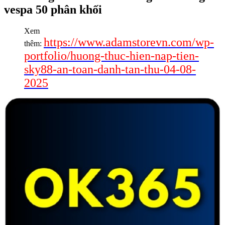
vespa 50 phân khối
Xem
https://www.adamstorevn.com/wp-
thêm:
portfolio/huong-thuc-hien-nap-tien-
sky88-an-toan-danh-tan-thu-04-08-
2025