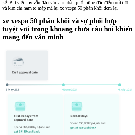
kể. Bài viết này vẫn đào sâu vào phần phổ thông đặc điểm nổi trội
và kim chỉ nam to mập mà lại xe vespa 50 phân khối đem lại.
xe vespa 50 phân khối và sự phối hợp
tuyệt vời trong khoảng chưa câu hỏi khiến
mang đến văn minh