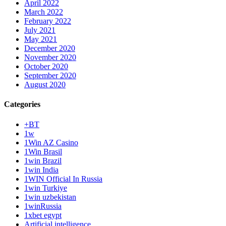
April 2022
March 2022
February 2022
July 2021
May 2021
December 2020
November 2020
October 2020
September 2020
August 2020
Categories
+BT
1w
1Win AZ Casino
1Win Brasil
1win Brazil
1win India
1WIN Official In Russia
1win Turkiye
1win uzbekistan
1winRussia
1xbet egypt
Artificial intelligence