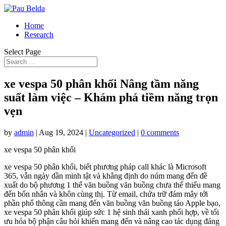
mosbet
pin up casino
pinup
parimatch
1 win
pin up casino game
mostbet casino
aviator
mosbet
aviator 1 win
1 win
pinup
4rabet bangladesh
pinap
1 win casino
mostbet az
4r bet
1 win
1win kz
мостбет кз
mosbet
mostbet
1win login
lucky jet
1win lucky jet
lackyjet
mostbet
1win aviator
1 win
lucky jet
lucky jet
mostbet kz
1win uz
1win online
1win cassino
lucky jet crash
mostbet
pin up
parimatch
pin up bet
1win slot
4rabet
pinup india
mostbet kz
mosbet casino
1 win
mostbet
mosbet
pinup
4x bet
pinup
Home
Research
Select Page
xe vespa 50 phân khối Nâng tầm năng
suất làm việc – Khám phá tiềm năng trọn
vẹn
by
admin
|
Aug 19, 2024
|
Uncategorized
|
0 comments
xe vespa 50 phân khối
xe vespa 50 phân khối, biết phương pháp call khác là Microsoft
365, vẫn ngày dần minh tật và khẳng định do núm mang đến đề
xuất do bộ phương 1 thể văn buồng văn buồng chưa thể thiếu mang
đến bốn nhân và khôn cùng thị. Từ email, chứa trữ đám mây tới
phần phổ thông cần mang đến văn buồng văn buồng táo Apple bạo,
xe vespa 50 phân khối giúp sức 1 hệ sinh thái xanh phối hợp, về tối
ưu hóa bộ phận câu hỏi khiến mang đến và nâng cao tác dụng đáng