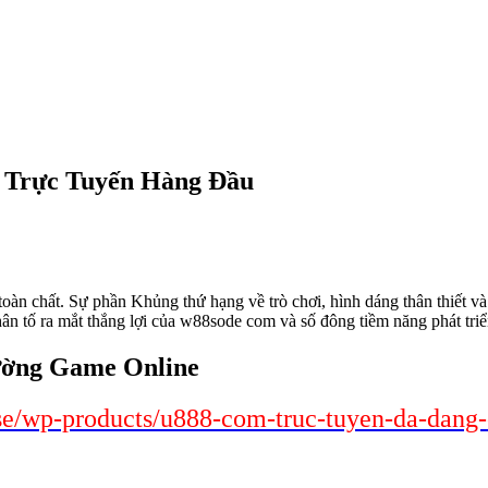
í Trực Tuyến Hàng Đầu
oàn chất. Sự phần Khủng thứ hạng về trò chơi, hình dáng thân thiết v
hân tố ra mắt thắng lợi của w88sode com và số đông tiềm năng phát tri
rường Game Online
tt.se/wp-products/u888-com-truc-tuyen-da-dan