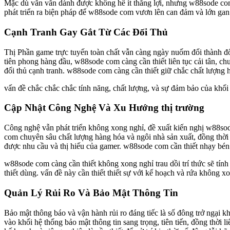
Mặc dù vẫn vẫn dành được không hề ít thắng lợi, nhưng w88sode com 
phát triển ra biện pháp để w88sode com vươn lên can đảm và lớn g
Cạnh Tranh Gay Gắt Từ Các Đối Thủ
Thị Phần game trực tuyến toàn chất vẫn càng ngày nuốm đổi thành đ
tiên phong hàng đầu, w88sode com càng cần thiết liên tục cải tân, c
đối thủ cạnh tranh. w88sode com càng cần thiết giữ chắc chất lượng h
vấn đề chắc chắc chắc tính năng, chất lượng, và sự đảm bảo của khối
Cập Nhật Công Nghệ Và Xu Hướng thị trường
Công nghệ vẫn phát triển không xong nghỉ, đề xuất kiến nghị w88so
com chuyên sâu chất lượng hàng hóa và ngôi nhà sản xuất, đồng thời p
được nhu cầu và thị hiếu của gamer. w88sode com cần thiết nhạy bén
w88sode com càng cần thiết không xong nghỉ trau dồi trí thức sẽ tính 
thiết dùng. vấn đề này cần thiết thiết sự với kế hoạch và rứa không x
Quản Lý Rủi Ro Và Bảo Mật Thông Tin
Bảo mật thông báo và vận hành rủi ro đáng tiếc là số đông trở ngại
vào khối hệ thống bảo mật thông tin sang trọng, tiên tiến, đồng thời