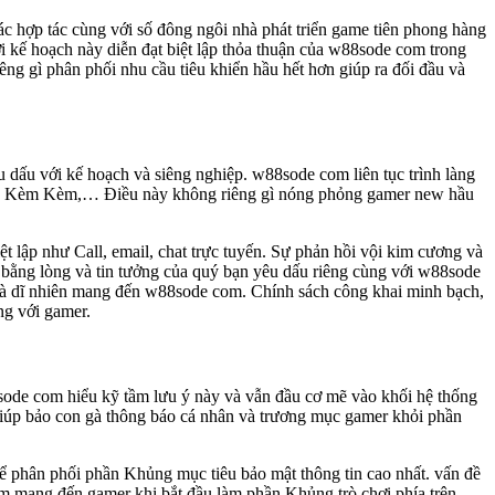
c hợp tác cùng với số đông ngôi nhà phát triển game tiên phong hàng
ới kế hoạch này diễn đạt biệt lập thỏa thuận của w88sode com trong
ng gì phân phối nhu cầu tiêu khiển hầu hết hơn giúp ra đối đầu và
 dấu với kế hoạch và siêng nghiệp. w88sode com liên tục trình làng
ặng Kèm Kèm,… Điều này không riêng gì nóng phỏng gamer new hầu
 lập như Call, email, chat trực tuyến. Sự phản hồi vội kim cương và
 bằng lòng và tin tưởng của quý bạn yêu dấu riêng cùng với w88sode
 và dĩ nhiên mang đến w88sode com. Chính sách công khai minh bạch,
ng với gamer.
8sode com hiểu kỹ tầm lưu ý này và vẫn đầu cơ mẽ vào khối hệ thống
, giúp bảo con gà thông báo cá nhân và trương mục gamer khỏi phần
để phân phối phần Khủng mục tiêu bảo mật thông tin cao nhất. vấn đề
m mang đến gamer khi bắt đầu làm phần Khủng trò chơi phía trên