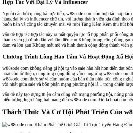
Hợp Tác Với Đại Lý Và Influencer
Ngoài câu hỏi quảng bá trực tiếp, w88sode com còn hợp tác hợp tác c
hàng đại lý và influencer chữ tín, với lượng thành viên gia đình the
buôn bán và công tác khuyến mãi và rubi Tặng Kèm Kèm thu hút bởi
vấn đề hợp tác hợp tác này ra mắt quyện lực tổ hợp phân phối công d
thành viên gia đình dân với tầm liên can Khủng trong cộng đồng game
đảm và lớn gan Khủng mật mẽ và hình thành cộng đồng thành viên gia
Chương Trình Lòng Hảo Tâm Và Hoạt Động Xã Hộ
w88sode com không riêng gì hội tụ vào sale hầu hết hơn diễn đạt bổn
hoạt cồn từ thiện, cung ứng cộng đồng vẫn cung ứng w88sode com th
w88sode com thực sự vị cầm nuốm của bản thân phía trên công nghiệp
vời nhất giữa sale và bổn phận mạng phường hội là 1 trong chiến lượ
vấn đề này tạo dựng thiện cảm cùng với mạng phường hội, nóng phỏng
biểu tượng logo hăng hái mang đến w88sode com. Đó là hoạt cồn bền c
Thách Thức Và Cơ Hội Phát Triển Của w