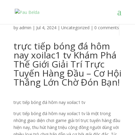
mosbet
pin up casino
pinup
parimatch
1 win
pin up casino game
mostbet casino
aviator
mosbet
aviator 1 win
1 win
pinup
4rabet bangladesh
pinap
1 win casino
mostbet az
4r bet
1 win
1win kz
мостбет кз
mosbet
mostbet
1win login
lucky jet
1win lucky jet
lackyjet
mostbet
1win aviator
1 win
lucky jet
lucky jet
mostbet kz
1win uz
1win online
1win cassino
lucky jet crash
mostbet
pin up
parimatch
pin up bet
1win slot
4rabet
pinup india
mostbet kz
mosbet casino
1 win
mostbet
mosbet
pinup
4x bet
pinup
by
admin
|
Jul 4, 2024
|
Uncategorized
|
0 comments
trực tiếp bóng đá hôm
nay xoilac1 tv Khám Phá
Thế Giới Giải Trí Trực
Tuyến Hàng Đầu – Cơ Hội
Thắng Lớn Chờ Đón Bạn!
trực tiếp bóng đá hôm nay xoilac1 tv
trực tiếp bóng đá hôm nay xoilac1 tv là một trong
những giao diện chơi game giải trí trực tuyến hàng đầu
hiện nay, thu hút hàng triệu cộng đồng người dùng với
nhiều loại trò chơi hấp dẫn và cơ hội giải độc đắc. Từ