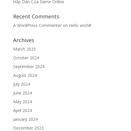
Hấp Dẫn Của Game Online
Recent Comments
A WordPress Commenter
on
Hello world!
Archives
March 2025
October 2024
September 2024
August 2024
July 2024
June 2024
May 2024
April 2024
January 2024
December 2023