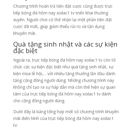
Chương trình hoàn trả tiền đặt cược cũng được trực
tiếp bóng đá hôm nay xoilac1 tv triển khai thường
xuyên. Người chơi có thể nhận lại một phần tiền đặt
cược đã mất, giúp giảm thiểu rủi ro và tận dụng
khuyến mãi.
Quà tặng sinh nhật và các sự kiện
đặc biệt
Ngoài ra, trực tiếp bóng đá hôm nay xoilac1 tv còn tổ
chức các sự kiện đặc biệt như quà tặng sinh nhật, sự
kiện mùa lễ hội,… với nhiều tặng thưởng lần đầu dành
tặng cộng đồng người dùng. Những chương trình này
không chỉ tạo ra sự hấp dẫn mà còn thể hiện sự quan
tâm của trực tiếp bóng đá hôm nay xoilac1 tv dành
cho cộng đồng người dùng.
Dưới đây là bảng tổng hợp một số chương trình khuyến
mãi điển hình của trực tiếp bóng đá hôm nay xoilac1
tv: