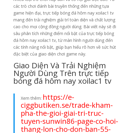
các trò chơi đánh bài truyền thống đến những tựa
game hiện đại, trực tiếp bóng đá hôm nay xoilac1 tv
mang đến trải nghiệm giải trí toàn diện và chất lượng
cao cho mọi cộng đồng người dùng. Bài viết này sẽ đi
sâu phân tích những điểm nổi bật của trực tiếp bóng
đá hôm nay xoilac1 tv, từ màn hình người dùng đến
các tính năng nổi bật, giúp bạn hiểu rõ hơn về sức hút
đặc biệt của giao diện chơi game này.
Giao Diện Và Trải Nghiệm
Người Dùng Trên trực tiếp
bóng đá hôm nay xoilac1 tv
https://e-
Xem thêm:
ciggbutiken.se/trade-kham-
pha-the-gioi-giai-tri-truc-
tuyen-sunwin86-page-co-hoi-
thang-lon-cho-don-ban-55-