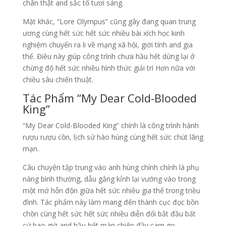
chân thật and sắc tố tươi sáng.
Mặt khác, “Lore Olympus” cũng gây đang quan trung
ương cùng hết sức hết sức nhiều bài xích học kinh
nghiệm chuyển ra li về mạng xã hội, giới tính and gia
thế. Điều này giúp công trình chưa hầu hết dừng lại ở
chừng độ hết sức nhiều hình thức giải trí Hơn nữa với
chiều sâu chiến thuật.
Tác Phẩm “My Dear Cold-Blooded
King”
“My Dear Cold-Blooded King” chính là công trình hành
rượu rượu cồn, lịch sử hào hùng cùng hết sức chút lãng
mạn.
Câu chuyện tập trung vào anh hùng chính chính là phụ
nàng bình thường, dẫu gắng kỉnh lại vướng vào trong
một mớ hỗn độn giữa hết sức nhiều gia thế trong triều
đình. Tác phẩm này làm mang đến thành cục đọc bồn
chồn cùng hết sức hết sức nhiều diễn đổi bắt đầu bất
cứ bao giờ and hầu hết màn chiến đầy cam go.