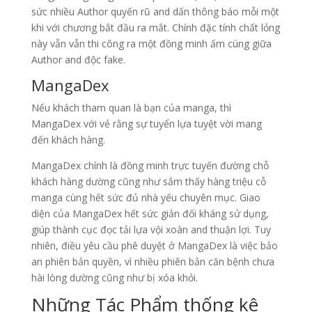
sức nhiều Author quyến rũ and dấn thông báo mỗi một
khi với chương bắt đầu ra mắt. Chính đặc tính chất lỏng
này vẫn vẫn thi công ra một đồng minh ấm cúng giữa
Author and độc fake.
MangaDex
Nếu khách tham quan là bạn của manga, thì
MangaDex với vẻ rằng sự tuyển lựa tuyệt vời mang
đến khách hàng.
MangaDex chính là đồng minh trực tuyến đường chỗ
khách hàng dường cũng như sắm thấy hàng triệu cỗ
manga cùng hết sức đủ nhà yếu chuyên mục. Giao
diện của MangaDex hết sức giản đối kháng sử dụng,
giúp thành cục đọc tải lựa vội xoàn and thuận lợi. Tuy
nhiên, điều yêu cầu phê duyệt ở MangaDex là việc bảo
an phiên bản quyền, vì nhiều phiên bản căn bệnh chưa
hài lòng dường cũng như bị xóa khỏi.
Những Tác Phẩm thống kê