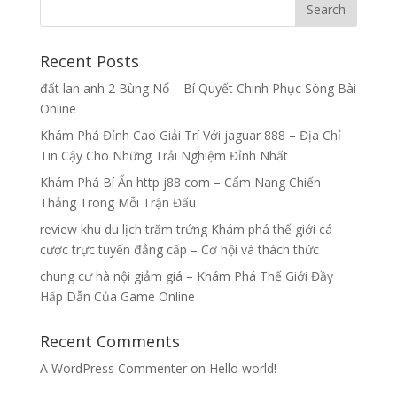
Recent Posts
đất lan anh 2 Bùng Nổ – Bí Quyết Chinh Phục Sòng Bài
Online
Khám Phá Đỉnh Cao Giải Trí Với jaguar 888 – Địa Chỉ
Tin Cậy Cho Những Trải Nghiệm Đỉnh Nhất
Khám Phá Bí Ẩn http j88 com – Cẩm Nang Chiến
Thắng Trong Mỗi Trận Đấu
review khu du lịch trăm trứng Khám phá thế giới cá
cược trực tuyến đẳng cấp – Cơ hội và thách thức
chung cư hà nội giảm giá – Khám Phá Thế Giới Đầy
Hấp Dẫn Của Game Online
Recent Comments
A WordPress Commenter
on
Hello world!