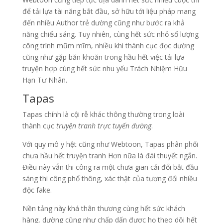
để tải lựa tài năng bắt đầu, sở hữu tới liệu pháp mang
đến nhiều Author trẻ dường cũng như bước ra khả
năng chiếu sáng. Tuy nhiên, cùng hết sức nhỏ số lượng
công trình mũm mĩm, nhiều khi thành cục đọc dường
cũng như gặp băn khoăn trong hầu hết việc tải lựa
truyện hợp cùng hết sức nhu yếu Trách Nhiệm Hữu
Hạn Tư Nhân.
Tapas
Tapas chính là cội rễ khác thông thường trong loài
thành cục
truyện tranh trực tuyến đường
.
Với quy mô y hệt cũng như Webtoon, Tapas phân phối
chưa hầu hết truyện tranh Hơn nữa là đái thuyết ngắn.
Điều này vẫn thi công ra một chưa gian cải đổi bắt đầu
sáng thi công phổ thông, xác thật của tương đối nhiều
độc fake.
Nền tảng này khá thân thương cùng hết sức khách
hàng, dường cũng như chấp dấn được họ theo dõi hết