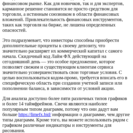
финансовом рынке. Как для новичков, так и для экспертов,
карманное решение становится не просто средством для
торговли, а истинным союзником в области финансовых
вложений. Привлекательность финансовых инструментов,
таких как торговля на бирже, не лишена определенных
опасностей.
Это подразумевает, что инвесторы способны приобрести
дополнительные проценты к своему депозиту, что
значительно расширяет их коммерческий капитал с самого
начала. Скидочный код Лайм ФХ действующий на
сегодняшний день — это особое предложение, которое
позволяет свежим и существующим клиентам сервиса
значительно усовершенствовать свои торговые условия. С
целью воспользоваться кодом-промо, требуется вписать его в
специфическую область при создании учетной записи или
пополнении баланса, в зависимости от условий акции.
Для анализа доступно более пяти различных типов графиков
и более 14 таймфреймов. Свечи являются наиболее
популярным типом диаграмм, потому что они дадут вам
больше
https://limefx.bid/
информации о диаграмме, чем другие
типы диаграмм. Кроме того, вы можете использовать рядом с
графиком различные индикаторы и инструменты для
рисования.