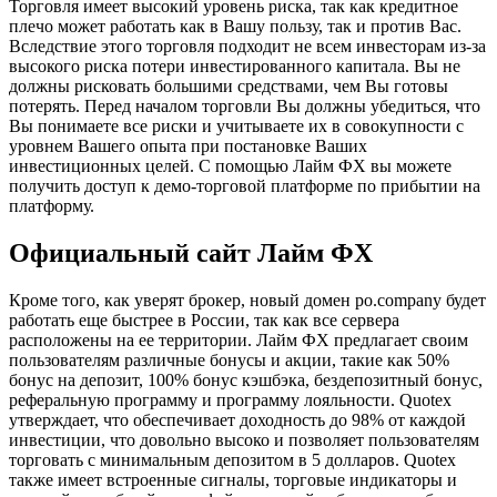
Торговля имеет высокий уровень риска, так как кредитное
плечо может работать как в Вашу пользу, так и против Вас.
Вследствие этого торговля подходит не всем инвесторам из-за
высокого риска потери инвестированного капитала. Вы не
должны рисковать большими средствами, чем Вы готовы
потерять. Перед началом торговли Вы должны убедиться, что
Вы понимаете все риски и учитываете их в совокупности с
уровнем Вашего опыта при постановке Ваших
инвестиционных целей. С помощью Лайм ФХ вы можете
получить доступ к демо-торговой платформе по прибытии на
платформу.
Официальный сайт Лайм ФХ
Кроме того, как уверят брокер, новый домен po.company будет
работать еще быстрее в России, так как все сервера
расположены на ее территории. Лайм ФХ предлагает своим
пользователям различные бонусы и акции, такие как 50%
бонус на депозит, 100% бонус кэшбэка, бездепозитный бонус,
реферальную программу и программу лояльности. Quotex
утверждает, что обеспечивает доходность до 98% от каждой
инвестиции, что довольно высоко и позволяет пользователям
торговать с минимальным депозитом в 5 долларов. Quotex
также имеет встроенные сигналы, торговые индикаторы и