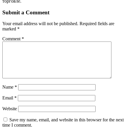
торговле.
Submit a Comment
Your email address will not be published.
Required fields are
marked
*
Comment
*
Name
*
Email
*
Website
Save my name, email, and website in this browser for the next
time I comment.