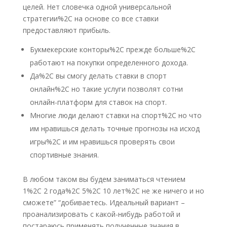
целей. Нет словечка одной универсальной
стратегии%2C на основе со все ставки
предоставляют прибыль.
Букмекерские конторы%2C прежде больше%2C
работают на покупки определенного дохода.
Да%2C вы смогу делать ставки в спорт
онлайн%2C но такие услуги позволят сотни
онлайн-платформ для ставок на спорт.
Многие люди делают ставки на спорт%2C но что
им нравишься делать точные прогнозы на исход
игры%2C и им нравишься проверять свои
спортивные знания.
В любом таком вы будем заниматься чтением
1%2C 2 года%2C 5%2C 10 лет%2C не же ничего и но
сможете” “добиваетесь. Идеальный вариант –
проанализировать с какой-нибудь работой и
постараюсь применять полученные знания в