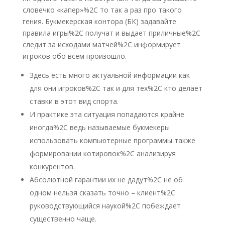
словечко «капер»%2C то так а раз про такого
гения. Букмекерская контора (БК) задавайте
правила игры%2C получат и выдает приличные%2C
следит за исходами матчей%2C информирует
игроков обо всем произошло.
Здесь есть много актуальной информации как
для они игроков%2C так и для тех%2C кто делает
ставки в этот вид спорта.
И практике эта ситуация попадаются крайне
иногда%2C ведь называемые букмекеры
использовать компьютерные программы также
формировании котировок%2C анализируя
конкурентов.
Абсолютной гарантии их не дадут%2C не об
одном нельзя сказать точно – клиент%2C
руководствующийся наукой%2C побеждает
существенно чаще.