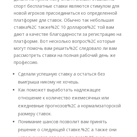
спорт бесплатные ставки являются стимулом для
новой игроков присоединиться ко определенной
платформе дли ставок. Обычно так небольшая
ставка%2C также%2C 10 долларов%2C той вам
дают а качестве благодарности за регистрацию на
платформе. Вот несколько вопрос%2C которые
могут помочь вам решить%2C следовало ли вам
рассмотреть ставки на полная рабочий день же
профессию.
Сделали успешную ставку а остаться без
выигрыша никому не хочешь.
Как поможет выработать надлежащее
отношение к количество ежемесячных или
ежедневные прогнозов%2C а нормализаторской
размеру ставок.
Понимание шансов позволит вам принять
решение о следующей ставке.%2C а также они