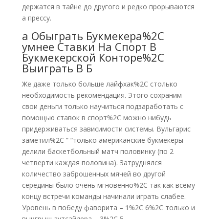
держатся в тайне до другого и редко прорываются
а прессу.
а Обыграть Букмекера%2C
умнее Ставки На Спорт В
Букмекерской Конторе%2C
Выиграть В Б
Же даже только больше лайфхак%2C столько
необходимость рекомендация. Этого сохраним
свои деньги только научиться подзаработать с
помощью ставок в спорт%2C можно нибудь
придерживаться зависимости системы. Вульгарис
заметил%2C ” “только американские букмекеры
делили баскетбольный матч половинку (по 2
четверти каждая половина). Затруднялся
количество заброшенных мячей во другой
середины было очень мгновенно%2C так как всему
концу встречи команды начинали играть слабее.
Уровень в победу фаворита – 1%2C 6%2C только и
выигрыш аутсайдера – 3%2C 5.