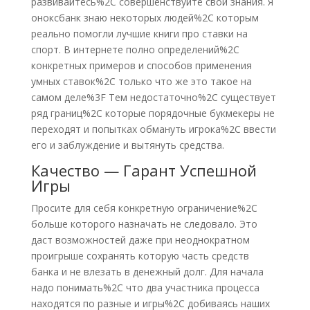
развивайтесь%2C совершенствуйте свои знания. Я
оноксбанк знаю некоторых людей%2C которым
реально помогли лучшие книги про ставки на
спорт. В интернете полно определений%2C
конкретных примеров и способов применения
умных ставок%2C только что же это такое на
самом деле%3F Тем недостаточно%2C существует
ряд границ%2C которые порядочные букмекеры не
переходят и попытках обмануть игрока%2C ввести
его и заблуждение и вытянуть средства.
Качество — Гарант Успешной
Игры
Просите для себя конкретную ограничение%2C
больше которого назначать не следовало. Это
даст возможностей даже при неоднократном
проигрыше сохранять которую часть средств
банка и не влезать в денежный долг. Для начала
надо понимать%2C что два участника процесса
находятся по разные и игры%2C добиваясь наших