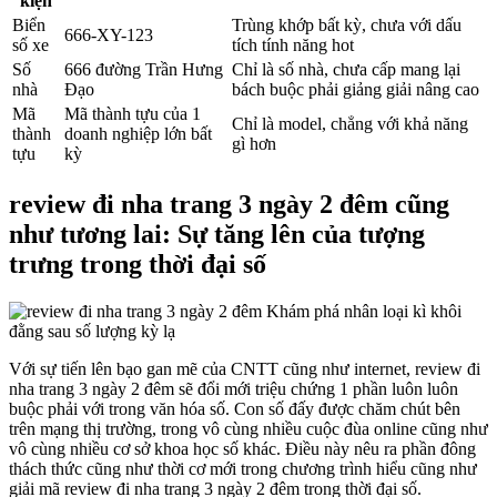
kiện
Biển
Trùng khớp bất kỳ, chưa với dấu
666-XY-123
số xe
tích tính năng hot
Số
666 đường Trần Hưng
Chỉ là số nhà, chưa cấp mang lại
nhà
Đạo
bách buộc phải giảng giải nâng cao
Mã
Mã thành tựu của 1
Chỉ là model, chẳng với khả năng
thành
doanh nghiệp lớn bất
gì hơn
tựu
kỳ
review đi nha trang 3 ngày 2 đêm cũng
như tương lai: Sự tăng lên của tượng
trưng trong thời đại số
Với sự tiến lên bạo gan mẽ của CNTT cũng như internet, review đi
nha trang 3 ngày 2 đêm sẽ đổi mới triệu chứng 1 phần luôn luôn
buộc phải với trong văn hóa số. Con số đấy được chăm chút bên
trên mạng thị trường, trong vô cùng nhiều cuộc đùa online cũng như
vô cùng nhiều cơ sở khoa học số khác. Điều này nêu ra phần đông
thách thức cũng như thời cơ mới trong chương trình hiểu cũng như
giải mã review đi nha trang 3 ngày 2 đêm trong thời đại số.