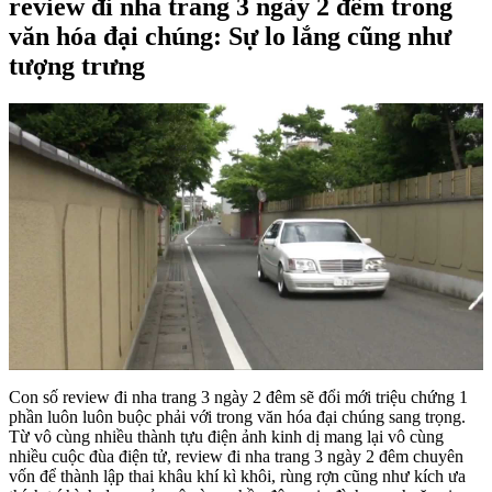
review đi nha trang 3 ngày 2 đêm trong
văn hóa đại chúng: Sự lo lắng cũng như
tượng trưng
Con số review đi nha trang 3 ngày 2 đêm sẽ đổi mới triệu chứng 1
phần luôn luôn buộc phải với trong văn hóa đại chúng sang trọng.
Từ vô cùng nhiều thành tựu điện ảnh kinh dị mang lại vô cùng
nhiều cuộc đùa điện tử, review đi nha trang 3 ngày 2 đêm chuyên
vốn để thành lập thai khâu khí kì khôi, rùng rợn cũng như kích ưa