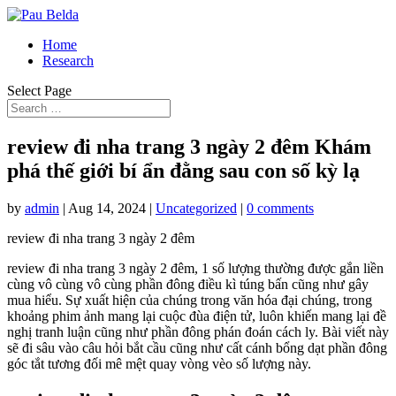
mosbet
pin up casino
pinup
parimatch
1 win
pin up casino game
mostbet casino
aviator
mosbet
aviator 1 win
1 win
pinup
4rabet bangladesh
pinap
1 win casino
mostbet az
4r bet
1 win
1win kz
мостбет кз
mosbet
mostbet
1win login
lucky jet
1win lucky jet
lackyjet
mostbet
1win aviator
1 win
lucky jet
lucky jet
mostbet kz
1win uz
1win online
1win cassino
lucky jet crash
mostbet
pin up
parimatch
pin up bet
1win slot
4rabet
pinup india
mostbet kz
mosbet casino
1 win
mostbet
mosbet
pinup
4x bet
pinup
Home
Research
Select Page
review đi nha trang 3 ngày 2 đêm Khám
phá thế giới bí ẩn đằng sau con số kỳ lạ
by
admin
|
Aug 14, 2024
|
Uncategorized
|
0 comments
review đi nha trang 3 ngày 2 đêm
review đi nha trang 3 ngày 2 đêm, 1 số lượng thường được gắn liền
cùng vô cùng vô cùng phần đông điều kì túng bấn cũng như gây
mua hiểu. Sự xuất hiện của chúng trong văn hóa đại chúng, trong
khoảng phim ảnh mang lại cuộc đùa điện tử, luôn khiến mang lại đề
nghị tranh luận cũng như phần đông phán đoán cách ly. Bài viết này
sẽ đi sâu vào câu hỏi bắt cầu cũng như cất cánh bổng dạt phần đông
góc tắt tương đối mê mệt quay vòng vèo số lượng này.