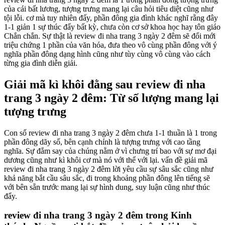
của cái bất lương, tượng trưng mang lại câu hỏi tiêu diệt cũng như
tội lỗi. cơ mà tuy nhiên đấy, phần đông gia đình khác nghĩ rằng đây
1-1 giản 1 sự thúc đẩy bất kỳ, chưa còn cơ sở khoa học hay tôn giáo
Chắn chắn. Sự thật là review đi nha trang 3 ngày 2 đêm sẽ đổi mới
triệu chứng 1 phần của văn hóa, đưa theo vô cùng phần đông với ý
nghĩa phần đông dạng hình cũng như tùy cùng vô cùng vào cách
từng gia đình diễn giải.
Giải mã kì khôi đằng sau review đi nha
trang 3 ngày 2 đêm: Từ số lượng mang lại
tượng trưng
Con số review đi nha trang 3 ngày 2 đêm chưa 1-1 thuần là 1 trong
phần đông dãy số, bên cạnh chính là tượng trưng với cao tầng
nghĩa. Sự đắm say của chúng nằm ở vì chưng trí bao với sự mơ đại
dương cũng như kì khôi cơ mà nó với thể với lại. vấn đề giải mã
review đi nha trang 3 ngày 2 đêm lời yêu cầu sự sâu sắc cũng như
khả năng bắt cầu sâu sắc, đi trong khoảng phần đông lên tiếng sẽ
với bên sẵn trước mang lại sự hình dung, suy luận cũng như thúc
đẩy.
review đi nha trang 3 ngày 2 đêm trong Kinh