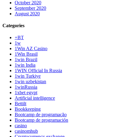
October 2020
September 2020
August 2020
Categories
+BT
1w
1Win AZ Casino
1Win Brasil
1win Brazil
1win India
1WIN Official In Russia
1win Turkiye
1win uzbekistan
1winRussia
1xbet egypt
Artificial intelligence
Bettilt
Bookkeeping
Bootcamp de programação
Bootcamp de programación
casino
casinomhub
Cryptocurrency exchange