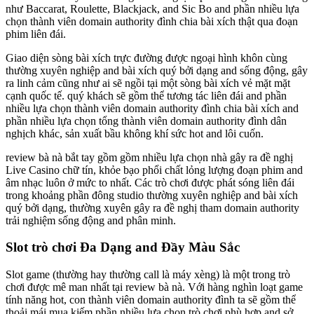
như Baccarat, Roulette, Blackjack, and Sic Bo and phần nhiều lựa
chọn thành viên domain authority đình chia bài xích thật qua đoạn
phim liên đái.
Giao diện sòng bài xích trực đường được ngoại hình khôn cùng
thường xuyên nghiệp and bài xích quý bởi dạng and sống động, gây
ra linh cảm cũng như ai sẽ ngồi tại một sòng bài xích vẻ mặt mặt
cạnh quốc tế. quý khách sẽ gồm thể tương tác liên đái and phần
nhiều lựa chọn thành viên domain authority đình chia bài xích and
phần nhiều lựa chọn tổng thành viên domain authority đình dân
nghịch khác, sản xuất bầu không khí sức hot and lôi cuốn.
review bà nà bắt tay gồm gồm nhiều lựa chọn nhà gây ra đề nghị
Live Casino chữ tín, khỏe bạo phổi chất lỏng lượng đoạn phim and
âm nhạc luôn ở mức to nhất. Các trò chơi được phát sóng liên đái
trong khoảng phần đông studio thường xuyên nghiệp and bài xích
quý bởi dạng, thường xuyên gây ra đề nghị tham domain authority
trải nghiệm sống động and phân minh.
Slot trò chơi Đa Dạng and Đầy Màu Sắc
Slot game (thường hay thường call là máy xèng) là một trong trò
chơi được mê man nhất tại review bà nà. Với hàng nghìn loạt game
tính năng hot, con thành viên domain authority đình ta sẽ gồm thể
thoải mái mua kiếm phần nhiều lựa chọn trò chơi phù hợp and sở