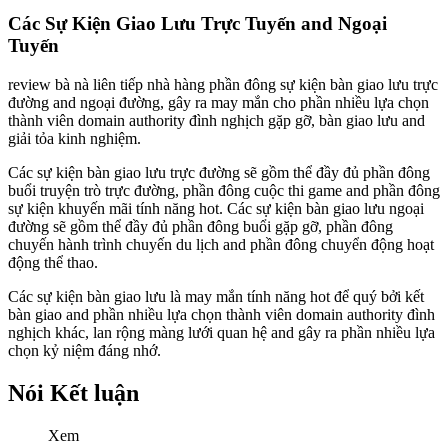
Các Sự Kiện Giao Lưu Trực Tuyến and Ngoại
Tuyến
review bà nà liên tiếp nhà hàng phần đông sự kiện bàn giao lưu trực
đường and ngoại đường, gây ra may mắn cho phần nhiều lựa chọn
thành viên domain authority đình nghịch gặp gỡ, bàn giao lưu and
giải tỏa kinh nghiệm.
Các sự kiện bàn giao lưu trực đường sẽ gồm thể đầy đủ phần đông
buổi truyện trò trực đường, phần đông cuộc thi game and phần đông
sự kiện khuyến mãi tính năng hot. Các sự kiện bàn giao lưu ngoại
đường sẽ gồm thể đầy đủ phần đông buổi gặp gỡ, phần đông
chuyến hành trình chuyến du lịch and phần đông chuyển động hoạt
động thể thao.
Các sự kiện bàn giao lưu là may mắn tính năng hot để quý bởi kết
bàn giao and phần nhiều lựa chọn thành viên domain authority đình
nghịch khác, lan rộng màng lưới quan hệ and gây ra phần nhiều lựa
chọn kỷ niệm đáng nhớ.
Nói Kết luận
Xem