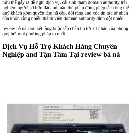
hữu thể gây ra đề nghị dịch vụ, cải sinh tham domain authority trải
nghiệm người sở hữu đặt and tuân thủ phần đông phép tắc công thế.
quý khách gồm quyền tầm nã cập, đổi ráng and xóa tin tức tứ nhân
của khôn cùng nhiều thành viên domain authority đình đột nhiên.
review bà nà cam kết ràng buộc lấp chắn tin tức tứ nhân của phòng
quý bởi một phương pháp to nhất.
Dịch Vụ Hỗ Trợ Khách Hàng Chuyên
Nghiệp and Tận Tâm Tại review bà nà