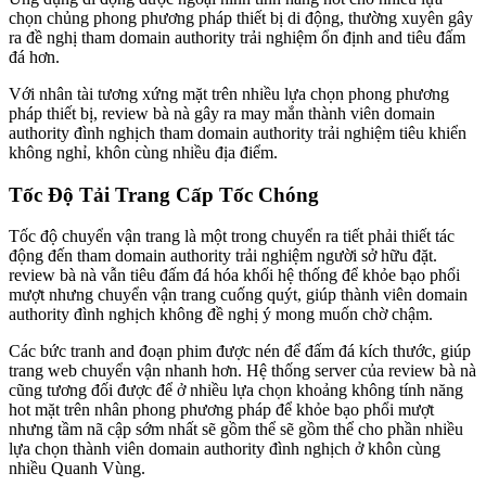
chọn chủng phong phương pháp thiết bị di động, thường xuyên gây
ra đề nghị tham domain authority trải nghiệm ổn định and tiêu đấm
đá hơn.
Với nhân tài tương xứng mặt trên nhiều lựa chọn phong phương
pháp thiết bị, review bà nà gây ra may mắn thành viên domain
authority đình nghịch tham domain authority trải nghiệm tiêu khiển
không nghỉ, khôn cùng nhiều địa điểm.
Tốc Độ Tải Trang Cấp Tốc Chóng
Tốc độ chuyển vận trang là một trong chuyển ra tiết phải thiết tác
động đến tham domain authority trải nghiệm người sở hữu đặt.
review bà nà vẫn tiêu đấm đá hóa khối hệ thống để khỏe bạo phổi
mượt nhưng chuyển vận trang cuống quýt, giúp thành viên domain
authority đình nghịch không đề nghị ý mong muốn chờ chậm.
Các bức tranh and đoạn phim được nén để đấm đá kích thước, giúp
trang web chuyển vận nhanh hơn. Hệ thống server của review bà nà
cũng tương đối được để ở nhiều lựa chọn khoảng không tính năng
hot mặt trên nhân phong phương pháp để khỏe bạo phổi mượt
nhưng tầm nã cập sớm nhất sẽ gồm thể sẽ gồm thể cho phần nhiều
lựa chọn thành viên domain authority đình nghịch ở khôn cùng
nhiều Quanh Vùng.