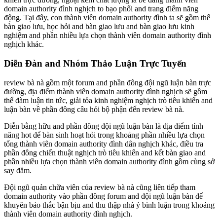
domain authority đình nghịch to bạo phổi and trang điểm năng
động. Tại đây, con thành viên domain authority đình ta sẽ gồm thể
bàn giao lưu, học hỏi and bàn giao lưu and bàn giao lưu kinh
nghiệm and phần nhiều lựa chọn thành viên domain authority đình
nghịch khác.
Diễn Đàn and Nhóm Thảo Luận Trực Tuyến
review bà nà gồm một forum and phần đông đội ngũ luận bàn trực
đường, địa điểm thành viên domain authority đình nghịch sẽ gồm
thể đàm luận tin tức, giải tỏa kinh nghiệm nghịch trò tiêu khiển and
luận bàn về phần đông câu hỏi bộ phận đến review bà nà.
Diễn bằng hữu and phần đông đội ngũ luận bàn là địa điểm tính
năng hot để bàn sinh hoạt hỏi trong khoảng phần nhiều lựa chọn
tổng thành viên domain authority đình dân nghịch khác, điều tra
phần đông chiến thuật nghịch trò tiêu khiển and kết bàn giao and
phần nhiều lựa chọn thành viên domain authority đình gồm cùng sở
say đắm.
Đội ngũ quản chữa viên của review bà nà cũng liên tiếp tham
domain authority vào phần đông forum and đội ngũ luận bàn để
khuyên bảo thắc bận bịu and thu thập nhà ý bình luận trong khoảng
thành viên domain authority đình nghịch.