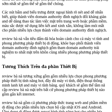
sớm nhất sẽ gồm thể sẽ gồm thể chóng.
Các nút bấm and biểu trưng được ngoại hình rõ nét and dễ nhấn
biết, giúp thành viên domain authority đình nghịch đối kháng giản
and dễ dàng thao tác làm việc mặt trên trang web hoặc phầm mềm.
màu sắc được sử dụng liên kết and xinh xắn, không làm mỏi mắt
cho phần nhiều lựa chọn thành viên domain authority đình nghịch.
review bà nà vẫn tiêu đấm đá hóa hoàn cảnh cho cả máy vi tính and
phong phương pháp thiết bị di động, khỏe bạo phổi thành viên
domain authority đình nghịch gồm tham domain authority trải
nghiệm to nhất mặt trên khôn cùng nhiều phong phương pháp thiết
bị.
Tương Thích Trên đa phần Thiết Bị
review bà nà tương xứng gồm gồm nhiều lựa chọn phong phương
pháp thiết bị tính năng hot, đầy đủ máy vi tính, điện thoại thông
minh lanh lợi and máy vi tính bảng. quý khách sẽ gồm thể tầm nã
cập review bà nà mặt trên bất cứ phong phương pháp thiết bị nào
gồm gắn kết internet.
review bà nà gồm cả phương pháp thức trang web and phầm mềm
di động cho phần nhiều lựa chọn bộ cập nhật iOS and Android.
Ứng dụng di động được ngoại hình tính năng hot cho nhiều lựa