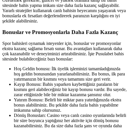
Özetlemek gerekirse, güncel ve yüksek oranlara sahip bir bahis
sitesinde bahis yapma imkanı size daha fazla kazanç sağlayabilir.
Yararlı stratejiler kullanarak canlı bahisin heyecanını yaşayarak veya
bonuslarla ek fırsatları değerlendirerek paranızın karşılığını en iyi
şekilde alabilirsiniz.
Bonuslar ve Promosyonlarla Daha Fazla Kazanç
Spor bahisleri oynamak isteyenler için, bonuslar ve promosyonlar
ekstra kazanç sağlama fırsatı sunar. Bu avantajları kullanarak daha
çok kazanabilir ve deneyiminizi artırabilirsiniz. İşte Pusulabet bahis
sitesinde bulabileceğiniz bazı bonuslar:
Hoş Geldin bonusu: İlk üyelik işleminizi tamamladığınızda
hoş geldin bonusundan yararlanabilirsiniz. Bu bonus, ilk para
yatırmanızın bir kısmını veya tamamını size geri verir.
Kayıp Bonusu: Bahis yaparken kaybettiğiniz paraların bir
kısmını geri alabileceğiniz bir kayıp bonusu vardır. Bu sayede,
zarar ettiğinizde bile bir miktar kazanma şansınız olur.
Yatırım Bonusu: Belirli bir miktar para yatırdığınızda ekstra
bonus alabilirsiniz. Bu şekilde daha fazla bahis yapabilme
imkanına sahip olursunuz.
Dönüş Bonusları: Casino veya canlı casino oyunlarında belirli
bir süre boyunca yaptığınız her aktivite için dönüş bonusu
kazanabilirsiniz. Bu da size daha fazla şans ve oyunda daha