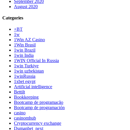
September 2020
August 2020
Categories
+BT
1w
1Win AZ Casino
1Win Brasil
1win Brazil
1win India
1WIN Official In Russia
1win Turkiye
1win uzbekistan
1winRussia
1xbet egypt
Artificial intelligence
Bettilt
Bookkeeping
Bootcamp de programação
Bootcamp de programación
casino
casinomhub
Cryptocurrency exchange
Dumanbet_next