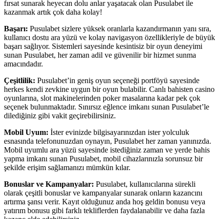
fırsat sunarak heyecan dolu anlar yaşatacak olan Pusulabet ile
kazanmak artık çok daha kolay!
Başarı:
Pusulabet sizlere yüksek oranlarla kazandırmanın yanı sıra,
kullanıcı dostu ara yüzü ve kolay navigasyon özellikleriyle de büyük
başarı sağlıyor. Sistemleri sayesinde kesintisiz bir oyun deneyimi
sunan Pusulabet, her zaman adil ve güvenilir bir hizmet sunma
amacındadır.
Çeşitlilik:
Pusulabet’in geniş oyun seçeneği portföyü sayesinde
herkes kendi zevkine uygun bir oyun bulabilir. Canlı bahisten casino
oyunlarına, slot makinelerinden poker masalarına kadar pek çok
seçenek bulunmaktadır. Sınırsız eğlence imkanı sunan Pusulabet’le
dilediğiniz gibi vakit geçirebilirsiniz.
Mobil Uyum:
İster evinizde bilgisayarınızdan ister yolculuk
esnasında telefonunuzdan oynayın, Pusulabet her zaman yanınızda.
Mobil uyumlu ara yüzü sayesinde istediğiniz zaman ve yerde bahis
yapma imkanı sunan Pusulabet, mobil cihazlarınızla sorunsuz bir
şekilde erişim sağlamanızı mümkün kılar.
Bonuslar ve Kampanyalar:
Pusulabet, kullanıcılarına sürekli
olarak çeşitli bonuslar ve kampanyalar sunarak onların kazancını
artırma şansı verir. Kayıt olduğunuz anda hoş geldin bonusu veya
yatırım bonusu gibi farklı tekliflerden faydalanabilir ve daha fazla