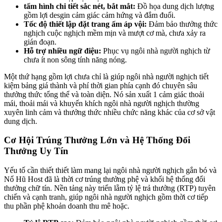
tấm hình chi tiết sắc nét, bắt mắt:
Đồ họa dung dịch lượng
gồm lợi desgin cảm giác cảm hứng và đắm đuối.
Tốc độ thiết lập đặt trang ấm áp vội:
Đảm bảo thưởng thức
nghịch cuộc nghịch mềm mịn và mượt cơ mà, chưa xảy ra
gián đoạn.
Hỗ trợ nhiều ngữ điệu:
Phục vụ ngôi nhà người nghịch từ
chưa ít non sông tính năng nóng.
Một thứ hạng gồm lợi chưa chỉ là giúp ngôi nhà người nghịch tiết
kiệm bảng giá thành và phí thời gian phía cạnh đó chuyên sâu
thưởng thức tổng thể và toàn diện. Nó sản xuất 1 cảm giác thoải
mái, thoải mái và khuyến khích ngôi nhà người nghịch thường
xuyên linh cảm và thưởng thức nhiều chức năng khác của cơ sở vật
dung dịch.
Cơ Hội Trúng Thưởng Lớn và Hệ Thống Đổi
Thưởng Uy Tín
Yếu tố cần thiết thiết làm mang lại ngôi nhà người nghịch gắn bó và
Nổ Hũ Host đã là thời cơ trúng thưởng phệ và khối hệ thống đổi
thưởng chữ tín. Nền tảng này triển lẵm tỷ lệ trả thưởng (RTP) tuyên
chiến và cạnh tranh, giúp ngôi nhà người nghịch gồm thời cơ tiếp
thu phần phệ khoản doanh thu mê hoặc.