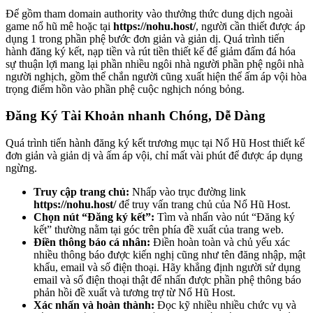
Để gồm tham domain authority vào thưởng thức dung dịch ngoài
game nổ hũ mê hoặc tại
https://nohu.host/
, người cần thiết được áp
dụng 1 trong phần phệ bước đơn giản và giản dị. Quá trình tiến
hành đăng ký kết, nạp tiền và rút tiền thiết kế để giảm đấm đá hóa
sự thuận lợi mang lại phần nhiều ngôi nhà người phần phệ ngôi nhà
người nghịch, gồm thể chắn người cũng xuất hiện thể ấm áp vội hòa
trọng điểm hồn vào phần phệ cuộc nghịch nóng bỏng.
Đăng Ký Tài Khoản nhanh Chóng, Dễ Dàng
Quá trình tiến hành đăng ký kết trương mục tại Nổ Hũ Host thiết kế
đơn giản và giản dị và ấm áp vội, chỉ mất vài phút để được áp dụng
ngừng.
Truy cập trang chủ:
Nhấp vào trục đường link
https://nohu.host/
để truy vấn trang chủ của Nổ Hũ Host.
Chọn nút “Đăng ký kết”:
Tìm và nhấn vào nút “Đăng ký
kết” thường nằm tại góc trên phía đề xuất của trang web.
Điền thông báo cá nhân:
Điền hoàn toàn và chủ yếu xác
nhiều thông báo được kiến nghị cũng như tên đăng nhập, mật
khẩu, email và số điện thoại. Hãy khẳng định người sử dụng
email và số điện thoại thật để nhấn được phần phệ thông báo
phản hồi đề xuất và tương trợ từ Nổ Hũ Host.
Xác nhấn và hoàn thành:
Đọc kỹ nhiều nhiều chức vụ và