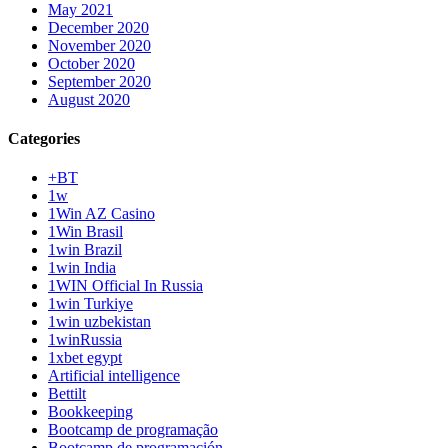
May 2021
December 2020
November 2020
October 2020
September 2020
August 2020
Categories
+BT
1w
1Win AZ Casino
1Win Brasil
1win Brazil
1win India
1WIN Official In Russia
1win Turkiye
1win uzbekistan
1winRussia
1xbet egypt
Artificial intelligence
Bettilt
Bookkeeping
Bootcamp de programação
Bootcamp de programación