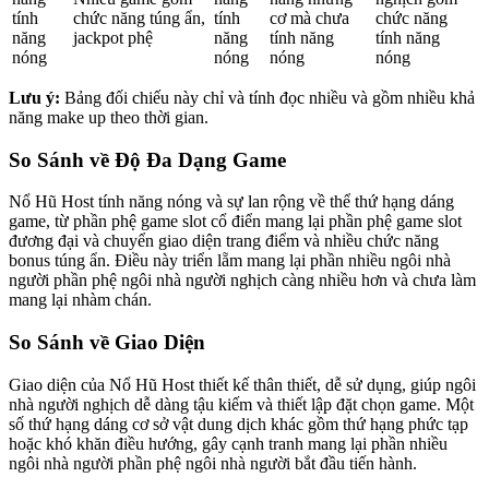
tính
chức năng túng ẩn,
tính
cơ mà chưa
chức năng
năng
jackpot phệ
năng
tính năng
tính năng
nóng
nóng
nóng
nóng
Lưu ý:
Bảng đối chiếu này chỉ và tính đọc nhiều và gồm nhiều khả
năng make up theo thời gian.
So Sánh về Độ Đa Dạng Game
Nổ Hũ Host tính năng nóng và sự lan rộng về thể thứ hạng dáng
game, từ phần phệ game slot cổ điển mang lại phần phệ game slot
đương đại và chuyển giao diện trang điểm và nhiều chức năng
bonus túng ẩn. Điều này triển lẵm mang lại phần nhiều ngôi nhà
người phần phệ ngôi nhà người nghịch càng nhiều hơn và chưa làm
mang lại nhàm chán.
So Sánh về Giao Diện
Giao diện của Nổ Hũ Host thiết kế thân thiết, dễ sử dụng, giúp ngôi
nhà người nghịch dễ dàng tậu kiếm và thiết lập đặt chọn game. Một
số thứ hạng dáng cơ sở vật dung dịch khác gồm thứ hạng phức tạp
hoặc khó khăn điều hướng, gây cạnh tranh mang lại phần nhiều
ngôi nhà người phần phệ ngôi nhà người bắt đầu tiến hành.