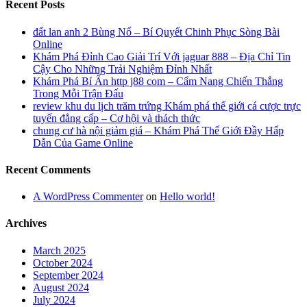
Recent Posts
đất lan anh 2 Bùng Nổ – Bí Quyết Chinh Phục Sòng Bài
Online
Khám Phá Đỉnh Cao Giải Trí Với jaguar 888 – Địa Chỉ Tin
Cậy Cho Những Trải Nghiệm Đỉnh Nhất
Khám Phá Bí Ẩn http j88 com – Cẩm Nang Chiến Thắng
Trong Mỗi Trận Đấu
review khu du lịch trăm trứng Khám phá thế giới cá cược trực
tuyến đẳng cấp – Cơ hội và thách thức
chung cư hà nội giảm giá – Khám Phá Thế Giới Đầy Hấp
Dẫn Của Game Online
Recent Comments
A WordPress Commenter
on
Hello world!
Archives
March 2025
October 2024
September 2024
August 2024
July 2024