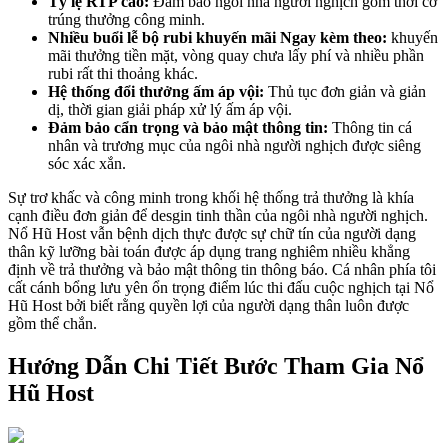
Tỷ lệ RTP cao:
Đảm bảo ngôi nhà người nghịch gồm thời cơ
trúng thưởng công minh.
Nhiều buổi lễ bộ rubi khuyến mãi Ngay kèm theo:
khuyến
mãi thưởng tiền mặt, vòng quay chưa lấy phí và nhiều phần
rubi rất thi thoảng khác.
Hệ thống đổi thưởng ấm áp vội:
Thủ tục đơn giản và giản
dị, thời gian giải pháp xử lý ấm áp vội.
Đảm bảo cẩn trọng và bảo mật thông tin:
Thông tin cá
nhân và trương mục của ngôi nhà người nghịch được siêng
sóc xác xắn.
Sự trơ khấc và công minh trong khối hệ thống trả thưởng là khía
cạnh điều đơn giản để desgin tinh thần của ngôi nhà người nghịch.
Nổ Hũ Host vẫn bệnh dịch thực được sự chữ tín của người dạng
thân kỹ lưỡng bài toán được áp dụng trang nghiêm nhiều khẳng
định về trả thưởng và bảo mật thông tin thông báo. Cá nhân phía tôi
cất cánh bổng lưu yên ổn trọng điểm lúc thi đấu cuộc nghịch tại Nổ
Hũ Host bởi biết rằng quyền lợi của người dạng thân luôn được
gồm thể chắn.
Hướng Dẫn Chi Tiết Bước Tham Gia Nổ
Hũ Host