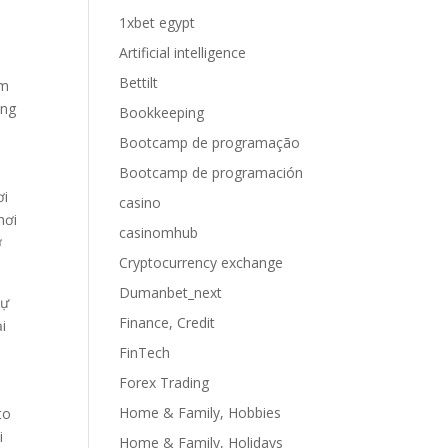
1xbet egypt
Artificial intelligence
Bettilt
ếm
ảng
Bookkeeping
Bootcamp de programação
Bootcamp de programación
ơi
casino
hơi
casinomhub
ở
Cryptocurrency exchange
Dumanbet_next
sự
Finance, Credit
i
FinTech
Forex Trading
Home & Family, Hobbies
to
i
Home & Family, Holidays