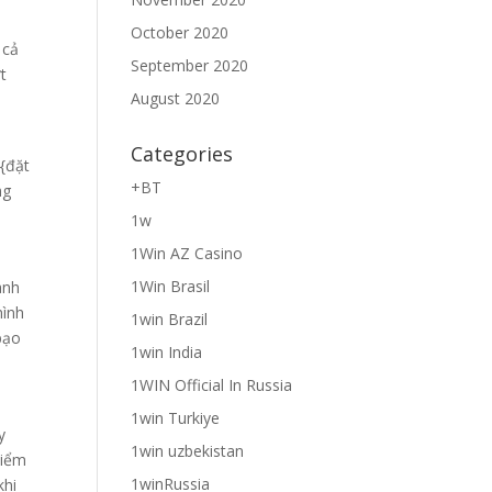
October 2020
 cả
September 2020
t
August 2020
Categories
{đặt
+BT
ng
1w
1Win AZ Casino
1Win Brasil
ành
hình
1win Brazil
 bạo
1win India
1WIN Official In Russia
1win Turkiye
y
1win uzbekistan
hiểm
1winRussia
khi