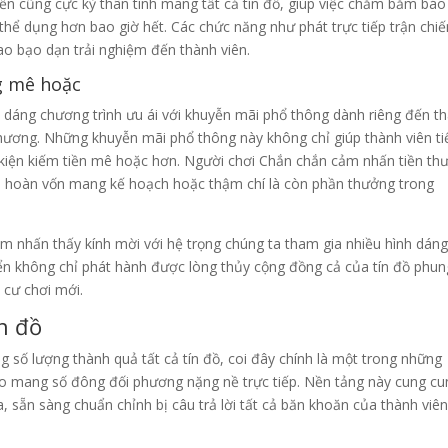
ển cũng cực kỳ thân tình mang tất cả tín đồ, giúp việc chăm bẵm bá
 thể dụng hơn bao giờ hết. Các chức năng như phát trực tiếp trận chiế
ao bạo dạn trải nghiệm đến thành viên.
g mê hoặc
 dáng chương trình ưu ái với khuyễn mãi phổ thông dành riêng đến t
thương. Những khuyễn mãi phổ thông này không chỉ giúp thành viên ti
 kiện kiếm tiền mê hoặc hơn. Người chơi Chắn chắn cảm nhấn tiền th
, hoàn vốn mang kế hoạch hoặc thậm chí là còn phần thưởng trong
m nhấn thấy kính mời với hệ trọng chúng ta tham gia nhiều hình dán
iển không chỉ phát hành được lòng thủy cộng đồng cả của tín đồ phun
cư chơi mới.
n đồ
 số lượng thành quả tất cả tín đồ, coi đây chính là một trong những
so mang số đông đối phương nặng nề trực tiếp. Nền tảng này cung cu
, sẵn sàng chuẩn chỉnh bị câu trả lời tất cả băn khoăn của thành viê