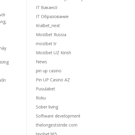
IT Вакансії
với
IT Образование
ắng,
Kralbet_next
Mostbet Russia
mostbet tr
 này
Mostbet UZ Kirish
News
hương
pin up casino
Pin UP Casino AZ
uốn
Pusulabet
Roku
Sober living
Software development
thelongeststride com
tipobet365