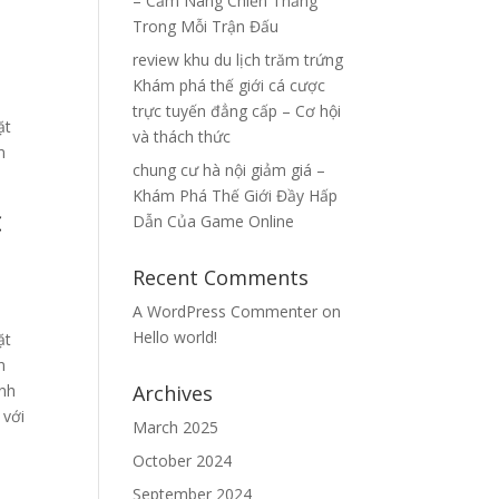
– Cẩm Nang Chiến Thắng
Trong Mỗi Trận Đấu
review khu du lịch trăm trứng
Khám phá thế giới cá cược
trực tuyến đẳng cấp – Cơ hội
ặt
và thách thức
n
chung cư hà nội giảm giá –
Khám Phá Thế Giới Đầy Hấp
c
Dẫn Của Game Online
Recent Comments
A WordPress Commenter
on
Hello world!
ặt
n
ình
Archives
 với
March 2025
October 2024
September 2024