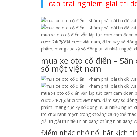
cap-trai-nghiem-giai-tri-
mua xe oto cổ điển vẫn lập tức cam cam đoan bu
cược 24/7}{đặt cược việt nam, đắm say số đông t
phẩm, mang cực kỳ số đông ưu ái nhiều người ch
mua xe oto cổ điển – Sân 
số một việt nam
mua xe oto cổ điển vẫn lập tức cam cam đoan bu
cược 24/7}{đặt cược việt nam, đắm say số đông t
phẩm, mang cực kỳ số đông ưu ái nhiều người ch
trò chơi rành mạch trong khoảng cá độ thể thao 
giải trí giải trí nhiều hình dáng chủng hình dáng
Điểm nhăc nhở nổi bất kịch tí