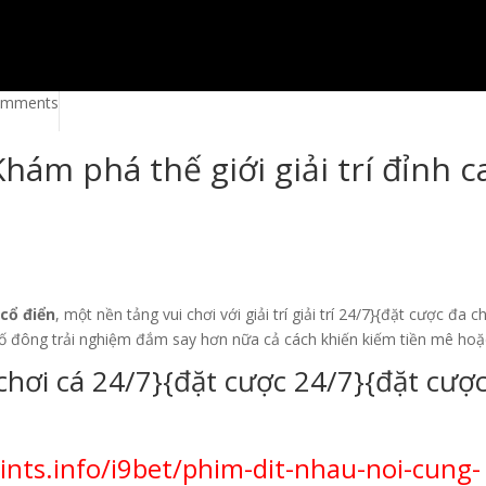
omments
hám phá thế giới giải trí đỉnh c
cổ điển
, một nền tảng vui chơi với giải trí giải trí 24/7}{đặt cược đa 
số đông trải nghiệm đắm say hơn nữa cả cách khiến kiếm tiền mê hoặ
chơi cá 24/7}{đặt cược 24/7}{đặt cượ
rints.info/i9bet/phim-dit-nhau-noi-cung-