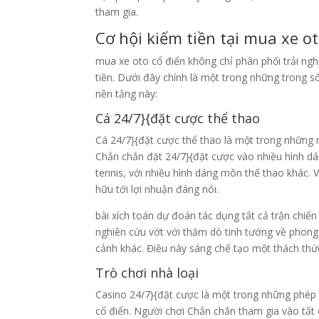
tham gia.
Cơ hội kiếm tiền tại mua xe ot
mua xe oto cổ điển không chỉ phân phối trải nghiệ
tiền. Dưới đây chính là một trong những trong 
nền tảng này:
Cá 24/7}{đặt cược thể thao
Cá 24/7}{đặt cược thể thao là một trong những 
Chắn chắn đặt 24/7}{đặt cược vào nhiều hình d
tennis, với nhiều hình dáng môn thể thao khác. 
hữu tới lợi nhuận đáng nói.
bài xích toán dự đoán tác dụng tất cả trận chi
nghiên cứu vớt với thăm dò tinh tướng về phong 
cảnh khác. Điều này sáng chế tạo một thách thức
Trò chơi nhà loại
Casino 24/7}{đặt cược là một trong những phép tắc
cổ điển. Người chơi Chắn chắn tham gia vào tất c