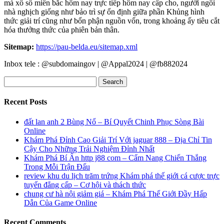
mà xổ số miền bắc hôm nay trực tiếp hôm nay cấp cho, người ngôi
nhà nghịch giống như bảo trì sự ổn định giữa phần Khủng hình
thức giải trí cũng như bổn phận nguồn vốn, trong khoảng ấy tiêu cắt
hóa thưởng thức của phiên bản thân.
Sitemap:
https://pau-belda.eu/sitemap.xml
Inbox tele : @subdomaingov | @Appal2024 | @fb882024
Search
for:
Recent Posts
đất lan anh 2 Bùng Nổ – Bí Quyết Chinh Phục Sòng Bài
Online
Khám Phá Đỉnh Cao Giải Trí Với jaguar 888 – Địa Chỉ Tin
Cậy Cho Những Trải Nghiệm Đỉnh Nhất
Khám Phá Bí Ẩn http j88 com – Cẩm Nang Chiến Thắng
Trong Mỗi Trận Đấu
review khu du lịch trăm trứng Khám phá thế giới cá cược trực
tuyến đẳng cấp – Cơ hội và thách thức
chung cư hà nội giảm giá – Khám Phá Thế Giới Đầy Hấp
Dẫn Của Game Online
Recent Comments