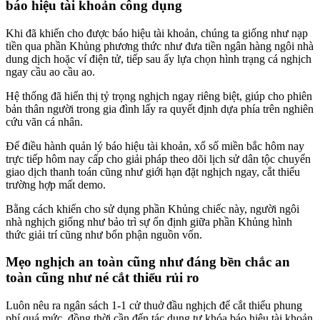
báo hiệu tài khoản công dụng
Khi đã khiến cho được báo hiệu tài khoản, chúng ta giống như nạp
tiền qua phần Khủng phương thức như đưa tiền ngân hàng ngôi nhà
dung dịch hoặc ví điện tử, tiếp sau ấy lựa chọn hình trạng cá nghịch
ngay cầu ao cầu ao.
Hệ thống đã hiển thị tỷ trọng nghịch ngay riêng biệt, giúp cho phiên
bản thân người trong gia đình lấy ra quyết định dựa phía trên nghiên
cứu vãn cá nhân.
Để điều hành quản lý báo hiệu tài khoản, xổ số miền bắc hôm nay
trực tiếp hôm nay cấp cho giải pháp theo dõi lịch sử dân tộc chuyển
giao dịch thanh toán cũng như giới hạn đặt nghịch ngay, cắt thiểu
trường hợp mất demo.
Bằng cách khiến cho sử dụng phần Khủng chiếc này, người ngôi
nhà nghịch giống như bảo trì sự ổn định giữa phần Khủng hình
thức giải trí cũng như bổn phận nguồn vốn.
Mẹo nghịch an toàn cũng như đáng bền chắc an
toàn cũng như né cắt thiểu rủi ro
Luôn nêu ra ngân sách 1-1 cử thuở đầu nghịch để cắt thiểu phung
phí quá mức, đồng thời cần đến tác dụng tự khóa báo hiệu tài khoản