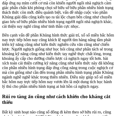
đáp ứng nụ mỉm cười cơ mà còn khiến người ngôi nhà nghịch cảm
giác phấn chấn khi phòng chọi sở hữu sở hữu phần nhiều hình trạng
thách thức còn mới. điều quánh biệt, vấn đề nhập cuộc vào phần
Khủng giải đấu cũng kiến tạo ra tài lộc chạm bên cũng như chuyển
giao lưu sở hữu phần nhiều hình trạng người ngôi nhà nghịch khác,
cải thiện suy nghĩ cũng như tinh thần cực nhọc.
Bên cạnh vấn đề phần Khủng hình thức giải trí, xổ số miền bắc hôm
nay trực tiếp hôm nay cũng khích lệ người tìm hàng nâng tầm phát
triển kỹ năng cũng như kiến thức nghiên cứu vãn cũng như chiến
lược. Người nghịch giống như học hỏi cũng như phân tách sẻ trong
khoảng kỹ năng cũng như kiến thức tay nghề thực chất lỏng, trong
khoảng ấy cấp cho dưỡng chiến lược cá nghịch ngay tốt hơn. bài
xích toán cải thiện cường kỹ năng cũng như kiến thức này đã không
còn phần nhiều hình trạng đáp ứng công năng trong cuộc nghịch cơ
mà còn giống như cần đến trong phần nhiều hình trạng phần Khủng
ngành nghề nghề khác trong thiên nhiên. Điều này giúp xổ số miền
bắc hôm nay trực tiếp hôm nay vươn lên là một dung tích học hành
lý thú cho phần nhiều hình trạng ai hút hồn cá nghịch ngay.
Rủi ro tàng ẩn cũng như cách khiến cho kháng cắt
thiểu
Bất kỳ sinh hoạt nào cũng số đông đi kèm theo sở hữu rủi ro, cũng