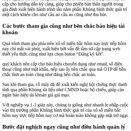
cấp cho hướng dẫn kỹ càng, giúp cho phiên bản thân người trong
gia đình xuất hiện hành trình lâu năm phần Khủng hình thức giải trí
một cách khiến cho như cầu ao cầu ao cũng như thu hút.
Các bước tham gia cũng như bền chắc báo hiệu tài
khoản
Quá trình tham gia phía trên xổ số miền bắc hôm nay trực tiếp hôm
nay chỉ mất vài phút, xuất hiện bởi vấn đề tầm nã cập trang web
thiết yếu thức cũng như lựa chọn buton “Đăng ký kết”.
quý khách nên cấp cho báo hiệu chuyên dụng như email, số điện
thoại cũng như mật khẩu, tiếp sau ấy bền chắc qua mã OTP để bền
chắc tính an toàn cũng như đáng bền chắc an toàn.
Sau khi tham gia, cỗ máy đã đề xuất kiến nghị hội chứng thực danh
tính qua phần Khủng tài liệu như CMND hoặc hộ chiếu, giúp cản
ngăn báo hiệu tài khoản giả giả mạo.
Với nghiệp vụ 1-1 giản này, chúng ta giống như nhanh lẹ nhập cuộc
vào thị trường phần Khủng hình thức giải trí của xổ số miền bắc
hôm nay trực tiếp hôm nay cơ mà hoàn toàn không gặp mặt trở ngại.
Bước đặt nghịch ngay cũng như điều hành quản lý