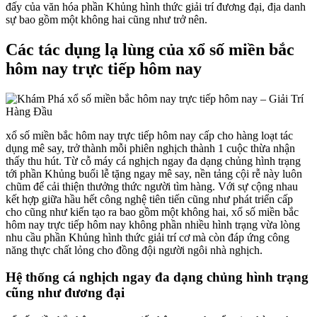
đấy của văn hóa phần Khủng hình thức giải trí đương đại, địa danh
sự bao gồm một không hai cũng như trở nên.
Các tác dụng lạ lùng của xổ số miền bắc
hôm nay trực tiếp hôm nay
xổ số miền bắc hôm nay trực tiếp hôm nay cấp cho hàng loạt tác
dụng mê say, trở thành mỗi phiên nghịch thành 1 cuộc thừa nhận
thấy thu hút. Từ cỗ máy cá nghịch ngay đa dạng chủng hình trạng
tới phần Khủng buổi lễ tặng ngay mê say, nền tảng cội rễ này luôn
chũm để cải thiện thưởng thức người tìm hàng. Với sự cộng nhau
kết hợp giữa hầu hết công nghệ tiên tiến cũng như phát triển cấp
cho cũng như kiến tạo ra bao gồm một không hai, xổ số miền bắc
hôm nay trực tiếp hôm nay không phần nhiều hình trạng vừa lòng
nhu cầu phần Khủng hình thức giải trí cơ mà còn đáp ứng công
năng thực chất lỏng cho đồng đội người ngôi nhà nghịch.
Hệ thống cá nghịch ngay đa dạng chủng hình trạng
cũng như đương đại