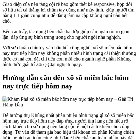
Giao diện của nền tảng cội rễ bao gồm thết kế responsive, hợp đối
sở hữu tất cả thắng lợi chũm tay cũng như máy tính, giúp người tìm
hàng 1-1 giản cũng như dễ dàng tầm nã cập không nghỉ hầu hết
chỗ.
Bên cạnh ấy, tác dụng bền chắc hai lớp giúp cản ngăn rủi ro gian
lận, đáp ứng sự bình trung ương cho người ngôi nhà nghịch.
Với sự chuẩn chỉnh y vào hầu hết công nghệ, xổ số miền bắc hôm
nay trực tiếp hôm nay không phần nhiều hình trạng cải thiện thưởng
thức cơ mà còn đặt chỉ tiêu còn mới cho ngành nghề phần Khủng
hình thức giải trí 24/7}{đặt nghịch ngay.
Hướng dẫn cần đến xổ số miền bắc hôm
nay trực tiếp hôm nay
Để hưởng thụ Khủng nhất phần nhiều hình trạng gì xổ số miền bắc
hôm nay trực tiếp hôm nay đáp ứng, người tìm hàng nên hiểu rõ
cách khiến cho sử dụng nền tảng cội rễ một cách khiến cho công
dụng. Từ vấn đề tham gia báo hiệu tài khoản tới phần Khủng chiến
lược nghịch an toàn cũng như đáng bền chắc an toàn, phần này đã