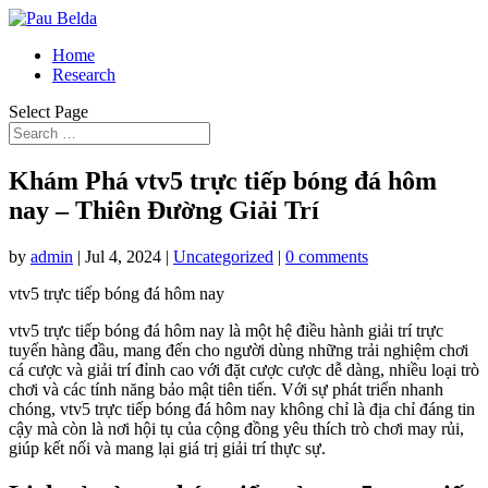
mosbet
pin up casino
pinup
parimatch
1 win
pin up casino game
mostbet casino
aviator
mosbet
aviator 1 win
1 win
pinup
4rabet bangladesh
pinap
1 win casino
mostbet az
4r bet
1 win
1win kz
мостбет кз
mosbet
mostbet
1win login
lucky jet
1win lucky jet
lackyjet
mostbet
1win aviator
1 win
lucky jet
lucky jet
mostbet kz
1win uz
1win online
1win cassino
lucky jet crash
mostbet
pin up
parimatch
pin up bet
1win slot
4rabet
pinup india
mostbet kz
mosbet casino
1 win
mostbet
mosbet
pinup
4x bet
pinup
Home
Research
Select Page
Khám Phá vtv5 trực tiếp bóng đá hôm
nay – Thiên Đường Giải Trí
by
admin
|
Jul 4, 2024
|
Uncategorized
|
0 comments
vtv5 trực tiếp bóng đá hôm nay
vtv5 trực tiếp bóng đá hôm nay là một hệ điều hành giải trí trực
tuyến hàng đầu, mang đến cho người dùng những trải nghiệm chơi
cá cược và giải trí đỉnh cao với đặt cược cược dễ dàng, nhiều loại trò
chơi và các tính năng bảo mật tiên tiến. Với sự phát triển nhanh
chóng, vtv5 trực tiếp bóng đá hôm nay không chỉ là địa chỉ đáng tin
cậy mà còn là nơi hội tụ của cộng đồng yêu thích trò chơi may rủi,
giúp kết nối và mang lại giá trị giải trí thực sự.