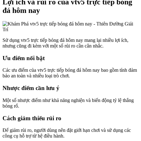
Lợi ích và rủi ro của vtv5 trực tiếp bóng
đá hôm nay
Sử dụng vtv5 trực tiếp bóng đá hôm nay mang lại nhiều lợi ích,
nhưng cũng đi kèm với một số rủi ro cần cân nhắc.
Ưu điểm nổi bật
Các ưu điểm của vtv5 trực tiếp bóng đá hôm nay bao gồm tính đảm
bảo an toàn và nhiều loại trò chơi.
Nhược điểm cần lưu ý
Một số nhược điểm như khả năng nghiện và biến động tỷ lệ thắng
bóng rổ.
Cách giảm thiểu rủi ro
Để giảm rủi ro, người dùng nên đặt giới hạn chơi và sử dụng các
công cụ hỗ trợ từ hệ điều hành.