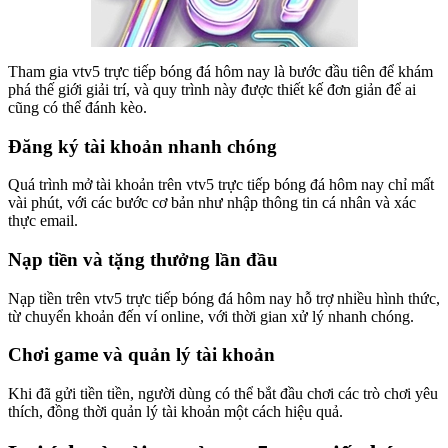
Tham gia vtv5 trực tiếp bóng đá hôm nay là bước đầu tiên để khám
phá thế giới giải trí, và quy trình này được thiết kế đơn giản để ai
cũng có thể đánh kèo.
Đăng ký tài khoản nhanh chóng
Quá trình mở tài khoản trên vtv5 trực tiếp bóng đá hôm nay chỉ mất
vài phút, với các bước cơ bản như nhập thông tin cá nhân và xác
thực email.
Nạp tiền và tặng thưởng lần đầu
Nạp tiền trên vtv5 trực tiếp bóng đá hôm nay hỗ trợ nhiều hình thức,
từ chuyển khoản đến ví online, với thời gian xử lý nhanh chóng.
Chơi game và quản lý tài khoản
Khi đã gửi tiền tiền, người dùng có thể bắt đầu chơi các trò chơi yêu
thích, đồng thời quản lý tài khoản một cách hiệu quả.