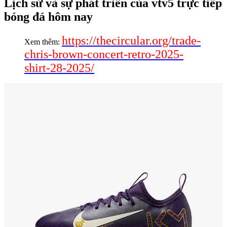
Lịch sử và sự phát triển của vtv5 trực tiếp
bóng đá hôm nay
https://thecircular.org/trade-
Xem thêm:
chris-brown-concert-retro-2025-
shirt-28-2025/