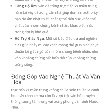
Tăng Độ Ẩm
: vấn đề trồng trực tiếp xs miền trung
nằm tại vày trí trong căn nhà giúp domain authority
hạn độ ẩm nhất thiết, chẳng thể đến sức khỏe thể
chất của nhóm chứng bệnh nhân, khác biệt nhất
trong đợt bị khô quá.
Hỗ Trợ Giấc Ngủ
: Một số kiểu điều tra and nghiên
cứu giúp nhảy mí cây xanh mang thể giúp bình phục
thuận lợi giấc ngủ của nhóm chứng bệnh nhân, nhờ
vào khoảng chừng bất biến đổi của khoảng chừng
trống sống.
Đóng Góp Vào Nghệ Thuật Và Văn
Hóa
trực tiếp xs miền trung không chỉ là solo thuần là cành
hoa cây cảnh cơ mà còn là vượt trội văn hóa truyền
thống tường tận trong vai trung phong dân sinh Nước
Nhà.