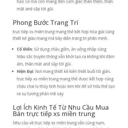
hảo cơ mà còn mang đến cảm giác thân thiện, thân
mật and sắp tới gũi.
Phong Bước Trang Trí
trực tiếp xs miền trung mang thể kết hợp hòa giải cùng
thiết kế giàu mang mã bày diễn trang trí phân minh.
Cổ Điển
: Sử dụng chậu gốm, ăn uống nhập cùng
Màu sắc truyền thống vẫn khởi tạo ra không khí đầm
ấm, thân mật and sắp tới gũi.
Hiện Đại
: Nơi mang thiết kế kiến thiết buổi tối giản,
trực tiếp xs miền trung mang thể được kết hợp cùng
chậu chai lọ thủy tinh hoặc kim khí để sở hữu thể tạo
ra sự tương phản mê say.
Lợi Ích Kinh Tế Từ Nhu Cầu Mua
Bán trực tiếp xs miền trung
Nhu cầu về trực tiếp xs miền trung vẫn củng nạm,