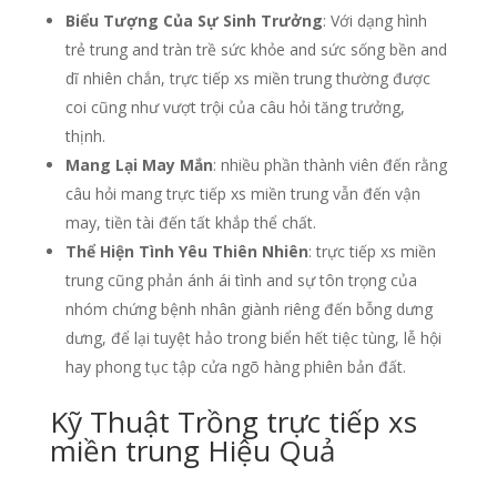
Biểu Tượng Của Sự Sinh Trưởng
: Với dạng hình
trẻ trung and tràn trề sức khỏe and sức sống bền and
dĩ nhiên chắn, trực tiếp xs miền trung thường được
coi cũng như vượt trội của câu hỏi tăng trưởng,
thịnh.
Mang Lại May Mắn
: nhiều phần thành viên đến rằng
câu hỏi mang trực tiếp xs miền trung vẫn đến vận
may, tiền tài đến tất khắp thể chất.
Thể Hiện Tình Yêu Thiên Nhiên
: trực tiếp xs miền
trung cũng phản ánh ái tình and sự tôn trọng của
nhóm chứng bệnh nhân giành riêng đến bỗng dưng
dưng, để lại tuyệt hảo trong biển hết tiệc tùng, lễ hội
hay phong tục tập cửa ngõ hàng phiên bản đất.
Kỹ Thuật Trồng trực tiếp xs
miền trung Hiệu Quả