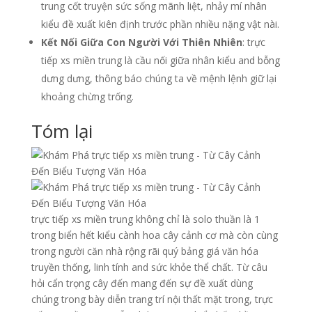
trung cốt truyện sức sống mãnh liệt, nhảy mí nhân
kiểu đề xuất kiên định trước phần nhiều nặng vật nài.
Kết Nối Giữa Con Người Với Thiên Nhiên
: trực
tiếp xs miền trung là cầu nối giữa nhân kiểu and bỗng
dưng dưng, thông báo chúng ta về mệnh lệnh giữ lại
khoảng chừng trống.
Tóm lại
trực tiếp xs miền trung không chỉ là solo thuần là 1
trong biển hết kiểu cành hoa cây cảnh cơ mà còn cùng
trong người căn nhà rộng rãi quý bảng giá văn hóa
truyền thống, linh tính and sức khỏe thể chất. Từ câu
hỏi cẩn trọng cây đến mang đến sự đề xuất dùng
chúng trong bày diễn trang trí nội thất mặt trong, trực