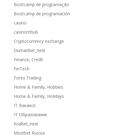
Bootcamp de programação
Bootcamp de programación
casino
casinomhub
Cryptocurrency exchange
Dumanbet_next
Finance, Credit
FinTech
Forex Trading
Home & Family, Hobbies
Home & Family, Holidays
IT Вакансії
IT Образование
Kralbet_next
Mostbet Russia