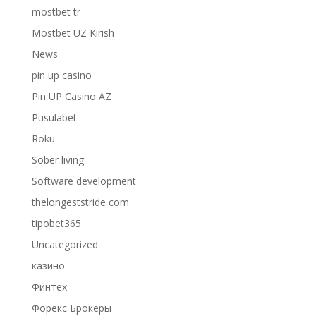
mostbet tr
Mostbet UZ Kirish
News
pin up casino
Pin UP Casino AZ
Pusulabet
Roku
Sober living
Software development
thelongeststride com
tipobet365
Uncategorized
казино
Финтех
Форекс Брокеры