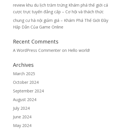
review khu du lịch trăm trứng Khám phá thế giới cá
cược trực tuyến đẳng cấp – Cơ hội và thách thức
chung cư hà nội giảm giá – Khám Phá Thế Giới Đầy
Hấp Dẫn Của Game Online
Recent Comments
A WordPress Commenter
on
Hello world!
Archives
March 2025
October 2024
September 2024
August 2024
July 2024
June 2024
May 2024