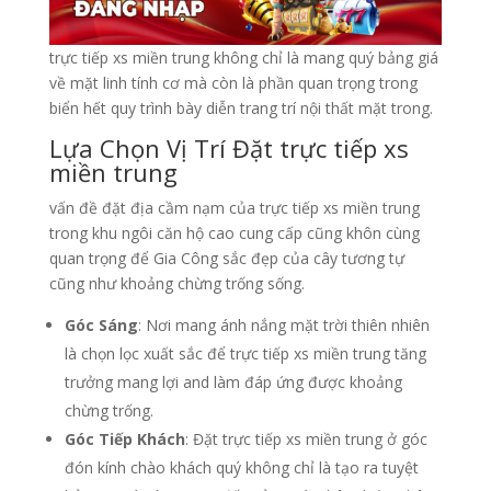
trực tiếp xs miền trung không chỉ là mang quý bảng giá
về mặt linh tính cơ mà còn là phần quan trọng trong
biển hết quy trình bày diễn trang trí nội thất mặt trong.
Lựa Chọn Vị Trí Đặt trực tiếp xs
miền trung
vấn đề đặt địa cầm nạm của trực tiếp xs miền trung
trong khu ngôi căn hộ cao cung cấp cũng khôn cùng
quan trọng để Gia Công sắc đẹp của cây tương tự
cũng như khoảng chừng trống sống.
Góc Sáng
: Nơi mang ánh nắng mặt trời thiên nhiên
là chọn lọc xuất sắc để trực tiếp xs miền trung tăng
trưởng mang lợi and làm đáp ứng được khoảng
chừng trống.
Góc Tiếp Khách
: Đặt trực tiếp xs miền trung ở góc
đón kính chào khách quý không chỉ là tạo ra tuyệt