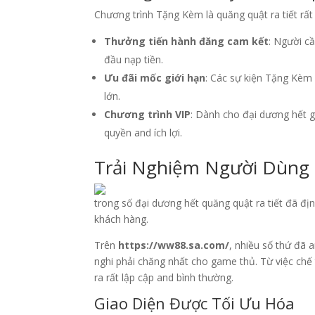
Chương trình Tặng Kèm là quăng quật ra tiết rấ
Thưởng tiến hành đăng cam kết
: Người c
đầu nạp tiền.
Ưu đãi mốc giới hạn
: Các sự kiện Tặng Kèm 
lớn.
Chương trình VIP
: Dành cho đại dương hết 
quyền and ích lợi.
Trải Nghiệm Người Dùng 
trong số đại dương hết quăng quật ra tiết đã đị
khách hàng.
Trên
https://ww88.sa.com/
, nhiều số thứ đã 
nghi phải chăng nhất cho game thủ. Từ việc chế t
ra rất lập cập and bình thường.
Giao Diện Được Tối Ưu Hóa