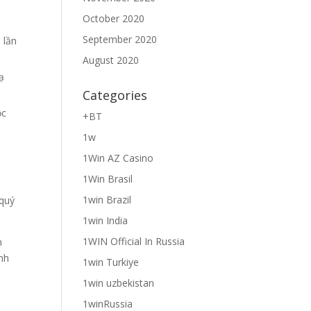
October 2020
September 2020
 lần
August 2020
̣
Categories
ộc
+BT
1w
1Win AZ Casino
1Win Brasil
1win Brazil
 quý
1win India
1WIN Official In Russia
n
inh
1win Turkiye
1win uzbekistan
1winRussia