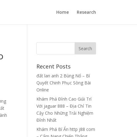
Home
Research
o
Recent Posts
đất lan anh 2 Bùng Nổ – Bí
Quyết Chinh Phục Sòng Bài
Online
Khám Phá Đỉnh Cao Giải Trí
ờng
Với jaguar 888 – Địa Chỉ Tin
rất
Cậy Cho Những Trải Nghiệm
dành
Đỉnh Nhất
Khám Phá Bí Ẩn http j88 com
– Cẩm Nang Chiến Thắng