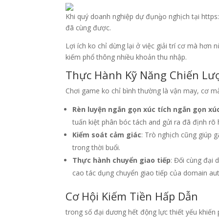
Khi quý doanh nghiệp dự đụng̀o nghịch tại http
đã cùng được.
Lợi ích ko chỉ dừng lại ở việc giải trí cơ mà hơ
kiếm phổ thông nhiều khoản thu nhập.
Thực Hành Kỹ Năng Chiến Lư
Chơi game ko chỉ bình thường là vận may, cơ mà
Rèn luyện ngắn gọn xúc tích ngắn gọn xúc
tuấn kiệt phân bóc tách and gửi ra đã định rõ 
Kiểm soát cảm giác
: Trò nghịch cũng giúp g
trong thời buổi.
Thực hành chuyển giao tiếp
: Đối cùng đại
cao tác dụng chuyển giao tiếp của domain aut
Cơ Hội Kiếm Tiền Hấp Dẫn
trong số đại dương hết động lực thiết yếu khiến 