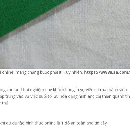
í online, mang chẳng buộc phải ít. Tuy nhiên,
https://ww88.sa.com
ụng cho and trải nghiệm quý khách hàng là vụ việc cơ mà thành viên
ập trung vào vụ việc buổi tối ưu hóa dạng hình and cải thiện quánh tí
 thủ.
hi dự đụng̀o hình thức online là 1 độ an toàn and tin cậy.