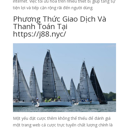
internet. Việc tối ưu hóa trên nhiều thiết bị giúp tăng sự
tiện lợi và tiếp cận rộng rãi đến người dùng.
Phương Thức Giao Dịch Và
Thanh Toán Tại
https://j88.nyc/
Một yếu đặt cược thêm không thể thiếu để đánh giá
một trang web cá cược trực tuyến chất lượng chính là