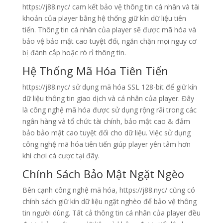
https://j88.nyc/ cam kết bảo vệ thông tin cá nhân và tài
khoản của player bằng hệ thống giữ kín dữ liệu tiên
tiến. Thông tin cá nhân của player sẽ được mã hóa và
bảo vệ bảo mật cao tuyệt đối, ngăn chặn mọi nguy cơ
bị đánh cắp hoặc rò rỉ thông tin.
Hệ Thống Mã Hóa Tiên Tiến
https://j88.nyc/ sử dụng mã hóa SSL 128-bit để giữ kín
dữ liệu thông tin giao dịch và cá nhân của player. Đây
là công nghệ mã hóa được sử dụng rộng rãi trong các
ngân hàng và tổ chức tài chính, bảo mật cao & đảm
bảo bảo mật cao tuyệt đối cho dữ liệu. Việc sử dụng
công nghệ mã hóa tiên tiến giúp player yên tâm hơn
khi chơi cá cược tại đây.
Chính Sách Bảo Mật Ngặt Ngèo
Bên cạnh công nghệ mã hóa, https://j88.nyc/ cũng có
chính sách giữ kín dữ liệu ngặt nghèo để bảo vệ thông
tin người dùng. Tất cả thông tin cá nhân của player đều