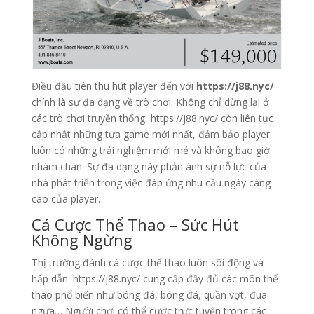
Điều đầu tiên thu hút player đến với
https://j88.nyc/
chính là sự đa dạng về trò chơi. Không chỉ dừng lại ở
các trò chơi truyền thống, https://j88.nyc/ còn liên tục
cập nhật những tựa game mới nhất, đảm bảo player
luôn có những trải nghiệm mới mẻ và không bao giờ
nhàm chán. Sự đa dạng này phản ánh sự nỗ lực của
nhà phát triển trong việc đáp ứng nhu cầu ngày càng
cao của player.
Cá Cược Thể Thao – Sức Hút
Không Ngừng
Thị trường đánh cá cược thể thao luôn sôi động và
hấp dẫn. https://j88.nyc/ cung cấp đầy đủ các môn thể
thao phổ biến như bóng đá, bóng đá, quần vợt, đua
ngựa… Người chơi có thể cược trực tuyến trong các