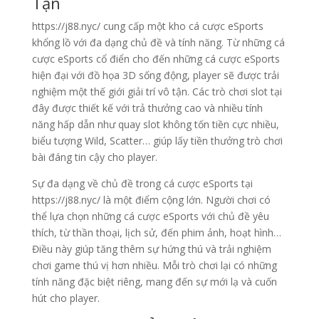
Tận
https://j88.nyc/ cung cấp một kho cá cược eSports
khổng lồ với đa dạng chủ đề và tính năng. Từ những cá
cược eSports cổ điển cho đến những cá cược eSports
hiện đại với đồ họa 3D sống động, player sẽ được trải
nghiệm một thế giới giải trí vô tận. Các trò chơi slot tại
đây được thiết kế với trả thưởng cao và nhiều tính
năng hấp dẫn như quay slot không tốn tiền cực nhiều,
biểu tượng Wild, Scatter… giúp lấy tiền thưởng trò chơi
bài đáng tin cậy cho player.
Sự đa dạng về chủ đề trong cá cược eSports tại
https://j88.nyc/ là một điểm cộng lớn. Người chơi có
thể lựa chọn những cá cược eSports với chủ đề yêu
thích, từ thần thoại, lịch sử, đến phim ảnh, hoạt hình…
Điều này giúp tăng thêm sự hứng thú và trải nghiệm
chơi game thú vị hơn nhiều. Mỗi trò chơi lại có những
tính năng đặc biệt riêng, mang đến sự mới lạ và cuốn
hút cho player.