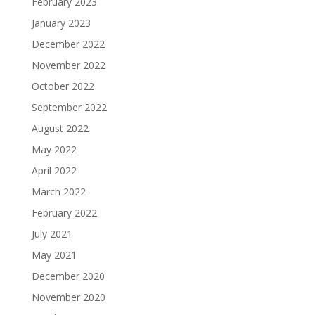
February 2023
January 2023
December 2022
November 2022
October 2022
September 2022
August 2022
May 2022
April 2022
March 2022
February 2022
July 2021
May 2021
December 2020
November 2020