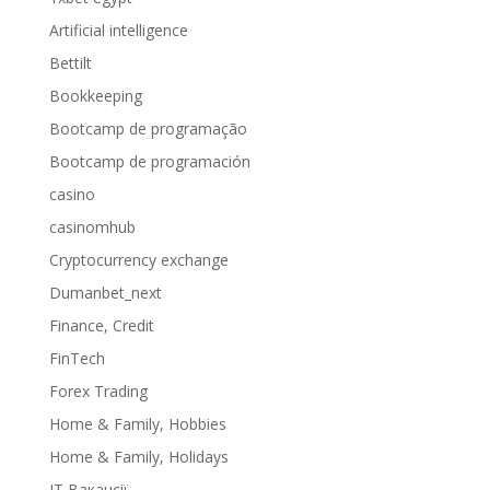
Artificial intelligence
Bettilt
Bookkeeping
Bootcamp de programação
Bootcamp de programación
casino
casinomhub
Cryptocurrency exchange
Dumanbet_next
Finance, Credit
FinTech
Forex Trading
Home & Family, Hobbies
Home & Family, Holidays
IT Вакансії