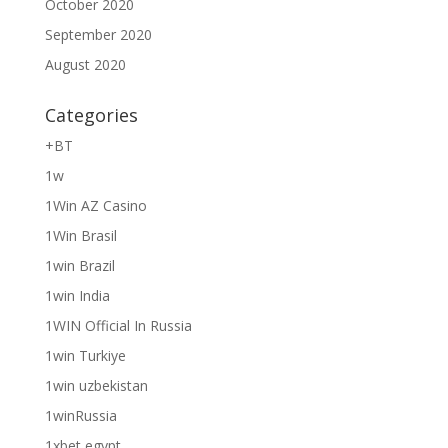
October 2020
September 2020
August 2020
Categories
+BT
1w
1Win AZ Casino
1Win Brasil
1win Brazil
1win India
1WIN Official In Russia
1win Turkiye
1win uzbekistan
1winRussia
1xbet egypt