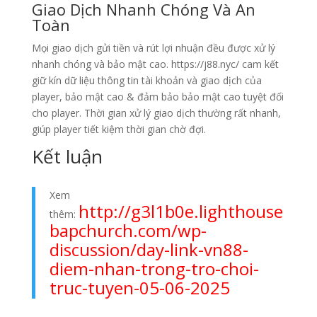
Giao Dịch Nhanh Chóng Và An
Toàn
Mọi giao dịch gửi tiền và rút lợi nhuận đều được xử lý
nhanh chóng và bảo mật cao. https://j88.nyc/ cam kết
giữ kín dữ liệu thông tin tài khoản và giao dịch của
player, bảo mật cao & đảm bảo bảo mật cao tuyệt đối
cho player. Thời gian xử lý giao dịch thường rất nhanh,
giúp player tiết kiệm thời gian chờ đợi.
Kết luận
Xem
http://g3l1b0e.lighthouse
thêm:
bapchurch.com/wp-
discussion/day-link-vn88-
diem-nhan-trong-tro-choi-
truc-tuyen-05-06-2025