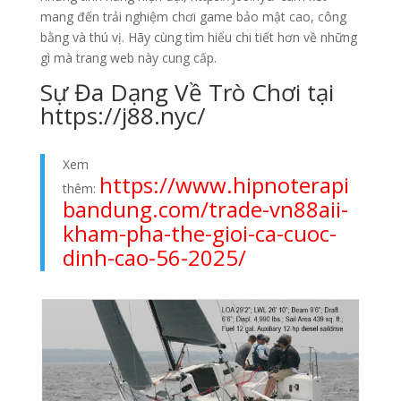
mang đến trải nghiệm chơi game bảo mật cao, công
bằng và thú vị. Hãy cùng tìm hiểu chi tiết hơn về những
gì mà trang web này cung cấp.
Sự Đa Dạng Về Trò Chơi tại
https://j88.nyc/
Xem
https://www.hipnoterapi
thêm:
bandung.com/trade-vn88aii-
kham-pha-the-gioi-ca-cuoc-
dinh-cao-56-2025/