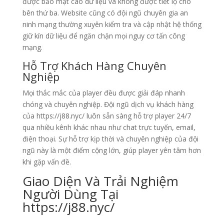
được bảo mật cao dữ liệu và không được tiết lộ cho
bên thứ ba. Website cũng có đội ngũ chuyên gia an
ninh mạng thường xuyên kiểm tra và cập nhật hệ thống
giữ kín dữ liệu để ngăn chặn mọi nguy cơ tấn công
mạng.
Hỗ Trợ Khách Hàng Chuyên
Nghiệp
Mọi thắc mắc của player đều được giải đáp nhanh
chóng và chuyên nghiệp. Đội ngũ dịch vụ khách hàng
của https://j88.nyc/ luôn sẵn sàng hỗ trợ player 24/7
qua nhiều kênh khác nhau như chat trực tuyến, email,
điện thoại. Sự hỗ trợ kịp thời và chuyên nghiệp của đội
ngũ này là một điểm cộng lớn, giúp player yên tâm hơn
khi gặp vấn đề.
Giao Diện Và Trải Nghiệm
Người Dùng Tại
https://j88.nyc/