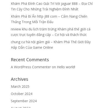
Khám Phá Đỉnh Cao Giải Trí Với jaguar 888 – Địa Chỉ
Tin Cậy Cho Những Trải Nghiệm Đỉnh Nhất
Khám Phá Bí Ẩn http j88 com – Cẩm Nang Chiến
Thắng Trong Mỗi Trận Đấu
review khu du lịch trăm trứng Khám phá thế giới cá
cược trực tuyến đẳng cấp – Cơ hội và thách thức
chung cư hà nội giảm giá – Khám Phá Thế Giới Đầy
Hấp Dẫn Của Game Online
Recent Comments
A WordPress Commenter
on
Hello world!
Archives
March 2025
October 2024
September 2024