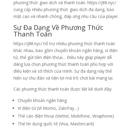
phương thức giao dịch và thanh toán. https://j88.nyc/
cung cấp nhiều phương thức giao dịch đa dạng, bảo
mật cao và nhanh chóng, đáp ứng nhu cầu của player.
Sự Đa Dạng Về Phương Thức
Thanh Toán
https://j88.nyc/ hỗ trợ nhiều phương thức thanh toán
khác nhau, bao gồm chuyển khoản ngân hàng, ví điện
tử, thẻ gửi tiền điện thoại… Điều này giúp player dễ
dàng lựa chọn phương thức thanh toán phù hợp với
điều kiện và sở thích của mình. Sự đa dạng này thể
hiện sự chu đáo và tiện lợi mà trò chơi bài mang lại.
Các phương thức thanh toán được liệt kê dưới đây:
Chuyển khoản ngân hàng
Ví điện tử (Ví Momo, ZaloPay…)
Thẻ cào điện thoại (Viettel, Mobifone, Vinaphone)
Thẻ tín dụng quốc tế (Visa, Mastercard)