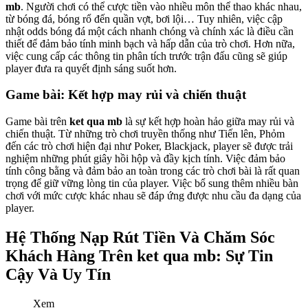
mb
. Người chơi có thể cược tiền vào nhiều môn thể thao khác nhau,
từ bóng đá, bóng rổ đến quần vợt, bơi lội… Tuy nhiên, việc cập
nhật odds bóng đá một cách nhanh chóng và chính xác là điều cần
thiết để đảm bảo tính minh bạch và hấp dẫn của trò chơi. Hơn nữa,
việc cung cấp các thông tin phân tích trước trận đấu cũng sẽ giúp
player đưa ra quyết định sáng suốt hơn.
Game bài: Kết hợp may rủi và chiến thuật
Game bài trên
ket qua mb
là sự kết hợp hoàn hảo giữa may rủi và
chiến thuật. Từ những trò chơi truyền thống như Tiến lên, Phỏm
đến các trò chơi hiện đại như Poker, Blackjack, player sẽ được trải
nghiệm những phút giây hồi hộp và đầy kịch tính. Việc đảm bảo
tính công bằng và đảm bảo an toàn trong các trò chơi bài là rất quan
trọng để giữ vững lòng tin của player. Việc bổ sung thêm nhiều bàn
chơi với mức cược khác nhau sẽ đáp ứng được nhu cầu đa dạng của
player.
Hệ Thống Nạp Rút Tiền Và Chăm Sóc
Khách Hàng Trên ket qua mb: Sự Tin
Cậy Và Uy Tín
Xem