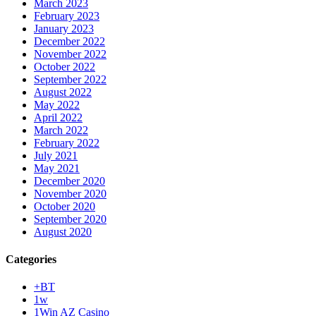
March 2023
February 2023
January 2023
December 2022
November 2022
October 2022
September 2022
August 2022
May 2022
April 2022
March 2022
February 2022
July 2021
May 2021
December 2020
November 2020
October 2020
September 2020
August 2020
Categories
+BT
1w
1Win AZ Casino