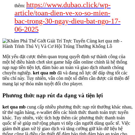
https://www.dubao.click/wp-
thêm:
article/toan-dien-ve-xo-so-mien-
bac-trong-30-ngay-dieu-bat-ngo-17-
06-2025
Một yếu đặt cược thêm quan trọng quyết định sự thành công của
một hệ điều hành chơi slot game hấp dẫn online chính là hệ thống
nạp nạp tiền tiện lợi, đảm bảo an toàn và giao dịch nhanh chóng
chuyên nghiệp.
ket qua mb
đã và đang nỗ lực để đáp ứng tốt các
tiêu chí này. Tuy nhiên, vẫn còn một số điểm cần được cải thiện để
mang lại sự thỏa mãn tuyệt đối cho player.
Phương thức nạp rút đa dạng và tiện lợi
ket qua mb
cung cấp nhiều phương thức nạp rút thưởng khác nhau,
từ thẻ ngân hàng, e-wallet đến các hình thức thanh toán trực tuyến
khác. Tuy nhiên, việc tích hợp thêm các phương thức thanh toán
quốc tế sẽ giúp mở rộng phạm vi tiếp cận người dùng quốc tế. Việc
giảm thời gian xử lý giao dịch và tăng cường giữ kín dữ liệu hệ
thống cũng là điều cần thiết để đảm bảo tính đảm bảo an toàn cho