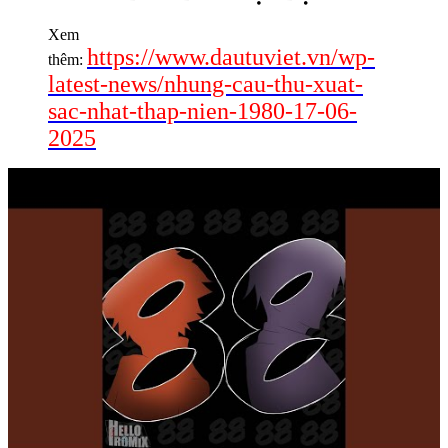
Xem
https://www.dautuviet.vn/wp-
thêm:
latest-news/nhung-cau-thu-xuat-
sac-nhat-thap-nien-1980-17-06-
2025