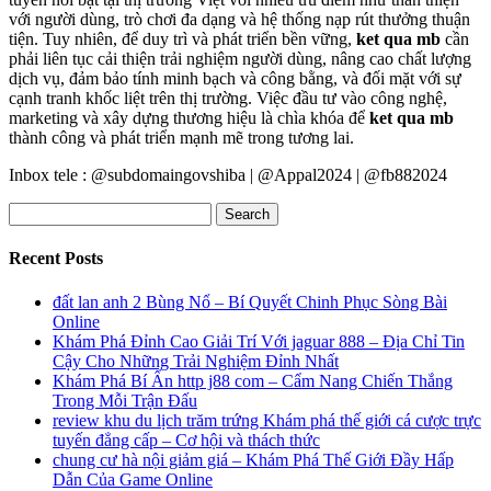
với người dùng, trò chơi đa dạng và hệ thống nạp rút thưởng thuận
tiện. Tuy nhiên, để duy trì và phát triển bền vững,
ket qua mb
cần
phải liên tục cải thiện trải nghiệm người dùng, nâng cao chất lượng
dịch vụ, đảm bảo tính minh bạch và công bằng, và đối mặt với sự
cạnh tranh khốc liệt trên thị trường. Việc đầu tư vào công nghệ,
marketing và xây dựng thương hiệu là chìa khóa để
ket qua mb
thành công và phát triển mạnh mẽ trong tương lai.
Inbox tele : @subdomaingovshiba | @Appal2024 | @fb882024
Search
for:
Recent Posts
đất lan anh 2 Bùng Nổ – Bí Quyết Chinh Phục Sòng Bài
Online
Khám Phá Đỉnh Cao Giải Trí Với jaguar 888 – Địa Chỉ Tin
Cậy Cho Những Trải Nghiệm Đỉnh Nhất
Khám Phá Bí Ẩn http j88 com – Cẩm Nang Chiến Thắng
Trong Mỗi Trận Đấu
review khu du lịch trăm trứng Khám phá thế giới cá cược trực
tuyến đẳng cấp – Cơ hội và thách thức
chung cư hà nội giảm giá – Khám Phá Thế Giới Đầy Hấp
Dẫn Của Game Online