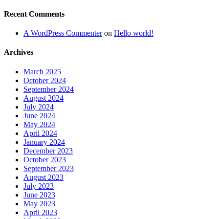
Recent Comments
A WordPress Commenter
on
Hello world!
Archives
March 2025
October 2024
September 2024
August 2024
July 2024
June 2024
May 2024
April 2024
January 2024
December 2023
October 2023
September 2023
August 2023
July 2023
June 2023
May 2023
April 2023