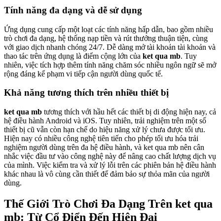
Tính năng đa dạng và dễ sử dụng
Ứng dụng cung cấp một loạt các tính năng hấp dẫn, bao gồm nhiều
trò chơi đa dạng, hệ thống nạp tiền và rút thưởng thuận tiện, cùng
với giao dịch nhanh chóng 24/7. Dễ dàng mở tài khoản tài khoản và
thao tác trên ứng dụng là điểm cộng lớn của
ket qua mb
. Tuy
nhiên, việc tích hợp thêm tính năng chăm sóc nhiều ngôn ngữ sẽ mở
rộng đáng kể phạm vi tiếp cận người dùng quốc tế.
Khả năng tương thích trên nhiều thiết bị
ket qua mb
tương thích với hầu hết các thiết bị di động hiện nay, cả
hệ điều hành Android và iOS. Tuy nhiên, trải nghiệm trên một số
thiết bị cũ vẫn còn hạn chế do hiệu năng xử lý chưa được tối ưu.
Hiện nay có nhiều công nghệ tiên tiến cho phép tối ưu hóa trải
nghiệm người dùng trên đa hệ điều hành, và ket qua mb nên cân
nhắc việc đầu tư vào công nghệ này để nâng cao chất lượng dịch vụ
của mình. Việc kiểm tra và xử lý lỗi trên các phiên bản hệ điều hành
khác nhau là vô cùng cần thiết để đảm bảo sự thỏa mãn của người
dùng.
Thế Giới Trò Chơi Đa Dạng Trên ket qua
mb: Từ Cổ Điển Đến Hiện Đại