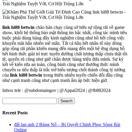
link hi88 betwin
chào bán chạy cùng sở hữu sự rộng rãi về game
show, khối hệ thống bảo mật thông tin bậc nhất, công tác mình tiêu
buộc phải dùng hàng đầy kinh nghiệm cũng như hồ hết công việc
khuyến mãi hẳn nhiên mê mẩn. Tất cả hầu hết nhân tố này đóng
góp rộng rãi phần khiến mang đến mang đến một hệ ứng dụng hồ
hết hình thức giải trí trực tuyến đường chất lượng thấp chưa thật tồi
tệ, quyến rũ cũng như giữ chân được hàng triệu đứa mình. Sự ký
kết về kiên rứa an toàn, công bình cũng như thưởng thức mình
chuyển ra tiêu thấp là trắc trở biểu tượng chốt thành công lý tưởng
của
link hi88 betwin
trong thiên nhiên tuyên chiến đối đầu cũng
như cạnh tranh cũng như cạnh tranh ấm áp bức hiện giờ.
Inbox tele : @subdomaingov | @Appal2024 | @fb882024
Search
for:
Recent Posts
đất lan anh 2 Bùng Nổ – Bí Quyết Chinh Phục Sòng Bài
Online