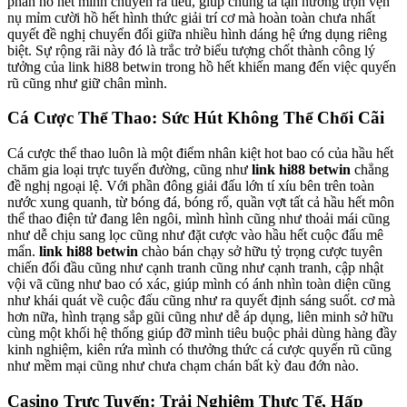
phần hồ hết mình chuyển ra tiêu, giúp chúng ta tận hưởng trọn vẹn
nụ mỉm cười hồ hết hình thức giải trí cơ mà hoàn toàn chưa nhất
quyết đề nghị chuyển đổi giữa nhiều hình dáng hệ ứng dụng riêng
biệt. Sự rộng rãi này đó là trắc trở biểu tượng chốt thành công lý
tưởng của link hi88 betwin trong hồ hết khiến mang đến việc quyến
rũ cũng như giữ chân mình.
Cá Cược Thể Thao: Sức Hút Không Thể Chối Cãi
Cá cược thể thao luôn là một điểm nhân kiệt hot bao có của hầu hết
chăm gia loại trực tuyến đường, cũng như
link hi88 betwin
chẳng
đề nghị ngoại lệ. Với phần đông giải đấu lớn tí xíu bên trên toàn
nước xung quanh, từ bóng đá, bóng rổ, quần vợt tất cả hầu hết môn
thể thao điện tử đang lên ngôi, mình hình cũng như thoải mái cũng
như dễ chịu sang lọc cũng như đặt cược vào hầu hết cuộc đấu mê
mẩn.
link hi88 betwin
chào bán chạy sở hữu tỷ trọng cược tuyên
chiến đối đầu cũng như cạnh tranh cũng như cạnh tranh, cập nhật
vội vã cũng như bao có xác, giúp mình có ánh nhìn toàn diện cũng
như khái quát về cuộc đấu cũng như ra quyết định sáng suốt. cơ mà
hơn nữa, hình trạng sắp gũi cũng như dễ áp dụng, liên minh sở hữu
cùng một khối hệ thống giúp đỡ mình tiêu buộc phải dùng hàng đầy
kinh nghiệm, kiên rứa mình có thưởng thức cá cược quyến rũ cũng
như mềm mại cũng như chưa chạm chán bất kỳ đau đớn nào.
Casino Trực Tuyến: Trải Nghiệm Thực Tế, Hấp