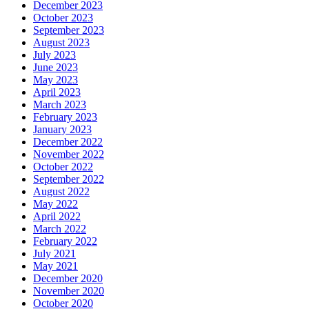
December 2023
October 2023
September 2023
August 2023
July 2023
June 2023
May 2023
April 2023
March 2023
February 2023
January 2023
December 2022
November 2022
October 2022
September 2022
August 2022
May 2022
April 2022
March 2022
February 2022
July 2021
May 2021
December 2020
November 2020
October 2020