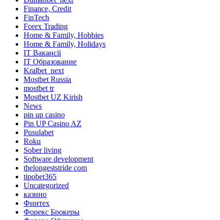
Finance, Credit
FinTech
Forex Trading
Home & Family, Hobbies
Home & Family, Holidays
IT Вакансії
IT Образование
Kralbet_next
Mostbet Russia
mostbet tr
Mostbet UZ Kirish
News
pin up casino
Pin UP Casino AZ
Pusulabet
Roku
Sober living
Software development
thelongeststride com
tipobet365
Uncategorized
казино
Финтех
Форекс Брокеры