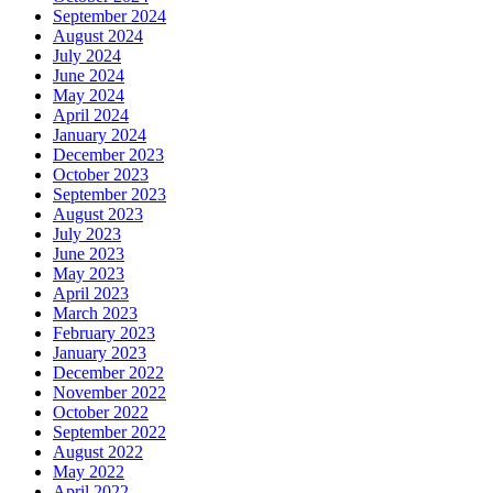
September 2024
August 2024
July 2024
June 2024
May 2024
April 2024
January 2024
December 2023
October 2023
September 2023
August 2023
July 2023
June 2023
May 2023
April 2023
March 2023
February 2023
January 2023
December 2022
November 2022
October 2022
September 2022
August 2022
May 2022
April 2022