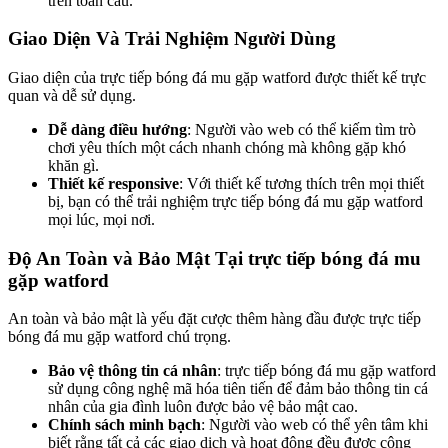
trên toàn cầu.
Giao Diện Và Trải Nghiệm Người Dùng
Giao diện của trực tiếp bóng đá mu gặp watford được thiết kế trực
quan và dễ sử dụng.
Dễ dàng điều hướng
: Người vào web có thể kiếm tìm trò
chơi yêu thích một cách nhanh chóng mà không gặp khó
khăn gì.
Thiết kế responsive
: Với thiết kế tương thích trên mọi thiết
bị, bạn có thể trải nghiệm trực tiếp bóng đá mu gặp watford
mọi lúc, mọi nơi.
Độ An Toàn và Bảo Mật Tại trực tiếp bóng đá mu
gặp watford
An toàn và bảo mật là yếu đặt cược thêm hàng đầu được trực tiếp
bóng đá mu gặp watford chú trọng.
Bảo vệ thông tin cá nhân
: trực tiếp bóng đá mu gặp watford
sử dụng công nghệ mã hóa tiên tiến để đảm bảo thông tin cá
nhân của gia đình luôn được bảo vệ bảo mật cao.
Chính sách minh bạch
: Người vào web có thể yên tâm khi
biết rằng tất cả các giao dịch và hoạt động đều được công