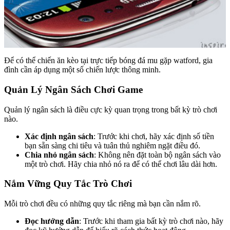
Để có thể chiến ăn kèo tại trực tiếp bóng đá mu gặp watford, gia
đình cần áp dụng một số chiến lược thông minh.
Quản Lý Ngân Sách Chơi Game
Quản lý ngân sách là điều cực kỳ quan trọng trong bất kỳ trò chơi
nào.
Xác định ngân sách
: Trước khi chơi, hãy xác định số tiền
bạn sẵn sàng chi tiêu và tuân thủ nghiêm ngặt điều đó.
Chia nhỏ ngân sách
: Không nên đặt toàn bộ ngân sách vào
một trò chơi. Hãy chia nhỏ nó ra để có thể chơi lâu dài hơn.
Nắm Vững Quy Tắc Trò Chơi
Mỗi trò chơi đều có những quy tắc riêng mà bạn cần nắm rõ.
Đọc hướng dẫn
: Trước khi tham gia bất kỳ trò chơi nào, hãy