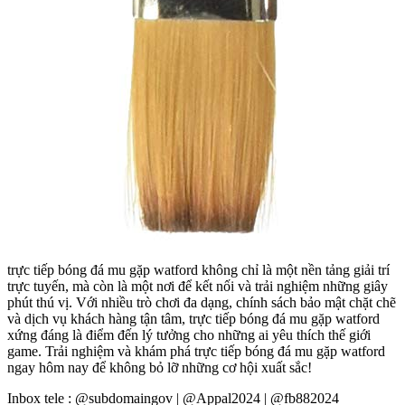
trực tiếp bóng đá mu gặp watford không chỉ là một nền tảng giải trí
trực tuyến, mà còn là một nơi để kết nối và trải nghiệm những giây
phút thú vị. Với nhiều trò chơi đa dạng, chính sách bảo mật chặt chẽ
và dịch vụ khách hàng tận tâm, trực tiếp bóng đá mu gặp watford
xứng đáng là điểm đến lý tưởng cho những ai yêu thích thế giới
game. Trải nghiệm và khám phá trực tiếp bóng đá mu gặp watford
ngay hôm nay để không bỏ lỡ những cơ hội xuất sắc!
Inbox tele : @subdomaingov | @Appal2024 | @fb882024