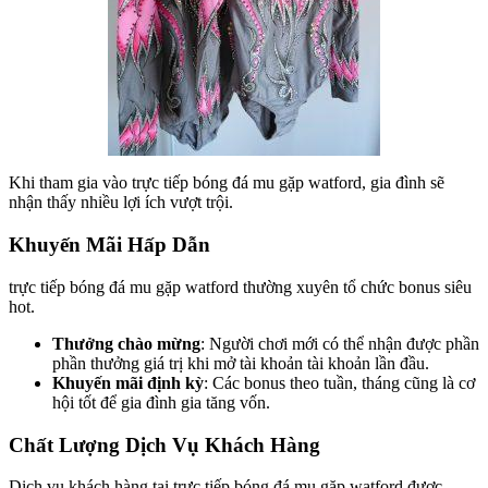
Khi tham gia vào trực tiếp bóng đá mu gặp watford, gia đình sẽ
nhận thấy nhiều lợi ích vượt trội.
Khuyến Mãi Hấp Dẫn
trực tiếp bóng đá mu gặp watford thường xuyên tổ chức bonus siêu
hot.
Thưởng chào mừng
: Người chơi mới có thể nhận được phần
phần thưởng giá trị khi mở tài khoản tài khoản lần đầu.
Khuyến mãi định kỳ
: Các bonus theo tuần, tháng cũng là cơ
hội tốt để gia đình gia tăng vốn.
Chất Lượng Dịch Vụ Khách Hàng
Dịch vụ khách hàng tại trực tiếp bóng đá mu gặp watford được