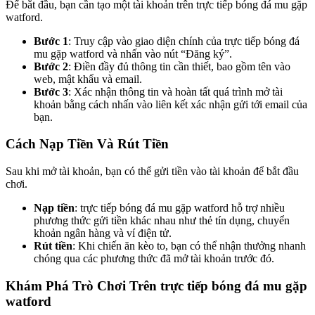
Để bắt đầu, bạn cần tạo một tài khoản trên trực tiếp bóng đá mu gặp
watford.
Bước 1
: Truy cập vào giao diện chính của trực tiếp bóng đá
mu gặp watford và nhấn vào nút “Đăng ký”.
Bước 2
: Điền đầy đủ thông tin cần thiết, bao gồm tên vào
web, mật khẩu và email.
Bước 3
: Xác nhận thông tin và hoàn tất quá trình mở tài
khoản bằng cách nhấn vào liên kết xác nhận gửi tới email của
bạn.
Cách Nạp Tiền Và Rút Tiền
Sau khi mở tài khoản, bạn có thể gửi tiền vào tài khoản để bắt đầu
chơi.
Nạp tiền
: trực tiếp bóng đá mu gặp watford hỗ trợ nhiều
phương thức gửi tiền khác nhau như thẻ tín dụng, chuyển
khoản ngân hàng và ví điện tử.
Rút tiền
: Khi chiến ăn kèo to, bạn có thể nhận thưởng nhanh
chóng qua các phương thức đã mở tài khoản trước đó.
Khám Phá Trò Chơi Trên trực tiếp bóng đá mu gặp
watford