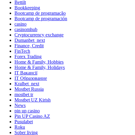
Bettilt
Bookkeeping
Bootcamp de programação
Bootcamp de programación
casino
casinomhub
Cryptocurrency exchange
Dumanbet_next
Finance, Credit
FinTech
Forex Trading
Home & Family, Hobbies
Home & Family, Holidays
IT Вакансії
IT Образование
Kralbet_next
Mostbet Russia
mostbet tr
Mostbet UZ Kirish
News
pin up casino
Pin UP Casino AZ
Pusulabet
Roku
Sober living