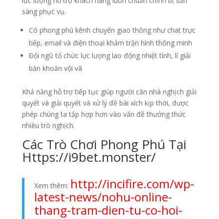
lực lượng hỗ trợ khách hàng luôn chuẩn chỉnh bị sẵn
sàng phục vụ.
Có phong phú kênh chuyển giao thông như chat trực
tiếp, email và điện thoại khảm trận hình thông minh
Đội ngũ tổ chức lực lượng lao động nhiệt tình, lí giải
băn khoăn vội vã
Khả năng hỗ trợ tiếp tục giúp người căn nhà nghịch giải
quyết và giải quyết và xử lý đề bài xích kịp thời, được
phép chúng ta tập hợp hơn vào vấn đề thưởng thức
nhiều trò nghịch.
Các Trò Chơi Phong Phú Tại
Https://i9bet.monster/
http://incifire.com/wp-
Xem thêm:
latest-news/nohu-online-
thang-tram-dien-tu-co-hoi-