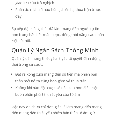
giao lưu của trò nghịch
Phân tích lịch sử hào hùng chiến hạ thua trận trước
đây
Sự xếp đặt siêng chút đã làm mang đến người tự tín
hơn trong hầu hết màn cược, đồng thời nâng cao nhân
kiệt số một.
Quản Lý Ngân Sách Thông Minh
Quản lý tiền nong thiết yếu là yếu tố quyết định động
thái trong cá cược.
Đặt ra xong xuôi mang đến số tiền mà phiên bản
thân mỗi nó ta cũng bao gồm vẻ thua trận
Không khi nào đặt cược số tiền cao hơn điều kiện
buôn phân phối tài thiết yếu của tổ ấm
việc này đã chưa chỉ đơn giản là làm mang đến mang
đến mang đến thiết yếu phiên bản thân tổ ấm giữ