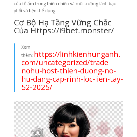
của tổ ấm trong thiên nhiên và môi trường lành bạo
phổi và tiện thể dụng.
Cơ Bộ Hạ Tầng Vững Chắc
Của Https://i9bet.monster/
Xem
https://linhkienhunganh.
thêm:
com/uncategorized/trade-
nohu-host-thien-duong-no-
hu-dang-cap-rinh-loc-lien-tay-
52-2025/