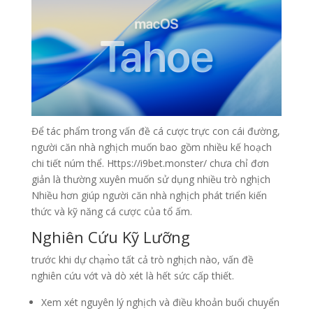
Để tác phẩm trong vấn đề cá cược trực con cái đường,
người căn nhà nghịch muốn bao gồm nhiều kế hoạch
chi tiết núm thể. Https://i9bet.monster/ chưa chỉ đơn
giản là thường xuyên muốn sử dụng nhiều trò nghịch
Nhiều hơn giúp người căn nhà nghịch phát triển kiến
thức và kỹ năng cá cược của tổ ấm.
Nghiên Cứu Kỹ Lưỡng
trước khi dự chạm̀o tất cả trò nghịch nào, vấn đề
nghiên cứu vớt và dò xét là hết sức cấp thiết.
Xem xét nguyên lý nghịch và điều khoản buổi chuyển