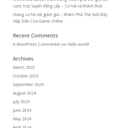
cược trực tuyến đẳng cấp – Cơ hội và thách thức
chung cư hà nội giảm giá – Khám Phá Thế Giới Đầy
Hấp Dẫn Của Game Online
Recent Comments
A WordPress Commenter
on
Hello world!
Archives
March 2025
October 2024
September 2024
August 2024
July 2024
June 2024
May 2024
April 2024