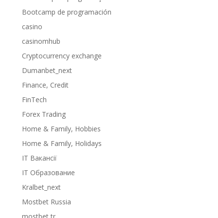
Bootcamp de programación
casino
casinomhub
Cryptocurrency exchange
Dumanbet_next
Finance, Credit
FinTech
Forex Trading
Home & Family, Hobbies
Home & Family, Holidays
IT Вакансії
IT Образование
Kralbet_next
Mostbet Russia
mostbet tr