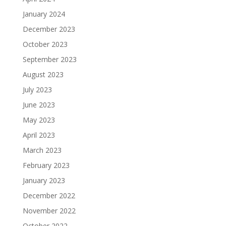
January 2024
December 2023
October 2023
September 2023
August 2023
July 2023
June 2023
May 2023
April 2023
March 2023
February 2023
January 2023
December 2022
November 2022
October 2022