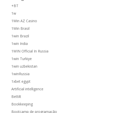
+BT
1w
1Win AZ Casino
1Win Brasil
1win Brazil
1win India
1WIN Official In Russia
1win Turkiye
1win uzbekistan
1winRussia
1xbet egypt
Artificial intelligence
Bettilt
Bookkeeping
Bootcamp de programação