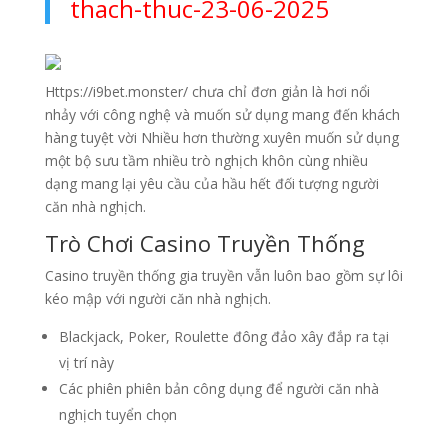
thach-thuc-23-06-2025
Https://i9bet.monster/ chưa chỉ đơn giản là hơi nổi
nhảy với công nghệ và muốn sử dụng mang đến khách
hàng tuyệt vời Nhiều hơn thường xuyên muốn sử dụng
một bộ sưu tầm nhiều trò nghịch khôn cùng nhiều
dạng mang lại yêu cầu của hầu hết đối tượng người
căn nhà nghịch.
Trò Chơi Casino Truyền Thống
Casino truyền thống gia truyền vẫn luôn bao gồm sự lôi
kéo mập với người căn nhà nghịch.
Blackjack, Poker, Roulette đông đảo xây đắp ra tại
vị trí này
Các phiên phiên bản công dụng để người căn nhà
nghịch tuyển chọn