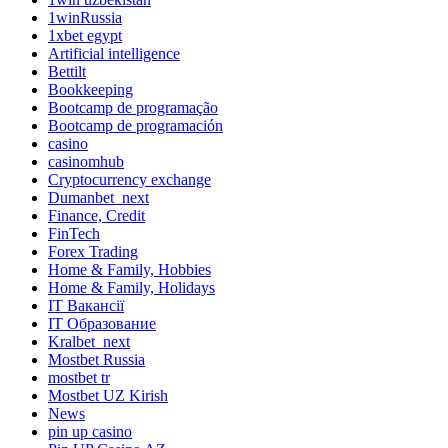
1winRussia
1xbet egypt
Artificial intelligence
Bettilt
Bookkeeping
Bootcamp de programação
Bootcamp de programación
casino
casinomhub
Cryptocurrency exchange
Dumanbet_next
Finance, Credit
FinTech
Forex Trading
Home & Family, Hobbies
Home & Family, Holidays
IT Вакансії
IT Образование
Kralbet_next
Mostbet Russia
mostbet tr
Mostbet UZ Kirish
News
pin up casino