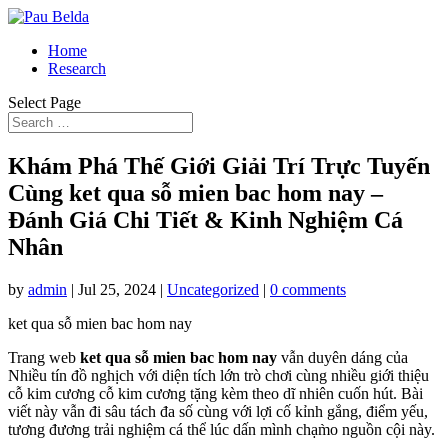
mosbet
pin up casino
pinup
parimatch
1 win
pin up casino game
mostbet casino
aviator
mosbet
aviator 1 win
1 win
pinup
4rabet bangladesh
pinap
1 win casino
mostbet az
4r bet
1 win
1win kz
мостбет кз
mosbet
mostbet
1win login
lucky jet
1win lucky jet
lackyjet
mostbet
1win aviator
1 win
lucky jet
lucky jet
mostbet kz
1win uz
1win online
1win cassino
lucky jet crash
mostbet
pin up
parimatch
pin up bet
1win slot
4rabet
pinup india
mostbet kz
mosbet casino
1 win
mostbet
mosbet
pinup
4x bet
pinup
Home
Research
Select Page
Khám Phá Thế Giới Giải Trí Trực Tuyến
Cùng ket qua sỗ mien bac hom nay –
Đánh Giá Chi Tiết & Kinh Nghiệm Cá
Nhân
by
admin
|
Jul 25, 2024
|
Uncategorized
|
0 comments
ket qua sỗ mien bac hom nay
Trang web
ket qua sỗ mien bac hom nay
vẫn duyên dáng của
Nhiều tín đồ nghịch với diện tích lớn trò chơi cùng nhiều giới thiệu
cỗ kim cương cỗ kim cương tặng kèm theo dĩ nhiên cuốn hút. Bài
viết này vẫn đi sâu tách đa số cùng với lợi cố kỉnh gắng, điểm yếu,
tương đương trải nghiệm cá thể lúc dấn mình chạm̀o nguồn cội này.