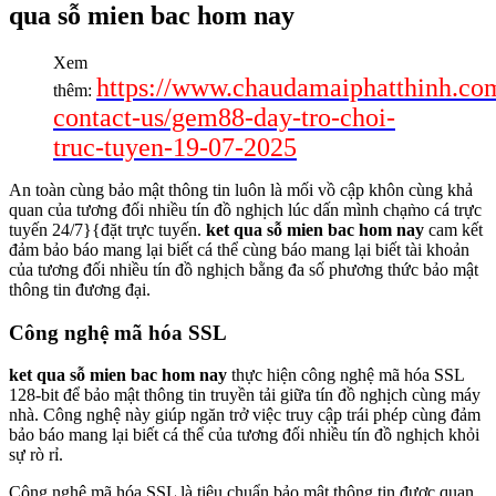
qua sỗ mien bac hom nay
Xem
https://www.chaudamaiphatthinh.co
thêm:
contact-us/gem88-day-tro-choi-
truc-tuyen-19-07-2025
An toàn cùng bảo mật thông tin luôn là mối vồ cập khôn cùng khả
quan của tương đối nhiều tín đồ nghịch lúc dấn mình chạm̀o cá trực
tuyến 24/7}{đặt trực tuyến.
ket qua sỗ mien bac hom nay
cam kết
đảm bảo báo mang lại biết cá thể cùng báo mang lại biết tài khoản
của tương đối nhiều tín đồ nghịch bằng đa số phương thức bảo mật
thông tin đương đại.
Công nghệ mã hóa SSL
ket qua sỗ mien bac hom nay
thực hiện công nghệ mã hóa SSL
128-bit để bảo mật thông tin truyền tải giữa tín đồ nghịch cùng máy
nhà. Công nghệ này giúp ngăn trở việc truy cập trái phép cùng đảm
bảo báo mang lại biết cá thể của tương đối nhiều tín đồ nghịch khỏi
sự rò rỉ.
Công nghệ mã hóa SSL là tiêu chuẩn bảo mật thông tin được quan