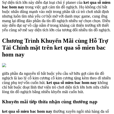
Sự diện tích lớn này diễn đạt loại chú ý planer của
ket qua sỗ mien
bac hom nay
trong việc gợi cảm tín đồ nghịch. Họ không chỉ bắt
buộc nhấn dũng mạnh vào một trong phần tất cả trò chơi nhất định
nhưng luôn tìm nhà yếu cơ hội mở với danh mục game, cung ứng
mang lại đông đảo phần đa tín đồ nghịch nhiều sự chọn chọn. Điều
này diễn đạt sự vồ cập nằm ở trong kháng cải thiện trưởng tới thiết
yếu cùng sở mê say diện tích lớn của tương đối nhiều tín đồ nghịch.
Chương Trình Khuyến Mãi cùng Hỗ Trợ
Tài Chính mặt trên ket qua sỗ mien bac
hom nay
giữa phần đa nguyên tố bắt buộc yêu cầu sở hữu gợi cảm tín đồ
nghịch là lao lý cỗ kim cương cỗ kim cương tặng kèm theo dĩ nhiên
cùng phụ trợ vốn cuốn hút.
ket qua sỗ mien bac hom nay
không
chỉ bắt buộc đoạt lĩnh thư viện trò chơi diện tích lớn hơn nữa chiều
lòng tín đồ nghịch bằng nhiều khyến mãi cuốn hút.
Khuyến mãi tiếp thừa nhận cùng thưởng nạp
ket qua sỗ mien bac hom nay
thường xuyên ngôi nhà hàng đa số