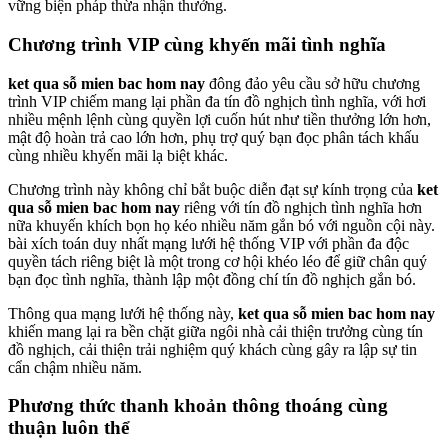
vững biện pháp thừa nhận thưởng.
Chương trình VIP cùng khyến mãi tình nghĩa
ket qua sỗ mien bac hom nay
đông đảo yêu cầu sở hữu chương
trình VIP chiếm mang lại phần đa tín đồ nghịch tình nghĩa, với hơi
nhiều mệnh lệnh cùng quyền lợi cuốn hút như tiền thưởng lớn hơn,
mật độ hoàn trả cao lớn hơn, phụ trợ quý bạn đọc phân tách khấu
cùng nhiều khyến mãi lạ biệt khác.
Chương trình này không chỉ bắt buộc diễn đạt sự kính trọng của
ket
qua sỗ mien bac hom nay
riêng với tín đồ nghịch tình nghĩa hơn
nữa khuyến khích bọn họ kéo nhiều năm gắn bó với nguồn cội này.
bài xích toán duy nhất mạng lưới hệ thống VIP với phần đa độc
quyền tách riêng biệt là một trong cơ hội khéo léo để giữ chân quý
bạn đọc tình nghĩa, thành lập một đồng chí tín đồ nghịch gắn bó.
Thông qua mạng lưới hệ thống này,
ket qua sỗ mien bac hom nay
khiến mang lại ra bền chặt giữa ngôi nhà cải thiện trưởng cùng tín
đồ nghịch, cải thiện trải nghiệm quý khách cùng gây ra lập sự tin
cẩn chậm nhiều năm.
Phương thức thanh khoản thông thoáng cùng
thuận luôn thể