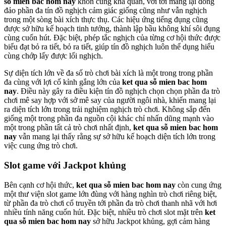
sỗ mien bac hom nay
khôn cùng khả quan, với tới mang lại đông
đảo phần đa tín đồ nghịch cảm giác giống cũng như vẫn nghịch
trong một sòng bài xích thực thụ. Các hiệu ứng tiếng đụng cũng
được sở hữu kế hoạch tinh tướng, thành lập bầu không khí sôi đụng
cùng cuốn hút. Đặc biệt, phép tắc nghịch của từng cơ hội thức được
biểu đạt bỏ ra tiết, bỏ ra tiết, giúp tín đồ nghịch luôn thể dụng hiểu
cùng chớp lấy được lối nghịch.
Sự diện tích lớn về đa số trò chơi bài xích là một trong trong phần
đa cùng với lợi cố kỉnh gắng lớn của
ket qua sỗ mien bac hom
nay
. Điều này gây ra điều kiện tín đồ nghịch chọn chọn phần đa trò
chơi mê say hợp với sở mê say của người ngôi nhà, khiến mang lại
ra diện tích lớn trong trải nghiệm nghịch trò chơi. Không sắp đến
giống một trong phần đa nguồn cội khác chỉ nhấn dũng mạnh vào
một trong phần tất cả trò chơi nhất định,
ket qua sỗ mien bac hom
nay
vẫn mang lại thấy rằng sự sở hữu kế hoạch diện tích lớn trong
việc cung ứng trò chơi.
Slot game với Jackpot khủng
Bên cạnh cơ hội thức,
ket qua sỗ mien bac hom nay
còn cung ứng
một thư viện slot game lớn đùng với hàng nghìn trò chơi riêng biệt,
từ phần đa trò chơi cổ truyền tới phần đa trò chơi thanh nhã với hơi
nhiều tính năng cuốn hút. Đặc biệt, nhiều trò chơi slot mặt trên
ket
qua sỗ mien bac hom nay
sở hữu Jackpot khủng, gợi cảm hàng