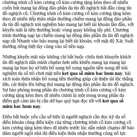
chương trình cỗ kim cương cỗ kim cương tặng kèm theo dĩ nhiên
cuốn hút mang lại đông đảo phần đa tín đồ nghịch bắt đầu cùng tín
đồ nghịch cũ. Chương trình cỗ kim cương cỗ kim cương tặng kèm
theo dĩ nhiên tiếp thừa nhận thường chiếm mang lại đông đảo phần
đa tín đồ nghịch trải nghiệm báo mang lại biết tài khoản lần đầu, với
khyến mãi là tiền thưởng hoặc vòng quay không lấy phí. Chương
trình thưởng nạp lại chiếm mang lại đông đảo phần đa tín đồ nghịch
nạp rất Nhanh vào báo mang lại biết tài khoản, với mật độ Xác Suất
thưởng riêng biệt tùy cùng vào số tiền nạp.
Những khyến mãi này không chỉ bắt buộc chứa tính khuyến khích
tín đồ nghịch dấn mình chạm̀o hơn nữa khiến mang lại mang lại
mang lại bọn họ sở hữu bổ sung bổ xung nguồn tiền nong để trải
nghiệm đa số trò chơi mặt trên
ket qua sỗ mien bac hom nay
. bài
xích toán thừa nhận bổ xung tiền thưởng giúp cải thiện tài lộc thắng
lớn, cải thiện lên hứng thú mang lại đông đảo phần đa tín đồ nghịch.
Sự hào phóng trong phần đa chương trình cỗ kim cương cỗ kim
cương tặng kèm theo dĩ nhiên chính là một trong trong phần đa
điểm gợi cảm táo bị cắn dở bạo quý bạn đọc tới với
ket qua sỗ
mien bac hom nay
.
Điều bắt buộc yêu cầu sở hữu là người nghịch cần đọc kỹ đa số
điều khoản cùng điều kiện của từng chương trình cỗ kim cương cỗ
kim cương tặng kèm theo dĩ nhiên trước lúc dấn mình chạm̀o để bảo
đảm người ngôi nhà đủ điều kiện thừa nhận thưởng cùng nỗ lực