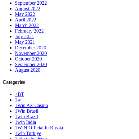
September 2022
August 2022
May 2022
April 2022
March 2022
February 2022
July 2021
May 2021
December 2020
November 2020
October 2020
September 2020
August 2020
Categories
+BT
1w
1Win AZ Casino
1Win Brasil
1win Brazil
1win India
1WIN Official In Russia
1win Turkiye
1win uzbekistan