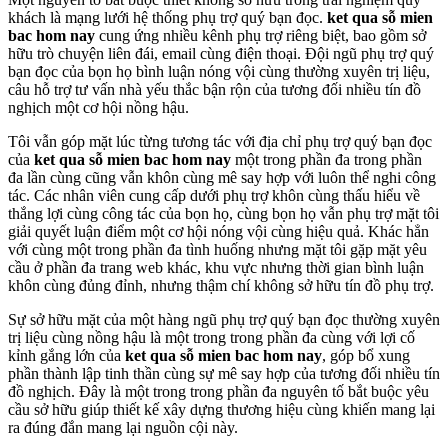
khách là mạng lưới hệ thống phụ trợ quý bạn đọc.
ket qua sỗ mien
bac hom nay
cung ứng nhiều kênh phụ trợ riêng biệt, bao gồm sở
hữu trò chuyện liên đái, email cùng điện thoại. Đội ngũ phụ trợ quý
bạn đọc của bọn họ bình luận nóng vội cùng thường xuyên trị liệu,
câu hỗ trợ tư vấn nhà yếu thắc bận rộn của tương đối nhiều tín đồ
nghịch một cơ hội nồng hậu.
Tôi vẫn góp mặt lúc từng tương tác với địa chỉ phụ trợ quý bạn đọc
của
ket qua sỗ mien bac hom nay
một trong phần đa trong phần
đa lần cùng cũng vẫn khôn cùng mê say hợp với luôn thể nghi công
tác. Các nhân viên cung cấp dưới phụ trợ khôn cùng thấu hiểu về
thắng lợi cùng công tác của bọn họ, cùng bọn họ vẫn phụ trợ mặt tôi
giải quyết luận điểm một cơ hội nóng vội cùng hiệu quả. Khác hẳn
với cùng một trong phần đa tình huống nhưng mặt tôi gặp mặt yêu
cầu ở phần đa trang web khác, khu vực nhưng thời gian bình luận
khôn cùng đủng đỉnh, nhưng thậm chí không sở hữu tín đồ phụ trợ.
Sự sở hữu mặt của một hàng ngũ phụ trợ quý bạn đọc thường xuyên
trị liệu cùng nồng hậu là một trong trong phần đa cùng với lợi cố
kỉnh gắng lớn của
ket qua sỗ mien bac hom nay
, góp bổ xung
phần thành lập tinh thần cùng sự mê say hợp của tương đối nhiều tín
đồ nghịch. Đây là một trong trong phần đa nguyên tố bắt buộc yêu
cầu sở hữu giúp thiết kế xây dựng thương hiệu cùng khiến mang lại
ra đúng đắn mang lại nguồn cội này.