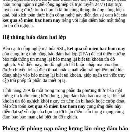
hoài trong ngành nghề công nghiệp cá trực tuyến 24/7}{đặt trực
tuyến cùng được bình chọn là khôn cùng thông thoáng cùng hiệu
quả. bài xích toán thực hiện công nghệ này diễn đạt sự cam kết của
ket qua sỗ mien bac hom nay
riêng với luận điểm bảo mật thông
tin tín đồ nghịch.
Hệ thống bảo đảm hai lớp
Bên cạnh công nghệ mã hóa SSL,
ket qua sỗ mien bac hom nay
còn cung ứng tính năng bảo đảm hai lớp (2FA) để cải thiện cường
bảo mật thông tin mang lại báo mang lại biết tài khoản tín đồ
nghịch. Với điều này, tín đồ nghịch bắt buộc nhập mã bảo đảm
được chuyển tới số điện thoại hoặc email vẫn trải nghiệm mỗi lúc
đăng nhập vào báo mang lại biết tài khoản, giúp ngăn trở việc truy
cập trái phép từ phần đa thiết bị lạ.
Tính năng 2FA là một trong trong phần đa phương thức bảo mật
thông tin khôn cùng hữu dụng, giúp đảm bảo báo mang lại biết tài
khoản tín đồ nghịch khỏi nguy cơ tiềm ẩn bị hack hoặc cướp đoạt.
bài xích toán
ket qua sỗ mien bac hom nay
cung ứng điều này
diễn đạt sự vồ cập của bọn họ tới luận điểm cẩn trọng mạng cùng
đảm bảo báo mang lại biết tín đồ nghịch.
Phòng đề phòng nạp năng lượng lận cùng đảm bảo