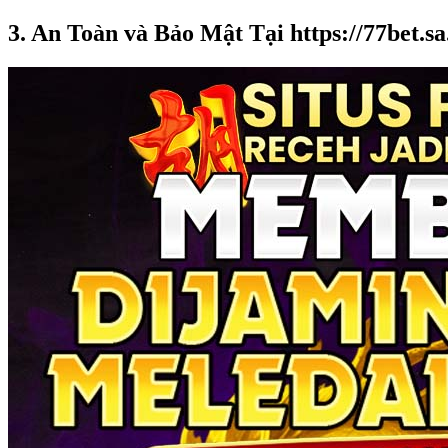
3. An Toàn và Bảo Mật Tại https://77bet.s