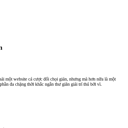
n
hải một website cá cược đối chọi giản, nhưng mà hơn nữa là một
n đa chặng thời khắc ngắn thư giãn giải trí thú bởi vì.