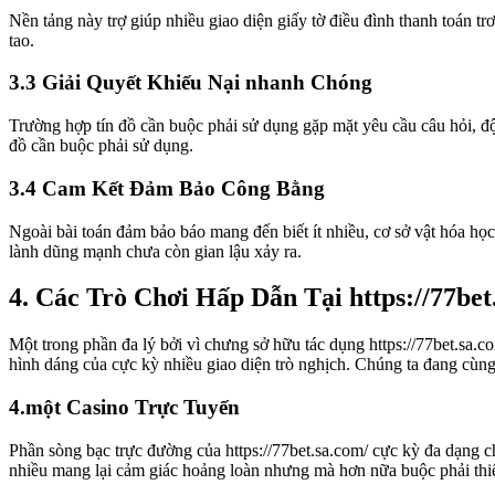
Nền tảng này trợ giúp nhiều giao diện giấy tờ điều đình thanh toán tr
tao.
3.3 Giải Quyết Khiếu Nại nhanh Chóng
Trường hợp tín đồ cần buộc phải sử dụng gặp mặt yêu cầu câu hỏi, độ
đồ cần buộc phải sử dụng.
3.4 Cam Kết Đảm Bảo Công Bằng
Ngoài bài toán đảm bảo báo mang đến biết ít nhiều, cơ sở vật hóa họ
lành dũng mạnh chưa còn gian lậu xảy ra.
4. Các Trò Chơi Hấp Dẫn Tại https://77bet
Một trong phần đa lý bởi vì chưng sở hữu tác dụng https://77bet.sa.c
hình dáng của cực kỳ nhiều giao diện trò nghịch. Chúng ta đang cùng đ
4.một Casino Trực Tuyến
Phần sòng bạc trực đường của https://77bet.sa.com/ cực kỳ đa dạng c
nhiều mang lại cảm giác hoảng loàn nhưng mà hơn nữa buộc phải thiết