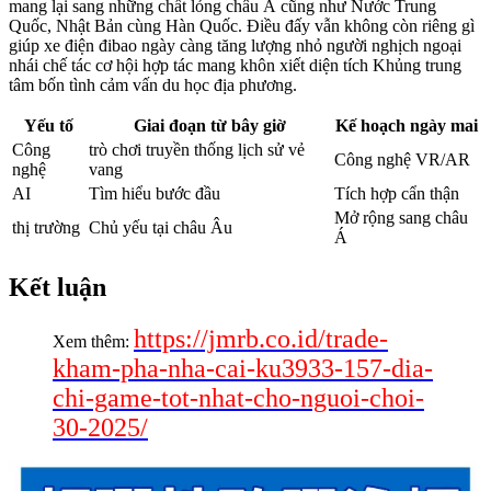
mang lại sang những chất lỏng châu Á cũng như Nước Trung
Quốc, Nhật Bản cùng Hàn Quốc. Điều đấy vẫn không còn riêng gì
giúp xe điện đibao ngày càng tăng lượng nhỏ người nghịch ngoại
nhái chế tác cơ hội hợp tác mang khôn xiết diện tích Khủng trung
tâm bốn tình cảm vấn du học địa phương.
Yếu tố
Giai đoạn từ bây giờ
Kế hoạch ngày mai
Công
trò chơi truyền thống lịch sử vẻ
Công nghệ VR/AR
nghệ
vang
AI
Tìm hiểu bước đầu
Tích hợp cẩn thận
Mở rộng sang châu
thị trường
Chủ yếu tại châu Âu
Á
Kết luận
https://jmrb.co.id/trade-
Xem thêm:
kham-pha-nha-cai-ku3933-157-dia-
chi-game-tot-nhat-cho-nguoi-choi-
30-2025/