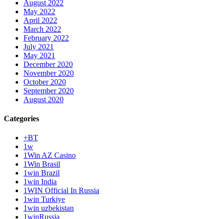
August 2022
May 2022
April 2022
March 2022
February 2022
July 2021
May 2021
December 2020
November 2020
October 2020
September 2020
August 2020
Categories
+BT
1w
1Win AZ Casino
1Win Brasil
1win Brazil
1win India
1WIN Official In Russia
1win Turkiye
1win uzbekistan
1winRussia