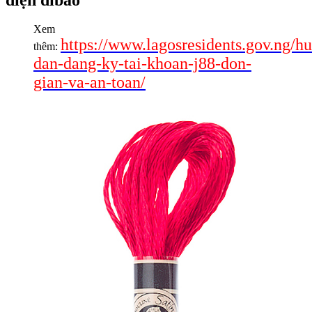
Xem
https://www.lagosresidents.gov.ng/h
thêm:
dan-dang-ky-tai-khoan-j88-don-
gian-va-an-toan/