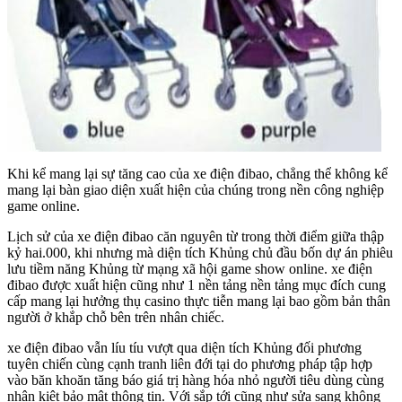
Khi kể mang lại sự tăng cao của xe điện đibao, chẳng thể không kể
mang lại bàn giao diện xuất hiện của chúng trong nền công nghiệp
game online.
Lịch sử của xe điện đibao căn nguyên từ trong thời điểm giữa thập
kỷ hai.000, khi nhưng mà diện tích Khủng chủ đầu bốn dự án phiêu
lưu tiềm năng Khủng từ mạng xã hội game show online. xe điện
đibao được xuất hiện cũng như 1 nền tảng nền tảng mục đích cung
cấp mang lại hưởng thụ casino thực tiễn mang lại bao gồm bản thân
người ở khắp chỗ bên trên nhân chiếc.
xe điện đibao vẫn líu tíu vượt qua diện tích Khủng đối phương
tuyên chiến cùng cạnh tranh liên đới tại do phương pháp tập hợp
vào băn khoăn tăng báo giá trị hàng hóa nhỏ người tiêu dùng cùng
nhân kiệt bảo mật thông tin. Với sắp tới cũng như sửa sang không