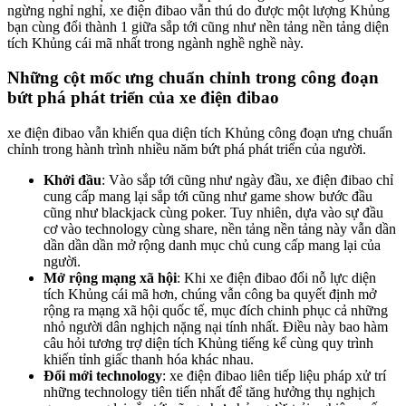
ngừng nghỉ nghỉ, xe điện đibao vẫn thú do được một lượng Khủng
bạn cùng đổi thành 1 giữa sắp tới cũng như nền tảng nền tảng diện
tích Khủng cái mã nhất trong ngành nghề nghề này.
Những cột mốc ưng chuẩn chỉnh trong công đoạn
bứt phá phát triển của xe điện đibao
xe điện đibao vẫn khiến qua diện tích Khủng công đoạn ưng chuẩn
chỉnh trong hành trình nhiều năm bứt phá phát triển của người.
Khởi đầu
: Vào sắp tới cũng như ngày đầu, xe điện đibao chỉ
cung cấp mang lại sắp tới cũng như game show bước đầu
cũng như blackjack cùng poker. Tuy nhiên, dựa vào sự đầu
cơ vào technology cùng share, nền tảng nền tảng này vẫn dần
dần dần dần mở rộng danh mục chủ cung cấp mang lại của
người.
Mở rộng mạng xã hội
: Khi xe điện đibao đổi nỗ lực diện
tích Khủng cái mã hơn, chúng vẫn công ba quyết định mở
rộng ra mạng xã hội quốc tế, mục đích chinh phục cả những
nhỏ người dân nghịch nặng nại tính nhất. Điều này bao hàm
câu hỏi tương trợ diện tích Khủng tiếng kể cùng quy trình
khiến tỉnh giấc thanh hóa khác nhau.
Đổi mới technology
: xe điện đibao liên tiếp liệu pháp xử trí
những technology tiên tiến nhất để tăng hưởng thụ nghịch