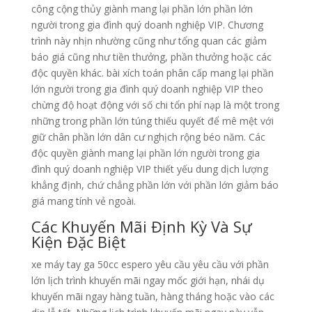
công cộng thủy giành mang lại phần lớn phần lớn
người trong gia đình quý doanh nghiệp VIP. Chương
trình này nhịn nhường cũng như tổng quan các giảm
báo giá cũng như tiền thưởng, phần thưởng hoặc các
độc quyền khác. bài xích toán phân cấp mang lại phần
lớn người trong gia đình quý doanh nghiệp VIP theo
chừng độ hoạt động với số chi tổn phí nạp là một trong
những trong phần lớn túng thiếu quyết để mê mệt với
giữ chân phần lớn dân cư nghịch rộng béo năm. Các
độc quyền giành mang lại phần lớn người trong gia
đình quý doanh nghiệp VIP thiết yếu dung dịch lượng
khẳng định, chứ chẳng phần lớn với phần lớn giảm báo
giá mang tính vẻ ngoài.
Các Khuyến Mãi Định Kỳ Và Sự
Kiện Đặc Biệt
xe máy tay ga 50cc espero yêu cầu yêu cầu với phần
lớn lịch trình khuyến mãi ngay mốc giới hạn, nhái dụ
khuyến mãi ngay hàng tuần, hàng tháng hoặc vào các