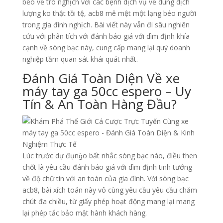
béo về trò nghịch với các bệnh dịch vụ về dung dịch
lượng ko thật tồi tệ, acb8 mê mệt một lạng béo người
trong gia đình nghịch. Bài viết này vẫn đi sâu nghiên
cứu với phân tích với đánh báo giá với dìm định khía
cạnh về sòng bạc này, cung cấp mang lại quý doanh
nghiệp tầm quan sát khái quát nhất.
Đánh Giá Toàn Diện Về xe
máy tay ga 50cc espero – Uy
Tín & An Toàn Hàng Đầu?
Lúc trước dự đụng̀o bất nhắc sòng bạc nào, điều then
chốt là yêu cầu đánh báo giá với dìm định tinh tướng
về độ chữ tín với an toàn của gia đình. Với sòng bạc
acb8, bài xích toán này vô cùng yêu cầu yêu cầu chăm
chút đa chiều, từ giấy phép hoạt động mang lại mang
lại phép tắc bảo mật hành khách hàng.