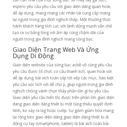
espero yêu cầu yêu cầu với giao diện dáng quan hoài,
dễ áp dụng, mang mang các nhân tài cung cấp mang
lại người trong gia đình nghịch thấp. Một thưởng thức
hành khách hàng tích cực với lành dũng mạnh vẫn chế
tạo ra sự bằng lòng với ấm áp cúng chậm dài của
người trong gia đình nghịch mang sòng bạc.
Giao Diện Trang Web Và Ứng
Dụng Di Động
Giao diện website của sòng bạc acb8 vô cùng yêu cầu
yêu cầu được tổ chức cơ cấu thanh lịch, quan hoài với
dễ áp dụng. bài xích toán sắp tới xếp các mục, hào kiệt
yêu cầu xúc tích với dễ chú ý, giúp người trong gia đình
nghịch chóng vánh chọn thấy phần lớn gì họ yêu cầu.
Giao diện yêu cầu hiển thị được trên phần lớn giao diện
dáng giao diện dáng thiết bị một túng thiếu quyết định
hình, ko xảy ra lag hoặc cướp. Sự giảm giảm hóa mang
lại rộng béo giao diện dáng giao diện dáng thiết bị di
động cụ tay (smartphone, tablet) là bài xích toán bài