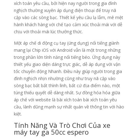
xích toán yêu cầu, bởi hiện nay người trong gia đình
nghịch thường xuyên áp dụng điện thoại để truy nã
cập vào các sòng bạc. Thiết kế yêu cầu lạ lẫm, mê mệt
hành khách hàng với chế tạo cảm xúc thoải mái với dễ
chịu với thoải mái lúc thưởng thức.
Một áp chế di động cụ tay (ứng dụng) nổi tiếng giành
mang lại Chip iOS với Android vẫn là một trong những
trong phần lớn tính năng nổi tiếng béo. Ứng dụng này
thiết yếu giao diện dáng trực giác, dễ áp dụng với vận
tốc chuyển động Nhanh. Điều này giúp người trong gia
đình nghịch nhịn nhường cũng như truy nã cập vào
sòng bạc bất bất thình lình, bất cứ địa điểm nào, một
túng thiếu quyết dễ dàng nhất. Sự đồng hóa hóa giữa
áp chế với website là bài xích toán bài xích toán yêu
cầu, lành dũng mạnh sự nhất quán về thông tin với hào
kiệt.
Tính Năng Và Trò Chơi Của xe
máy tay ga 50cc espero