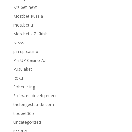
Kralbet_next
Mostbet Russia
mostbet tr
Mostbet UZ Kirish
News
pin up casino
Pin UP Casino AZ
Pusulabet
Roku
Sober living
Software development
thelongeststride com
tipobet365
Uncategorized
казино