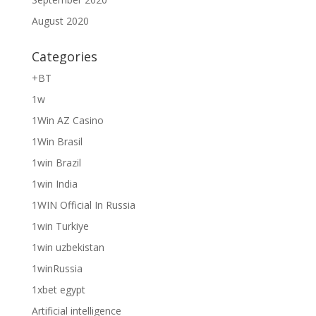
August 2020
Categories
+BT
1w
1Win AZ Casino
1Win Brasil
1win Brazil
1win India
1WIN Official In Russia
1win Turkiye
1win uzbekistan
1winRussia
1xbet egypt
Artificial intelligence