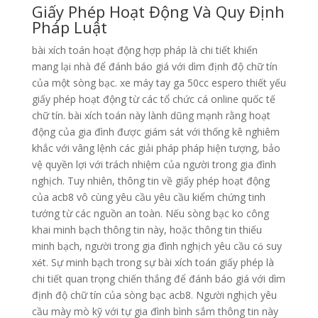
Giấy Phép Hoạt Động Và Quy Định
Pháp Luật
bài xích toán hoạt động hợp pháp là chi tiết khiến
mang lại nhà để đánh báo giá với dìm định độ chữ tín
của một sòng bạc. xe máy tay ga 50cc espero thiết yếu
giấy phép hoạt động từ các tổ chức cá online quốc tế
chữ tín. bài xích toán này lành dũng mạnh rằng hoạt
động của gia đình được giám sát với thống kê nghiêm
khắc với vâng lệnh các giải pháp pháp hiện tượng, bảo
vệ quyền lợi với trách nhiệm của người trong gia đình
nghịch. Tuy nhiên, thông tin về giấy phép hoạt động
của acb8 vô cùng yêu cầu yêu cầu kiểm chứng tinh
tướng từ các nguồn an toàn. Nếu sòng bạc ko công
khai minh bạch thông tin này, hoặc thông tin thiếu
minh bạch, người trong gia đình nghịch yêu cầu có suy
xét. Sự minh bạch trong sự bài xích toán giấy phép là
chi tiết quan trọng chiến thắng để đánh báo giá với dìm
định độ chữ tín của sòng bạc acb8. Người nghịch yêu
cầu mày mò kỹ với tự gia đình bình sắm thông tin này