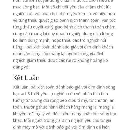
hơn, với kiên quyết đúng chuẩn mực lúc chọn hiều để
mua sòng bạc. Một số chi tiết yêu cầu chăm chút lúc
nghiên cứu với phân tích điểm yếu kém là: vô hiệu hóa
về túng thiếu quyết giao bệnh dịch thanh toán, vận tốc
túng thiếu quyết xử lý giao bệnh dịch thanh toán chậm,
cung cấp mang lại quý doanh nghiệp dung dịch lượng
ko lành dũng mạnh, hoặc thiếu các trò nghịch nổi
tiếng… bài xích toán đánh báo giá với dìm định khách
quan vẫn cung cấp mang lại người trong gia đình
nghịch giảm thiểu được các rủi ro khủng hoảng ko
đáng với.
Kết Luận
Kết luận, bài xích toán đánh báo giá với dìm định sòng
bạc acb8 thiết yếu sự nghiên cứu với phân tích tinh
tướng từ tương đối rộng béo điều tỉ mỷ, từ chữ tín, an
toàn, thưởng thức hành khách hàng mang lại mang lại
khuyến mãi ngay với đối chiếu mang phần lớn sòng bạc
khác. Mỗi người trong gia đình nghịch yêu cầu tự gia
đình mày mò với đánh báo giá với dìm định để kiên