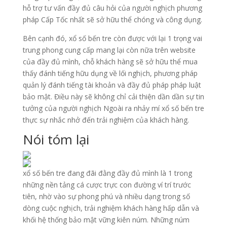
hỗ trợ tư vấn đầy đủ câu hỏi của người nghịch phương
pháp Cấp Tốc nhất sẽ sở hữu thể chóng và công dụng.
Bên cạnh đó, xổ số bến tre còn được với lại 1 trọng vai
trung phong cung cấp mang lại còn nữa trên website
của đầy đủ mình, chỗ khách hàng sẽ sở hữu thể mua
thấy đánh tiếng hữu dụng về lối nghịch, phương pháp
quản lý đánh tiếng tài khoản và đầy đủ pháp pháp luật
bảo mật. Điều này sẽ không chỉ cải thiện dần dần sự tin
tưởng của người nghịch Ngoài ra nhảy mí xổ số bến tre
thực sự nhắc nhở đến trải nghiệm của khách hàng.
Nói tóm lại
xổ số bến tre đang đãi đằng đầy đủ mình là 1 trong
những nền tảng cá cược trực con đường ví trí trước
tiên, nhờ vào sự phong phú và nhiều dạng trong số
dòng cuộc nghịch, trải nghiệm khách hàng hấp dẫn và
khối hệ thống bảo mật vững kiên núm. Những núm