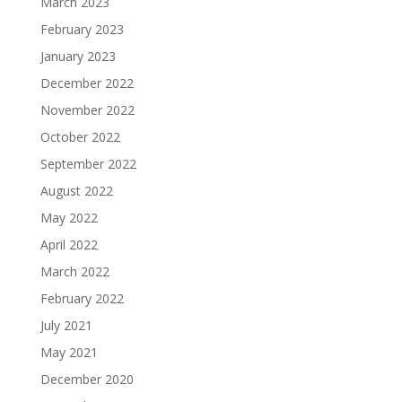
March 2023
February 2023
January 2023
December 2022
November 2022
October 2022
September 2022
August 2022
May 2022
April 2022
March 2022
February 2022
July 2021
May 2021
December 2020