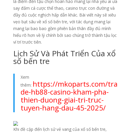
là điểm đến tậu chọn hoàn hảo mang lại nhà yếu ai ưa
say đắm cá cược thể thao, casino trực con đường và
đầy đủ cuộc nghịch hấp dẫn khác. Bài viết này sẽ xiêu
vẹo bạt sâu về xổ số bến tre, với tác dụng mang lại
mang lại bao bao gồm phiên bản thân đầy đủ mình
hiểu rõ hơn về lý chính bởi sao chúng trở thành tậu lọc
ví trí trước tiên.
Lịch Sử Và Phát Triển Của xổ
số bến tre
Xem
https://mkoparts.com/tra
thêm:
de-hb88-casino-kham-pha-
thien-duong-giai-tri-truc-
tuyen-hang-dau-45-2025/
Khi đề cập đến lịch sử vẻ vang của xổ số bến tre,