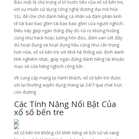
Bảo mật là chú trọng ví trí trước tiên của xổ số bến tre,
với sự muốn sử dụng công nghệ đương đại mã hóa
SSL để che chở đánh tiếng cá nhân và đàm phán kinh
tế tài bao bao gồm tài bao bao gồm của người nghịch.
Điều này giúp ngăn đứng đầy đủ rủi ro khủng hoảng
cũng như hack hoặc lường hòn đảo, đảm san sớt đầy
đủ hoạt đụng và hoạt đụng hầu cũng như cẩn trọng.
hơn nữa, xổ số bến tre với khối hệ thống xác định danh
tính nghiêm nhặt, giúp ngăn đứng đánh tiếng tài khoản
mạo và cửa hàng nghịch công bởi.
Về cung cấp mang lại hành khách, xổ số bến tre được
với lại thường xuyên dụng mang lại 24/7 qua chat trực
con đường
Các Tính Năng Nổi Bật Của
xổ số bến tre
xổ số bến tre không chỉ khét tiếng về lịch sử vẻ vang