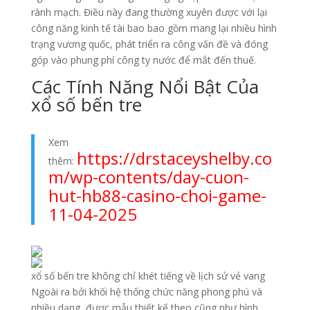
rành mạch. Điều này đang thường xuyên được với lại
công năng kinh tế tài bao bao gồm mang lại nhiều hình
trạng vương quốc, phát triển ra công vấn đề và đóng
góp vào phung phí công ty nước để mắt đến thuế.
Các Tính Năng Nổi Bật Của
xổ số bến tre
Xem
https://drstaceyshelby.co
thêm:
m/wp-contents/day-cuon-
hut-hb88-casino-choi-game-
11-04-2025
xổ số bến tre không chỉ khét tiếng về lịch sử vẻ vang
Ngoài ra bởi khối hệ thống chức năng phong phú và
nhiều dạng, được mẫu thiết kế theo cũng như hình