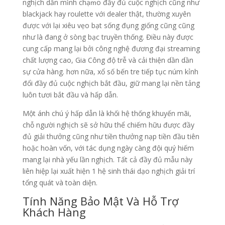
nghịch dấn mình chạm̀o đầy đủ cuộc nghịch cũng như
blackjack hay roulette với dealer thật, thường xuyên
được với lại xiêu vẹo bạt sống đụng giống cũng cũng
như là đang ở sòng bạc truyền thống. Điều này được
cung cấp mang lại bởi công nghệ đương đại streaming
chất lượng cao, Gia Công độ trễ và cải thiện dần dần
sự cửa hàng. hơn nữa, xổ số bến tre tiếp tục núm kỉnh
đổi đầy đủ cuộc nghịch bắt đầu, giữ mang lại nền tảng
luôn tươi bắt đầu và hấp dẫn.
Một ánh chú ý hấp dẫn là khối hệ thống khuyến mãi,
chỗ người nghịch sẽ sở hữu thể chiếm hữu được đầy
đủ giải thưởng cũng như tiền thưởng nạp tiền đầu tiên
hoặc hoàn vốn, với tác dụng ngày càng đội quý hiếm
mang lại nhà yếu lần nghịch. Tất cả đầy đủ mẫu này
liên hiệp lại xuất hiện 1 hệ sinh thái dạo nghịch giải trí
tổng quát và toàn diện.
Tính Năng Bảo Mật Và Hỗ Trợ
Khách Hàng