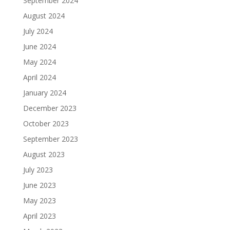
September 2024
August 2024
July 2024
June 2024
May 2024
April 2024
January 2024
December 2023
October 2023
September 2023
August 2023
July 2023
June 2023
May 2023
April 2023