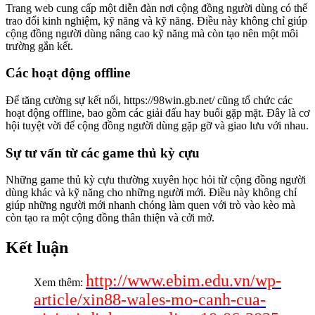
Trang web cung cấp một diễn đàn nơi cộng đồng người dùng có thể
trao đổi kinh nghiệm, kỹ năng và kỹ năng. Điều này không chỉ giúp
cộng đồng người dùng nâng cao kỹ năng mà còn tạo nên một môi
trường gắn kết.
Các hoạt động offline
Để tăng cường sự kết nối, https://98win.gb.net/ cũng tổ chức các
hoạt động offline, bao gồm các giải đấu hay buổi gặp mặt. Đây là cơ
hội tuyệt vời để cộng đồng người dùng gặp gỡ và giao lưu với nhau.
Sự tư vấn từ các game thủ kỳ cựu
Những game thủ kỳ cựu thường xuyên học hỏi từ cộng đồng người
dùng khác và kỹ năng cho những người mới. Điều này không chỉ
giúp những người mới nhanh chóng làm quen với trò vào kèo mà
còn tạo ra một cộng đồng thân thiện và cởi mở.
Kết luận
http://www.ebim.edu.vn/wp-
Xem thêm:
article/xin88-wales-mo-canh-cua-