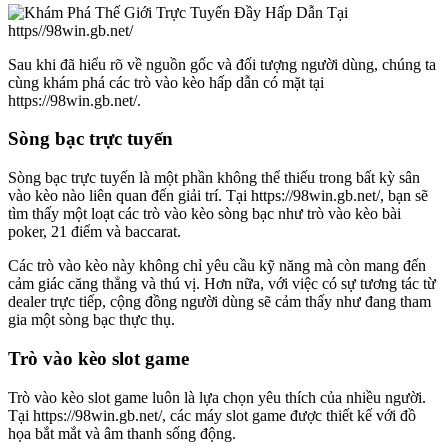
Sau khi đã hiểu rõ về nguồn gốc và đối tượng người dùng, chúng ta
cùng khám phá các trò vào kèo hấp dẫn có mặt tại
https://98win.gb.net/.
Sòng bạc trực tuyến
Sòng bạc trực tuyến là một phần không thể thiếu trong bất kỳ sân
vào kèo nào liên quan đến giải trí. Tại https://98win.gb.net/, bạn sẽ
tìm thấy một loạt các trò vào kèo sòng bạc như trò vào kèo bài
poker, 21 điểm và baccarat.
Các trò vào kèo này không chỉ yêu cầu kỹ năng mà còn mang đến
cảm giác căng thẳng và thú vị. Hơn nữa, với việc có sự tương tác từ
dealer trực tiếp, cộng đồng người dùng sẽ cảm thấy như đang tham
gia một sòng bạc thực thụ.
Trò vào kèo slot game
Trò vào kèo slot game luôn là lựa chọn yêu thích của nhiều người.
Tại https://98win.gb.net/, các máy slot game được thiết kế với đồ
họa bắt mắt và âm thanh sống động.