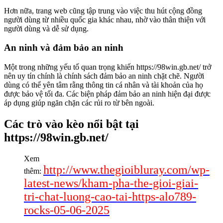
Hơn nữa, trang web cũng tập trung vào việc thu hút cộng đồng
người dùng từ nhiều quốc gia khác nhau, nhờ vào thân thiện với
người dùng và dễ sử dụng.
An ninh và đảm bảo an ninh
Một trong những yếu tố quan trọng khiến https://98win.gb.net/ trở
nên uy tín chính là chính sách đảm bảo an ninh chặt chẽ. Người
dùng có thể yên tâm rằng thông tin cá nhân và tài khoản của họ
được bảo vệ tối đa. Các biện pháp đảm bảo an ninh hiện đại được
áp dụng giúp ngăn chặn các rủi ro từ bên ngoài.
Các trò vào kèo nổi bật tại
https://98win.gb.net/
Xem
http://www.thegioibluray.com/wp-
thêm:
latest-news/kham-pha-the-gioi-giai-
tri-chat-luong-cao-tai-https-alo789-
rocks-05-06-2025