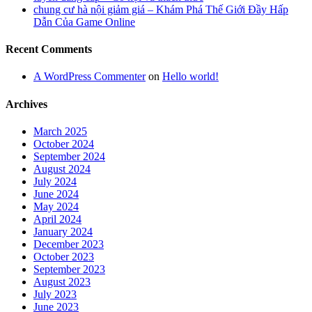
chung cư hà nội giảm giá – Khám Phá Thế Giới Đầy Hấp
Dẫn Của Game Online
Recent Comments
A WordPress Commenter
on
Hello world!
Archives
March 2025
October 2024
September 2024
August 2024
July 2024
June 2024
May 2024
April 2024
January 2024
December 2023
October 2023
September 2023
August 2023
July 2023
June 2023