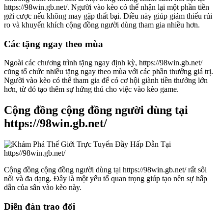
https://98win.gb.net/. Người vào kèo có thể nhận lại một phần tiền
gửi cược nếu không may gặp thất bại. Điều này giúp giảm thiểu rủi
ro và khuyến khích cộng đồng người dùng tham gia nhiều hơn.
Các tặng ngay theo mùa
Ngoài các chương trình tặng ngay định kỳ, https://98win.gb.net/
cũng tổ chức nhiều tặng ngay theo mùa với các phần thưởng giá trị.
Người vào kèo có thể tham gia để có cơ hội giành tiền thưởng lớn
hơn, từ đó tạo thêm sự hứng thú cho việc vào kèo game.
Cộng đồng cộng đồng người dùng tại
https://98win.gb.net/
Cộng đồng cộng đồng người dùng tại https://98win.gb.net/ rất sôi
nổi và đa dạng. Đây là một yếu tố quan trọng giúp tạo nên sự hấp
dẫn của sân vào kèo này.
Diễn đàn trao đổi