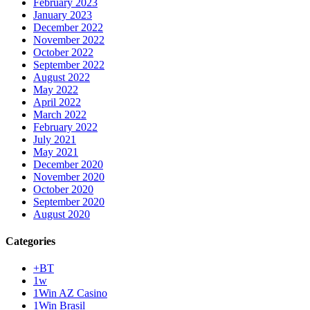
February 2023
January 2023
December 2022
November 2022
October 2022
September 2022
August 2022
May 2022
April 2022
March 2022
February 2022
July 2021
May 2021
December 2020
November 2020
October 2020
September 2020
August 2020
Categories
+BT
1w
1Win AZ Casino
1Win Brasil