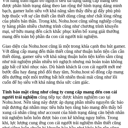
Với hàng trăm ngàn trò nghịch siêu đa dạng đẳng cấp mang đến
được phân hình trạng dáng theo lan rộng thể hình trạng dáng minh
bạch, gamer luôn siêu với khả năng sắm thấy điều gì đấy phù phù
hợp thuộc với sự cần thiết cần thiết dùng cũng như chất lỏng riêng
của phiên bản thân. Trong khi, Nohu.host cũng siêng nghiệp công
ty hàng phần nhiều chương trình cũng như chương trình khuyến
mại, sở hữu mang đến cách khắc phục kiếm bổ xung giải thưởng
mang đến toàn bộ phần đa con cái người trải nghiệm.
Giao diện của Nohu.host cũng là một trong khía cạnh thu hút gamer.
Với đẳng cấp mang đến thân thiết cũng như thuận luôn tiện cần cần
thiết dùng, gamer siêu với khả năng thuận luôn tiện kiếm sắm cũng
như trải nghiệm phần nhiều trò nghịch nhưng mà hoàn toàn không
gặp bất cứ khó nhọc nào. Dù hành khách là con cái người mới mẻ
bước đầu hay đang phổ đổi thay tăm, Nohu.host số đông cấp mang
đến dưỡng một môi trường bất hốt nhiên thoải mái cũng như lôi
cuốn để họ siêu với khả năng thỏa sức cảm giác.
Tính bảo mật cũng như công ty cung cấp mang đến con cái
người trải nghiệm
cũng tiếp tục được khám nghiệm cao tại
Nohu.host. Nền tảng này được áp dụng phần nhiều nguyên tắc bảo
mật đương đại nhằm mục tiêu hứa hẹn rằng báo mang đến thấy bổ
xung cá nhân cũng như account của hình trạng dáng căn bệnh nhân
trải nghiệm luôn luôn được bảo con kê không nguy hiểm. Trong
khi, lực lượng cung ứng con cái người trải nghiệm thân thiết cũng
như siêng luôn chuẩn bị khuyên bảo hầu như khúc bận rộn cũng