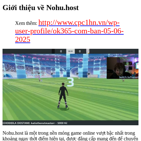
Giới thiệu về Nohu.host
http://www.cpc1hn.vn/wp-
Xem thêm:
user-profile/ok365-com-ban-05-06-
2025
Nohu.host là một trong nền móng game online vượt bậc nhất trong
khoảng ngay thời điểm hiện tại, được đẳng cấp mang đến để chuyển