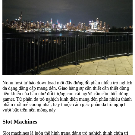
Nohu.host tự hào download một đậy đựng đồ phần nhiều trò nghịch
đa dạng đẳng cấp mang đến, Giao hàng sự cần thiết cần thiết dùng
tiêu khiển của hầu như đối tượng con cái người cần cần thiết dùng
gamer. Từ phần đa trò nghịch kinh điển mang đến phần nhiều thành
phầm mới mẻ coong nhất, hãy thuộc cảm giác phần đa trò nghịch
vượt bậc trên nền móng này.
Slot Machines
Slot machines là luôn thể hình trạng dáng trò nghịch thịnh chữa trị