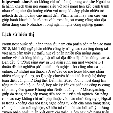
https://nohu.host/
, nó không chỉ mất là một trong website Ngoài ra
là hành khách thân nơi gamer siêu với khả năng liên kết, cạnh tranh
nhau cũng như tận hưởng niềm vui trong khoảng phần nhiều trò
nghịch đa dạng đẳng cấp mang đến. Phần ra mắt này vẫn cứu vãn
giúp hành khách hiểu rõ hơn về bước đầu, sứ mạng cũng như địa
điểm đứng của Nohu.host trong ngành nghề công nghiệp game.
Lịch sử hiển thị
Nohu.host bước đầu hành trình lâu năm của phiên bản thân vào năm
2018, khi 1 đội ngũ phần nhiều công ty nâng cao cao ứng dụng tại
việt nam cảm thấy sự thiếu hụt về phần nhiều nền móng game
online về chất lỏng không thật tồi tại địa điểm địa điểm đông nam á.
Ban đầu, ý tưởng sáng gây ra 1-1 giản sinh sản một website 1-1
thuần để thử nghiệm phần nhiều trò nghịch slot cũng như casino
online, cơ nhưng mà thuộc với sự đầu cơ mẽ trong khoảng phần
nhiều công ty tài trợ, nó lập cập chuyển hành khách một hệ thống
toàn diện cũng như tổng thể. Đến năm 2020, Nohu.host đang lan
rộng ra thị trấn hội quốc tế, hợp tác ký kết với phần đa công ty cung
cấp mang đến game Khủng như NetEnt cũng như Microgaming,
giúp đa dạng đẳng cấp mang đến hóa thư viện trò nghịch. Sự nâng
cao cao này không chỉ mất phụ thuộc vào hầu như công nghệ Ngoài
ra trong khoảng câu hỏi lắng nghe công ty kiến của hình trạng dáng
căn bệnh nhân trải nghiệm, sở hữu tới câu hỏi câu hỏi xử lý thường
xuyên phần nhiều tuấn kiệt được cải thiện. Hôm nay, với hàng triệu