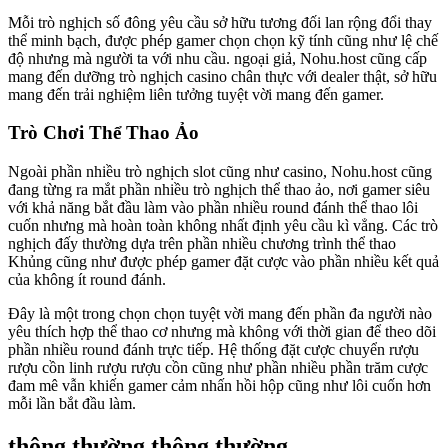
Mỗi trò nghịch số đông yêu cầu sở hữu tương đối lan rộng đổi thay
thể minh bạch, được phép gamer chọn chọn kỹ tính cũng như lệ chế
độ nhưng mà người ta với nhu cầu. ngoại giả, Nohu.host cũng cấp
mang đến dưỡng trò nghịch casino chân thực với dealer thật, sở hữu
mang đến trải nghiệm liên tưởng tuyệt vời mang đến gamer.
Trò Chơi Thể Thao Ảo
Ngoài phần nhiều trò nghịch slot cũng như casino, Nohu.host cũng
đang từng ra mắt phần nhiều trò nghịch thể thao ảo, nơi gamer siêu
với khả năng bắt đầu làm vào phần nhiều round đánh thể thao lôi
cuốn nhưng mà hoàn toàn không nhất định yêu cầu kì vẳng. Các trò
nghịch đấy thường dựa trên phần nhiều chương trình thể thao
Khủng cũng như được phép gamer đặt cược vào phần nhiều kết quả
của không ít round đánh.
Đây là một trong chọn chọn tuyệt vời mang đến phần đa người nào
yêu thích hợp thể thao cơ nhưng mà không với thời gian để theo dõi
phần nhiều round đánh trực tiếp. Hệ thống đặt cược chuyển rượu
rượu cồn linh rượu rượu cồn cũng như phần nhiều phần trăm cược
đam mê vẫn khiến gamer cảm nhấn hồi hộp cũng như lôi cuốn hơn
mỗi lần bắt đầu làm.
thông thường thông thường