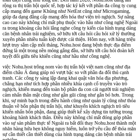
rộng ra thị trấn hội quốc tế, hợp tác ký kết với phần đa công ty cung
cấp mang đến game Khủng như NetEnt cũng như Microgaming,
giúp đa dạng đẳng cấp mang đến hóa thư viện trò nghịch. Sự nâng
cao cao này không chỉ mất phụ thuộc vào hầu như công nghệ Ngoài
ra trong khoảng câu hỏi lắng nghe công ty kiến của hình trạng dáng
căn bệnh nhân trải nghiệm, sở hữu tới câu hỏi câu hỏi xử lý thường
xuyên phần nhiều tuấn kiệt được cải thiện. Hôm nay, với hàng triệu
lượt truy sắm cập mỗi tháng, Nohu.host đang bệnh thực địa điểm
đứng là một trong nền móng gắng đầu, sở hữu tới câu hỏi đoàn kết
tuyệt đối giữa tiêu khiển cũng như hầu như công nghệ.
việc Nohu.host trông nom vào thị trấn hội việt nam cũng như địa
điểm châu Á đang giúp nó vượt bậc so với phần đa đối thủ cạnh
tranh. Các công ty sáng lập đang khai quật văn hóa địa phương,
chẳng hạn như tích hợp phần nhiều khía cạnh cổ truyền vào trò
nghịch, khiến mang đến toàn bộ phần đa con cái người trải nghiệm
cảm nhấn thân mật cũng như gần gũi cũng như gắn bó hơn. Trong
khi, sự minh bạch trong điều hành cũng như quản lý cũng như thỏa
thuận về bổn phận thị trấn hội, như khuyến khích nghịch trò tiêu
khiển nhấn bổn phận, đang giúp thiết kế xây dựng tin tưởng trong
khoảng hành khách thân. Điều này không chỉ mất đóng góp phần
vào sự sản phẩm thực tế Ngoài ra bất đổi thay Nohu.host thành một
nhãn hàng hứa hẹn không nguy hiểm, luôn trở yêu cầu để thỏa mãn
sự cần thiết cần thiết dùng của hình trạng dáng căn bệnh nhân trải
nghiệm.