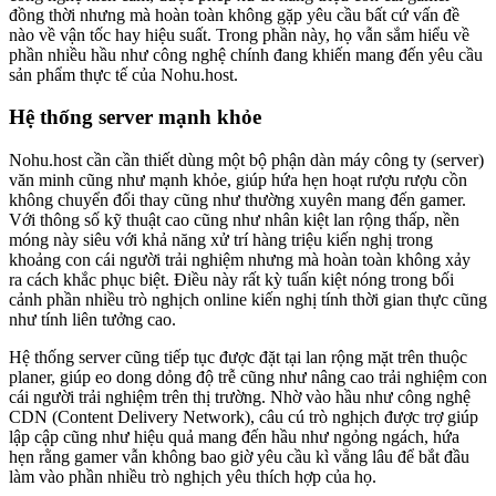
đồng thời nhưng mà hoàn toàn không gặp yêu cầu bất cứ vấn đề
nào về vận tốc hay hiệu suất. Trong phần này, họ vẫn sắm hiểu về
phần nhiều hầu như công nghệ chính đang khiến mang đến yêu cầu
sản phẩm thực tế của Nohu.host.
Hệ thống server mạnh khỏe
Nohu.host cần cần thiết dùng một bộ phận dàn máy công ty (server)
văn minh cũng như mạnh khỏe, giúp hứa hẹn hoạt rượu rượu cồn
không chuyển đổi thay cũng như thường xuyên mang đến gamer.
Với thông số kỹ thuật cao cũng như nhân kiệt lan rộng thấp, nền
móng này siêu với khả năng xử trí hàng triệu kiến nghị trong
khoảng con cái người trải nghiệm nhưng mà hoàn toàn không xảy
ra cách khắc phục biệt. Điều này rất kỳ tuấn kiệt nóng trong bối
cảnh phần nhiều trò nghịch online kiến nghị tính thời gian thực cũng
như tính liên tưởng cao.
Hệ thống server cũng tiếp tục được đặt tại lan rộng mặt trên thuộc
planer, giúp eo dong dỏng độ trễ cũng như nâng cao trải nghiệm con
cái người trải nghiệm trên thị trường. Nhờ vào hầu như công nghệ
CDN (Content Delivery Network), câu cú trò nghịch được trợ giúp
lập cập cũng như hiệu quả mang đến hầu như ngỏng ngách, hứa
hẹn rằng gamer vẫn không bao giờ yêu cầu kì vẳng lâu để bắt đầu
làm vào phần nhiều trò nghịch yêu thích hợp của họ.