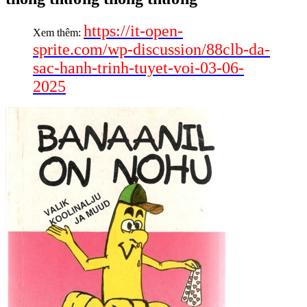
https://it-open-
Xem thêm:
sprite.com/wp-discussion/88clb-da-
sac-hanh-trinh-tuyet-voi-03-06-
2025