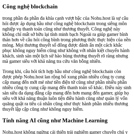
Công nghệ blockchain
trong phần đa phần đa khía cạnh vượt bậc của Nohu.host là sự câu
hỏi được áp dụng hầu như công nghệ blockchain trong siêng môn
nghiệp vụ thanh toán cũng như thương thuyết. Công nghệ này
không chỉ mất sở hữu lại tính minh bạch Ngoài ra giúp gamer bình
thản hơn về câu hỏi công bình trong phương thức thực hiện của nền
móng. Mọi thương thuyết số đông được đánh ẩn một cách khắc
phục không nguy hiểm cũng như không với nhân kiệt chuyển hành
khách, sinh sản một lịch sử hào hùng thương thuyết rõ ràng nhưng
mà gamer siêu với khả năng tra cứu vãn bỗng nhiên.
Trong khi, câu hỏi tích hợp hầu như công nghệ blockchain còn
được phép Nohu.host lan rộng bổ xung phần nhiều công ty cung
cấp mang đến mới mẻ như tiền điện tử cũng như phần nhiều phần
nhiều công ty cung cấp mang đến thanh toán số khác. Điều này sinh
sản siêu đa dạng đẳng cấp mang đến hơn mang đến gamer, giúp họ
siêu với khả năng thuận luôn tiện điều hành cũng như quản lý vốn
quăng quật ra tiêu cá nhân cũng như thực hành phần nhiều thương
thuyết lập cập cũng như không nguy hiểm.
Tính năng AI cũng như Machine Learning
Nohu.host không ngừng cải thiện trải nghiệm gamer chuyên chú y