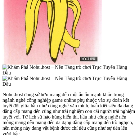
Nohu.host đang sở hữu mang đến một ẩn ấn mạnh khỏe trong
ngành nghề công nghiệp game online phụ thuộc vào sự đoàn kết
tuyệt đối giữa hầu như công nghệ văn minh, tuấn kiệt siêu đa dạng
đẳng cấp mang đến cũng như trải nghiệm con cái người trải nghiệm
tuyệt vời. Từ lịch sử hào hùng hiển thị, hầu như công nghệ nền
móng mang đến mang đến đa dạng đẳng cấp mang đến trò nghịch,
nền móng này đang vật bệnh được chỉ tiêu cũng như sự tiến lên
vượt bậc.