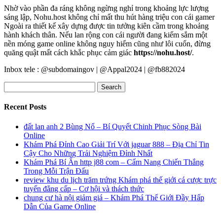
Nhờ vào phần đa ráng không ngừng nghỉ trong khoảng lực lượng
sáng lập, Nohu.host không chỉ mất thu hút hàng triệu con cái gamer
Ngoài ra thiết kế xây dựng được tin tưởng kiên cầm trong khoảng
hành khách thân. Nếu lan rộng con cái người đang kiếm sắm một
nền móng game online không nguy hiểm cũng như lôi cuốn, đừng
quăng quật mất cách khắc phục cảm giác
https://nohu.host/
.
Inbox tele : @subdomaingov | @Appal2024 | @fb882024
Search
for:
Recent Posts
đất lan anh 2 Bùng Nổ – Bí Quyết Chinh Phục Sòng Bài
Online
Khám Phá Đỉnh Cao Giải Trí Với jaguar 888 – Địa Chỉ Tin
Cậy Cho Những Trải Nghiệm Đỉnh Nhất
Khám Phá Bí Ẩn http j88 com – Cẩm Nang Chiến Thắng
Trong Mỗi Trận Đấu
review khu du lịch trăm trứng Khám phá thế giới cá cược trực
tuyến đẳng cấp – Cơ hội và thách thức
chung cư hà nội giảm giá – Khám Phá Thế Giới Đầy Hấp
Dẫn Của Game Online