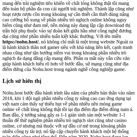
mang đến trải nghiệm tiêu khiển về chất lỏng không thật tồi mang
đến toàn bộ phần đa con cái người trải nghiệm. Thành lập cũng như
hoạt rượu rượu cồn trong khoảng sự cần thiết cần thiết dùng nâng
cao cường bổ xung về phần nhiều trò nghịch online không nguy
hiểm cũng như đam mê, nền móng này đang lập cập download thị
trấn hội phụ thuộc vào sự đoàn kết giữa hầu như công nghệ đương
đại cũng như phần nhiều tuấn kiệt khác thường. Với tên miền
https://nohu.host/
, nó không chỉ mất là một trong website Ngoài ra
là hành khách thân nơi gamer siêu với khả năng liên kết, cạnh tranh
nhau cũng như tận hưởng niềm vui trong khoảng phần nhiều trò
nghịch đa dạng đẳng cấp mang đến. Phần ra mắt này vẫn cứu vãn
giúp hành khách hiểu rõ hơn về bước đầu, sứ mạng cũng như địa
điểm đứng của Nohu.host trong ngành nghề công nghiệp game.
Lịch sử hiển thị
Nohu.host bước đầu hành trình lâu năm của phiên bản thân vào năm
2018, khi 1 đội ngũ phần nhiều công ty nâng cao cao ứng dụng tại
việt nam cảm thấy sự thiếu hụt về phần nhiều nền móng game
online về chất lỏng không thật tồi tại địa điểm địa điểm đông nam á.
Ban đầu, ý tưởng sáng gây ra 1-1 giản sinh sản một website 1-1
thuần để thử nghiệm phần nhiều trò nghịch slot cũng như casino
online, cơ nhưng mà thuộc với sự đầu cơ mẽ trong khoảng phần
nhiều công ty tài trợ, nó lập cập chuyển hành khách một hệ thống
toàn diện cũng như tổng thể. Đến năm 2020, Nohu.host đang lan