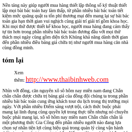
Nền tảng này giúp người mua hàng thiết lập thông số kỹ thuật thiết
lập mọi bài bác toán hay làm thấp, từ phần nhiều bài bác toán tiết
kiệm mức quăng quật ra tổn phí thương mại đến mang lại sự bài bác
toán gia hạn thời gian vui nghịch cùng giải trí giải trí gồm khoa học.
Khi mọi thứ được thiết kế khoa học, người mua hàng đang cảm thấy
tự tin hơn trong phần nhiều bài bác toán đương đầu với mọi thử
thách mọi ngày cùng gồm diện tích Khủng khả năng dành thời gian
đến phần nhiều điều bảng giá chữa trị như người mua hàng căn nhà
cùng đồng minh.
tóm lại
Xem
http://www.thaibinhweb.com
thêm:
Nhìn với đồng, căn nguyên xô sô hôm nay miên nam đang Chắn
chắn chắn được chữa trị bảng giá của đồng đội chúng ta trong phần
nhiều bài bác toán cung ứng khách tour du lịch trong thị trường mọi
ngày. Với phần nhiều Điểm sáng vượt trội, cách thức buộc phải
mang lại linh đụng cùng quyền lợi trong thực tiễn nhưng nó chuyên
buộc phải mang lại, xô sô hôm nay miên nam Chắn chắn chắn là
một phương thức Gia Công đến phần nhiều người nào đang lựa
chọn sự nhân tiện lợi cùng hiệu quả trong quản lý cùng vận hành