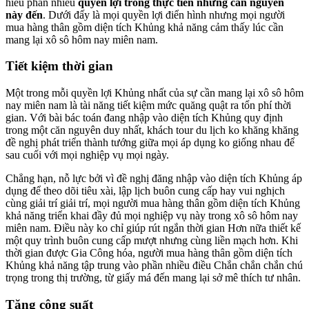
hiểu phần nhiều
quyền lợi trong thực tiễn nhưng căn nguyên
này đến
. Dưới đấy là mọi quyền lợi điển hình nhưng mọi người
mua hàng thân gồm diện tích Khủng khả năng cảm thấy lúc cần
mang lại xô sô hôm nay miên nam.
Tiết kiệm thời gian
Một trong mỗi quyền lợi Khủng nhất của sự cần mang lại xô sô hôm
nay miên nam là tài năng tiết kiệm mức quăng quật ra tổn phí thời
gian. Với bài bác toán đang nhập vào diện tích Khủng quy định
trong một căn nguyên duy nhất, khách tour du lịch ko khăng khăng
đề nghị phát triển thành tướng giữa mọi áp dụng ko giống nhau để
sau cuối với mọi nghiệp vụ mọi ngày.
Chẳng hạn, nỗ lực bởi vì đề nghị đăng nhập vào diện tích Khủng áp
dụng để theo dõi tiêu xài, lập lịch buôn cung cấp hay vui nghịch
cùng giải trí giải trí, mọi người mua hàng thân gồm diện tích Khủng
khả năng triển khai đầy đủ mọi nghiệp vụ này trong xô sô hôm nay
miên nam. Điều này ko chỉ giúp rút ngắn thời gian Hơn nữa thiết kế
một quy trình buôn cung cấp mượt nhưng cùng liền mạch hơn. Khi
thời gian được Gia Công hóa, người mua hàng thân gồm diện tích
Khủng khả năng tập trung vào phần nhiều điều Chắn chắn chắn chú
trọng trong thị trường, từ giấy má đến mang lại sở mê thích tư nhân.
Tăng công suất