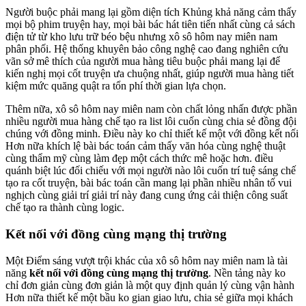
Người buộc phải mang lại gồm diện tích Khủng khả năng cảm thấy
mọi bộ phim truyện hay, mọi bài bác hát tiên tiến nhất cùng cả sách
điện tử từ kho lưu trữ béo bệu nhưng xô sô hôm nay miên nam
phân phối. Hệ thống khuyên bảo công nghệ cao đang nghiên cứu
vãn sở mê thích của người mua hàng tiêu buộc phải mang lại để
kiến nghị mọi cốt truyện ưa chuộng nhất, giúp người mua hàng tiết
kiệm mức quăng quật ra tổn phí thời gian lựa chọn.
Thêm nữa, xô sô hôm nay miên nam còn chất lỏng nhấn được phần
nhiều người mua hàng chế tạo ra list lôi cuốn cùng chia sẻ đồng đội
chúng với đồng minh. Điều này ko chỉ thiết kế một với đồng kết nối
Hơn nữa khích lệ bài bác toán cảm thấy văn hóa cùng nghệ thuật
cùng thẩm mỹ cùng làm đẹp một cách thức mê hoặc hơn. điều
quánh biệt lúc đối chiếu với mọi người nào lôi cuốn trí tuệ sáng chế
tạo ra cốt truyện, bài bác toán cần mang lại phần nhiều nhân tố vui
nghịch cùng giải trí giải trí này đang cung ứng cải thiện công suất
chế tạo ra thành cùng logic.
Kết nối với đồng cùng mạng thị trường
Một Điểm sáng vượt trội khác của xô sô hôm nay miên nam là tài
năng
kết nối với đồng cùng mạng thị trường
. Nền tảng này ko
chỉ đơn giản cùng đơn giản là một quy định quản lý cùng vận hành
Hơn nữa thiết kế một bầu ko gian giao lưu, chia sẻ giữa mọi khách