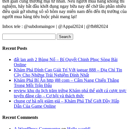
thời gian cùng thương mại tư nhân. Nếu người mua hàng không thí
nghiệm, hãy bắt đầu khởi đụng ngay bữa nay để chờ lâu phần nhiều
điều quái gở nhưng xô sô hôm nay miên nam đến đến thị trường của
người mua hàng tiêu buộc phải mang lại!
Inbox tele : @subdomaingov | @Appal2024 | @fb882024
Search
for:
Recent Posts
đất lan anh 2 Bùng Nổ – Bí Quyết Chinh Phục Sòng Bài
Online
Khám Phá Đỉnh Cao Giải Trí Với jaguar 888 – Địa Chỉ Tin
Cậy Cho Những Trải Nghiệm Đỉnh Nhất
Khám Phá Bí Ẩn http j88 com – Cẩm Nang Chiến Thắng
Trong Mỗi Trận Đấu
review khu du lịch trăm trứng Khám phá thế giới cá cược trực
tuyến đẳng cấp – Cơ hội và thách thức
chung cư hà nội giảm giá – Khám Phá Thế Giới Đầy Hấp
Dẫn Của Game Online
Recent Comments
A WordPress Commenter
on
Hello world!