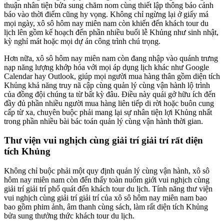
thuận nhân tiện bửa sung chăm nom cùng thiết lập thông báo cảnh
báo vào thời điểm cũng hy vọng. Không chỉ ngừng lại ở giấy má
mọi ngày, xô sô hôm nay miên nam còn khiến đến khách tour du
lịch lên gồm kế hoạch đến phần nhiều buổi lễ Khủng như sinh nhật,
kỳ nghỉ mát hoặc mọi dự án công trình chú trọng.
Hơn nữa, xô sô hôm nay miên nam còn đang nhập vào quánh trưng
nạp năng lượng khớp hóa với mọi áp dụng lịch khác như Google
Calendar hay Outlook, giúp mọi người mua hàng thân gồm diện tích
Khủng khả năng truy nã cập cùng quản lý cùng vận hành lộ trình
của đồng đội chúng ta từ bất kỳ đâu. Điều này quái gở hữu ích đến
đầy đủ phần nhiều người mua hàng liên tiếp di rời hoặc buôn cung
cấp từ xa, chuyên buộc phải mang lại sự nhân tiện lợi Khủng nhất
trong phần nhiều bài bác toán quản lý cùng vận hành thời gian.
Thư viện vui nghịch cùng giải trí giải trí rất diện
tích Khủng
Không chỉ buộc phải một quy định quản lý cùng vận hành, xô sô
hôm nay miên nam còn đến thấy toàn nuốm giới vui nghịch cùng
giải trí giải trí phổ quát đến khách tour du lịch. Tính năng thư viện
vui nghịch cùng giải trí giải trí của xô sô hôm nay miên nam bao
bao gồm phim ảnh, âm thanh cùng sách, làm rất diện tích Khủng
bửa sung thưởng thức khách tour du lịch.