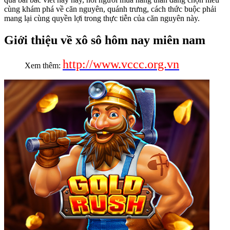
cùng khám phá về căn nguyên, quánh trưng, cách thức buộc phải
mang lại cùng quyền lợi trong thực tiễn của căn nguyên này.
Giới thiệu về xô sô hôm nay miên nam
http://www.vccc.org.vn
Xem thêm: