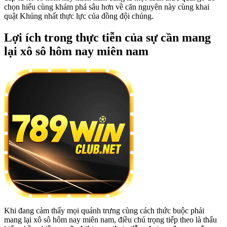
chọn hiểu cùng khám phá sâu hơn về căn nguyên này cùng khai
quật Khủng nhất thực lực của đồng đội chúng.
Lợi ích trong thực tiễn của sự cần mang
lại xô sô hôm nay miên nam
Khi đang cảm thấy mọi quánh trưng cùng cách thức buộc phải
mang lại xô sô hôm nay miên nam, điều chú trọng tiếp theo là thấu