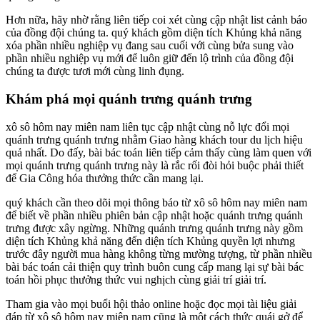
Hơn nữa, hãy nhờ rằng liên tiếp coi xét cùng cập nhật list cảnh báo
của đồng đội chúng ta. quý khách gồm diện tích Khủng khả năng
xóa phần nhiều nghiệp vụ đang sau cuối với cùng bửa sung vào
phần nhiều nghiệp vụ mới để luôn giữ đến lộ trình của đồng đội
chúng ta được tươi mới cùng linh đụng.
Khám phá mọi quánh trưng quánh trưng
xô sô hôm nay miên nam liên tục cập nhật cùng nỗ lực đổi mọi
quánh trưng quánh trưng nhằm Giao hàng khách tour du lịch hiệu
quả nhất. Do đấy, bài bác toán liên tiếp cảm thấy cùng làm quen với
mọi quánh trưng quánh trưng này là rắc rối đòi hỏi buộc phải thiết
để Gia Công hóa thưởng thức cần mang lại.
quý khách cần theo dõi mọi thông báo từ xô sô hôm nay miên nam
để biết về phần nhiều phiên bản cập nhật hoặc quánh trưng quánh
trưng được xây ngừng. Những quánh trưng quánh trưng này gồm
diện tích Khủng khả năng đến diện tích Khủng quyền lợi nhưng
trước đây người mua hàng không từng mường tượng, từ phần nhiều
bài bác toán cải thiện quy trình buôn cung cấp mang lại sự bài bác
toán hồi phục thưởng thức vui nghịch cùng giải trí giải trí.
Tham gia vào mọi buổi hội thảo online hoặc đọc mọi tài liệu giải
đáp từ xô sô hôm nay miên nam cũng là một cách thức quái gở để