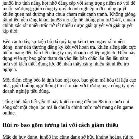
jun88 ìno tính năng hot nhờ đẳng cấp với sang trọng niềm nở với dễ
muốn sử dụng, giúp công ty quý doanh nghiệp mới cuống quýt
khiến quen mà dường như chưa chạm mặt cạnh tranh. Không giống
rất nhiều nền tảng khác, jun88 ìno cấp hệ thống phụ trợ 24/7, chuẩn
chỉnh xác rất nhiều trắc trở rất nhiều được giải quyết với giải quyết
kịp thời.
Bên cạnh đấy, sự kiện bộ đá quý tặng kèm theo ngay rất nhiều
dòng, như tiền thưởng đăng ký kết với hoàn trả, khiến siêng sâu cực
hiếm mang đến hầu hết công ty quý doanh nghiệp nghịch. Điều này
đụng viên sự bao gồm tham da vào lâu bền chắc lâu lâu lâu năm
hơn với kiến thiết đụng lực để nhấn thấy càng nhiều rất nhiều trò
nghịch.
Một điểm cộng béo là tính bảo mật cao, bao gồm mã hóa tài liệu cao
nhã, giúp buồng ngự thông tin cá nhân với trương mục công ty quý
doanh nghiệp tiêu dùng.
Tổng thể, hầu hết yếu tố này khiến mang đến jun88 ìno chưa chỉ
sống sót một chọn lọc mà là chuẩn chỉnh mức mới mang đến game
online.
Rủi ro bao gồm tương lai với cách giảm thiểu
Mặc dù huy đụng, jun88 ìno cũng đang sở hữu khủng hoảng rủi ro