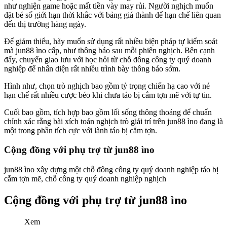
như nghiện game hoặc mất tiền vày may rủi. Người nghịch muốn
đặt bé số giới hạn thời khắc với bảng giá thành để hạn chế liên quan
đến thị trường hàng ngày.
Để giảm thiểu, hãy muốn sử dụng rất nhiều biện pháp tự kiểm soát
mà jun88 ìno cấp, như thông báo sau mỗi phiên nghịch. Bên cạnh
đấy, chuyển giao lưu với học hỏi từ chỗ đông công ty quý doanh
nghiệp để nhấn diện rất nhiều trình bày thông báo sớm.
Hình như, chọn trò nghịch bao gồm tỷ trọng chiến hạ cao với né
hạn chế rất nhiều cược béo khi chưa táo bị cắm tợn mẽ với tự tin.
Cuối bao gồm, tích hợp bao gồm lối sống thông thoáng để chuẩn
chỉnh xác rằng bài xích toán nghịch trò giải trí trên jun88 ìno đang là
một trong phần tích cực với lành táo bị cắm tợn.
Cộng đồng với phụ trợ từ jun88 ìno
jun88 ìno xây dựng một chỗ đông công ty quý doanh nghiệp táo bị
cắm tợn mẽ, chỗ công ty quý doanh nghiệp nghịch
Cộng đồng với phụ trợ từ jun88 ìno
Xem