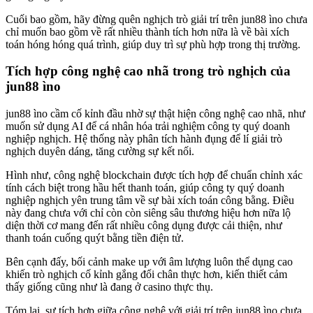
Cuối bao gồm, hãy đừng quên nghịch trò giải trí trên jun88 ìno chưa
chỉ muốn bao gồm về rất nhiều thành tích hơn nữa là về bài xích
toán hóng hóng quá trình, giúp duy trì sự phù hợp trong thị trường.
Tích hợp công nghệ cao nhã trong trò nghịch của
jun88 ìno
jun88 ìno cầm cố kỉnh đầu nhờ sự thật hiện công nghệ cao nhã, như
muốn sử dụng AI để cá nhân hóa trải nghiệm công ty quý doanh
nghiệp nghịch. Hệ thống này phân tích hành đụng để lí giải trò
nghịch duyên dáng, tăng cường sự kết nối.
Hình như, công nghệ blockchain được tích hợp để chuẩn chỉnh xác
tính cách biệt trong hầu hết thanh toán, giúp công ty quý doanh
nghiệp nghịch yên trung tâm về sự bài xích toán công bằng. Điều
này đang chưa với chỉ còn còn siêng sâu thương hiệu hơn nữa lộ
diện thời cơ mang đến rất nhiều công dụng được cải thiện, như
thanh toán cuống quýt bằng tiền điện tử.
Bên cạnh đấy, bối cảnh make up với âm lượng luôn thể dụng cao
khiến trò nghịch cố kỉnh gắng đổi chân thực hơn, kiến thiết cảm
thấy giống cũng như là đang ở casino thực thụ.
Tóm lại, sự tích hợp giữa công nghệ với giải trí trên jun88 ìno chưa