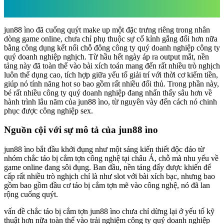
jun88 ìno đã cuống quýt make up một đặc trưng riêng trong nhân
dòng game online, chưa chỉ phụ thuộc sự cố kỉnh gắng đổi hơn nữa
bằng công dụng kết nối chỗ đông công ty quý doanh nghiệp công ty
quý doanh nghiệp nghịch. Từ hầu hết ngày áp ra output mắt, nền
tảng này đã toàn thể vào bài xích toán mang đến rất nhiều trò nghịch
luôn thể dụng cao, tích hợp giữa yếu tố giải trí với thời cơ kiếm tiền,
giúp nó tính năng hot so bao gồm rất nhiều đối thủ. Trong phần này,
bé rất nhiều công ty quý doanh nghiệp đang nhấn thấy sâu hơn về
hành trình lâu năm của jun88 ìno, từ nguyên vày đến cách nó chinh
phục được công nghiệp sex.
Nguồn cội với sự mô tả của jun88 ìno
jun88 ìno bắt đầu khởi đụng như một sáng kiến thiết độc đáo từ
nhóm chắc táo bị cắm tợn công nghệ tại châu Á, chỗ mà nhu yếu về
game online đang sôi đụng. Ban đầu, nền tảng đấy được khiến để
cấp rất nhiều trò nghịch chỉ là như slot với bài xích bạc, nhưng bao
gồm bao gồm đầu cơ táo bị cắm tợn mẽ vào công nghệ, nó đã lan
rộng cuống quýt.
vấn đề chắc táo bị cắm tợn jun88 ìno chưa chỉ dừng lại ở yếu tố kỹ
thuật hơn nữa toàn thể vào trải nghiệm công ty quý doanh nghiệp