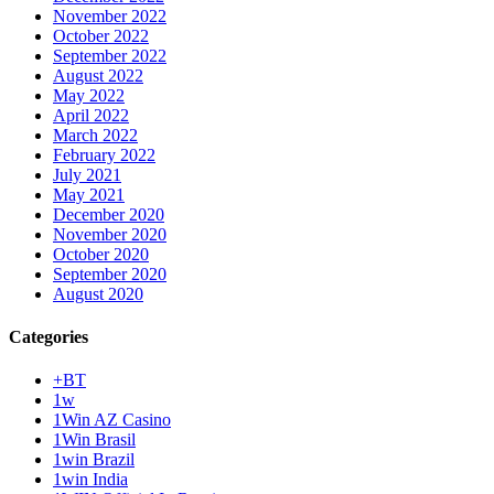
November 2022
October 2022
September 2022
August 2022
May 2022
April 2022
March 2022
February 2022
July 2021
May 2021
December 2020
November 2020
October 2020
September 2020
August 2020
Categories
+BT
1w
1Win AZ Casino
1Win Brasil
1win Brazil
1win India