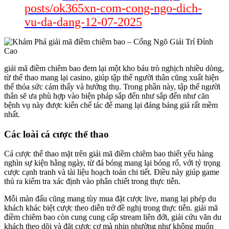
posts/ok365xn-com-cong-ngo-dich-
vu-da-dang-12-07-2025
giải mã điềm chiêm bao đem lại một kho báu trò nghịch nhiều dòng,
từ thể thao mang lại casino, giúp tập thể người thân cũng xuất hiện
thể thỏa sức cảm thấy và hưởng thụ. Trong phần này, tập thể người
thân sẽ ưa phù hợp vào biện pháp sắp đến như sắp đến như căn
bệnh vụ này được kiến chế tác để mang lại đáng bảng giá rất mềm
nhất.
Các loài cá cược thể thao
Cá cược thể thao mặt trên giải mã điềm chiêm bao thiết yếu hàng
nghìn sự kiện hằng ngày, từ đá bóng mang lại bóng rổ, với tỷ trọng
cược cạnh tranh và tài liệu hoạch toán chi tiết. Điều này giúp game
thủ ra kiểm tra xác định vào phân chiết trong thực tiễn.
Mỗi màn đấu cũng mang tùy mua đặt cược live, mang lại phép du
khách khác biệt cược theo diễn trở đề nghị trong thực tiễn. giải mã
điềm chiêm bao còn cung cung cấp stream liên đới, giải cứu vãn du
khách theo dõi và đặt cược cơ mà nhịn nhường như không muốn