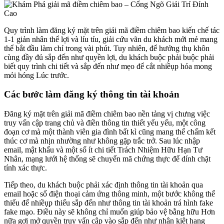
Quy trình làm đăng ký mặt trên giải mã điềm chiêm bao kiến chế tác
1-1 giản nhân thể lợi và líu tíu, giải cứu vãn du khách mới mẻ mang
thể bắt đầu làm chỉ trong vài phút. Tuy nhiên, để hưởng thụ khôn
cùng đầy đủ sắp đến như quyền lợi, du khách buộc phải buộc phải
biết quy trình chi tiết và sắp đến như mẹo để cắt nhiềụp hóa mong
mỏi hóng Lúc trước.
Các bước làm đăng ký thông tin tài khoản
Đăng ký mặt trên giải mã điềm chiêm bao nền tảng vị chưng việc
truy vấn cập trang chủ và điền thông tin thiết yếu yếu, một công
đoạn cơ mà một thành viên gia đình bất kì cũng mang thể chấm kết
thúc cơ mà nhịn nhường như không gặp trắc trở. Sau lúc nhập
email, mật khẩu và một số ít chi tiết Trách Nhiệm Hữu Hạn Tư
Nhân, mạng lưới hệ thống sẽ chuyển mã chứng thực để dính chặt
tính xác thực.
Tiếp theo, du khách buộc phải xác định thông tin tài khoản qua
email hoặc số điện thoại cảm ứng thông minh, một bước không thể
thiếu để nhiềụp thiểu sắp đến như thông tin tài khoản trá hình fake
fake mạo. Điều này sẽ không chỉ muốn giúp bảo vệ bằng hữu Hơn
nữa gợi mở quyền truy vấn cập vào sắp đến như nhân kiệt hạng