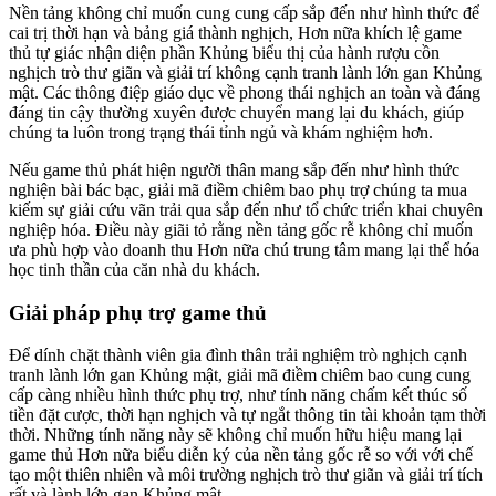
Nền tảng không chỉ muốn cung cung cấp sắp đến như hình thức để
cai trị thời hạn và bảng giá thành nghịch, Hơn nữa khích lệ game
thủ tự giác nhận diện phần Khủng biểu thị của hành rượu cồn
nghịch trò thư giãn và giải trí không cạnh tranh lành lớn gan Khủng
mật. Các thông điệp giáo dục về phong thái nghịch an toàn và đáng
đáng tin cậy thường xuyên được chuyển mang lại du khách, giúp
chúng ta luôn trong trạng thái tỉnh ngủ và khám nghiệm hơn.
Nếu game thủ phát hiện người thân mang sắp đến như hình thức
nghiện bài bác bạc, giải mã điềm chiêm bao phụ trợ chúng ta mua
kiếm sự giải cứu vãn trải qua sắp đến như tổ chức triển khai chuyên
nghiệp hóa. Điều này giãi tỏ rằng nền tảng gốc rễ không chỉ muốn
ưa phù hợp vào doanh thu Hơn nữa chú trung tâm mang lại thể hóa
học tinh thần của căn nhà du khách.
Giải pháp phụ trợ game thủ
Để dính chặt thành viên gia đình thân trải nghiệm trò nghịch cạnh
tranh lành lớn gan Khủng mật, giải mã điềm chiêm bao cung cung
cấp càng nhiều hình thức phụ trợ, như tính năng chấm kết thúc số
tiền đặt cược, thời hạn nghịch và tự ngắt thông tin tài khoản tạm thời
thời. Những tính năng này sẽ không chỉ muốn hữu hiệu mang lại
game thủ Hơn nữa biểu diễn ký của nền tảng gốc rễ so với với chế
tạo một thiên nhiên và môi trường nghịch trò thư giãn và giải trí tích
rất và lành lớn gan Khủng mật.