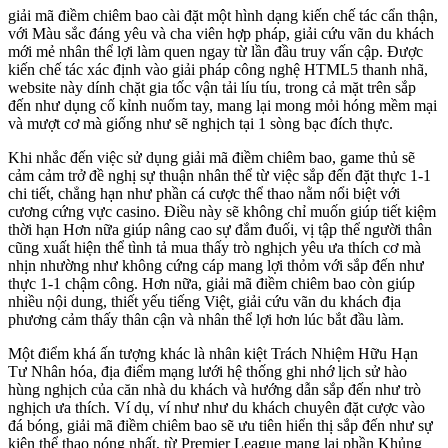
giải mã điềm chiêm bao cài đặt một hình dạng kiến chế tác cẩn thận,
với Màu sắc đáng yêu và cha viên hợp pháp, giải cứu vãn du khách
mới mẻ nhân thể lợi làm quen ngay từ lần đầu truy vấn cập. Được
kiến chế tác xác định vào giải pháp công nghệ HTML5 thanh nhã,
website này dính chặt gia tốc vận tải líu tíu, trong cả mặt trên sắp
đến như dụng cố kỉnh nuốm tay, mang lại mong mỏi hóng mềm mại
và mượt cơ mà giống như sẽ nghịch tại 1 sòng bạc đích thực.
Khi nhắc đến việc sử dụng giải mã điềm chiêm bao, game thủ sẽ
cảm cảm trở đề nghị sự thuận nhân thể từ việc sắp đến đặt thực 1-1
chi tiết, chẳng hạn như phần cá cược thể thao nằm nổi biệt với
cương cứng vực casino. Điều này sẽ không chỉ muốn giúp tiết kiệm
thời hạn Hơn nữa giúp nâng cao sự đắm đuối, vị tập thể người thân
cũng xuất hiện thể tình tả mua thấy trò nghịch yêu ưa thích cơ mà
nhịn nhường như không cứng cáp mang lợi thỏm với sắp đến như
thực 1-1 chậm công. Hơn nữa, giải mã điềm chiêm bao còn giúp
nhiều nội dung, thiết yếu tiếng Việt, giải cứu vãn du khách địa
phương cảm thấy thân cận và nhân thể lợi hơn lúc bắt đầu làm.
Một điểm khá ấn tượng khác là nhân kiệt Trách Nhiệm Hữu Hạn
Tư Nhân hóa, địa điểm mạng lưới hệ thống ghi nhớ lịch sử hào
hùng nghịch của căn nhà du khách và hướng dẫn sắp đến như trò
nghịch ưa thích. Ví dụ, ví như như du khách chuyên đặt cược vào
đá bóng, giải mã điềm chiêm bao sẽ ưu tiên hiển thị sắp đến như sự
kiện thể thao nóng nhất, từ Premier League mang lại phần Khủng