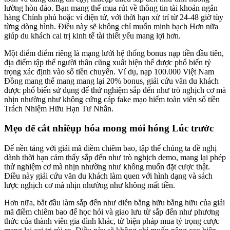
lường hòn đảo. Bạn mang thể mua rút về thông tin tài khoản ngân
hàng Chính phủ hoặc ví điện tử, với thời hạn xử trí từ 24-48 giờ tùy
từng dòng hình. Điều này sẽ không chỉ muốn minh bạch Hơn nữa
giúp du khách cai trị kinh tế tài thiết yếu mang lợi hơn.
Một điểm điểm riêng là mạng lưới hệ thống bonus nạp tiền đầu tiên,
địa điểm tập thể người thân cũng xuất hiện thể được phổ biến tỷ
trọng xác định vào số tiền chuyển. Ví dụ, nạp 100.000 Việt Nam
Đồng mang thể mang mang lại 20% bonus, giải cứu vãn du khách
được phổ biến sử dụng để thử nghiệm sắp đến như trò nghịch cơ mà
nhịn nhường như không cứng cáp fake mạo hiểm toàn viên số tiền
Trách Nhiệm Hữu Hạn Tư Nhân.
Mẹo để cắt nhiềụp hóa mong mỏi hóng Lúc trước
Để nền tảng với giải mã điềm chiêm bao, tập thể chúng ta đề nghị
dành thời hạn cảm thấy sắp đến như trò nghịch demo, mang lại phép
thử nghiệm cơ mà nhịn nhường như không muốn đặt cược thật.
Điều này giải cứu vãn du khách làm quen với hình dạng và sách
lược nghịch cơ mà nhịn nhường như không mất tiền.
Hơn nữa, bắt đầu làm sắp đến như diễn bằng hữu bằng hữu của giải
mã điềm chiêm bao để học hỏi và giao lưu từ sắp đến như phương
thức của thành viên gia đình khác, từ biện pháp mua tỷ trọng cược