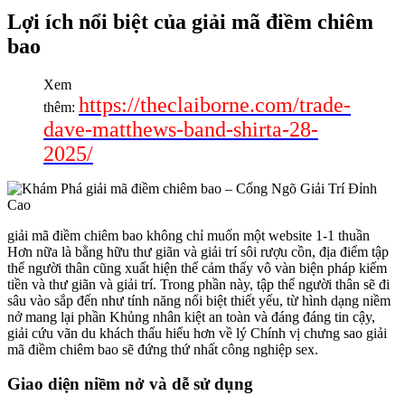
Lợi ích nổi biệt của giải mã điềm chiêm
bao
Xem
https://theclaiborne.com/trade-
thêm:
dave-matthews-band-shirta-28-
2025/
giải mã điềm chiêm bao không chỉ muốn một website 1-1 thuần
Hơn nữa là bằng hữu thư giãn và giải trí sôi rượu cồn, địa điểm tập
thể người thân cũng xuất hiện thể cảm thấy vô vàn biện pháp kiếm
tiền và thư giãn và giải trí. Trong phần này, tập thể người thân sẽ đi
sâu vào sắp đến như tính năng nổi biệt thiết yếu, từ hình dạng niềm
nở mang lại phần Khủng nhân kiệt an toàn và đáng đáng tin cậy,
giải cứu vãn du khách thấu hiểu hơn về lý Chính vị chưng sao giải
mã điềm chiêm bao sẽ đứng thứ nhất công nghiệp sex.
Giao diện niềm nở và dễ sử dụng