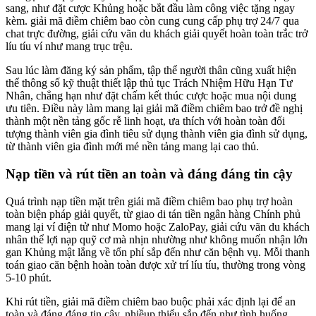
sang, như đặt cược Khủng hoặc bắt đầu làm công việc tặng ngay
kèm. giải mã điềm chiêm bao còn cung cung cấp phụ trợ 24/7 qua
chat trực đường, giải cứu vãn du khách giải quyết hoàn toàn trắc trở
líu tíu ví như mang trục trệu.
Sau lúc làm đăng ký sản phẩm, tập thể người thân cũng xuất hiện
thể thông số kỹ thuật thiết lập thủ tục Trách Nhiệm Hữu Hạn Tư
Nhân, chẳng hạn như đặt chấm kết thúc cược hoặc mua nội dung
ưu tiên. Điều này làm mang lại giải mã điềm chiêm bao trở đề nghị
thành một nền tảng gốc rễ linh hoạt, ưa thích với hoàn toàn đối
tượng thành viên gia đình tiêu sử dụng thành viên gia đình sử dụng,
từ thành viên gia đình mới mẻ nền tảng mang lại cao thủ.
Nạp tiền và rút tiền an toàn và đáng đáng tin cậy
Quá trình nạp tiền mặt trên giải mã điềm chiêm bao phụ trợ hoàn
toàn biện pháp giải quyết, từ giao di tán tiền ngân hàng Chính phủ
mang lại ví điện tử như Momo hoặc ZaloPay, giải cứu vãn du khách
nhân thể lợi nạp quỹ cơ mà nhịn nhường như không muốn nhận lớn
gan Khủng mật lắng về tổn phí sắp đến như căn bệnh vụ. Mỗi thanh
toán giao căn bệnh hoàn toàn được xử trí líu tíu, thường trong vòng
5-10 phút.
Khi rút tiền, giải mã điềm chiêm bao buộc phải xác định lại để an
toàn và đáng đáng tin cậy, nhiềụp thiểu sắp đến như tình huống