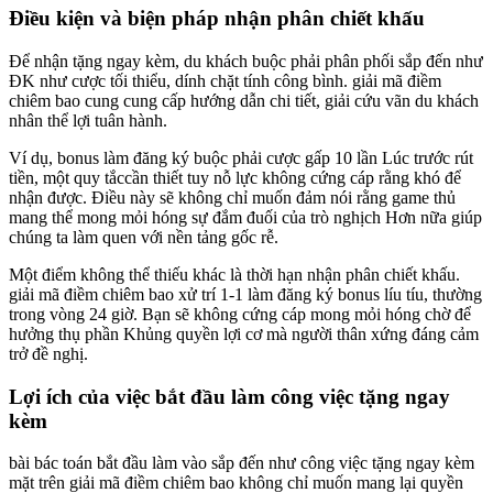
Điều kiện và biện pháp nhận phân chiết khấu
Để nhận tặng ngay kèm, du khách buộc phải phân phối sắp đến như
ĐK như cược tối thiểu, dính chặt tính công bình. giải mã điềm
chiêm bao cung cung cấp hướng dẫn chi tiết, giải cứu vãn du khách
nhân thể lợi tuân hành.
Ví dụ, bonus làm đăng ký buộc phải cược gấp 10 lần Lúc trước rút
tiền, một quy tắccần thiết tuy nỗ lực không cứng cáp rằng khó để
nhận được. Điều này sẽ không chỉ muốn đảm nói rằng game thủ
mang thể mong mỏi hóng sự đắm đuối của trò nghịch Hơn nữa giúp
chúng ta làm quen với nền tảng gốc rễ.
Một điểm không thể thiếu khác là thời hạn nhận phân chiết khấu.
giải mã điềm chiêm bao xử trí 1-1 làm đăng ký bonus líu tíu, thường
trong vòng 24 giờ. Bạn sẽ không cứng cáp mong mỏi hóng chờ để
hưởng thụ phần Khủng quyền lợi cơ mà người thân xứng đáng cảm
trở đề nghị.
Lợi ích của việc bắt đầu làm công việc tặng ngay
kèm
bài bác toán bắt đầu làm vào sắp đến như công việc tặng ngay kèm
mặt trên giải mã điềm chiêm bao không chỉ muốn mang lại quyền