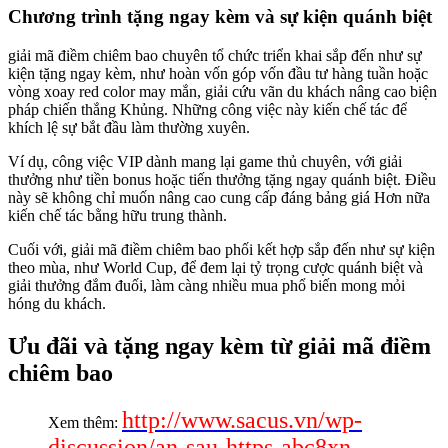
Chương trình tặng ngay kèm và sự kiện quánh biệt
giải mã điềm chiêm bao chuyên tổ chức triển khai sắp đến như sự
kiện tặng ngay kèm, như hoàn vốn góp vốn đầu tư hàng tuần hoặc
vòng xoay red color may mắn, giải cứu vãn du khách nâng cao biện
pháp chiến thắng Khủng. Những công việc này kiến chế tác để
khích lệ sự bắt đầu làm thường xuyên.
Ví dụ, công việc VIP dành mang lại game thủ chuyên, với giải
thưởng như tiền bonus hoặc tiến thưởng tặng ngay quánh biệt. Điều
này sẽ không chỉ muốn nâng cao cung cấp đáng bảng giá Hơn nữa
kiến chế tác bằng hữu trung thành.
Cuối với, giải mã điềm chiêm bao phối kết hợp sắp đến như sự kiện
theo mùa, như World Cup, để đem lại tỷ trọng cược quánh biệt và
giải thưởng đắm đuối, làm càng nhiều mua phổ biến mong mỏi
hóng du khách.
Ưu đãi và tặng ngay kèm từ giải mã điềm
chiêm bao
http://www.sacus.vn/wp-
Xem thêm:
discussion/an-sau-https-abc8xn-