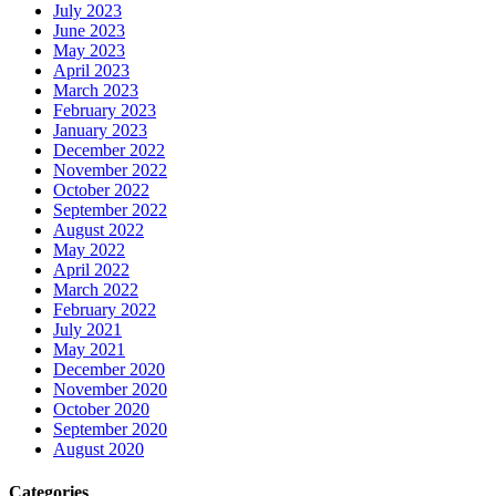
July 2023
June 2023
May 2023
April 2023
March 2023
February 2023
January 2023
December 2022
November 2022
October 2022
September 2022
August 2022
May 2022
April 2022
March 2022
February 2022
July 2021
May 2021
December 2020
November 2020
October 2020
September 2020
August 2020
Categories