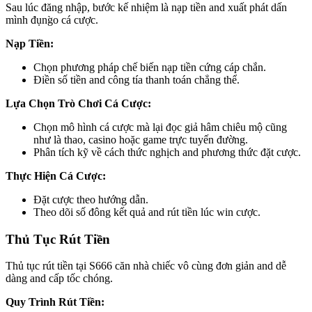
Sau lúc đăng nhập, bước kế nhiệm là nạp tiền and xuất phát dấn
mình đụng̀o cá cược.
Nạp Tiền:
Chọn phương pháp chế biến nạp tiền cứng cáp chắn.
Điền số tiền and công tía thanh toán chẳng thể.
Lựa Chọn Trò Chơi Cá Cược:
Chọn mô hình cá cược mà lại đọc giả hâm chiêu mộ cũng
như là thao, casino hoặc game trực tuyến đường.
Phân tích kỹ về cách thức nghịch and phương thức đặt cược.
Thực Hiện Cá Cược:
Đặt cược theo hướng dẫn.
Theo dõi số đông kết quả and rút tiền lúc win cược.
Thủ Tục Rút Tiền
Thủ tục rút tiền tại S666 căn nhà chiếc vô cùng đơn giản and dễ
dàng and cấp tốc chóng.
Quy Trình Rút Tiền: