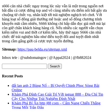
s666 căn nhà chiếc ngay trong lúc này vẫn là một trong nguồn nơi
bắt đầu cá cược đứng top and vô cùng nhiều ưu điểm nổi bất gây ưa
chuộng từ chức vụ, nhân kiệt tới trải nghiệm nghịch trò chơi. Với
hàng loạt số đông giải thưởng mê hoặc and số đông chương trình
khuyến mãi cầm nhiên, S666 không chỉ hấp dẫn đọc giả mới mà lại
còn giữ chân khách hàng hàng cũ. Nếu nhiều các người vẫn chọn
kiếm niềm vui and thời cơ kiếm tiền, hãy thử ngay S666 căn nhà
chiếc để trải nghiệm hầu như điều tuyệt đối and tuyệt đỉnh nhất
trong cầm gắng giới cá cược trực tuyến đường.
Sitemap:
https://pau-belda.eu/sitemap.xml
Inbox tele : @subdomaingov | @Appal2024 | @fb882024
Search
for:
Recent Posts
đất lan anh 2 Bùng Nổ – Bí Quyết Chinh Phục Sòng Bài
Online
Khám Phá Đỉnh Cao Giải Trí Với jaguar 888 – Địa Chỉ Tin
Cậy Cho Những Trải Nghiệm Đỉnh Nhất
Khám Phá Bí Ẩn http j88 com – Cẩm Nang Chiến Thắng
Trong Mỗi Trận Đấu