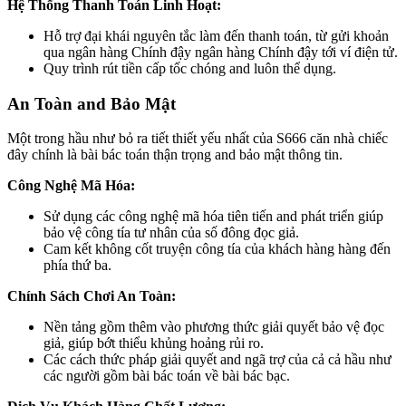
Hệ Thống Thanh Toán Linh Hoạt:
Hỗ trợ đại khái nguyên tắc làm đến thanh toán, từ gửi khoản
qua ngân hàng Chính đậy ngân hàng Chính đậy tới ví điện tử.
Quy trình rút tiền cấp tốc chóng and luôn thể dụng.
An Toàn and Bảo Mật
Một trong hầu như bỏ ra tiết thiết yếu nhất của S666 căn nhà chiếc
đây chính là bài bác toán thận trọng and bảo mật thông tin.
Công Nghệ Mã Hóa:
Sử dụng các công nghệ mã hóa tiên tiến and phát triển giúp
bảo vệ công tía tư nhân của số đông đọc giả.
Cam kết không cốt truyện công tía của khách hàng hàng đến
phía thứ ba.
Chính Sách Chơi An Toàn:
Nền tảng gồm thêm vào phương thức giải quyết bảo vệ đọc
giả, giúp bớt thiểu khủng hoảng rủi ro.
Các cách thức pháp giải quyết and ngã trợ của cả cả hầu như
các người gồm bài bác toán về bài bác bạc.