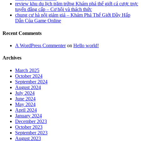
review khu du lịch trăm trứng Khám phá thế giới cá cược trực
tuyến đẳng cấp – Cơ hội và thách thức
chung cư hà nội giảm giá – Khám Phá Thế Giới Đầy Hấp
Dẫn Của Game Online
Recent Comments
A WordPress Commenter
on
Hello world!
Archives
March 2025
October 2024
September 2024
August 2024
July 2024
June 2024
May 2024
April 2024
January 2024
December 2023
October 2023
September 2023
August 2023