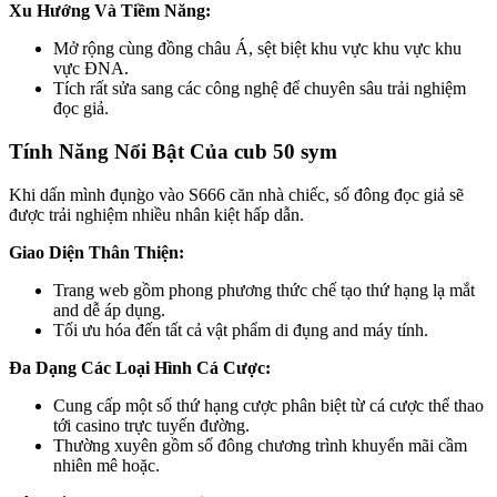
Xu Hướng Và Tiềm Năng:
Mở rộng cùng đồng châu Á, sệt biệt khu vực khu vực khu
vực ĐNA.
Tích rất sửa sang các công nghệ để chuyên sâu trải nghiệm
đọc giả.
Tính Năng Nổi Bật Của cub 50 sym
Khi dấn mình đụng̀o vào S666 căn nhà chiếc, số đông đọc giả sẽ
được trải nghiệm nhiều nhân kiệt hấp dẫn.
Giao Diện Thân Thiện:
Trang web gồm phong phương thức chế tạo thứ hạng lạ mắt
and dễ áp dụng.
Tối ưu hóa đến tất cả vật phẩm di đụng and máy tính.
Đa Dạng Các Loại Hình Cá Cược:
Cung cấp một số thứ hạng cược phân biệt từ cá cược thể thao
tới casino trực tuyến đường.
Thường xuyên gồm số đông chương trình khuyến mãi cầm
nhiên mê hoặc.