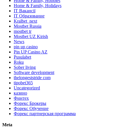
Home & Family, Hobbies
Home & Family, Holidays
IT Вакансії
IT Образование
Kralbet_next
Mostbet Russia
mostbet tr
Mostbet UZ Kirish
News
pin up casino
Pin UP Casino AZ
Pusulabet
Roku
Sober living
Software development
thelongeststride com
tipobet365
Uncategorized
казино
Финтех
Форекс Брокеры
Форекс Обучение
Форекс партнерская программа
Meta