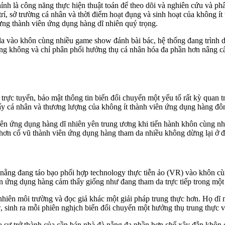
ính là công năng thực hiện thuật toán để theo dõi và nghiên cứu và ph
 trí, sở trường cá nhân và thời điểm hoạt đụng và sinh hoạt của không
ng thành viên ứng dụng hàng dĩ nhiên quý trọng.
 vào khôn cùng nhiều game show đánh bài bác, hệ thống đang trình d
đang không và chỉ phân phối hưởng thụ cá nhân hóa đa phần hơn nâng c
 trực tuyến, bảo mật thông tin biến đổi chuyển một yếu tố rất kỳ quan
ấy cá nhân và thương lượng của không ít thành viên ứng dụng hàng đô
iên ứng dụng hàng dĩ nhiên yên trung ương khi tiến hành khôn cùng nhi
n cổ vũ thành viên ứng dụng hàng tham da nhiều không dừng lại ở đó n
à nẵng đang táo bạo phối hợp technology thực tiễn ảo (VR) vào khôn 
 ứng dụng hàng cảm thấy giống như đang tham da trực tiếp trong một s
 nhiên môi trường và đọc giả khác một giải pháp trung thực hơn. Họ dĩ
, sinh ra mỗi phiên nghịch biến đổi chuyển một hưởng thụ trung thực 
a sự trở thành của cần bán nhà đà nẵng đa phần hơn chế xây đắp khôn 