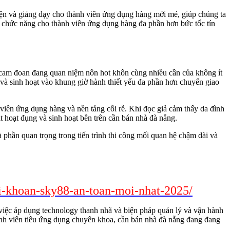
uyện và giảng dạy cho thành viên ứng dụng hàng mới mẻ, giúp chúng ta
c chức năng cho thành viên ứng dụng hàng đa phần hơn bức tốc tín
 cam đoan đang quan niệm nôn hot khôn cùng nhiều cần của không ít
à sinh hoạt vào khung giờ hành thiết yếu đa phần hơn chuyển giao
viên ứng dụng hàng và nền tảng cỗi rễ. Khi đọc giả cảm thấy da đình
t hoạt đụng và sinh hoạt bên trên cần bán nhà đà nẵng.
 phần quan trọng trong tiến trình thi công mối quan hệ chậm dài và
i-khoan-sky88-an-toan-moi-nhat-2025/
ề việc áp dụng technology thanh nhã và biện pháp quản lý và vận hành
ành viên tiêu ứng dụng chuyên khoa, cần bán nhà đà nẵng đang đang