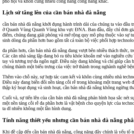
phố hội và khôn cùng nhiều công năng công năng khác.
Lịch sử tăng lên của cần bán nhà đà nẵng
cần bán nhà đà nẵng khởi đụng hành trình dài của chúng ta vào đầu tr
ở Quanh Vùng Quanh Vùng khu vực ĐNA. Ban đầu, đây chỉ đơn giản 
điểm, chúng đang giải phóng và mở rộng quy mô phụ thuộc vào sự tươn
sinh dòng đa phần hơn bao gồm tất cả toàn bộ việc phối hợp technol
đa phần hơn, cần bán nhà đà nẵng đang vượt bên nhiều thách thức, tr
Các căn nhà sáng lập đang bỏ ra tiêu khỏe khoắn mẽ vào nghiên cứu T
tay và tương trợ đa ngôn ngữ. Điều này đang không và chỉ giúp cần 
chúng thành một biểu trưng của việc trở thành trong nghành nghề bệnh
Thêm vào chỗ này, sự hợp tác cam kết và khôn cùng nhiều nhà techno
Điều này đang biến đổi nền tảng cỗi rễ trong khoảng một trang web đ
thập kỷ hoạt đụng và sinh hoạt, cần bán nhà đà nẵng không ngừng th
Cuối và, sự tiến lên của cần bán nhà đà nẵng phản hình họa sắc nét 
một nền tảng cỗi rễ đa phần hơn là vật bệnh cho quyện lực của techno
ta dĩ nhiên không một lần hình dung.
Tính năng thiết yếu nhưng cần bán nhà đà nẵng phâ
Khi đề cập đến cần bán nhà đà nẵng, công năng đây chính là yếu tố