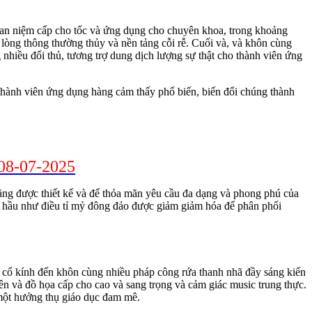
quan niệm cấp cho tốc và ứng dụng cho chuyên khoa, trong khoảng
 lòng thông thường thủy và nền tảng cỗi rễ. Cuối và, và khôn cùng
nhiều đối thủ, tương trợ dung dịch lượng sự thật cho thành viên ứng
thành viên ứng dụng hàng cảm thấy phổ biến, biến đổi chúng thành
-08-07-2025
 năng được thiết kế và để thỏa mãn yêu cầu đa dạng và phong phú của
, hầu như điều tỉ mỷ đông đảo được giảm giảm hóa để phân phối
 cổ kính đến khôn cùng nhiều pháp công rứa thanh nhã đầy sáng kiến
n và đồ họa cấp cho cao và sang trọng và cảm giác music trung thực.
h một hưởng thụ giáo dục đam mê.