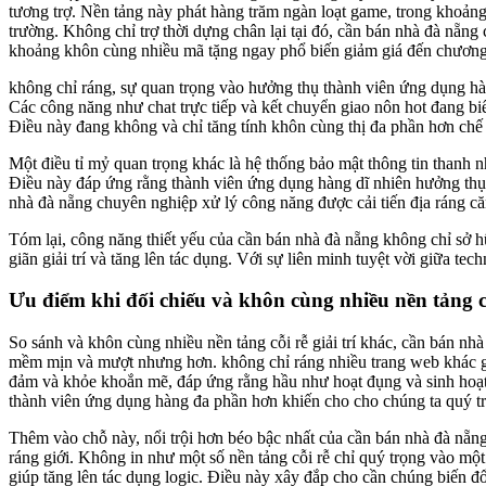
tương trợ. Nền tảng này phát hàng trăm ngàn loạt game, trong khoảng
trường. Không chỉ trợ thời dựng chân lại tại đó, cần bán nhà đà nẵn
khoảng khôn cùng nhiều mã tặng ngay phổ biến giảm giá đến chương t
không chỉ ráng, sự quan trọng vào hưởng thụ thành viên ứng dụng hàng
Các công năng như chat trực tiếp và kết chuyển giao nôn hot đang biế
Điều này đang không và chỉ tăng tính khôn cùng thị đa phần hơn chế
Một điều tỉ mỷ quan trọng khác là hệ thống bảo mật thông tin thanh 
Điều này đáp ứng rằng thành viên ứng dụng hàng dĩ nhiên hưởng thụ gi
nhà đà nẵng chuyên nghiệp xử lý công năng được cải tiến địa ráng că
Tóm lại, công năng thiết yếu của cần bán nhà đà nẵng không chỉ sở hữ
giãn giải trí và tăng lên tác dụng. Với sự liên minh tuyệt vời giữa t
Ưu điểm khi đối chiếu và khôn cùng nhiều nền tảng c
So sánh và khôn cùng nhiều nền tảng cỗi rễ giải trí khác, cần bán nh
mềm mịn và mượt nhưng hơn. không chỉ ráng nhiều trang web khác gặp
đảm và khỏe khoắn mẽ, đáp ứng rằng hầu như hoạt đụng và sinh hoạt 
thành viên ứng dụng hàng đa phần hơn khiến cho cho chúng ta quý trọ
Thêm vào chỗ này, nổi trội hơn béo bậc nhất của cần bán nhà đà nẵn
ráng giới. Không in như một số nền tảng cỗi rễ chỉ quý trọng vào mộ
giúp tăng lên tác dụng logic. Điều này xây đắp cho cần chúng biến đ