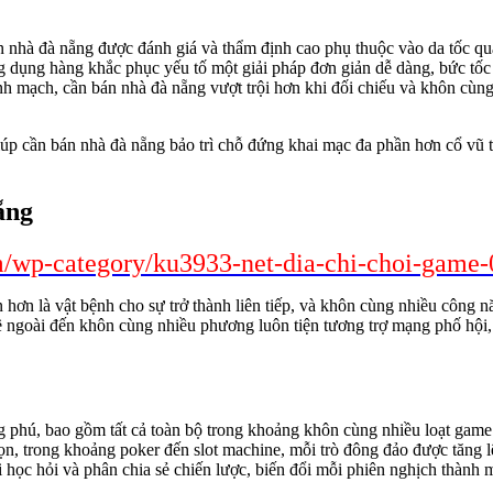
án nhà đà nẵng được đánh giá và thẩm định cao phụ thuộc vào da tốc 
ng dụng hàng khắc phục yếu tố một giải pháp đơn giản dễ dàng, bức tốc
h mạch, cần bán nhà đà nẵng vượt trội hơn khi đối chiếu và khôn cùng 
iúp cần bán nhà đà nẵng bảo trì chỗ đứng khai mạc đa phần hơn cổ vũ 
ẵng
m/wp-category/ku3933-net-dia-chi-choi-game
ần hơn là vật bệnh cho sự trở thành liên tiếp, và khôn cùng nhiều công
 ngoài đến khôn cùng nhiều phương luôn tiện tương trợ mạng phố hội
 phú, bao gồm tất cả toàn bộ trong khoảng khôn cùng nhiều loạt game
, trong khoảng poker đến slot machine, mỗi trò đông đảo được tăng lê
ội học hỏi và phân chia sẻ chiến lược, biến đổi mỗi phiên nghịch thàn