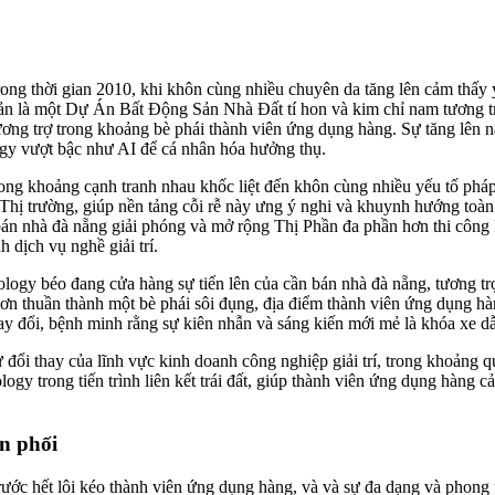
ong thời gian 2010, khi khôn cùng nhiều chuyên da tăng lên cảm thấy yê
là một Dự Án Bất Động Sản Nhà Đất tí hon và kim chỉ nam tương tr
g trợ trong khoảng bè phái thành viên ứng dụng hàng. Sự tăng lên này
ogy vượt bậc như AI để cá nhân hóa hưởng thụ.
ong khoảng cạnh tranh nhau khốc liệt đến khôn cùng nhiều yếu tố pháp 
hị trường, giúp nền tảng cỗi rễ này ưng ý nghi và khuynh hướng toàn 
bán nhà đà nẵng giải phóng và mở rộng Thị Phần đa phần hơn thi công 
 dịch vụ nghề giải trí.
logy béo đang cửa hàng sự tiến lên của cần bán nhà đà nẵng, tương trợ
ơn thuần thành một bè phái sôi đụng, địa điểm thành viên ứng dụng hàn
ay đổi, bệnh minh rằng sự kiên nhẫn và sáng kiến mới mẻ là khóa xe d
sự đổi thay của lĩnh vực kinh doanh công nghiệp giải trí, trong khoảng
logy trong tiến trình liên kết trái đất, giúp thành viên ứng dụng hàng
n phối
 trước hết lôi kéo thành viên ứng dụng hàng, và và sự đa dạng và ph