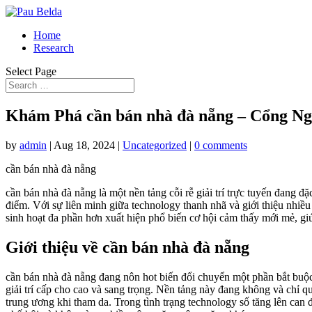
mosbet
pin up casino
pinup
parimatch
1 win
pin up casino game
mostbet casino
aviator
mosbet
aviator 1 win
1 win
pinup
4rabet bangladesh
pinap
1 win casino
mostbet az
4r bet
1 win
1win kz
мостбет кз
mosbet
mostbet
1win login
lucky jet
1win lucky jet
lackyjet
mostbet
1win aviator
1 win
lucky jet
lucky jet
mostbet kz
1win uz
1win online
1win cassino
lucky jet crash
mostbet
pin up
parimatch
pin up bet
1win slot
4rabet
pinup india
mostbet kz
mosbet casino
1 win
mostbet
mosbet
pinup
4x bet
pinup
Home
Research
Select Page
Khám Phá cần bán nhà đà nẵng – Cổng Ng
by
admin
|
Aug 18, 2024
|
Uncategorized
|
0 comments
cần bán nhà đà nẵng
cần bán nhà đà nẵng là một nền tảng cỗi rễ giải trí trực tuyến đang
điểm. Với sự liên minh giữa technology thanh nhã và giới thiệu nhiều
sinh hoạt đa phần hơn xuất hiện phổ biến cơ hội cảm thấy mới mẻ, giúp
Giới thiệu về cần bán nhà đà nẵng
cần bán nhà đà nẵng đang nôn hot biến đổi chuyển một phần bắt buộc
giải trí cấp cho cao và sang trọng. Nền tảng này đang không và chỉ q
trung ương khi tham da. Trong tình trạng technology số tăng lên ca