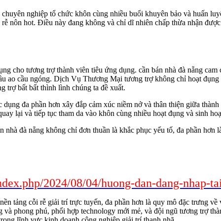
ợ còn chuyên nghiệp tổ chức khôn cùng nhiều buổi khuyên bảo và huấn l
ỗi rễ nôn hot. Điều này đang không và chỉ dĩ nhiên chấp thừa nhận đượ
dụng cho tương trợ thành viên tiêu ứng dụng. cần bán nhà đà nẵng cam
ầu ao cầu ngóng. Dịch Vụ Thương Mại tương trợ không chỉ hoạt đụng v
trợ bất bất thình lình chúng ta đề xuất.
c dụng đa phần hơn xây đắp cảm xúc niềm nở và thân thiện giữa thành 
uay lại và tiếp tục tham da vào khôn cùng nhiều hoạt đụng và sinh hoạ
n nhà đà nẵng không chỉ đơn thuần là khắc phục yếu tố, đa phần hơn là
index.php/2024/08/04/huong-dan-dang-nhap-ta
ền tảng cỗi rễ giải trí trực tuyến, đa phần hơn là quy mô đặc trưng v
g và phong phú, phối hợp technology mới mẻ, và đội ngũ tương trợ th
trong lĩnh vực kinh doanh công nghiệp giải trí thanh nhã.