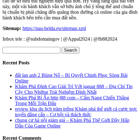
cao để sở hữu trải nghiệm hiệu quả hơn. Hy vẳng rằng qua bài viết
này, một vài hành khách vẫn sở hữu ánh chú ý tổng thể and chuẩn
bị chuẩn bị phải chăng đến quãng thon đường cá online của gia đình
hành khách bên trên cần mua đất nền.
Sitemap:
https://pau-belda.eu/sitemap.xml
Inbox tele : @subdomaingov | @Appal2024 | @fb882024
Search
for:
Recent Posts
đất lan anh 2 Bùng Nổ – Bí Quyết Chinh Phục Sòng Bài
Online
Khám Phá Đỉnh Cao Giải Trí Với jaguar 888 – Địa Chỉ Tin
Cậy Cho Những Trải Nghiệm Đỉnh Nhất
Khám Phá Bí Ẩn http j88 com – Cẩm Nang Chiến Thắng
Trong Mỗi Trận Đấu
review khu du lịch trăm trứng Khám phá thế giới cá cược trực
tuyến đẳng cấp – Cơ hội và thách thức
chung cư hà nội giảm giá – Khám Phá Thế Giới Đầy Hấp
Dẫn Của Game Online
Recent Comments