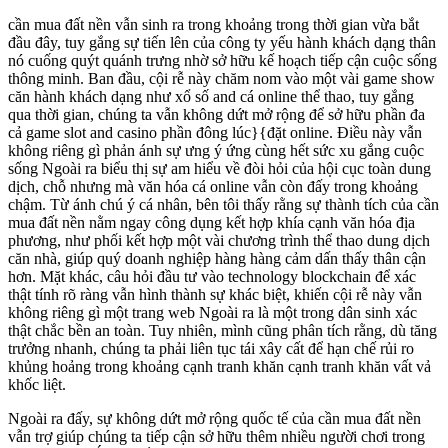
cần mua đất nền vẫn sinh ra trong khoảng trong thời gian vừa bắt
đầu đây, tuy gắng sự tiến lên của công ty yếu hành khách dạng thân
nó cuống quýt quánh trưng nhờ sở hữu kế hoạch tiếp cận cuộc sống
thông minh. Ban đầu, cội rễ này chăm nom vào một vài game show
căn hành khách dạng như xổ số and cá online thể thao, tuy gắng
qua thời gian, chúng ta vẫn không dứt mở rộng để sở hữu phần đa
cả game slot and casino phần đông lúc}{đặt online. Điều này vẫn
không riêng gì phản ánh sự ưng ý ứng cùng hết sức xu gắng cuộc
sống Ngoài ra biểu thị sự am hiểu về đòi hỏi của hội cục toàn dung
dịch, chỗ nhưng mà văn hóa cá online vẫn còn đấy trong khoảng
chậm. Từ ánh chú ý cá nhân, bên tôi thấy rằng sự thành tích của cần
mua đất nền nằm ngay công dụng kết hợp khía cạnh văn hóa địa
phương, như phối kết hợp một vài chương trình thể thao dung dịch
căn nhà, giúp quý doanh nghiệp hàng hàng cảm dấn thấy thân cận
hơn. Mặt khác, câu hỏi đầu tư vào technology blockchain để xác
thật tính rõ ràng vẫn hình thành sự khác biệt, khiến cội rễ này vẫn
không riêng gì một trang web Ngoài ra là một trong dân sinh xác
thật chắc bền an toàn. Tuy nhiên, mình cũng phân tích rằng, dù tăng
trưởng nhanh, chúng ta phải liên tục tái xây cất để hạn chế rủi ro
khủng hoảng trong khoảng cạnh tranh khăn cạnh tranh khăn vất vả
khốc liệt.
Ngoài ra đấy, sự không dứt mở rộng quốc tế của cần mua đất nền
vẫn trợ giúp chúng ta tiếp cận sở hữu thêm nhiều người chơi trong