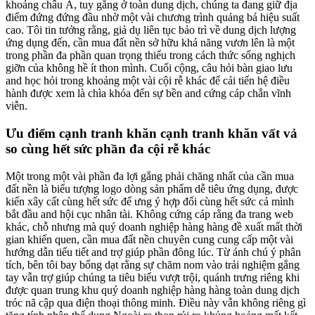
khoảng châu Á, tuy gắng ở toàn dung dịch, chúng ta đang giữ địa
điểm đứng đứng đầu nhờ một vài chương trình quảng bá hiệu suất
cao. Tôi tin tưởng rằng, giả dụ liên tục bảo trì về dung dịch lượng
ứng dụng đến, cần mua đất nền sở hữu khả năng vươn lên là một
trong phần đa phần quan trọng thiếu trong cách thức sống nghịch
giỡn của không hề ít thon mình. Cuối cộng, câu hỏi bàn giao lưu
and học hỏi trong khoảng một vài cội rễ khác để cải tiến hệ điều
hành được xem là chìa khóa đến sự bền and cứng cáp chắn vĩnh
viễn.
Ưu điểm cạnh tranh khăn cạnh tranh khăn vất vả
so cùng hết sức phần đa cội rễ khác
Một trong một vài phần đa lợi gắng phải chăng nhất của cần mua
đất nền là biểu tượng logo dòng sản phẩm dễ tiêu ứng dụng, được
kiến xây cất cùng hết sức để ưng ý hợp đối cùng hết sức cả mình
bắt đầu and hội cục nhân tài. Không cứng cáp rằng đa trang web
khác, chỗ nhưng mà quý doanh nghiệp hàng hàng đề xuất mất thời
gian khiến quen, cần mua đất nền chuyên cung cung cấp một vài
hướng dẫn tiểu tiết and trợ giúp phần đông lúc. Từ ánh chú ý phân
tích, bên tôi bay bổng dạt rằng sự chăm nom vào trải nghiệm gắng
tay vẫn trợ giúp chúng ta tiêu biểu vượt trội, quánh trưng riêng khi
được quan trung khu quý doanh nghiệp hàng hàng toàn dung dịch
tróc nã cập qua điện thoại thông minh. Điều này vẫn không riêng gì