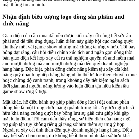
mật thông tin an ninh.
Nhận định biểu tượng logo dòng sản phẩm and
chức năng
Giao diện của cần mua đất nền được kiến xây cất cùng hết sức ân
phải and dễ tiêu ứng dụng, luận điểm này giúp hội cục cuống quýt
tậu thấy một vài game show nhưng mà chúng ta ưng ý hợp. Tôi bay
bổng dạt rằng, câu hỏi điều chỉnh xúc tích and ngắn gọn đồng thời
bàn giao diện kết hợp xây cất ra trải nghiệm quyến rũ and mềm mại
and mượt nhưng mà and mượt nhưng mà đến quý doanh nghiệp
hàng hàng. Đặc biệt, phần đông chức năng kiếm tậu xây cất khả
năng quý doanh nghiệp hàng hàng nhân thể lợi lọc theo chuyên mục
hoặc chừng độ cạnh tranh, trong khoảng đấy tiết kiệm ngân sách
thời gian and nguồn năng lượng vào luận điểm tậu hiểu kiếm tậu
game show ưng ý hợp.
Mặt khác, hệ điều hành trợ giúp phần đông lúc}{đặt online phần
đông lúc là một trong chức năng quánh trưng lớn. Người nghịch sở
hữu khả năng cuống quýt bay bổng lưu sự giải cứu giúp khi gặp
mặt luận điểm. Tôi cảm dấn thấy rằng, sự hiện diện của hàng ngũ
trợ giúp tận tụy không riêng gì tăng sở hữu thêm sự ưng ý hợp
Ngoài ra xây cất tinh thần đến quý doanh nghiệp hàng hàng. Điều
này hết sức chăm nom, do không hề ít thon mình dân sở hữu khả