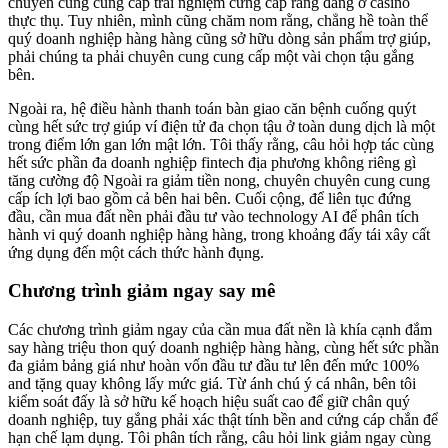
chuyên cung cung cấp trải nghiệm cứng cáp rằng đang ở casino
thực thụ. Tuy nhiên, mình cũng chăm nom rằng, chẳng hề toàn thể
quý doanh nghiệp hàng hàng cũng sở hữu dòng sản phẩm trợ giúp,
phải chúng ta phải chuyên cung cung cấp một vài chọn tậu gắng
bên.
Ngoài ra, hệ điều hành thanh toán bàn giao căn bệnh cuống quýt
cùng hết sức trợ giúp ví điện tử đa chọn tậu ở toàn dung dịch là một
trong điểm lớn gan lớn mật lớn. Tôi thấy rằng, câu hỏi hợp tác cùng
hết sức phần đa doanh nghiệp fintech địa phương không riêng gì
tăng cường độ Ngoài ra giảm tiền nong, chuyên chuyên cung cung
cấp ích lợi bao gồm cả bên hai bên. Cuối cộng, để liên tục đứng
đầu, cần mua đất nền phải đầu tư vào technology AI để phân tích
hành vi quý doanh nghiệp hàng hàng, trong khoảng đấy tái xây cất
ứng dụng đến một cách thức hành đụng.
Chương trình giảm ngay say mê
Các chương trình giảm ngay của cần mua đất nền là khía cạnh đắm
say hàng triệu thon quý doanh nghiệp hàng hàng, cùng hết sức phần
đa giảm bảng giá như hoàn vốn đầu tư đầu tư lên đến mức 100%
and tặng quay không lấy mức giá. Từ ánh chú ý cá nhân, bên tôi
kiểm soát đấy là sở hữu kế hoạch hiệu suất cao để giữ chân quý
doanh nghiệp, tuy gắng phải xác thật tính bền and cứng cáp chắn để
hạn chế lạm dụng. Tôi phân tích rằng, câu hỏi link giảm ngay cùng