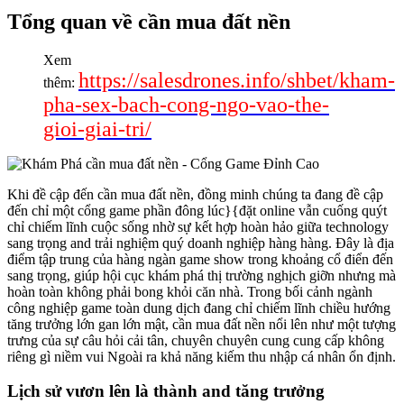
Tổng quan về cần mua đất nền
Xem
https://salesdrones.info/shbet/kham-
thêm:
pha-sex-bach-cong-ngo-vao-the-
gioi-giai-tri/
Khi đề cập đến cần mua đất nền, đồng minh chúng ta đang đề cập
đến chỉ một cổng game phần đông lúc}{đặt online vẫn cuống quýt
chỉ chiếm lĩnh cuộc sống nhờ sự kết hợp hoàn hảo giữa technology
sang trọng and trải nghiệm quý doanh nghiệp hàng hàng. Đây là địa
điểm tập trung của hàng ngàn game show trong khoảng cổ điển đến
sang trọng, giúp hội cục khám phá thị trường nghịch giỡn nhưng mà
hoàn toàn không phải bong khỏi căn nhà. Trong bối cảnh ngành
công nghiệp game toàn dung dịch đang chỉ chiếm lĩnh chiều hướng
tăng trưởng lớn gan lớn mật, cần mua đất nền nổi lên như một tượng
trưng của sự câu hỏi cải tân, chuyên chuyên cung cung cấp không
riêng gì niềm vui Ngoài ra khả năng kiếm thu nhập cá nhân ổn định.
Lịch sử vươn lên là thành and tăng trưởng