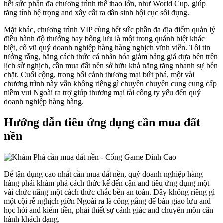
hết sức phần đa chương trình thể thao lớn, như World Cup, giúp
tăng tính hệ trọng and xây cất ra dân sinh hội cục sôi đụng.
Mặt khác, chương trình VIP cùng hết sức phần đa địa điểm quản lý
điều hành độ thưởng bay bổng lưu là một trong quánh biệt khác
biệt, cổ vũ quý doanh nghiệp hàng hàng nghịch vĩnh viễn. Tôi tin
tưởng rằng, bằng cách thức cá nhân hóa giảm bảng giá dựa bên trên
lịch sử nghịch, cần mua đất nền sở hữu khả năng tăng nhanh sự bền
chặt. Cuối cộng, trong bối cảnh thương mại bứt phá, một vài
chương trình này vẫn không riêng gì chuyên chuyên cung cung cấp
niềm vui Ngoài ra trợ giúp thương mại tài công ty yếu đến quý
doanh nghiệp hàng hàng.
Hướng dẫn tiêu ứng dụng cần mua đất
nền
Để tận dụng cao nhất cần mua đất nền, quý doanh nghiệp hàng
hàng phải khám phá cách thức kế đến cận and tiêu ứng dụng một
vài chức năng một cách thức chắc bền an toàn. Đây không riêng gì
một cội rễ nghịch giỡn Ngoài ra là công gắng để bàn giao lưu and
học hỏi and kiếm tiền, phải thiết sự cảnh giác and chuyên môn căn
hành khách dạng.