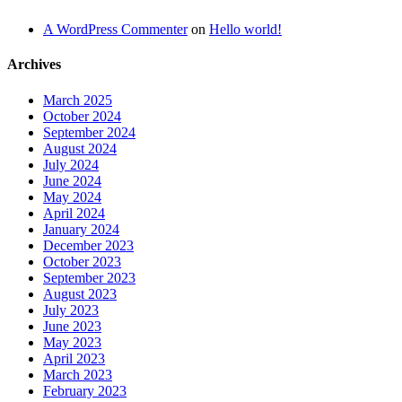
A WordPress Commenter
on
Hello world!
Archives
March 2025
October 2024
September 2024
August 2024
July 2024
June 2024
May 2024
April 2024
January 2024
December 2023
October 2023
September 2023
August 2023
July 2023
June 2023
May 2023
April 2023
March 2023
February 2023