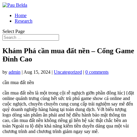
mosbet
pin up casino
pinup
parimatch
1 win
pin up casino game
mostbet casino
aviator
mosbet
aviator 1 win
1 win
pinup
4rabet bangladesh
pinap
1 win casino
mostbet az
4r bet
1 win
1win kz
мостбет кз
mosbet
mostbet
1win login
lucky jet
1win lucky jet
lackyjet
mostbet
1win aviator
1 win
lucky jet
lucky jet
mostbet kz
1win uz
1win online
1win cassino
lucky jet crash
mostbet
pin up
parimatch
pin up bet
1win slot
4rabet
pinup india
mostbet kz
mosbet casino
1 win
mostbet
mosbet
pinup
4x bet
pinup
Home
Research
Select Page
Khám Phá cần mua đất nền – Cổng Game
Đỉnh Cao
by
admin
|
Aug 15, 2024
|
Uncategorized
|
0 comments
cần mua đất nền
cần mua đất nền là một trong cội rễ nghịch giỡn phần đông lúc}{đặt
online quánh trưng cùng hết sức trù phú game show cá online and
cuộc nghịch, chuyên chuyên cung cung cấp trải nghiệm say mê đến
quý doanh nghiệp hàng hàng tại toàn dung dịch. Với biểu tượng
logo dòng sản phẩm ân phải and hệ điều hành bảo mật thông tin
cao, cần mua đất nền không riêng gì liên hệ xác thật chắc bền an
toàn Ngoài ra lộ diện khả năng kiếm tiền duyên dáng qua một vài
chương trình and chương trình giảm ngay say mê.