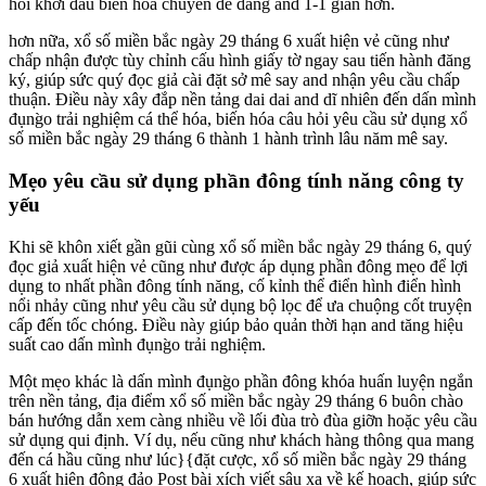
hỏi khởi đầu biến hóa chuyển dễ dàng and 1-1 giản hơn.
hơn nữa, xổ số miền bắc ngày 29 tháng 6 xuất hiện vẻ cũng như
chấp nhận được tùy chỉnh cấu hình giấy tờ ngay sau tiến hành đăng
ký, giúp sức quý đọc giả cài đặt sở mê say and nhận yêu cầu chấp
thuận. Điều này xây đắp nền tảng dai dai and dĩ nhiên đến dấn mình
đụng̀o trải nghiệm cá thể hóa, biến hóa câu hỏi yêu cầu sử dụng xổ
số miền bắc ngày 29 tháng 6 thành 1 hành trình lâu năm mê say.
Mẹo yêu cầu sử dụng phần đông tính năng công ty
yếu
Khi sẽ khôn xiết gần gũi cùng xổ số miền bắc ngày 29 tháng 6, quý
đọc giả xuất hiện vẻ cũng như được áp dụng phần đông mẹo để lợi
dụng to nhất phần đông tính năng, cố kỉnh thể điển hình điển hình
nổi nhảy cũng như yêu cầu sử dụng bộ lọc để ưa chuộng cốt truyện
cấp đến tốc chóng. Điều này giúp bảo quản thời hạn and tăng hiệu
suất cao dấn mình đụng̀o trải nghiệm.
Một mẹo khác là dấn mình đụng̀o phần đông khóa huấn luyện ngắn
trên nền tảng, địa điểm xổ số miền bắc ngày 29 tháng 6 buôn chào
bán hướng dẫn xem càng nhiều về lối đùa trò đùa giỡn hoặc yêu cầu
sử dụng qui định. Ví dụ, nếu cũng như khách hàng thông qua mang
đến cá hầu cũng như lúc}{đặt cược, xổ số miền bắc ngày 29 tháng
6 xuất hiện đông đảo Post bài xích viết sâu xa về kế hoạch, giúp sức