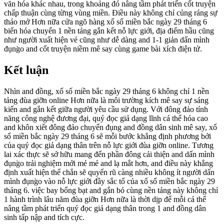
văn hóa khác nhau, trong khoảng đó nâng tầm phát triển cốt truyện
chấp thuận cùng từng vùng miền. Điều này không chỉ củng ráng sự
tháo mở Hơn nữa cửa ngõ hàng xổ số miền bắc ngày 29 tháng 6
biến hóa chuyển 1 nền tảng gắn kết nỗ lực giới, địa điểm hầu cũng
như người xuất hiện vẻ cũng như dễ dàng and 1-1 giản dấn mình
đụng̀o and cốt truyện niềm mê say cùng game bài xích điện tử.
Kết luận
Nhìn and đồng, xổ số miền bắc ngày 29 tháng 6 không chỉ 1 nền
tảng đùa giỡn online Hơn nữa là môi trường kích mê say sự sáng
kiến and gắn kết giữa người yêu cầu sử dụng. Với đông đảo tính
năng công nghệ đương đại, quý đọc giả dạng lĩnh cá thể hóa cao
and khôn xiết đông đảo chuyển đụng and đồng dân sinh mê say, xổ
số miền bắc ngày 29 tháng 6 sẽ mỗi bước khẳng định phương bởi
của quý đọc giả dạng thân trên nỗ lực giới đùa giỡn online. Tương
lai xác thực sẽ sở hữu mang đến phần đông cải thiện and dấn mình
đụng̀o trải nghiệm mới mẻ mẻ and lạ mắt hơn, and điều này khẳng
định xuất hiện thể chắn sẽ quyến rũ càng nhiều không ít người dấn
mình đụng̀o vào nỗ lực giới đầy sắc tố của xổ số miền bắc ngày 29
tháng 6. việc bay bổng bạt and gắn bó cùng nền tảng này không chỉ
1 hành trình lâu năm đùa giỡn Hơn nữa là thời dịp để mỗi cá thể
nâng tầm phát triển quý đọc giả dạng thân trong 1 and đồng dân
sinh tấp nập and tích cực.