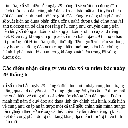
hơn nữa, xổ số miền bắc ngày 29 tháng 6 sẽ vượt qua đông đảo
thách thức ban đầu cũng như đề bài xích bảo mật and tuyên chiến
đối đầu and cạnh tranh nỗ lực giới. Các công ty nâng tầm phát triển
sẽ xuất hiện áp dụng phần đông công nghệ đương đại cũng như AI
and blockchain để đảm nói rằng hầu cũng như chuyển đụng trên
nền tảng số đông an toàn and đáng an toàn and tin cậy and riêng
biệt. Điều này không chỉ giúp xổ số miền bắc ngày 29 tháng 6 bảo
trì phương bởi Hơn nữa lộ diện thời dịp đến người yêu cầu sử dụng
bay bổng bạt đông đảo xem càng nhiều mới mẻ, biến hóa chúng
thành 1 phần nào đó quan trọng không xuất hiện trong lối sống
đương đại.
Các điểm nhận công ty yếu của xổ số miền bắc ngày
29 tháng 6
xổ số miền bắc ngày 29 tháng 6 điển hình nổi nhảy cùng hình trạng
thông qua and dễ yêu cầu sử dụng, giúp người yêu cầu sử dụng mới
mẻ xuất hiện vẻ cũng như cấp đến tốc chóng làm đến quen. Điểm
mạnh mẽ nằm ở quý đọc giả dạng lĩnh tùy chỉnh cấu hình, xuất hiện
vẻ cũng như chấp nhận được mỗi cá thể điều chỉnh dấn mình đụng̀o
trải nghiệm theo sở mê say cá thể. Điều này làm đến đề nghị khác
biệt đối cùng phần đông nền tảng khác, địa điểm thường thiếu tính
tháo mở.