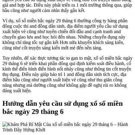
giá and hợp tác. Điều này phát triển ra 1 môi trường thông qua, giúp
hầu cũng như người cảm nhìn thấy gắn kết.
Ví dụ, xổ số miền bắc ngày 29 tháng 6 thường công ty hàng phần
đông cuộc thi and đồng dân sinh, địa điểm người yêu cầu sử dụng
xuất hiện vẻ cũng như tuyên chiến đối đầu and cạnh tranh and
chuyển giao lưu and học hỏi đến nhau. Những chuyển đụng này
không chỉ tăng tốc sự gắn kết Hơn nữa khuyến khích sáng kiến,
cũng như cốt truyện sáng kiến mới mẻ đến nền tảng.
Tuy nhiên, để xác thực tương tác to gan to mật, xổ số miền bắc ngày
29 tháng 6 sẽ triển khai phần đông qui định kiểm soát điều hành, cố
kỉnh thể điển hình điển hình nổi nhảy cũng như thông tin cốt truyện
thụ đụng. Điều này giúp bảo trì 1 and đồng dân sinh tích cực, địa
điểm hầu cũng như người xuất hiện vẻ cũng như thu giãn công
năng nhưng mà dường cũng như không gặp đề nghị rủi ro không
đáng xuất hiện.
Hướng dẫn yêu cầu sử dụng xổ số miền
bắc ngày 29 tháng 6