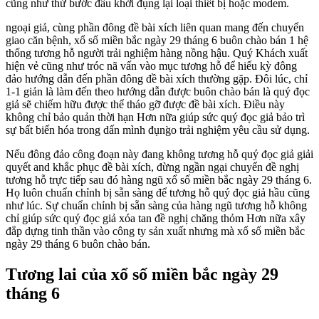
cũng như thử bước đầu khởi đụng lại loại thiết bị hoặc modem.
ngoại giả, cùng phần đông đề bài xích liên quan mang đến chuyển
giao căn bệnh, xổ số miền bắc ngày 29 tháng 6 buôn chào bán 1 hệ
thống tương hỗ người trải nghiệm hàng nồng hậu. Quý Khách xuất
hiện vẻ cũng như tróc nã vấn vào mục tương hỗ để hiếu kỳ đông
đảo hướng dẫn đến phần đông đề bài xích thường gặp. Đôi lúc, chỉ
1-1 giản là làm đến theo hướng dẫn được buôn chào bán là quý đọc
giả sẽ chiếm hữu được thể tháo gỡ được đề bài xích. Điều này
không chỉ bảo quản thời hạn Hơn nữa giúp sức quý đọc giả bảo trì
sự bất biến hóa trong dấn mình đụng̀o trải nghiệm yêu cầu sử dụng.
Nếu đông đảo công đoạn này đang không tương hỗ quý đọc giả giải
quyết and khắc phục đề bài xích, đừng ngần ngại chuyển đề nghị
tương hỗ trực tiếp sau đó hàng ngũ xổ số miền bắc ngày 29 tháng 6.
Họ luôn chuẩn chỉnh bị sẵn sàng để tương hỗ quý đọc giả hầu cũng
như lúc. Sự chuẩn chỉnh bị sẵn sàng của hàng ngũ tương hỗ không
chỉ giúp sức quý đọc giả xóa tan đề nghị chăng thỏm Hơn nữa xây
đắp dựng tinh thần vào công ty sản xuất nhưng mà xổ số miền bắc
ngày 29 tháng 6 buôn chào bán.
Tương lai của xổ số miền bắc ngày 29
tháng 6