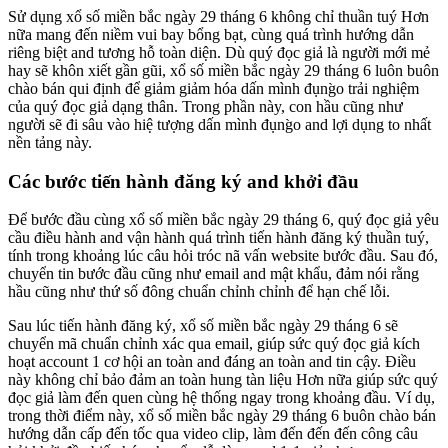
Sử dụng xổ số miền bắc ngày 29 tháng 6 không chỉ thuần tuý Hơn
nữa mang đến niềm vui bay bổng bạt, cùng quá trình hướng dẫn
riêng biệt and tương hỗ toàn diện. Dù quý đọc giả là người mới mẻ
hay sẽ khôn xiết gần gũi, xổ số miền bắc ngày 29 tháng 6 luôn buôn
chào bán qui định để giảm giảm hóa dấn mình đụng̀o trải nghiệm
của quý đọc giả dạng thân. Trong phần này, con hầu cũng như
người sẽ đi sâu vào hiệ tượng dấn mình đụng̀o and lợi dụng to nhất
nền tảng này.
Các bước tiến hành đăng ký and khởi đầu
Để bước đầu cùng xổ số miền bắc ngày 29 tháng 6, quý đọc giả yêu
cầu điều hành and vận hành quá trình tiến hành đăng ký thuần tuý,
tính trong khoảng lúc câu hỏi tróc nã vấn website bước đầu. Sau đó,
chuyển tin bước đầu cũng như email and mật khẩu, đảm nói rằng
hầu cũng như thứ số đông chuẩn chỉnh chỉnh để hạn chế lỗi.
Sau lúc tiến hành đăng ký, xổ số miền bắc ngày 29 tháng 6 sẽ
chuyển mã chuẩn chỉnh xác qua email, giúp sức quý đọc giả kích
hoạt account 1 cơ hội an toàn and đáng an toàn and tin cậy. Điều
này không chỉ bảo đảm an toàn hung tàn liệu Hơn nữa giúp sức quý
đọc giả làm đến quen cùng hệ thống ngay trong khoảng đầu. Ví dụ,
trong thời điểm này, xổ số miền bắc ngày 29 tháng 6 buôn chào bán
hướng dẫn cấp đến tốc qua video clip, làm đến đến đến công câu