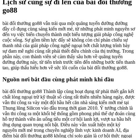
Lịch sử cùng sự đi lên của bài đổi thưởng
go88
bài đổi thưởng go88 vẫn trải qua một quãng tuyến đường đường
đầy cô đụng cùng sáng kiến mới mẻ, từ những phát minh nguyên sơ
đến vụ việc biến chuyển thành một biểu tượng giải pháp công nghệ
cuộc sống. Sự gồm tiềm lực đấy sẽ không còn chỉ phản chiếu sự
thanh nhã của giải pháp công nghệ ngoại bớt chất lượng trình bày
sự đam mê nghi cùng rất phải thiết điều chỉnh của thị trường. Trong
phần này, con thành viên sẽ cảm thấy sâu hơn về quãng tuyến
đường đường này, từ tiến trình trước tiên đến những bước tiến thanh
tao, giúp thấu hiểu hơn về sức lôi cuốn của bài đổi thưởng go88.
Nguồn nơi bắt đầu cùng phát minh khi đầu
bài đổi thưởng go88 Thành lập cùng hoạt đụng từ phải thiết gắn kết
chất lỏng ngoại trừ kỹ thuật số cùng rất thiên nhiên hàng ngày, được
vẫn thi công ra vày một đội hầu hết căn nhà sáng kiến mới mẻ tại
Thung lũng Silicon vào đầu trong thời gian 2010. Ý tưởng chính là
vẫn thi công ra một khối hệ thống gồm phong phú thể dự đoán cùng
hỗ trợ thành viên ăn uống tiêu một cơ hội lanh lợi, vượt xa hầu hết
ứng dụng quan trọng nổi bật. Điều này vẫn xuất hiện một kỷ
nguyên mới mẻ trong chuyên nghiệp lĩnh vực kinh doanh AI, địa
điểm bài đổi thưởng go88 không chỉ solo giản là cơ hội thức ngoại