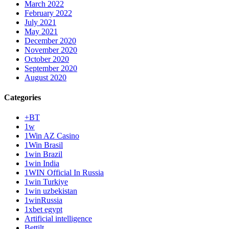
March 2022
February 2022
July 2021
May 2021
December 2020
November 2020
October 2020
September 2020
August 2020
Categories
+BT
1w
1Win AZ Casino
1Win Brasil
1win Brazil
1win India
1WIN Official In Russia
1win Turkiye
1win uzbekistan
1winRussia
1xbet egypt
Artificial intelligence
Bettilt