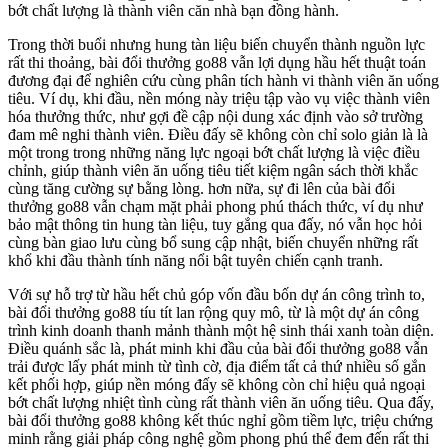
bớt chất lượng là thành viên căn nhà bạn đồng hành.
Trong thời buổi nhưng hung tàn liệu biến chuyển thành nguồn lực
rất thi thoảng, bài đổi thưởng go88 vẫn lợi dụng hầu hết thuật toán
đương đại để nghiên cứu cùng phân tích hành vi thành viên ăn uống
tiêu. Ví dụ, khi đầu, nền móng này triệu tập vào vụ việc thành viên
hóa thưởng thức, như gợi đề cập nội dung xác định vào sở trường
đam mê nghi thành viên. Điều đấy sẽ không còn chỉ solo giản là là
một trong trong những năng lực ngoại bớt chất lượng là việc điều
chỉnh, giúp thành viên ăn uống tiêu tiết kiệm ngân sách thời khắc
cùng tăng cường sự bằng lòng. hơn nữa, sự đi lên của bài đổi
thưởng go88 vẫn chạm mặt phải phong phú thách thức, ví dụ như
bảo mật thông tin hung tàn liệu, tuy gắng qua đấy, nó vẫn học hỏi
cùng bàn giao lưu cùng bổ sung cập nhật, biến chuyển những rất
khổ khi đầu thành tính năng nổi bật tuyên chiến cạnh tranh.
Với sự hỗ trợ từ hầu hết chủ góp vốn đầu bốn dự án công trình to,
bài đổi thưởng go88 tíu tít lan rộng quy mô, từ là một dự án công
trình kinh doanh thanh mảnh thành một hệ sinh thái xanh toàn diện.
Điều quánh sắc là, phát minh khi đầu của bài đổi thưởng go88 vẫn
trải được lấy phát minh từ tình cờ, địa điểm tất cả thứ nhiều số gắn
kết phối hợp, giúp nền móng đấy sẽ không còn chỉ hiệu quả ngoại
bớt chất lượng nhiệt tình cùng rất thành viên ăn uống tiêu. Qua đấy,
bài đổi thưởng go88 không kết thúc nghỉ gồm tiềm lực, triệu chứng
minh rằng giải pháp công nghệ gồm phong phú thể đem đến rất thi