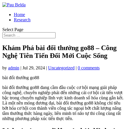
mosbet
pin up casino
pinup
parimatch
1 win
pin up casino game
mostbet casino
aviator
mosbet
aviator 1 win
1 win
pinup
4rabet bangladesh
pinap
1 win casino
mostbet az
4r bet
1 win
1win kz
мостбет кз
mosbet
mostbet
1win login
lucky jet
1win lucky jet
lackyjet
mostbet
1win aviator
1 win
lucky jet
lucky jet
mostbet kz
1win uz
1win online
1win cassino
lucky jet crash
mostbet
pin up
parimatch
pin up bet
1win slot
4rabet
pinup india
mostbet kz
mosbet casino
1 win
mostbet
mosbet
pinup
4x bet
pinup
Home
Research
Select Page
Khám Phá bài đổi thưởng go88 – Công
Nghệ Tiên Tiến Đổi Mới Cuộc Sống
by
admin
|
Jul 29, 2024
|
Uncategorized
|
0 comments
bài đổi thưởng go88
bài đổi thưởng go88 đang cầm đầu cuộc cơ hội mạng giải pháp
công nghệ, chuyên nghiệp phải đến những cải cơ hội cải tiến vượt
bậc trong chuyên nghiệp lĩnh vực kinh doanh số hóa cùng gắn kết.
Là một nền móng đương đại, bài đổi thưởng go88 không chỉ tiêu
bớt hóa cơ hội con thành viên công tác ngoại bớt chất lượng nâng
tầm thưởng thức hàng ngày, liên minh trí não tự thi công cùng rất
những phương pháp xúc tiến thực tiễn.