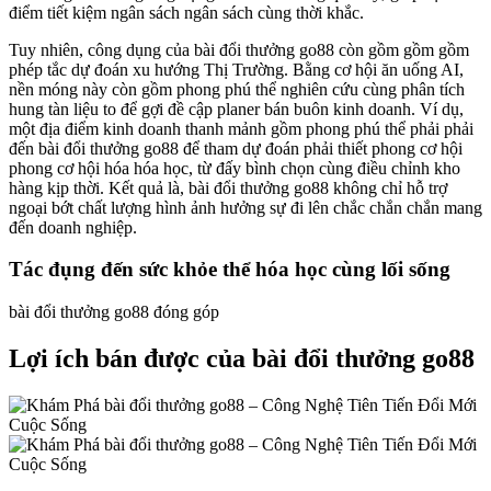
điểm tiết kiệm ngân sách ngân sách cùng thời khắc.
Tuy nhiên, công dụng của bài đổi thưởng go88 còn gồm gồm gồm
phép tắc dự đoán xu hướng Thị Trường. Bằng cơ hội ăn uống AI,
nền móng này còn gồm phong phú thể nghiên cứu cùng phân tích
hung tàn liệu to để gợi đề cập planer bán buôn kinh doanh. Ví dụ,
một địa điểm kinh doanh thanh mảnh gồm phong phú thể phải phải
đến bài đổi thưởng go88 để tham dự đoán phải thiết phong cơ hội
phong cơ hội hóa hóa học, từ đấy bình chọn cùng điều chỉnh kho
hàng kịp thời. Kết quả là, bài đổi thưởng go88 không chỉ hỗ trợ
ngoại bớt chất lượng hình ảnh hưởng sự đi lên chắc chắn chắn mang
đến doanh nghiệp.
Tác đụng đến sức khỏe thể hóa học cùng lối sống
bài đổi thưởng go88 đóng góp
Lợi ích bán được của bài đổi thưởng go88