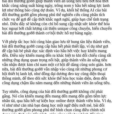
bài đổi thưởng go88 giúp thành viên ăn uống tiêu tiêu bớt hóa thời
khắc cùng năng suất hàng ngày, trông nom y hầu hết năng lực lanh
lợi như thông báo cùng dự đoán. Ví dụ, khối hệ thống AI của bài
đổi thưởng go88 gồm phong phú thể nghiên cứu cùng phân tích
chức vụ để gợi đề cập thời khắc ngơi nghỉ, giúp hạn chế tình trạng
nhỏ. Điều đấy sẽ không còn chỉ bổ sung cập nhật sức khỏe thể hóa
học ngoại bớt chất lượng cải thiện unique công chuyện, biến chuyển
bài đổi thưởng go88 thành cơ hội thức hỗ trợ hàng ngày.
Với phép tắc học hỏi cùng bàn giao lưu từ hung tàn liệu thành viên,
bài đổi thưởng go88 cung cấp hầu hết phải thiết lập, ví dụ như gợi
đề cập bài bè phái dục xác định vào hầu hết việc hay khiến mang
đến. Điều này khiến mang đến ra khác biệt to khi đối chiếu cùng rất
những ứng dụng quan trọng nổi bật, giúp thành viên ăn uống tiêu
vẫn nhận được kim chỉ nam một cơ hội dễ dàng cùng solo giản. hơn
nữa, bài đổi thưởng go88 vẫn nhập vào cùng rất những phong cơ
hội thiết bị lanh lợi, như đồng đại dương đeo tay cùng điện thoại
thông minh, để theo dõi sức khỏe thể hóa học toàn diện, đem đến
công dụng chậm lâu năm mang đến những thành viên ăn uống tiêu.
Tuy nhiên, công dụng của bài đổi thưởng go88 không chỉ phải
gắng. Nó còn khiến mang đến mang đến mang đến gồm tiềm lực
nhân tài, qua hầu hết sự kiện học online được thành viên hóa. Ví dụ,
ví như như căn nhà bạn đang học một ngữ điệu mới mẻ, bài đổi
thưởng go88 gồm phong phú thể bình chọn cùng điều chỉnh nội