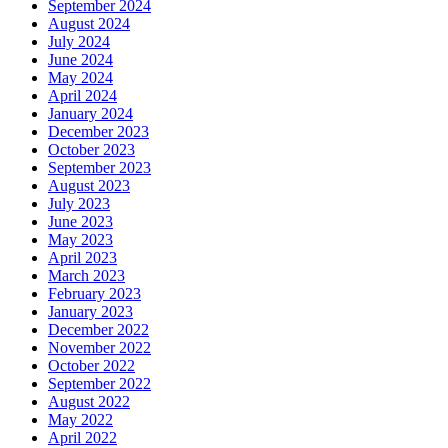
September 2024
August 2024
July 2024
June 2024
May 2024
April 2024
January 2024
December 2023
October 2023
September 2023
August 2023
July 2023
June 2023
May 2023
April 2023
March 2023
February 2023
January 2023
December 2022
November 2022
October 2022
September 2022
August 2022
May 2022
April 2022