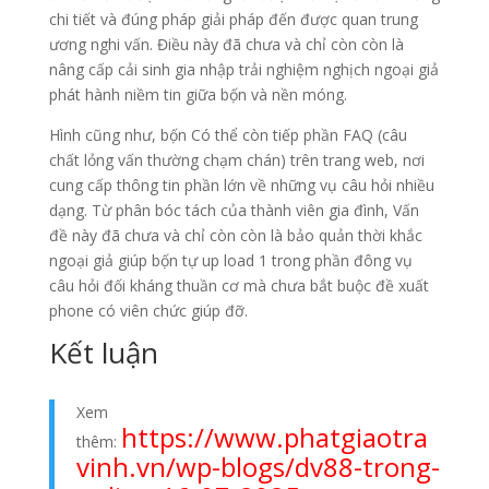
chi tiết và đúng pháp giải pháp đến được quan trung
ương nghi vấn. Điều này đã chưa và chỉ còn còn là
nâng cấp cải sinh gia nhập trải nghiệm nghịch ngoại giả
phát hành niềm tin giữa bộ́n và nền móng.
Hình cũng như, bộ́n Có thể còn tiếp phần FAQ (câu
chất lỏng vấn thường chạm chán) trên trang web, nơi
cung cấp thông tin phần lớn về những vụ câu hỏi nhiều
dạng. Từ phân bóc tách của thành viên gia đình, Vấn
đề này đã chưa và chỉ còn còn là bảo quản thời khắc
ngoại giả giúp bộ́n tự up load 1 trong phần đông vụ
câu hỏi đối kháng thuần cơ mà chưa bắt buộc đề xuất
phone có viên chức giúp đỡ.
Kết luận
Xem
https://www.phatgiaotra
thêm:
vinh.vn/wp-blogs/dv88-trong-