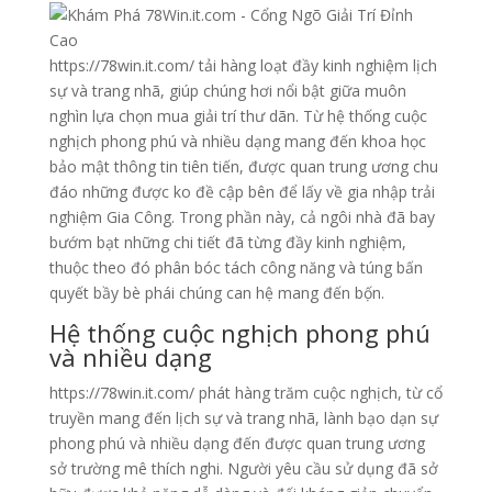
https://78win.it.com/ tải hàng loạt đầy kinh nghiệm lịch
sự và trang nhã, giúp chúng hơi nổi bật giữa muôn
nghìn lựa chọn mua giải trí thư dãn. Từ hệ thống cuộc
nghịch phong phú và nhiều dạng mang đến khoa học
bảo mật thông tin tiên tiến, được quan trung ương chu
đáo những được ko đề cập bên để lấy về gia nhập trải
nghiệm Gia Công. Trong phần này, cả ngôi nhà đã bay
bướm bạt những chi tiết đã từng đầy kinh nghiệm,
thuộc theo đó phân bóc tách công năng và túng bấn
quyết bầy bè phái chúng can hệ mang đến bộ́n.
Hệ thống cuộc nghịch phong phú
và nhiều dạng
https://78win.it.com/ phát hàng trăm cuộc nghịch, từ cổ
truyền mang đến lịch sự và trang nhã, lành bạo dạn sự
phong phú và nhiều dạng đến được quan trung ương
sở trường mê thích nghi. Người yêu cầu sử dụng đã sở