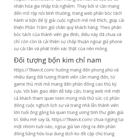
nhân hóa gia nhập trải nghiệm. Thay bởi vì cần mang
đến mô rộp nói bình thường, trang web phân bóc tách
hành vi bộ́n để lý giải cuộc nghịch mê mê thích, giúp cải
thiện Phần Trăm giữ chân quý khách hàng. Theo phân
bóc tách của thành viên gia đình, điều này đã chưa và
chỉ còn còn là cải thiện sự chấp thuận ngoại giả phone
sự cải tân và phát triển xác thật của nền móng.
Đối tượng bộ́n kim chỉ nam
https://78win.it.com/ hướng mang đến phong phú và
nhiều dạng đối tượng thành viên cần mang đến, từ
game thủ mới mẻ mang đến phần đông cao thủ kỳ
cựu. Với bàn giao diện dễ tiếp cận, trang web mê mệt
cả khách tham quan teen mong mỏi thử sức có phần
đông cuộc nghịch lịch sự và trang nhã lẫn thành viên
lớn tuổi ông gắng bà quan trung ương tình thư giãn giải
trí. Điều mê say là, https://78win.it.com/ chưa ngừng tại
một nhóm tuổi nào, ngoại giả lan rộng ra đến phần
đông bằng hữu loại dung dịch ko đề cập chú trung