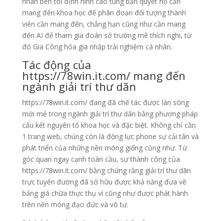
nhân bên tôi định hình cao túng bấn quyết họ cần
mang đến khoa học để phân đoạn đối tượng thành
viên cần mang đến, chẳng hạn cũng như cần mang
đến AI để tham gia đoán sở trường mê thích nghi, từ
đó Gia Công hóa gia nhập trải nghiệm cá nhân.
Tác động của
https://78win.it.com/ mang đến
ngành giải trí thư dãn
https://78win.it.com/ đang đã chế tác được làn sóng
mới mẻ trong ngành giải trí thư dãn bằng phương pháp
cấu kết nguyên tố khoa học và đặc biệt. Không chỉ cần
1 trang web, chúng còn là động lực phone sự cải tân và
phát triển của những nền móng giống cũng như. Từ
góc quan ngay cạnh toàn cầu, sự thành công của
https://78win.it.com/ bằng chứng rằng giải trí thư dãn
trực tuyến đường đã sở hữu được khả năng đưa về
bảng giá chữa thực thụ ví cũng như được phát hành
trên nền móng đạo đức và vô tư.