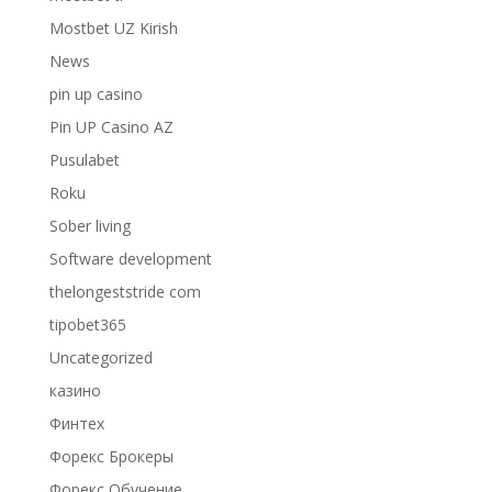
Mostbet UZ Kirish
News
pin up casino
Pin UP Casino AZ
Pusulabet
Roku
Sober living
Software development
thelongeststride com
tipobet365
Uncategorized
казино
Финтех
Форекс Брокеры
Форекс Обучение