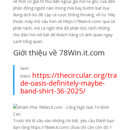
về thời cơ giải trí thư dãn ngoại giả mở ra góc cửa đến
phần đông người nào mong mỏi bay bướm bạt loại
dung dịch ko đề cập cá cược thông thoáng, vô tư. Hãy
thuộc mày mò sâu hơn về https://78win.it.com/ qua sẻ
phân tách, nơi cả ngôi nhà đã phân bóc tách những
chu đáo hơi nổi bật để khách hàng có ánh quan ngay
cạnh tổng quan.
Giới thiệu về 78Win.it.com
Xem
https://thecircular.org/tra
thêm:
de-oasis-definitely-maybe-
band-shirt-36-2025/
Trước khi đi sâu vào những chi tiết, yêu cầu Đánh bạo
dạn rằng https://78win.it.com/ chưa chỉ cần còn đó 1