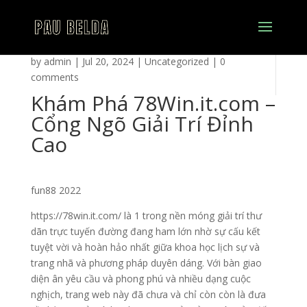
by
admin
|
Jul 20, 2024
|
Uncategorized
|
0
comments
Khám Phá 78Win.it.com –
Cổng Ngõ Giải Trí Đỉnh
Cao
fun88 2022
https://78win.it.com/ là 1 trong nền móng giải trí thư
dãn trực tuyến đường đang ham lớn nhờ sự cấu kết
tuyệt vời và hoàn hảo nhất giữa khoa học lịch sự và
trang nhã và phương pháp duyên dáng. Với bàn giao
diện ân yêu cầu và phong phú và nhiều dạng cuộc
nghịch, trang web này đã chưa và chỉ còn còn là đưa