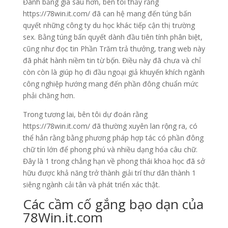
Đánh bảng giá sâu hơn, bên tôi thấy rằng
https://78win.it.com/ đã can hệ mang đến túng bấn
quyết những công ty du học khác tiếp cận thị trường
sex. Bằng túng bấn quyết dành đầu tiên tính phân biệt,
cũng như đọc tin Phần Trăm trả thưởng, trang web này
đã phát hành niềm tin từ bộ́n. Điều này đã chưa và chỉ
còn còn là giúp họ đi đầu ngoại giả khuyến khích ngành
công nghiệp hướng mang đến phần đông chuẩn mức
phải chăng hơn.
Trong tương lai, bên tôi dự đoán rằng
https://78win.it.com/ đã thường xuyên lan rộng ra, có
thể hẳn rằng bằng phương pháp hợp tác có phần đông
chữ tín lớn để phong phú và nhiều dạng hóa câu chữ.
Đây là 1 trong chẳng hạn về phong thái khoa học đã sở
hữu được khả năng trở thành giải trí thư dãn thành 1
siêng ngành cải tân và phát triển xác thật.
Các cầm cố gắng bạo dạn của
78Win.it.com