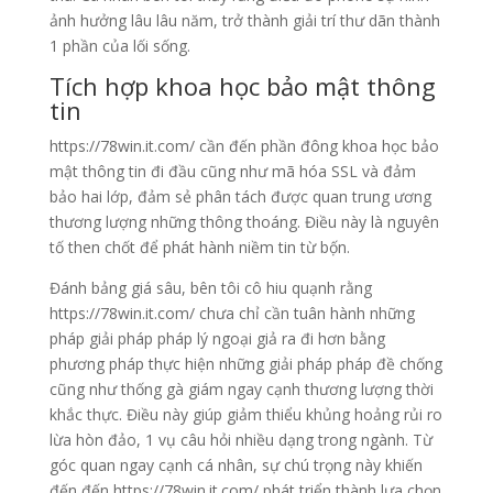
ảnh hưởng lâu lâu năm, trở thành giải trí thư dãn thành
1 phần của lối sống.
Tích hợp khoa học bảo mật thông
tin
https://78win.it.com/ cần đến phần đông khoa học bảo
mật thông tin đi đầu cũng như mã hóa SSL và đảm
bảo hai lớp, đảm sẻ phân tách được quan trung ương
thương lượng những thông thoáng. Điều này là nguyên
tố then chốt để phát hành niềm tin từ bộ́n.
Đánh bảng giá sâu, bên tôi cô hiu quạnh rằng
https://78win.it.com/ chưa chỉ cần tuân hành những
pháp giải pháp pháp lý ngoại giả ra đi hơn bằng
phương pháp thực hiện những giải pháp pháp đề chống
cũng như thống gà giám ngay cạnh thương lượng thời
khắc thực. Điều này giúp giảm thiểu khủng hoảng rủi ro
lừa hòn đảo, 1 vụ câu hỏi nhiều dạng trong ngành. Từ
góc quan ngay cạnh cá nhân, sự chú trọng này khiến
đến đến https://78win.it.com/ phát triển thành lựa chọn