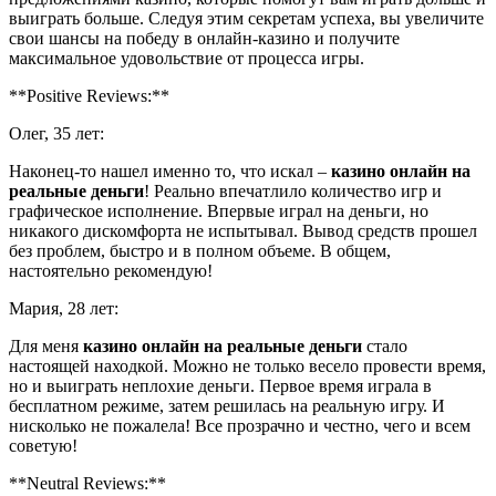
выиграть больше. Следуя этим секретам успеха, вы увеличите
свои шансы на победу в онлайн-казино и получите
максимальное удовольствие от процесса игры.
**Positive Reviews:**
Олег, 35 лет:
Наконец-то нашел именно то, что искал –
казино онлайн на
реальные деньги
! Реально впечатлило количество игр и
графическое исполнение. Впервые играл на деньги, но
никакого дискомфорта не испытывал. Вывод средств прошел
без проблем, быстро и в полном объеме. В общем,
настоятельно рекомендую!
Мария, 28 лет:
Для меня
казино онлайн на реальные деньги
стало
настоящей находкой. Можно не только весело провести время,
но и выиграть неплохие деньги. Первое время играла в
бесплатном режиме, затем решилась на реальную игру. И
нисколько не пожалела! Все прозрачно и честно, чего и всем
советую!
**Neutral Reviews:**