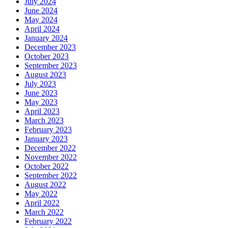
July 2024
June 2024
May 2024
April 2024
January 2024
December 2023
October 2023
September 2023
August 2023
July 2023
June 2023
May 2023
April 2023
March 2023
February 2023
January 2023
December 2022
November 2022
October 2022
September 2022
August 2022
May 2022
April 2022
March 2022
February 2022