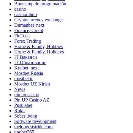
Bootcamp de programación
casino
casinomhub
Cryptocurrency exchange
Dumanbet_next
Finance, Credit
FinTech
Forex Trading
Home & Family, Hobbies
Home & Family, Holidays
IT Вакансії
IT Образование
Kralbet_next
Mostbet Russia
mostbet tr
Mostbet UZ Kirish
News
pin up casino
Pin UP Casino AZ
Pusulabet
Roku
Sober living
Software development
thelongeststride com
tipobet365