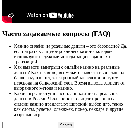
Часто задаваемые вопросы (FAQ)
Казино онлайн на реальные деньги – это безопасно? Да,
если играть в лицензированных казино, которые
используют надежные методы защиты данных и
транзакций.
Как вывести выигрыш с онлайн казино на реальные
деньги? Как правило, вы можете вывести выигрыш на
банковскую карту, электронный кошелек или путем
перевода на банковский счет. Время вывода зависит от
выбранного метода и казино.
Какие игры доступны в онлайн казино на реальные
деньги в России? Большинство лицензированных
онлайн казино предлагают широкий выбор игр, таких
как слоты, рулетка, блэкджек, покер, баккара и другие
азартные игры.
Search
for: