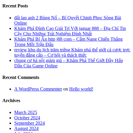
Recent Posts
đất lan anh 2 Bùng Nổ – Bí Quyết Chinh Phục Sòng Bài
Online
Khám Phá Đỉnh Cao Giải Trí Với jaguar 888 – Địa Chỉ Tin
Cậy Cho Những Trải Nghiệm Đỉnh Nhất
Khám Phá Bí Ẩn http j88 com – Cẩm Nang Chiến Thắng
Trong Mỗi Trận Đấu
review khu du lịch trăm trứng Khám phá thế giới cá cược trực
tuyến đẳng cấp – Cơ hội và thách thức
chung cư hà nội giảm giá – Khám Phá Thế Giới Đầy Hấp
Dẫn Của Game Online
Recent Comments
A WordPress Commenter
on
Hello world!
Archives
March 2025
October 2024
September 2024
August 2024