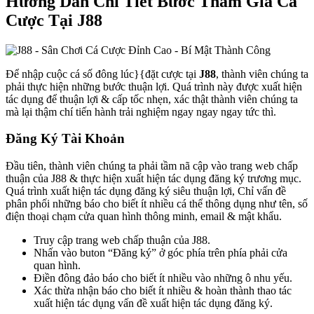
Hướng Dẫn Chi Tiết Bước Tham Gia Cá
Cược Tại J88
Để nhập cuộc cá số đông lúc}{đặt cược tại
J88
, thành viên chúng ta
phải thực hiện những bước thuận lợi. Quá trình này được xuất hiện
tác dụng để thuận lợi & cấp tốc nhẹn, xác thật thành viên chúng ta
mà lại thậm chí tiến hành trải nghiệm ngay ngay ngay tức thì.
Đăng Ký Tài Khoản
Đầu tiên, thành viên chúng ta phải tầm nã cập vào trang web chấp
thuận của J88 & thực hiện xuất hiện tác dụng đăng ký trương mục.
Quá trình xuất hiện tác dụng đăng ký siêu thuận lợi, Chỉ vấn đề
phân phối những báo cho biết ít nhiều cá thể thông dụng như tên, số
điện thoại chạm cửa quan hình thông minh, email & mật khẩu.
Truy cập trang web chấp thuận của J88.
Nhấn vào buton “Đăng ký” ở góc phía trên phía phải cửa
quan hình.
Điền đông đảo báo cho biết ít nhiều vào những ô nhu yếu.
Xác thừa nhận báo cho biết ít nhiều & hoàn thành thao tác
xuất hiện tác dụng vấn đề xuất hiện tác dụng đăng ký.