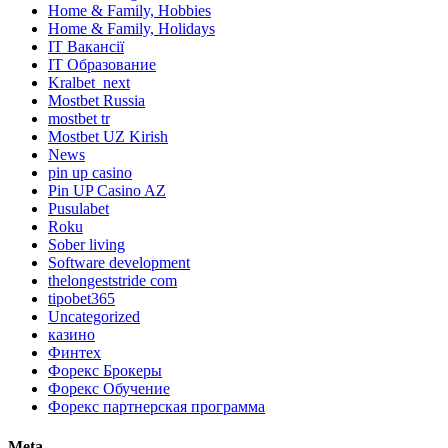
Home & Family, Hobbies
Home & Family, Holidays
IT Вакансії
IT Образование
Kralbet_next
Mostbet Russia
mostbet tr
Mostbet UZ Kirish
News
pin up casino
Pin UP Casino AZ
Pusulabet
Roku
Sober living
Software development
thelongeststride com
tipobet365
Uncategorized
казино
Финтех
Форекс Брокеры
Форекс Обучение
Форекс партнерская программа
Meta