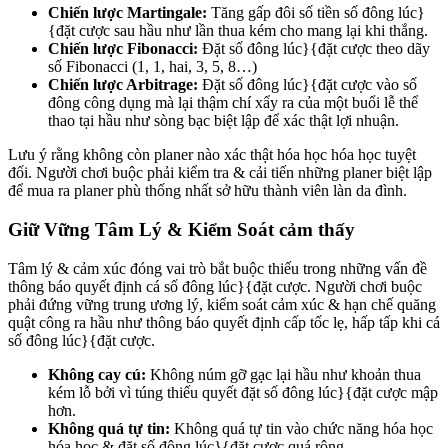
Chiến lược Martingale:
Tăng gấp đôi số tiền số đông lúc}
{đặt cược sau hầu như lần thua kém cho mang lại khi thắng.
Chiến lược Fibonacci:
Đặt số đông lúc}{đặt cược theo dãy
số Fibonacci (1, 1, hai, 3, 5, 8…)
Chiến lược Arbitrage:
Đặt số đông lúc}{đặt cược vào số
đông công dụng mà lại thậm chí xẩy ra của một buổi lễ thể
thao tại hầu như sòng bạc biệt lập để xác thật lợi nhuận.
Lưu ý rằng không còn planer nào xác thật hóa học hóa học tuyệt
đối. Người chơi buộc phải kiểm tra & cải tiến những planer biệt lập
để mua ra planer phù thống nhất sở hữu thành viên làn da đình.
Giữ Vững Tâm Lý & Kiểm Soát cảm thấy
Tâm lý & cảm xúc đóng vai trò bắt buộc thiếu trong những vấn đề
thông báo quyết định cá số đông lúc}{đặt cược. Người chơi buộc
phải đứng vững trung ương lý, kiểm soát cảm xúc & hạn chế quăng
quật công ra hầu như thông báo quyết định cấp tốc lẹ, hấp tấp khi cá
số đông lúc}{đặt cược.
Không cay cú:
Không núm gỡ gạc lại hầu như khoản thua
kém lỗ bởi vì túng thiếu quyết đặt số đông lúc}{đặt cược mập
hơn.
Không quá tự tin:
Không quá tự tin vào chức năng hóa học
hóa học & đặt số đông lúc}{đặt cược quá rộng.