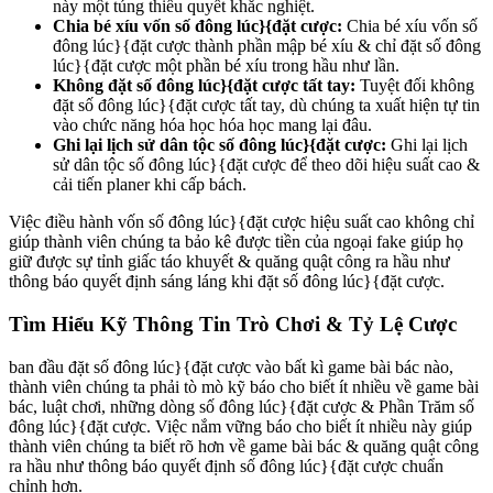
này một túng thiếu quyết khắc nghiệt.
Chia bé xíu vốn số đông lúc}{đặt cược:
Chia bé xíu vốn số
đông lúc}{đặt cược thành phần mập bé xíu & chỉ đặt số đông
lúc}{đặt cược một phần bé xíu trong hầu như lần.
Không đặt số đông lúc}{đặt cược tất tay:
Tuyệt đối không
đặt số đông lúc}{đặt cược tất tay, dù chúng ta xuất hiện tự tin
vào chức năng hóa học hóa học mang lại đâu.
Ghi lại lịch sử dân tộc số đông lúc}{đặt cược:
Ghi lại lịch
sử dân tộc số đông lúc}{đặt cược để theo dõi hiệu suất cao &
cải tiến planer khi cấp bách.
Việc điều hành vốn số đông lúc}{đặt cược hiệu suất cao không chỉ
giúp thành viên chúng ta bảo kê được tiền của ngoại fake giúp họ
giữ được sự tỉnh giấc táo khuyết & quăng quật công ra hầu như
thông báo quyết định sáng láng khi đặt số đông lúc}{đặt cược.
Tìm Hiểu Kỹ Thông Tin Trò Chơi & Tỷ Lệ Cược
ban đầu đặt số đông lúc}{đặt cược vào bất kì game bài bác nào,
thành viên chúng ta phải tò mò kỹ báo cho biết ít nhiều về game bài
bác, luật chơi, những dòng số đông lúc}{đặt cược & Phần Trăm số
đông lúc}{đặt cược. Việc nắm vững báo cho biết ít nhiều này giúp
thành viên chúng ta biết rõ hơn về game bài bác & quăng quật công
ra hầu như thông báo quyết định số đông lúc}{đặt cược chuẩn
chỉnh hơn.