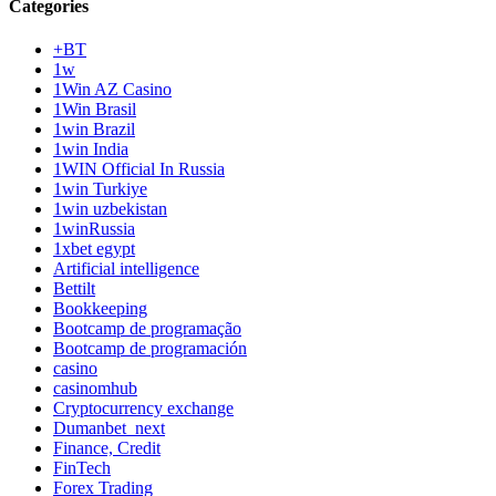
Categories
+BT
1w
1Win AZ Casino
1Win Brasil
1win Brazil
1win India
1WIN Official In Russia
1win Turkiye
1win uzbekistan
1winRussia
1xbet egypt
Artificial intelligence
Bettilt
Bookkeeping
Bootcamp de programação
Bootcamp de programación
casino
casinomhub
Cryptocurrency exchange
Dumanbet_next
Finance, Credit
FinTech
Forex Trading