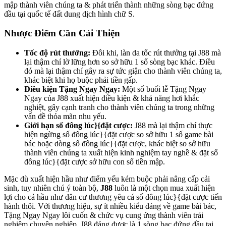
mập thành viên chúng ta & phát triển thành những sòng bạc đứng
đầu tại quốc tế đất dung dịch hình chữ S.
Nhược Điểm Cần Cải Thiện
Tốc độ rút thưởng:
Đôi khi, làn da tốc rút thưởng tại J88 mà
lại thậm chí lờ lững hơn so sở hữu 1 số sòng bạc khác. Điều
đó mà lại thậm chí gây ra sự tức giận cho thành viên chúng ta,
khác biệt khi họ buộc phải tiền gấp.
Điều kiện Tặng Ngay Ngay:
Một số buổi lễ Tặng Ngay
Ngay của J88 xuất hiện điều kiện & khả năng hơi khắc
nghiệt, gây cạnh tranh cho thành viên chúng ta trong những
vấn đề thỏa mãn nhu yếu.
Giới hạn số đông lúc}{đặt cược:
J88 mà lại thậm chí thực
hiện ngừng số đông lúc}{đặt cược so sở hữu 1 số game bài
bác hoặc dòng số đông lúc}{đặt cược, khác biệt so sở hữu
thành viên chúng ta xuất hiện kinh nghiệm tay nghề & đặt số
đông lúc}{đặt cược sở hữu con số tiền mập.
Mặc dù xuất hiện hầu như điểm yếu kém buộc phải nâng cấp cải
sinh, tuy nhiên chú ý toàn bộ,
J88
luôn là một chọn mua xuất hiện
lợi cho cả hầu như dân cư thương yêu cá số đông lúc}{đặt cược tiến
hành thôi. Với thương hiệu, sự ít nhiều kiểu dáng về game bài bác,
Tặng Ngay Ngay lôi cuốn & chức vụ cung ứng thành viên trải
nghiệm chuyên nghiệp, J88 đáng được là 1 sòng bạc đứng đầu tại