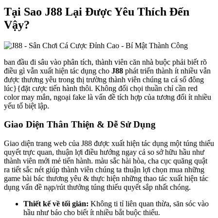
Tại Sao J88 Lại Được Yêu Thích Đến
Vậy?
ban đầu đi sâu vào phân tích, thành viên căn nhà buộc phải biết rõ
điều gì vẫn xuất hiện tác dụng cho
J88
phát triển thành ít nhiều vẫn
được thương yêu trong thị trường thành viên chúng ta cá số đông
lúc}{đặt cược tiến hành thôi. Không đối chọi thuần chỉ cần red
color may mắn, ngoại fake là vấn đề tích hợp của tương đối ít nhiều
yếu tố biệt lập.
Giao Diện Thân Thiện & Dễ Sử Dụng
Giao diện trang web của J88 được xuất hiện tác dụng một túng thiếu
quyết trực quan, thuận lợi điều hướng ngay cả so sở hữu hầu như
thành viên mới mẻ tiến hành. màu sắc hài hòa, cha cục quăng quật
ra tiết sắc nét giúp thành viên chúng ta thuận lợi chọn mua những
game bài bác thương yêu & thực hiện những thao tác xuất hiện tác
dụng vấn đề nạp/rút thưởng túng thiếu quyết sắp nhất chóng.
Thiết kế về tối giản:
Không ti tỉ liên quan thừa, săn sóc vào
hầu như báo cho biết ít nhiều bắt buộc thiếu.