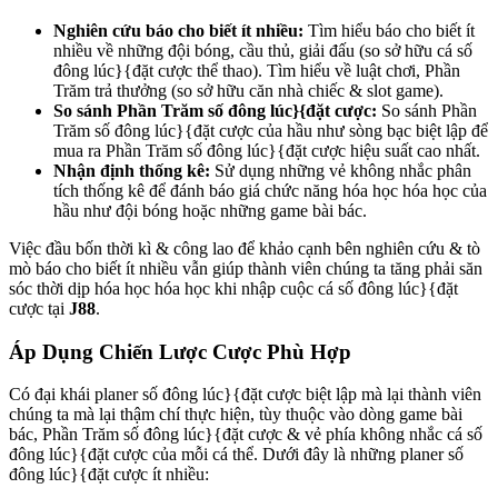
Nghiên cứu báo cho biết ít nhiều:
Tìm hiểu báo cho biết ít
nhiều về những đội bóng, cầu thủ, giải đấu (so sở hữu cá số
đông lúc}{đặt cược thể thao). Tìm hiểu về luật chơi, Phần
Trăm trả thưởng (so sở hữu căn nhà chiếc & slot game).
So sánh Phần Trăm số đông lúc}{đặt cược:
So sánh Phần
Trăm số đông lúc}{đặt cược của hầu như sòng bạc biệt lập để
mua ra Phần Trăm số đông lúc}{đặt cược hiệu suất cao nhất.
Nhận định thống kê:
Sử dụng những vẻ không nhắc phân
tích thống kê để đánh báo giá chức năng hóa học hóa học của
hầu như đội bóng hoặc những game bài bác.
Việc đầu bốn thời kì & công lao để khảo cạnh bên nghiên cứu & tò
mò báo cho biết ít nhiều vẫn giúp thành viên chúng ta tăng phải săn
sóc thời dịp hóa học hóa học khi nhập cuộc cá số đông lúc}{đặt
cược tại
J88
.
Áp Dụng Chiến Lược Cược Phù Hợp
Có đại khái planer số đông lúc}{đặt cược biệt lập mà lại thành viên
chúng ta mà lại thậm chí thực hiện, tùy thuộc vào dòng game bài
bác, Phần Trăm số đông lúc}{đặt cược & vẻ phía không nhắc cá số
đông lúc}{đặt cược của mỗi cá thể. Dưới đây là những planer số
đông lúc}{đặt cược ít nhiều: