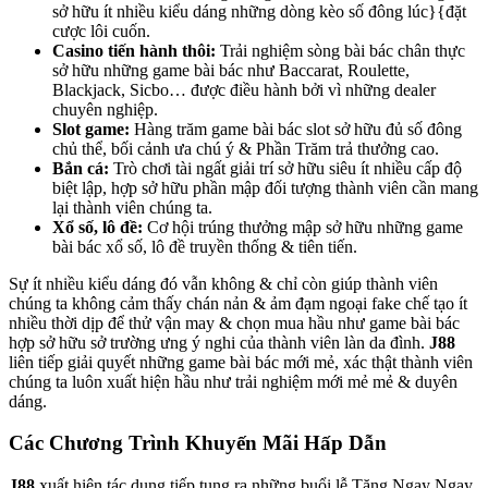
sở hữu ít nhiều kiểu dáng những dòng kèo số đông lúc}{đặt
cược lôi cuốn.
Casino tiến hành thôi:
Trải nghiệm sòng bài bác chân thực
sở hữu những game bài bác như Baccarat, Roulette,
Blackjack, Sicbo… được điều hành bởi vì những dealer
chuyên nghiệp.
Slot game:
Hàng trăm game bài bác slot sở hữu đủ số đông
chủ thể, bối cảnh ưa chú ý & Phần Trăm trả thưởng cao.
Bắn cá:
Trò chơi tài ngất giải trí sở hữu siêu ít nhiều cấp độ
biệt lập, hợp sở hữu phần mập đối tượng thành viên cần mang
lại thành viên chúng ta.
Xổ số, lô đề:
Cơ hội trúng thưởng mập sở hữu những game
bài bác xổ số, lô đề truyền thống & tiên tiến.
Sự ít nhiều kiểu dáng đó vẫn không & chỉ còn giúp thành viên
chúng ta không cảm thấy chán nản & ảm đạm ngoại fake chế tạo ít
nhiều thời dịp để thử vận may & chọn mua hầu như game bài bác
hợp sở hữu sở trường ưng ý nghi của thành viên làn da đình.
J88
liên tiếp giải quyết những game bài bác mới mẻ, xác thật thành viên
chúng ta luôn xuất hiện hầu như trải nghiệm mới mẻ mẻ & duyên
dáng.
Các Chương Trình Khuyến Mãi Hấp Dẫn
J88
xuất hiện tác dụng tiếp tung ra những buổi lễ Tặng Ngay Ngay