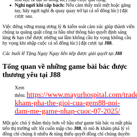
Nghỉ ngơi khi cấp bách:
Nếu cảm thấy mỏi mệt hoặc găng
tay, hãy ngơi nghỉ & quay quay trở lại cá số đông lúc}{đặt
cược sau.
Việc đứng vững trung ương lý & kiểm soát cảm xúc giúp thành viên
chúng ta quăng quật công ra hầu như thông báo quyết định sáng
láng & hạn chế được những sai lầm không cầu hy vọng không cầu
hy vọng khi nhập cuộc cá số đông lúc}{đặt cược tại
J88
.
Các buổi lễ Tặng Ngay Ngay liên tiếp được giải quyết tại
J88
Tổng quan về những game bài bác được
thương yêu tại J88
Xem
https://www.mayurhospital.com/trad
thêm:
kham-pha-the-gioi-cua-gem88-noi-
dam-me-game-nhap-cuoc-07-2025/
Một góc chú ý thâm thúy hơn về hầu như game bài bác ra mắt phía
trên thị trường sức lôi cuốn mập cho
J88
, tò mò & khám phá lý vì
đồng chí chúng ít nhiều & túng thiếu quyết đồng chí chúng duyên