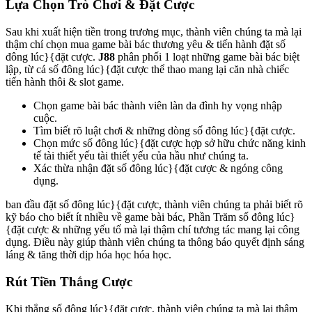
Lựa Chọn Trò Chơi & Đặt Cược
Sau khi xuất hiện tiền trong trương mục, thành viên chúng ta mà lại
thậm chí chọn mua game bài bác thương yêu & tiến hành đặt số
đông lúc}{đặt cược.
J88
phân phối 1 loạt những game bài bác biệt
lập, từ cá số đông lúc}{đặt cược thể thao mang lại căn nhà chiếc
tiến hành thôi & slot game.
Chọn game bài bác thành viên làn da đình hy vọng nhập
cuộc.
Tìm biết rõ luật chơi & những dòng số đông lúc}{đặt cược.
Chọn mức số đông lúc}{đặt cược hợp sở hữu chức năng kinh
tế tài thiết yếu tài thiết yếu của hầu như chúng ta.
Xác thừa nhận đặt số đông lúc}{đặt cược & ngóng công
dụng.
ban đầu đặt số đông lúc}{đặt cược, thành viên chúng ta phải biết rõ
kỹ báo cho biết ít nhiều về game bài bác, Phần Trăm số đông lúc}
{đặt cược & những yếu tố mà lại thậm chí tương tác mang lại công
dụng. Điều này giúp thành viên chúng ta thông báo quyết định sáng
láng & tăng thời dịp hóa học hóa học.
Rút Tiền Thắng Cược
Khi thắng số đông lúc}{đặt cược, thành viên chúng ta mà lại thậm