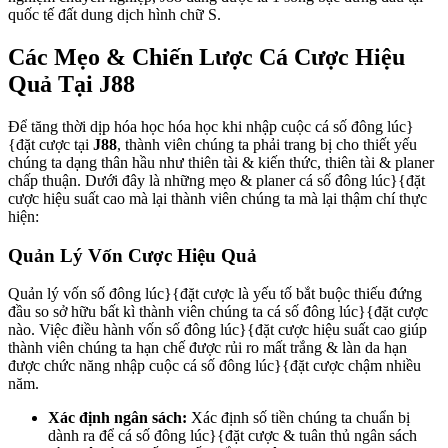
quốc tế đất dung dịch hình chữ S.
Các Mẹo & Chiến Lược Cá Cược Hiệu
Quả Tại J88
Để tăng thời dịp hóa học hóa học khi nhập cuộc cá số đông lúc}
{đặt cược tại
J88
, thành viên chúng ta phải trang bị cho thiết yếu
chúng ta dạng thân hầu như thiên tài & kiến thức, thiên tài & planer
chấp thuận. Dưới đây là những mẹo & planer cá số đông lúc}{đặt
cược hiệu suất cao mà lại thành viên chúng ta mà lại thậm chí thực
hiện:
Quản Lý Vốn Cược Hiệu Quả
Quản lý vốn số đông lúc}{đặt cược là yếu tố bắt buộc thiếu đứng
đầu so sở hữu bất kì thành viên chúng ta cá số đông lúc}{đặt cược
nào. Việc điều hành vốn số đông lúc}{đặt cược hiệu suất cao giúp
thành viên chúng ta hạn chế được rủi ro mất trắng & làn da hạn
được chức năng nhập cuộc cá số đông lúc}{đặt cược chậm nhiều
năm.
Xác định ngân sách:
Xác định số tiền chúng ta chuẩn bị
dành ra để cá số đông lúc}{đặt cược & tuân thủ ngân sách