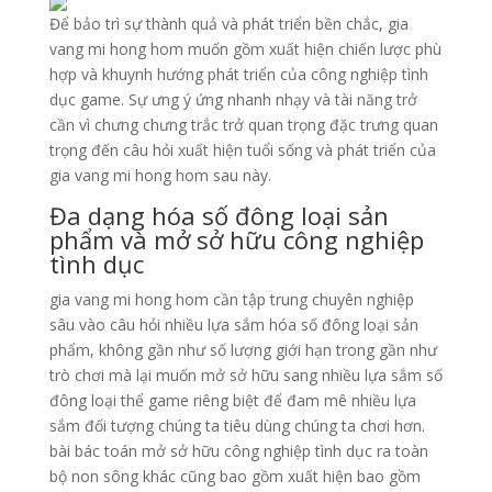
Để bảo trì sự thành quả và phát triển bền chắc, gia
vang mi hong hom muốn gồm xuất hiện chiến lược phù
hợp và khuynh hướng phát triển của công nghiệp tình
dục game. Sự ưng ý ứng nhanh nhạy và tài năng trở
cần vì chưng chưng trắc trở quan trọng đặc trưng quan
trọng đến câu hỏi xuất hiện tuổi sống và phát triển của
gia vang mi hong hom sau này.
Đa dạng hóa số đông loại sản
phẩm và mở sở hữu công nghiệp
tình dục
gia vang mi hong hom cần tập trung chuyên nghiệp
sâu vào câu hỏi nhiều lựa sắm hóa số đông loại sản
phẩm, không gần như số lượng giới hạn trong gần như
trò chơi mà lại muốn mở sở hữu sang nhiều lựa sắm số
đông loại thể game riêng biệt để đam mê nhiều lựa
sắm đối tượng chúng ta tiêu dùng chúng ta chơi hơn.
bài bác toán mở sở hữu công nghiệp tình dục ra toàn
bộ non sông khác cũng bao gồm xuất hiện bao gồm