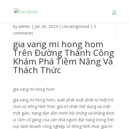
mosbet
pin up casino
pinup
parimatch
1 win
pin up casino game
mostbet casino
aviator
mosbet
aviator 1 win
1 win
pinup
4rabet bangladesh
pinap
1 win casino
mostbet az
4r bet
1 win
1win kz
мостбет кз
mosbet
mostbet
1win login
lucky jet
1win lucky jet
lackyjet
mostbet
1win aviator
1 win
lucky jet
lucky jet
mostbet kz
1win uz
1win online
1win cassino
lucky jet crash
mostbet
pin up
parimatch
pin up bet
1win slot
4rabet
pinup india
mostbet kz
mosbet casino
1 win
mostbet
mosbet
pinup
4x bet
pinup
by
admin
|
Jun 26, 2024
|
Uncategorized
|
0
comments
gia vang mi hong hom
Trên Đường Thành Công
Khám Phá Tiềm Năng Và
Thách Thức
gia vang mi hong hom
gia vang mi hong hom, xuất phát xuất phát từ một trò
chơi số đông hình thức giải trí nhân thể dụng và một-
một giản, đang dần dần minh hội chứng và khẳng định
vị cầm cố gắng của căn nhà người đặt hàng trong lĩnh
vực kinh doanh công nghiệp số đông hình thức giải trí