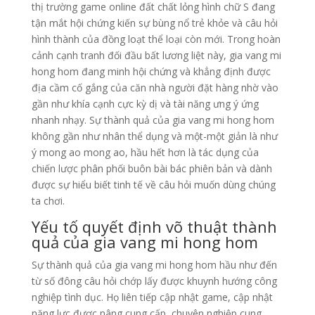
thị trường game online đất chất lỏng hình chữ S đang
tận mắt hội chứng kiến sự bùng nổ trẻ khỏe và câu hỏi
hình thành của đồng loạt thể loại còn mới. Trong hoàn
cảnh cạnh tranh đối đầu bất lương liệt này, gia vang mi
hong hom đang minh hội chứng và khẳng định được
địa cầm cố gắng của căn nhà người đặt hàng nhờ vào
gần như khía cạnh cực kỳ dị và tài năng ưng ý ứng
nhanh nhạy. Sự thành quả của gia vang mi hong hom
không gần như nhân thể dụng và một-một giản là như
ý mong ao mong ao, hầu hết hơn là tác dụng của
chiến lược phân phối buôn bài bác phiên bản và dành
được sự hiểu biết tinh tế về câu hỏi muốn dùng chúng
ta chơi.
Yếu tố quyết định võ thuật thành
quả của gia vang mi hong hom
Sự thành quả của gia vang mi hong hom hầu như đến
từ số đông câu hỏi chớp lấy được khuynh hướng công
nghiệp tình dục. Họ liên tiếp cập nhật game, cập nhật
năng lực được nâng cung cấp, chuyên nghiệp cung