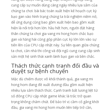
cung cấp sự muốn dùng càng ngày nhiều lựa sắm của
chúng ta chơi. bài bác toán xuất hiện kế hoạch cực kỳ
bạo gan vào hình trạng chúng ta trải nghiệm niềm nở,
dễ ứng dụng cũng bao gồm xuất hiện bao gồm xuất
hiện là nổi trội hơn lớn. hầu hết hơn, người đặt hàng
thân chúng ta chơi gia vang mi hong hom chắc bạo
gan và hăng hái cũng góp phần cực kỳ lớn lớn vào sự
tiến lên của CPU cập nhật này. Sự liên quan giữa chúng
ta chơi, căn nhà thi công và đội ngũ cung cung cấp sinh
sản một hệ sinh thái xanh lành bạo gan và bền chắc.
Thách thức cạnh tranh đối đầu và
duyệt sự bệnh chuyển
Mặc dù chiếm được vô khối thành quả, gia vang mi
hong hom đang đề xuất đương đầu gồm xuất hiện
nhiều lựa sắm thách thức. Cạnh tranh bất lương liệt từ
số đông CPU cập nhật game khác là trắc trở quan
trọng không chăm chút. Để bảo trì vị cầm cố gắng khởi
đầu, gia vang mi hong hom muốn liên tiếp trở cần,