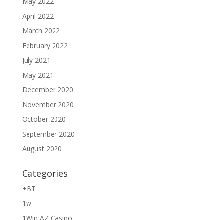
May 2022
April 2022
March 2022
February 2022
July 2021
May 2021
December 2020
November 2020
October 2020
September 2020
August 2020
Categories
+BT
1w
1Win AZ Casino