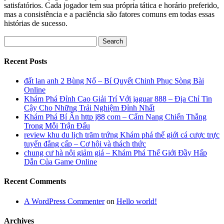
satisfatórios. Cada jogador tem sua própria tática e horário preferido,
mas a consistência e a paciência são fatores comuns em todas essas
histórias de sucesso.
Search
for:
Recent Posts
đất lan anh 2 Bùng Nổ – Bí Quyết Chinh Phục Sòng Bài
Online
Khám Phá Đỉnh Cao Giải Trí Với jaguar 888 – Địa Chỉ Tin
Cậy Cho Những Trải Nghiệm Đỉnh Nhất
Khám Phá Bí Ẩn http j88 com – Cẩm Nang Chiến Thắng
Trong Mỗi Trận Đấu
review khu du lịch trăm trứng Khám phá thế giới cá cược trực
tuyến đẳng cấp – Cơ hội và thách thức
chung cư hà nội giảm giá – Khám Phá Thế Giới Đầy Hấp
Dẫn Của Game Online
Recent Comments
A WordPress Commenter
on
Hello world!
Archives