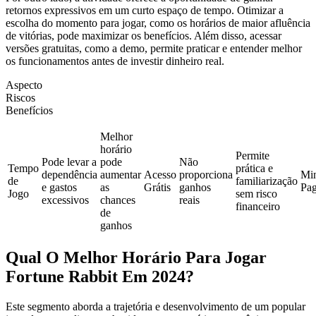
retornos expressivos em um curto espaço de tempo. Otimizar a
escolha do momento para jogar, como os horários de maior afluência
de vitórias, pode maximizar os benefícios. Além disso, acessar
versões gratuitas, como a demo, permite praticar e entender melhor
os funcionamentos antes de investir dinheiro real.
Aspecto
Riscos
Benefícios
Melhor
horário
Permite
Pode levar a
pode
Não
Tempo
prática e
dependência
aumentar
Acesso
proporciona
Mi
de
familiarização
e gastos
as
Grátis
ganhos
Pag
Jogo
sem risco
excessivos
chances
reais
financeiro
de
ganhos
Qual O Melhor Horário Para Jogar
Fortune Rabbit Em 2024?
Este segmento aborda a trajetória e desenvolvimento de um popular