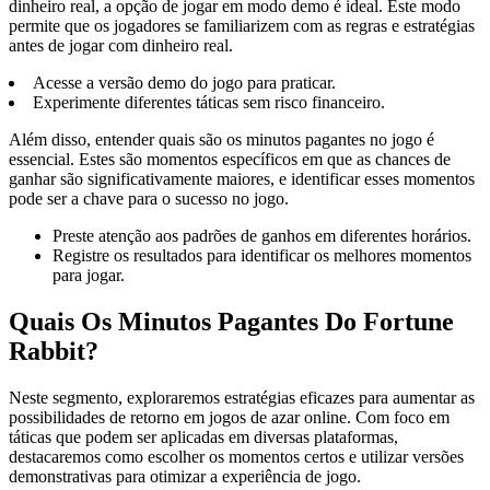
dinheiro real, a opção de jogar em modo demo é ideal. Este modo
permite que os jogadores se familiarizem com as regras e estratégias
antes de jogar com dinheiro real.
Acesse a versão demo do jogo para praticar.
Experimente diferentes táticas sem risco financeiro.
Além disso, entender quais são os minutos pagantes no jogo é
essencial. Estes são momentos específicos em que as chances de
ganhar são significativamente maiores, e identificar esses momentos
pode ser a chave para o sucesso no jogo.
Preste atenção aos padrões de ganhos em diferentes horários.
Registre os resultados para identificar os melhores momentos
para jogar.
Quais Os Minutos Pagantes Do Fortune
Rabbit?
Neste segmento, exploraremos estratégias eficazes para aumentar as
possibilidades de retorno em jogos de azar online. Com foco em
táticas que podem ser aplicadas em diversas plataformas,
destacaremos como escolher os momentos certos e utilizar versões
demonstrativas para otimizar a experiência de jogo.