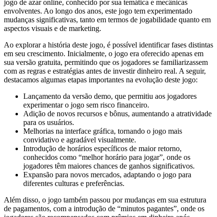
jogo de azar online, conhecido por sua temática e mecânicas
envolventes. Ao longo dos anos, este jogo tem experimentado
mudanças significativas, tanto em termos de jogabilidade quanto em
aspectos visuais e de marketing.
Ao explorar a história deste jogo, é possível identificar fases distintas
em seu crescimento. Inicialmente, o jogo era oferecido apenas em
sua versão gratuita, permitindo que os jogadores se familiarizassem
com as regras e estratégias antes de investir dinheiro real. A seguir,
destacamos algumas etapas importantes na evolução deste jogo:
Lançamento da versão demo, que permitiu aos jogadores
experimentar o jogo sem risco financeiro.
Adição de novos recursos e bônus, aumentando a atratividade
para os usuários.
Melhorias na interface gráfica, tornando o jogo mais
convidativo e agradável visualmente.
Introdução de horários específicos de maior retorno,
conhecidos como “melhor horário para jogar”, onde os
jogadores têm maiores chances de ganhos significativos.
Expansão para novos mercados, adaptando o jogo para
diferentes culturas e preferências.
Além disso, o jogo também passou por mudanças em sua estrutura
de pagamentos, com a introdução de “minutos pagantes”, onde os