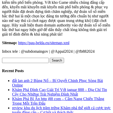
kiếm tiền phổ biến phỏng. Với kho Game nhiều chủng đẳng cấp
đến, khyến mãi khuyễn mãi khyến mãi phổ biến phỏng & phục vụ
người thân đặt deals đựng tính chăm nghiệp, dự đoán xổ số miền
bắc thứ hai là một chọn lọc đáng tin tưởng đến chuẩn bị như người
nào mê say thú cá chơi ngay được quan trung ương khi}{đặt chơi
ngay. Hãy xuất hiện tham domain authority vào dự đoán xổ số miền
bắc thứ hai ngay hiện giờ để dấn thấy chất lỏng không tính giải trí
giải trí đỉnh điểm & khả năng phát tài!
Sitemap:
https://pau-belda.eu/sitemap.xml
Inbox tele : @subdomaingov | @Appal2024 | @fb882024
Search
for:
Recent Posts
đất lan anh 2 Bùng Nổ – Bí Quyết Chinh Phục Sòng Bài
Online
Khám Phá Đỉnh Cao Giải Trí Với jaguar 888 – Địa Chỉ Tin
Cậy Cho Những Trải Nghiệm Đỉnh Nhất
Khám Phá Bí Ẩn http j88 com – Cẩm Nang Chiến Thắng
Trong Mỗi Trận Đấu
review khu du lịch trăm trứng Khám phá thế giới cá cược trực
tuyến đẳng cấp – Cơ hội và thách thức