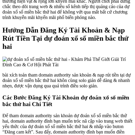
thưởng hiện vật & rộng lớn khyến mãi khác. Người chơi phải đứng
chắc theo dõi trang web & nhiều số kênh tiếp thị quảng cáo của dự
đoán xổ số miền bắc thứ hai để không vứt qua mất bất cứ chương
trình khuyễn mãi khyến mãi phổ biến phỏng nào.
Hướng Dẫn Đăng Ký Tài Khoản & Nạp
Rút Tiền Tại dự đoán xổ số miền bắc thứ
hai
bài xích toán tham domain authority sản khoản & nạp rút tiền tại dự
đoán xổ số miền bắc thứ hai khôn cùng solo giản dễ dàng & nhanh
nhẹn, được vận dụng qua quá trình điều solo giản.
Các Bước Đăng Ký Tài Khoản dự đoán xổ số miền
bắc thứ hai Chi Tiết
Để tham domain authority sản khoản dự đoán xổ số miền bắc thứ
hai, domain authority đình bạn muốn tróc nã cập vào trang web thiết
yếu thức của dự đoán xổ số miền bắc thứ hai & nhấp vào buton
“Đăng cam kết”. Sau đấy, domain authority đình bạn muốn điền