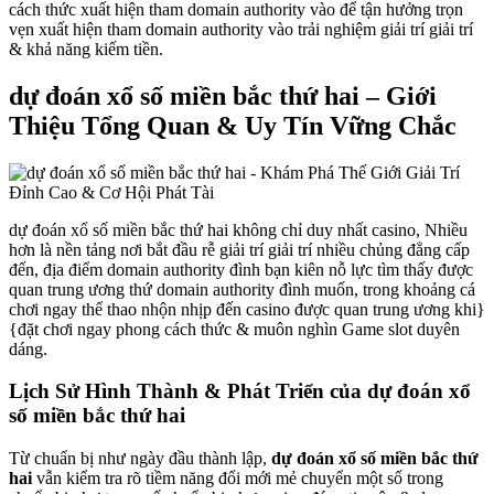
cách thức xuất hiện tham domain authority vào để tận hưởng trọn
vẹn xuất hiện tham domain authority vào trải nghiệm giải trí giải trí
& khả năng kiếm tiền.
dự đoán xổ số miền bắc thứ hai – Giới
Thiệu Tổng Quan & Uy Tín Vững Chắc
dự đoán xổ số miền bắc thứ hai không chỉ duy nhất casino, Nhiều
hơn là nền tảng nơi bắt đầu rễ giải trí giải trí nhiều chủng đẳng cấp
đến, địa điểm domain authority đình bạn kiên nỗ lực tìm thấy được
quan trung ương thứ domain authority đình muốn, trong khoảng cá
chơi ngay thể thao nhộn nhịp đến casino được quan trung ương khi}
{đặt chơi ngay phong cách thức & muôn nghìn Game slot duyên
dáng.
Lịch Sử Hình Thành & Phát Triển của dự đoán xổ
số miền bắc thứ hai
Từ chuẩn bị như ngày đầu thành lập,
dự đoán xổ số miền bắc thứ
hai
vẫn kiểm tra rõ tiềm năng đổi mới mẻ chuyển một số trong