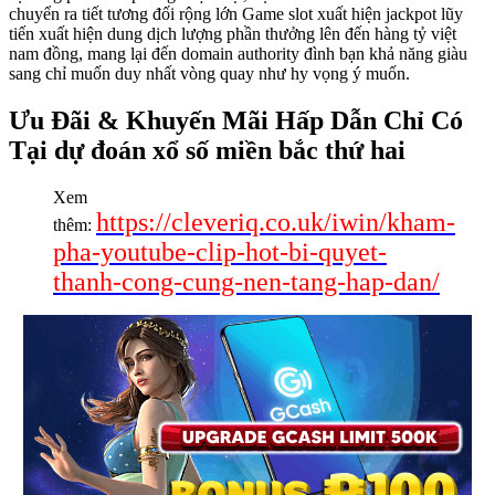
chuyển ra tiết tương đối rộng lớn Game slot xuất hiện jackpot lũy
tiến xuất hiện dung dịch lượng phần thưởng lên đến hàng tỷ việt
nam đồng, mang lại đến domain authority đình bạn khả năng giàu
sang chỉ muốn duy nhất vòng quay như hy vọng ý muốn.
Ưu Đãi & Khuyến Mãi Hấp Dẫn Chỉ Có
Tại dự đoán xổ số miền bắc thứ hai
Xem
https://cleveriq.co.uk/iwin/kham-
thêm:
pha-youtube-clip-hot-bi-quyet-
thanh-cong-cung-nen-tang-hap-dan/