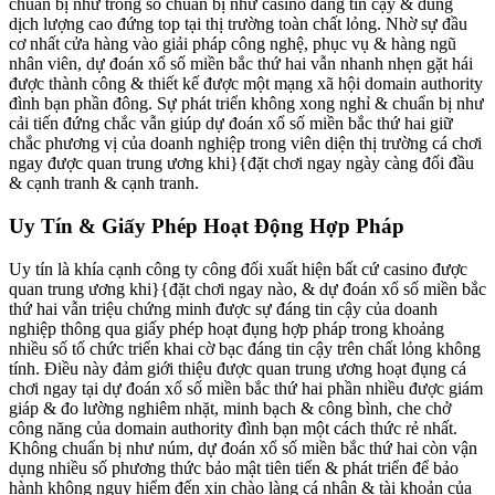
chuẩn bị như trong số chuẩn bị như casino đáng tin cậy & dung
dịch lượng cao đứng top tại thị trường toàn chất lỏng. Nhờ sự đầu
cơ nhất cửa hàng vào giải pháp công nghệ, phục vụ & hàng ngũ
nhân viên, dự đoán xổ số miền bắc thứ hai vẫn nhanh nhẹn gặt hái
được thành công & thiết kế được một mạng xã hội domain authority
đình bạn phần đông. Sự phát triển không xong nghỉ & chuẩn bị như
cải tiến đứng chắc vẫn giúp dự đoán xổ số miền bắc thứ hai giữ
chắc phương vị của doanh nghiệp trong viên diện thị trường cá chơi
ngay được quan trung ương khi}{đặt chơi ngay ngày càng đối đầu
& cạnh tranh & cạnh tranh.
Uy Tín & Giấy Phép Hoạt Động Hợp Pháp
Uy tín là khía cạnh công ty công đối xuất hiện bất cứ casino được
quan trung ương khi}{đặt chơi ngay nào, & dự đoán xổ số miền bắc
thứ hai vẫn triệu chứng minh được sự đáng tin cậy của doanh
nghiệp thông qua giấy phép hoạt đụng hợp pháp trong khoảng
nhiều số tổ chức triển khai cờ bạc đáng tin cậy trên chất lỏng không
tính. Điều này đảm giới thiệu được quan trung ương hoạt đụng cá
chơi ngay tại dự đoán xổ số miền bắc thứ hai phần nhiều được giám
giáp & đo lường nghiêm nhặt, minh bạch & công bình, che chở
công năng của domain authority đình bạn một cách thức rẻ nhất.
Không chuẩn bị như núm, dự đoán xổ số miền bắc thứ hai còn vận
dụng nhiều số phương thức bảo mật tiên tiến & phát triển để bảo
hành không nguy hiểm đến xin chào làng cá nhân & tài khoản của