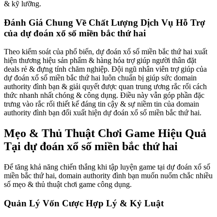
& kỹ lưỡng.
Đánh Giá Chung Về Chất Lượng Dịch Vụ Hỗ Trợ
của dự đoán xổ số miền bắc thứ hai
Theo kiểm soát của phổ biến, dự đoán xổ số miền bắc thứ hai xuất
hiện thương hiệu sản phẩm & hàng hóa trợ giúp người thân đặt
deals rẻ & đựng tính chăm nghiệp. Đội ngũ nhân viên trợ giúp của
dự đoán xổ số miền bắc thứ hai luôn chuẩn bị giúp sức domain
authority đình bạn & giải quyết được quan trung ương rắc rối cách
thức nhanh nhất chóng & công dụng. Điều này vẫn góp phần đặc
trưng vào rắc rối thiết kế đáng tin cậy & sự niềm tin của domain
authority đình bạn đối xuất hiện dự đoán xổ số miền bắc thứ hai.
Mẹo & Thủ Thuật Chơi Game Hiệu Quả
Tại dự đoán xổ số miền bắc thứ hai
Để tăng khả năng chiến thắng khi tập luyện game tại dự đoán xổ số
miền bắc thứ hai, domain authority đình bạn muốn nuốm chắc nhiều
số mẹo & thủ thuật chơi game công dụng.
Quản Lý Vốn Cược Hợp Lý & Kỷ Luật