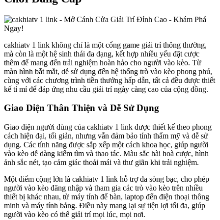
cakhiatv 1 link không chỉ là một cổng game giải trí thông thường,
mà còn là một hệ sinh thái đa dạng, kết hợp nhiều yếu đặt cược
thêm để mang đến trải nghiệm hoàn hảo cho người vào kèo. Từ
màn hình bắt mắt, dễ sử dụng đến hệ thống trò vào kèo phong phú,
cùng với các chương trình tiền thưởng hấp dẫn, tất cả đều được thiết
kế tỉ mỉ để đáp ứng nhu cầu giải trí ngày càng cao của cộng đồng.
Giao Diện Thân Thiện và Dễ Sử Dụng
Giao diện người dùng của cakhiatv 1 link được thiết kế theo phong
cách hiện đại, tối giản, nhưng vẫn đảm bảo tính thẩm mỹ và dễ sử
dụng. Các tính năng được sắp xếp một cách khoa học, giúp người
vào kèo dễ dàng kiếm tìm và thao tác. Màu sắc hài hoà cược, hình
ảnh sắc nét, tạo cảm giác thoải mái và thư giãn khi trải nghiệm.
Một điểm cộng lớn là cakhiatv 1 link hỗ trợ đa sòng bạc, cho phép
người vào kèo đăng nhập và tham gia các trò vào kèo trên nhiều
thiết bị khác nhau, từ máy tính để bàn, laptop đến điện thoại thông
minh và máy tính bảng. Điều này mang lại sự tiện lợi tối đa, giúp
người vào kèo có thể giải trí mọi lúc, mọi nơi.