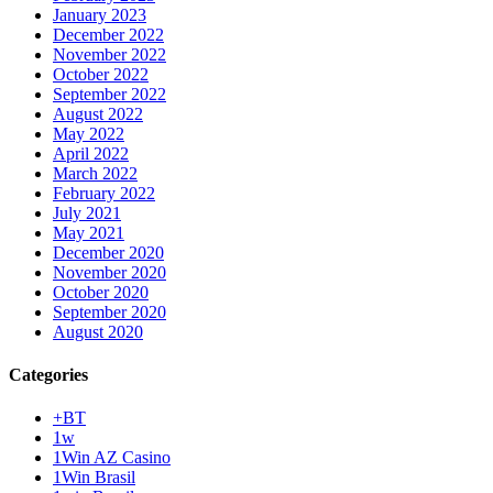
January 2023
December 2022
November 2022
October 2022
September 2022
August 2022
May 2022
April 2022
March 2022
February 2022
July 2021
May 2021
December 2020
November 2020
October 2020
September 2020
August 2020
Categories
+BT
1w
1Win AZ Casino
1Win Brasil