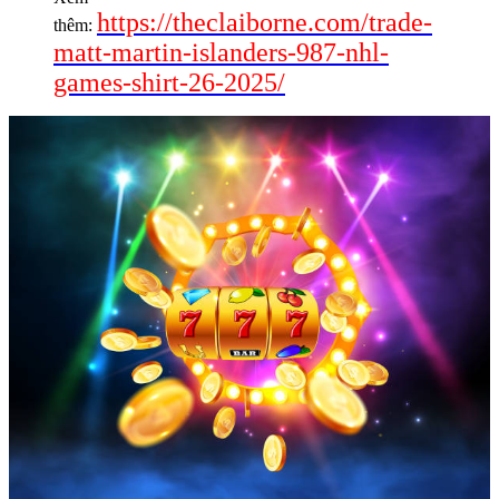
https://theclaiborne.com/trade-
thêm:
matt-martin-islanders-987-nhl-
games-shirt-26-2025/