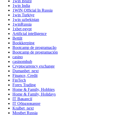
1win Brazil
1win India
1WIN Official In Russia
1win Turkiye
1win uzbekistan
1winRussia
1xbet egypt
Artificial intelligence
Bettilt
Bookkeeping
Bootcamp de programação
Bootcamp de programación
casino
casinomhub
Cryptocurrency exchange
Dumanbet_next
Finance, Credit
FinTech
Forex Trading
Home & Family, Hobbies
Home & Family, Holidays
IT Вакансії
IT Образование
Kralbet_next
Mostbet Russia