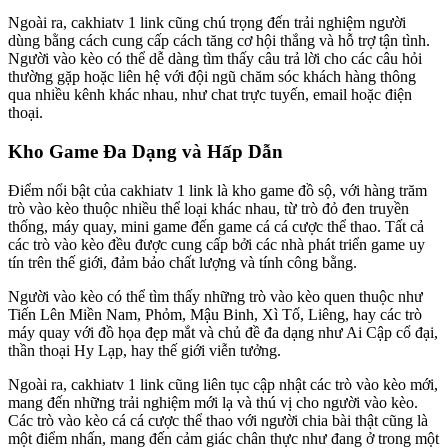
Ngoài ra, cakhiatv 1 link cũng chú trọng đến trải nghiệm người
dùng bằng cách cung cấp cách tăng cơ hội thắng và hỗ trợ tận tình.
Người vào kèo có thể dễ dàng tìm thấy câu trả lời cho các câu hỏi
thường gặp hoặc liên hệ với đội ngũ chăm sóc khách hàng thông
qua nhiều kênh khác nhau, như chat trực tuyến, email hoặc điện
thoại.
Kho Game Đa Dạng và Hấp Dẫn
Điểm nổi bật của cakhiatv 1 link là kho game đồ sộ, với hàng trăm
trò vào kèo thuộc nhiều thể loại khác nhau, từ trò đỏ đen truyền
thống, máy quay, mini game đến game cá cá cược thể thao. Tất cả
các trò vào kèo đều được cung cấp bởi các nhà phát triển game uy
tín trên thế giới, đảm bảo chất lượng và tính công bằng.
Người vào kèo có thể tìm thấy những trò vào kèo quen thuộc như
Tiến Lên Miền Nam, Phỏm, Mậu Binh, Xì Tố, Liêng, hay các trò
máy quay với đồ họa đẹp mắt và chủ đề đa dạng như Ai Cập cổ đại,
thần thoại Hy Lạp, hay thế giới viễn tưởng.
Ngoài ra, cakhiatv 1 link cũng liên tục cập nhật các trò vào kèo mới,
mang đến những trải nghiệm mới lạ và thú vị cho người vào kèo.
Các trò vào kèo cá cá cược thể thao với người chia bài thật cũng là
một điểm nhấn, mang đến cảm giác chân thực như đang ở trong một