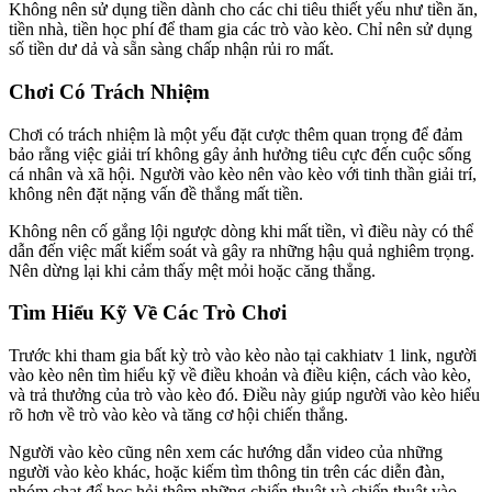
Không nên sử dụng tiền dành cho các chi tiêu thiết yếu như tiền ăn,
tiền nhà, tiền học phí để tham gia các trò vào kèo. Chỉ nên sử dụng
số tiền dư dả và sẵn sàng chấp nhận rủi ro mất.
Chơi Có Trách Nhiệm
Chơi có trách nhiệm là một yếu đặt cược thêm quan trọng để đảm
bảo rằng việc giải trí không gây ảnh hưởng tiêu cực đến cuộc sống
cá nhân và xã hội. Người vào kèo nên vào kèo với tinh thần giải trí,
không nên đặt nặng vấn đề thắng mất tiền.
Không nên cố gắng lội ngược dòng khi mất tiền, vì điều này có thể
dẫn đến việc mất kiểm soát và gây ra những hậu quả nghiêm trọng.
Nên dừng lại khi cảm thấy mệt mỏi hoặc căng thẳng.
Tìm Hiểu Kỹ Về Các Trò Chơi
Trước khi tham gia bất kỳ trò vào kèo nào tại cakhiatv 1 link, người
vào kèo nên tìm hiểu kỹ về điều khoản và điều kiện, cách vào kèo,
và trả thưởng của trò vào kèo đó. Điều này giúp người vào kèo hiểu
rõ hơn về trò vào kèo và tăng cơ hội chiến thắng.
Người vào kèo cũng nên xem các hướng dẫn video của những
người vào kèo khác, hoặc kiếm tìm thông tin trên các diễn đàn,
nhóm chat để học hỏi thêm những chiến thuật và chiến thuật vào