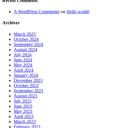
Recent Comments
A WordPress Commenter
on
Hello world!
Archives
March 2025
October 2024
September 2024
August 2024
July 2024
June 2024
May 2024
April 2024
January 2024
December 2023
October 2023
September 2023
August 2023
July 2023
June 2023
May 2023
April 2023
March 2023
February 2023