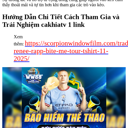
thấy thoải mái và tự tin hơn khi tham gia các trò vào kèo.
Hướng Dẫn Chi Tiết Cách Tham Gia và
Trải Nghiệm cakhiatv 1 link
Xem
https://scorpionwindowfilm.com/trad
thêm:
renee-rapp-bite-me-tour-tshirt-11-
2025/