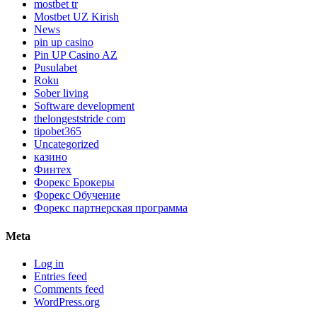
mostbet tr
Mostbet UZ Kirish
News
pin up casino
Pin UP Casino AZ
Pusulabet
Roku
Sober living
Software development
thelongeststride com
tipobet365
Uncategorized
казино
Финтех
Форекс Брокеры
Форекс Обучение
Форекс партнерская программа
Meta
Log in
Entries feed
Comments feed
WordPress.org