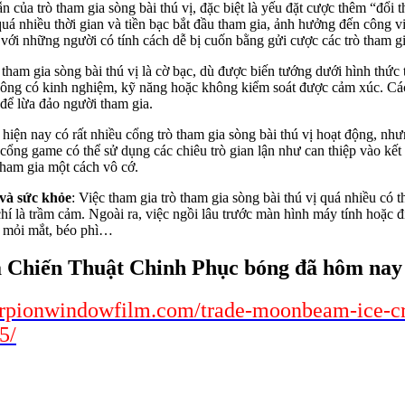
ẫn của trò tham gia sòng bài thú vị, đặc biệt là yếu đặt cược thêm “đổi
quá nhiều thời gian và tiền bạc bắt đầu tham gia, ảnh hưởng đến công v
 với những người có tính cách dễ bị cuốn bằng gửi cược các trò tham gi
ò tham gia sòng bài thú vị là cờ bạc, dù được biến tướng dưới hình thức
không có kinh nghiệm, kỹ năng hoặc không kiểm soát được cảm xúc. C
 để lừa đảo người tham gia.
g hiện nay có rất nhiều cổng trò tham gia sòng bài thú vị hoạt động, 
cổng game có thể sử dụng các chiêu trò gian lận như can thiệp vào kết 
tham gia một cách vô cớ.
và sức khỏe
: Việc tham gia trò tham gia sòng bài thú vị quá nhiều có 
hí là trầm cảm. Ngoài ra, việc ngồi lâu trước màn hình máy tính hoặc đ
, mỏi mắt, béo phì…
 Chiến Thuật Chinh Phục bóng đã hôm nay
corpionwindowfilm.com/trade-moonbeam-ice-
5/