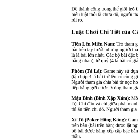
Để thành công trong thế giới
trò 
hiểu luật thôi là chưa đủ, người 
rủi ro.
Luật Chơi Chi Tiết của 
Tiến Lên Miền Nam
: Trò tham g
bài trên tay trước những người tha
là lá bài lớn nhất. Các bộ bài đặc b
bằng nhau), tứ quý (4 lá bài có gi
Phỏm (Tá Lả)
: Game này sử dụng
(tập hợp 3 lá bài trở lên có cùng gi
Người tham gia chia bài từ nọc ho
tiếp bằng gửi cược. Vòng tham gia
Mậu Binh (Binh Xập Xám)
: Mỗ
lá). Chi đầu và chi giữa phải mạn
thì ăn tiền chi đó. Người tham gia
Xì Tố (Poker Hồng Kông)
: Game
trên bàn (bài trên bàn) được lật ng
bộ bài được bảng xếp cấp bậc bằng
thầu.