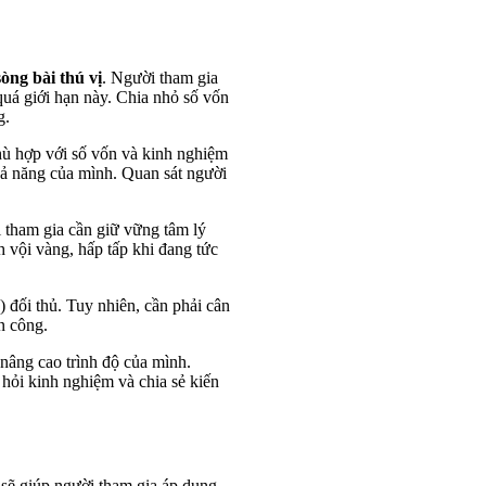
sòng bài thú vị
. Người tham gia
quá giới hạn này. Chia nhỏ số vốn
g.
hù hợp với số vốn và kinh nghiệm
hả năng của mình. Quan sát người
 tham gia cần giữ vững tâm lý
h vội vàng, hấp tấp khi đang tức
) đối thủ. Tuy nhiên, cần phải cân
ản công.
 nâng cao trình độ của mình.
 hỏi kinh nghiệm và chia sẻ kiến
sẽ giúp người tham gia áp dụng