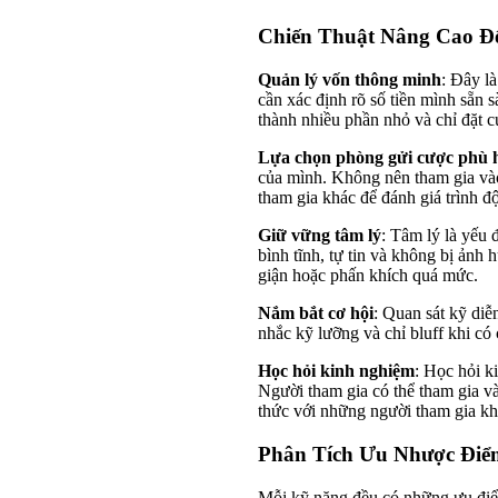
Chiến Thuật Nâng Cao Đ
Quản lý vốn thông minh
: Đây l
cần xác định rõ số tiền mình sẵn 
thành nhiều phần nhỏ và chỉ đặt c
Lựa chọn phòng gửi cược phù 
của mình. Không nên tham gia vào
tham gia khác để đánh giá trình đ
Giữ vững tâm lý
: Tâm lý là yếu
bình tĩnh, tự tin và không bị ảnh
giận hoặc phấn khích quá mức.
Nắm bắt cơ hội
: Quan sát kỹ diễ
nhắc kỹ lưỡng và chỉ bluff khi có 
Học hỏi kinh nghiệm
: Học hỏi k
Người tham gia có thể tham gia và
thức với những người tham gia kh
Phân Tích Ưu Nhược Điể
Mỗi kỹ năng đều có những ưu điểm