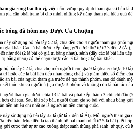
tham gia sòng bài thú vị
, việc nắm vững quy định tham gia cơ bản là đi
tham gia cần phải trang bị cho mình những kỹ năng tham gia hiệu quả để 
Các bóng đã hôm nay Được Ưa Chuộng
ia này sử dụng bộ bài tây 52 lá, chia đều cho 4 người tham gia (mỗi ngư
m gia khác. Các lá bài được xếp bằng gửi cược thứ tự từ 3 đến 2 (Át), t
iệt như đôi (2 lá bài có giá trị bằng nhau), sảnh (dãy các lá bài liên tiếp
á trị bằng nhau) có thể chặn được các lá bài hoặc bộ bài khác.
 bộ bài tây 52 lá, chia cho mỗi người tham gia 9 lá (dealer được 10 lá
á trị hoặc các lá bài liên tiếp nhau cùng chất) và giảm thiểu số điểm của 
ặc ăn bài của người tham gia trước để tạo thành phỏm, sau đó đánh một
 kết thúc khi có người ù (tạo được 3 phỏm và không còn lá bài rác nào)
i người tham gia được chia 13 lá bài và phải xếp thành 3 chi: chi đầu (5 l
h hơn chi sau. Sau khi xếp bài, người tham gia so bài với nhau bằng g
 ăn tiền nhiều chi nhất sẽ là người ăn tiền chung cuộc.
 này sử dụng bộ bài tây 32 lá (từ lá 7 đến lá Át). Mỗi người tham gia đư
ửa trên bàn. Mục tiêu là tạo thành bộ bài mạnh nhất từ 5 lá bài (kết hợp
 gửi cược thứ tự từ cao xuống thấp: sảnh thùng phá sảnh, tứ quý, cù l