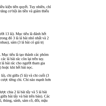
ều kiện tiên quyết. Tuy nhiên, chỉ
tăng cơ hội ăn tiền và giảm thiểu
ời 13 lá). Mục tiêu là đánh hết
rong đó 3 là lá bài nhỏ nhất và 2
 nhau), sám (3 lá bài có giá trị
). Mục tiêu là tạo thành các phỏm
các lá bài rác còn lại trên tay.
 lá bài rác cho người tham gia
 hoặc khi hết bài nọc.
á), chi giữa (5 lá) và chi cuối (3
ửi cược từng chi. Chi nào mạnh hơn
ợc chia 2 lá bài tẩy và 5 lá bài
 giữa bài tẩy và bài trên bàn). Các
ũ, thùng, sảnh, sám cô, đôi, mậu