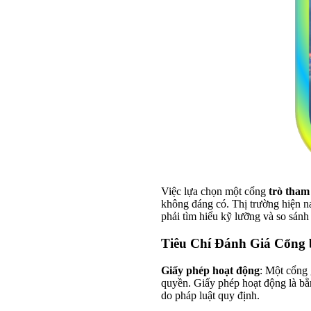
Việc lựa chọn một cổng
trò tham 
không đáng có. Thị trường hiện 
phải tìm hiểu kỹ lưỡng và so sán
Tiêu Chí Đánh Giá Cổng 
Giấy phép hoạt động
: Một cổng 
quyền. Giấy phép hoạt động là b
do pháp luật quy định.