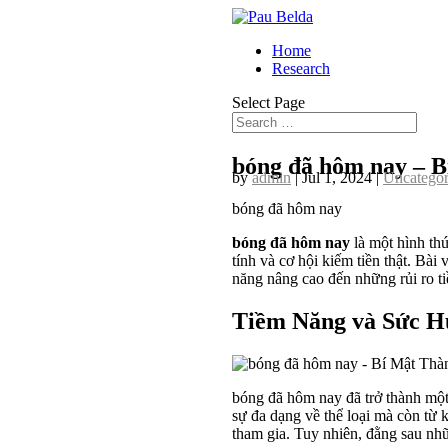
mosbet
pin up casino
pinup
parimatch
1 win
pin up casino game
mostbet casino
aviator
mosbet
aviator 1 win
1 win
pinup
4rabet bangladesh
pinap
1 win casino
mostbet az
4r bet
1 win
1win kz
мостбет кз
mosbet
mostbet
1win login
lucky jet
1win lucky jet
lackyjet
mostbet
1win aviator
1 win
lucky jet
lucky jet
mostbet kz
1win uz
1win online
1win cassino
lucky jet crash
mostbet
pin up
parimatch
pin up bet
1win slot
4rabet
pinup india
mostbet kz
mosbet casino
1 win
mostbet
mosbet
pinup
4x bet
pinup
Home
Research
Select Page
bóng đã hôm nay – 
by
admin
|
Jul 1, 2024
|
Uncategor
bóng đã hôm nay
bóng đã hôm nay
là một hình thứ
tính và cơ hội kiếm tiền thật. Bài 
năng nâng cao đến những rủi ro t
Tiềm Năng và Sức H
bóng đã hôm nay đã trở thành một 
sự đa dạng về thể loại mà còn từ 
tham gia. Tuy nhiên, đằng sau nh