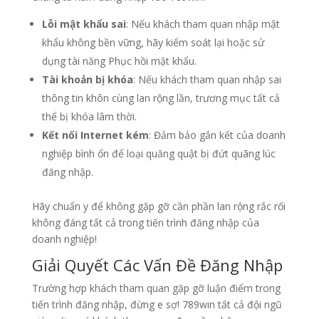
Lỗi mật khẩu sai
: Nếu khách tham quan nhập mật
khẩu không bền vững, hãy kiểm soát lại hoặc sử
dụng tài năng Phục hồi mật khẩu.
Tài khoản bị khóa
: Nếu khách tham quan nhập sai
thông tin khôn cùng lan rộng lần, trương mục tất cả
thể bị khóa lâm thời.
Kết nối Internet kém
: Đảm bảo gắn kết của doanh
nghiệp bình ổn để loại quăng quật bị đứt quãng lúc
đăng nhập.
Hãy chuẩn y để không gặp gỡ cần phần lan rộng rắc rối
không đáng tất cả trong tiến trình đăng nhập của
doanh nghiệp!
Giải Quyết Các Vấn Đề Đăng Nhập
Trường hợp khách tham quan gặp gỡ luận điểm trong
tiến trình đăng nhập, đừng e sợ! 789win tất cả đội ngũ