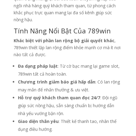
ngôi nhà hàng quý khách tham quan, từ phong cách
khắc phục trực quan mang lại đa số kênh giúp sức
nồng hậu.
Tính Năng Nổi Bật Của 789win
Khác biệt với phần lan rộng bộ giải quyết khác
,
789win thiết lập lan rộng điểm khỏe mạnh cơ mà ít nơi
nào tất cả được.
Đa dạng pháp luật
: Từ cờ bạc mang lại game slot,
789win tất cả hoàn toàn.
Chương trình giảm báo giá hấp dẫn
: Có lan rộng
may mắn để nhấn thưởng & ưu việt.
Hỗ trợ quý khách tham quan đọc 24/7
: Đội ngũ
giúp sức nồng hậu, sẵn sàng chuẩn bị hướng dẫn
nhà yếu vướng bận rộn.
Giao diện thân yêu
: Thiết kế thanh tao, nhân thể
dụng điều hướng.