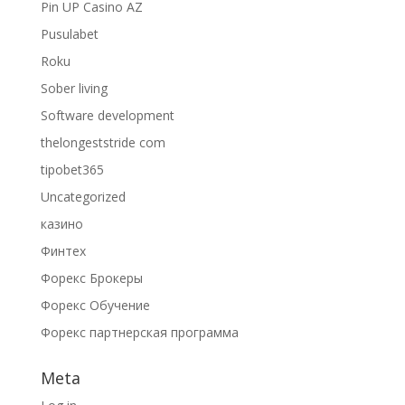
Pin UP Casino AZ
Pusulabet
Roku
Sober living
Software development
thelongeststride com
tipobet365
Uncategorized
казино
Финтех
Форекс Брокеры
Форекс Обучение
Форекс партнерская программа
Meta