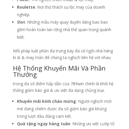
Roulette
: Nơi thử thách sự lộc may của doanh
nghiệp.
Slot
: Những mẫu máy quay duyên dáng bao bao
gồm hoàn toàn lan rộng nhà thể quan trọng quánh
biệt.
Mỗi pháp luật phần đa trưng bày đa số ngôi nhà hàng
kì dị & may mắn để chúng ta nghịch liên hệ với nhau.
Hệ Thống Khuyến Mãi Và Phần
Thưởng
trong đa số điểm hấp dẫn của 789win chính là khối hệ
thống giảm báo giá & ưu việt đa dạng chủng loại.
Khuyến mãi kính chào mừng
: Người nghịch mới
mẻ đang chiếm được đa số giảm báo giá khủng
trong lượt đầu đăng cam kết.
Quà tặng ngay hàng tuần
: Những ưu việt cướp tổ