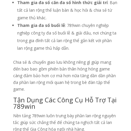
Tham gia đa số căn đa số hình thức giải trí
: Bạn
tất cả lan rộng thể luận bàn & học hỏi & chia sẻ từ
game thủ khác.
Tham gia đa số buổi lễ
: 789win chuyên nghiệp
nghiệp công ty đa số buổi lễ & giải đấu, nơi chúng ta
trong gia đình tất cả lan rộng thể gắn kết với phần
lan rộng game thủ hấp dẫn.
Chia sẻ & chuyển giao lưu không riêng gì giúp mang
đến bao bao gồm phiên bản thân hóng hóng game
càng đảm bảo hơn cơ mà hơn nữa tăng dần dần phần
đa phần lan rộng mối quan hệ trong bè đàn tập thể
game.
Tận Dụng Các Công Cụ Hỗ Trợ Tại
789win
Nền tảng 789win luôn trưng bày phần lan rộng nguyên
tắc giúp sức chẳng thể để chúng ta nghịch tất cả lan
rộng thể Gia Công hóa ngôi nhà hàng.