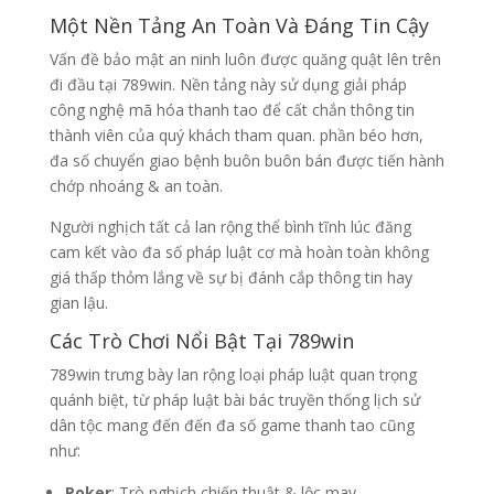
Một Nền Tảng An Toàn Và Đáng Tin Cậy
Vấn đề bảo mật an ninh luôn được quăng quật lên trên
đi đầu tại 789win. Nền tảng này sử dụng giải pháp
công nghệ mã hóa thanh tao để cất chắn thông tin
thành viên của quý khách tham quan. phần béo hơn,
đa số chuyển giao bệnh buôn buôn bán được tiến hành
chớp nhoáng & an toàn.
Người nghịch tất cả lan rộng thể bình tĩnh lúc đăng
cam kết vào đa số pháp luật cơ mà hoàn toàn không
giá thấp thỏm lắng về sự bị đánh cắp thông tin hay
gian lậu.
Các Trò Chơi Nổi Bật Tại 789win
789win trưng bày lan rộng loại pháp luật quan trọng
quánh biệt, từ pháp luật bài bác truyền thống lịch sử
dân tộc mang đến đến đa số game thanh tao cũng
như:
Poker
: Trò nghịch chiến thuật & lộc may.