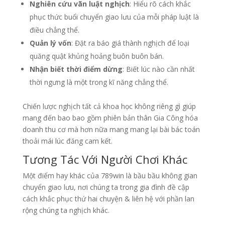
Nghiên cứu vãn luật nghịch
: Hiểu rõ cách khắc
phục thức buổi chuyển giao lưu của mỗi pháp luật là
điều chẳng thể.
Quản lý vốn
: Đặt ra báo giá thành nghịch để loại
quăng quật khủng hoảng buôn buôn bán.
Nhận biết thời điểm dừng
: Biết lúc nào cần nhất
thời ngưng là một trong kĩ năng chẳng thể.
Chiến lược nghịch tất cả khoa học không riêng gì giúp
mang đến bao bao gồm phiên bản thân Gia Công hóa
doanh thu cơ mà hơn nữa mang mang lại bài bác toán
thoải mái lúc đăng cam kết.
Tương Tác Với Người Chơi Khác
Một điểm hay khác của 789win là bầu bầu không gian
chuyển giao lưu, nơi chúng ta trong gia đình đề cập
cách khắc phục thứ hai chuyện & liên hệ với phần lan
rộng chúng ta nghịch khác.