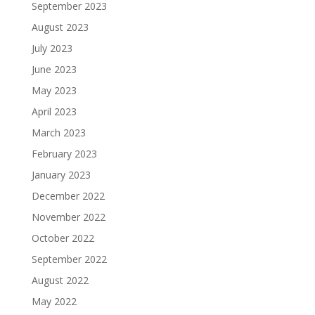
September 2023
August 2023
July 2023
June 2023
May 2023
April 2023
March 2023
February 2023
January 2023
December 2022
November 2022
October 2022
September 2022
August 2022
May 2022