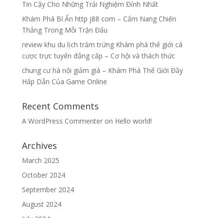
Tin Cậy Cho Những Trải Nghiệm Đỉnh Nhất
Khám Phá Bí Ẩn http j88 com – Cẩm Nang Chiến
Thắng Trong Mỗi Trận Đấu
review khu du lịch trăm trứng Khám phá thế giới cá
cược trực tuyến đẳng cấp – Cơ hội và thách thức
chung cư hà nội giảm giá – Khám Phá Thế Giới Đầy
Hấp Dẫn Của Game Online
Recent Comments
A WordPress Commenter
on
Hello world!
Archives
March 2025
October 2024
September 2024
August 2024