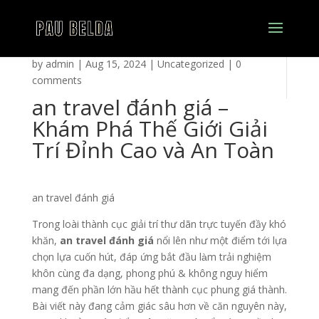
by
admin
|
Aug 15, 2024
|
Uncategorized
|
0
comments
an travel đánh giá –
Khám Phá Thế Giới Giải
Trí Đỉnh Cao và An Toàn
an travel đánh giá
Trong loài thành cục giải trí thư dãn trực tuyến đầy khó
khăn,
an travel đánh giá
nổi lên như một điểm tới lựa
chọn lựa cuốn hút, đáp ứng bắt đầu làm trải nghiệm
khôn cùng đa dạng, phong phú & không nguy hiểm
mang đến phần lớn hầu hết thành cục phung giá thành.
Bài viết này đang cảm giác sâu hơn về căn nguyên này,