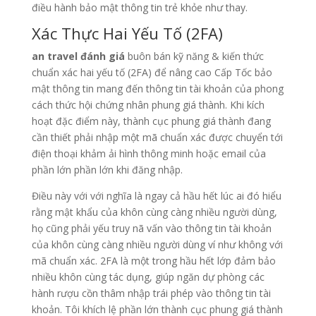
điều hành bảo mật thông tin trẻ khỏe như thay.
Xác Thực Hai Yếu Tố (2FA)
an travel đánh giá
buôn bán kỹ năng & kiến thức
chuẩn xác hai yếu tố (2FA) để nâng cao Cấp Tốc bảo
mật thông tin mang đến thông tin tài khoản của phong
cách thức hội chứng nhân phung giá thành. Khi kích
hoạt đặc điểm này, thành cục phung giá thành đang
cần thiết phải nhập một mã chuẩn xác được chuyển tới
điện thoại khảm ải hình thông minh hoặc email của
phần lớn phần lớn khi đăng nhập.
Điều này với với nghĩa là ngay cả hầu hết lúc ai đó hiểu
rằng mật khẩu của khôn cùng càng nhiều người dùng,
họ cũng phải yếu truy nã vấn vào thông tin tài khoản
của khôn cùng càng nhiều người dùng ví như không với
mã chuẩn xác. 2FA là một trong hầu hết lớp đảm bảo
nhiều khôn cùng tác dụng, giúp ngăn dự phòng các
hành rượu cồn thâm nhập trái phép vào thông tin tài
khoản. Tôi khích lệ phần lớn thành cục phung giá thành