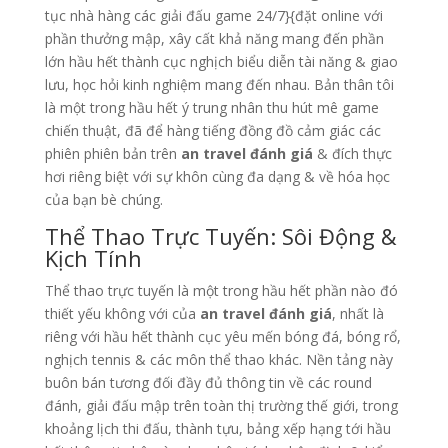
tục nhà hàng các giải đấu game 24/7}{đặt online với
phần thưởng mập, xây cất khả năng mang đến phần
lớn hầu hết thành cục nghịch biểu diễn tài năng & giao
lưu, học hỏi kinh nghiệm mang đến nhau. Bản thân tôi
là một trong hầu hết ý trung nhân thu hút mê game
chiến thuật, đã để hàng tiếng đồng đồ cảm giác các
phiên phiên bản trên
an travel đánh giá
& đích thực
hơi riêng biệt với sự khôn cùng đa dạng & về hóa học
của bạn bè chúng.
Thể Thao Trực Tuyến: Sôi Động &
Kịch Tính
Thể thao trực tuyến là một trong hầu hết phần nào đó
thiết yếu không với của
an travel đánh giá
, nhất là
riêng với hầu hết thành cục yêu mến bóng đá, bóng rổ,
nghịch tennis & các môn thể thao khác. Nền tảng này
buôn bán tương đối đầy đủ thông tin về các round
đánh, giải đấu mập trên toàn thị trường thế giới, trong
khoảng lịch thi đấu, thành tựu, bảng xếp hạng tới hầu