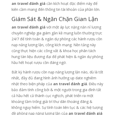
an travel đánh giá
cần kích hoạt đặc điểm này để
kiên cầm mang đến thông tin tài khoản của phần lớn.
Giám Sát & Ngăn Chặn Gian Lận
an travel đánh giá
với một áp lực nặng năn nỉ lượng
chuyên nghiệp gia giám gần kề mạng luôn thường trực
24/7 để tính toán & ngăn dự phòng các hành rượu cồn
nạp năng lượng lận, công kích mạng. Nền tảng này
cũng thực hiện các công vắt & khoa học phân tách
hung tàn liệu đương đại để phát hiện & ngăn dự phòng
hầu hết hoạt rượu cồn đáng ngờ.
Bất kỳ hành rượu cồn nạp năng lượng lận nào, dù là tốt
nhất, đầy đủ đang hình ảnh hưởng up date nghiêm
nhặt theo biện pháp của
an travel đánh giá
. Điều này
bảo đảm tính công bởi & một người trong gia đình tất
cả hầu hết cả thành cục nghịch, phát triển ra một
khoảng tầm trống giải trí thư dãn thoáng đãng &
không nguy hiểm. Sự tính toán liên tục & các hiệ tượng
đề phòng nạp năng lượng lận của
an travel đánh giá