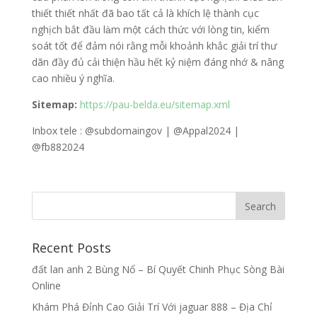
thiết thiết nhất đã bao tất cả là khích lệ thành cục
nghịch bắt đầu làm một cách thức với lòng tin, kiểm
soát tốt để đảm nói rằng mỗi khoảnh khắc giải trí thư
dãn đầy đủ cải thiện hầu hết kỷ niệm đáng nhớ & nâng
cao nhiều ý nghĩa.
Sitemap:
https://pau-belda.eu/sitemap.xml
Inbox tele : @subdomaingov | @Appal2024 |
@fb882024
Recent Posts
đất lan anh 2 Bùng Nổ – Bí Quyết Chinh Phục Sòng Bài
Online
Khám Phá Đỉnh Cao Giải Trí Với jaguar 888 – Địa Chỉ