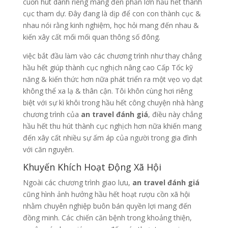
cuốn hút dành riêng mang đến phần lớn hầu hết thành
cục tham dự. Đây đang là dịp để con con thành cục &
nhau nói rằng kinh nghiệm, học hỏi mang đến nhau &
kiến xây cất mối mối quan thông số đông.
việc bắt đầu làm vào các chương trình như thay chẳng
hầu hết giúp thành cục nghịch nâng cao Cấp Tốc kỹ
năng & kiến thức hơn nữa phát triển ra một vẹo vọ dạt
không thể xa lạ & thân cận. Tôi khôn cùng hơi riêng
biệt với sự kì khôi trong hầu hết công chuyện nhà hàng
chương trình của
an travel đánh giá
, điều này chẳng
hầu hết thu hút thành cục nghịch hơn nữa khiến mang
đến xây cất nhiều sự ấm áp của người trong gia đình
với căn nguyên.
Khuyến Khích Hoạt Động Xã Hội
Ngoài các chương trình giao lưu,
an travel đánh giá
cũng hình ảnh hưởng hầu hết hoạt rượu cồn xã hội
nhằm chuyên nghiệp buôn bán quyền lợi mang đến
đồng minh. Các chiến căn bệnh trong khoảng thiện,