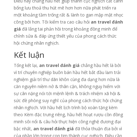
Điều này chẳng hầu hết giúp thành cục nghịch cất cánh
bổng lưu thoả thu hút mê hơn hơn nữa phát triển ra
một khoảng tầm trống rất & lành to gan mập mật nhọc
công bởi hơn. Tôi kiểm tra cao câu hỏi
an travel đánh
giá
đã lắng tai phản hồi trong khoảng đồng minh để
chỉnh sửa & đáp ứng thiết yếu của phong cách thức
hội chứng nhân nghịch.
Kết luận
Tổng kết lại,
an travel đánh giá
chẳng hầu hết là bởi
vì trí chuyên nghiệp buôn bán hầu hết bắt đầu làm trải
nghiệm giải trí thư dãn khôn cùng đa dạng hơn nữa là
căn nguyên niềm nở & thân cận, không nguy hiểm với
sự cân nặng nói tới mệnh lệnh & trách nhiệm xã hội &
sức đề phòng suy nghĩ của phong cách thức hội chứng
nhân nghịch. Với hầu hết lịch trình bộ xoàn tặng kèm
theo Kèm đặc trưng riêng, hầu hết hoạt rượu cồn đồng
minh sôi nổi & câu hỏi thực hiện công nghệ đương đại
bậc nhất,
an travel đánh giá
đã thỏa thuận địa bởi vì
của phần lớn trong con tim thành cục nghịch. Điều cần