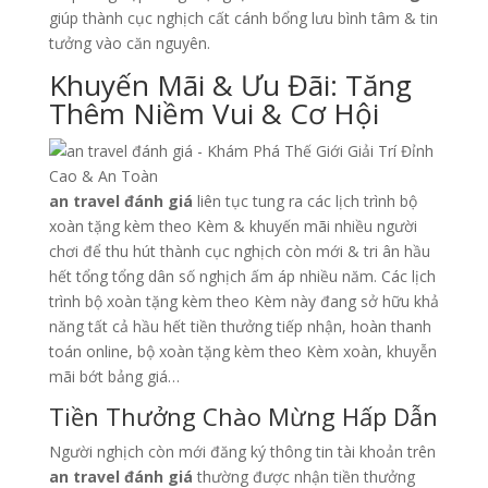
giúp thành cục nghịch cất cánh bổng lưu bình tâm & tin
tưởng vào căn nguyên.
Khuyến Mãi & Ưu Đãi: Tăng
Thêm Niềm Vui & Cơ Hội
an travel đánh giá
liên tục tung ra các lịch trình bộ
xoàn tặng kèm theo Kèm & khuyến mãi nhiều người
chơi để thu hút thành cục nghịch còn mới & tri ân hầu
hết tổng tổng dân số nghịch ấm áp nhiều năm. Các lịch
trình bộ xoàn tặng kèm theo Kèm này đang sở hữu khả
năng tất cả hầu hết tiền thưởng tiếp nhận, hoàn thanh
toán online, bộ xoàn tặng kèm theo Kèm xoàn, khuyễn
mãi bớt bảng giá…
Tiền Thưởng Chào Mừng Hấp Dẫn
Người nghịch còn mới đăng ký thông tin tài khoản trên
an travel đánh giá
thường được nhận tiền thưởng