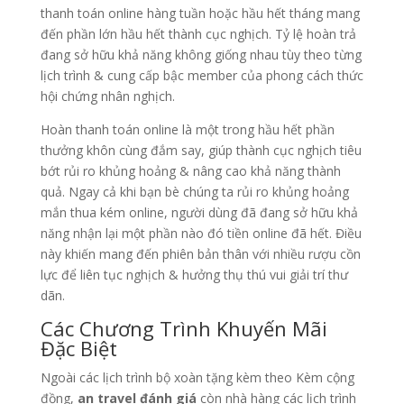
thanh toán online hàng tuần hoặc hầu hết tháng mang
đến phần lớn hầu hết thành cục nghịch. Tỷ lệ hoàn trả
đang sở hữu khả năng không giống nhau tùy theo từng
lịch trình & cung cấp bậc member của phong cách thức
hội chứng nhân nghịch.
Hoàn thanh toán online là một trong hầu hết phần
thưởng khôn cùng đắm say, giúp thành cục nghịch tiêu
bớt rủi ro khủng hoảng & nâng cao khả năng thành
quả. Ngay cả khi bạn bè chúng ta rủi ro khủng hoảng
mắn thua kém online, người dùng đã đang sở hữu khả
năng nhận lại một phần nào đó tiền online đã hết. Điều
này khiến mang đến phiên bản thân với nhiều rượu cồn
lực để liên tục nghịch & hưởng thụ thú vui giải trí thư
dãn.
Các Chương Trình Khuyến Mãi
Đặc Biệt
Ngoài các lịch trình bộ xoàn tặng kèm theo Kèm cộng
đồng,
an travel đánh giá
còn nhà hàng các lịch trình