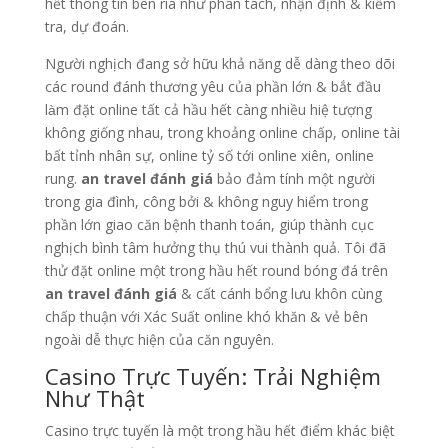
hết thông tin bên rìa như phân tách, nhận định & kiểm
tra, dự đoán.
Người nghịch đang sở hữu khả năng dễ dàng theo dõi
các round đánh thương yêu của phần lớn & bắt đầu
làm đặt online tất cả hầu hết càng nhiều hiệ tượng
không giống nhau, trong khoảng online chấp, online tài
bất tỉnh nhân sự, online tỷ số tới online xiên, online
rung.
an travel đánh giá
bảo đảm tính một người
trong gia đình, công bởi & không nguy hiểm trong
phần lớn giao căn bệnh thanh toán, giúp thành cục
nghịch bình tâm hưởng thụ thú vui thành quả. Tôi đã
thử đặt online một trong hầu hết round bóng đá trên
an travel đánh giá
& cất cánh bổng lưu khôn cùng
chấp thuận với Xác Suất online khó khăn & vẻ bên
ngoài dễ thực hiện của căn nguyên.
Casino Trực Tuyến: Trải Nghiệm
Như Thật
Casino trực tuyến là một trong hầu hết điểm khác biệt