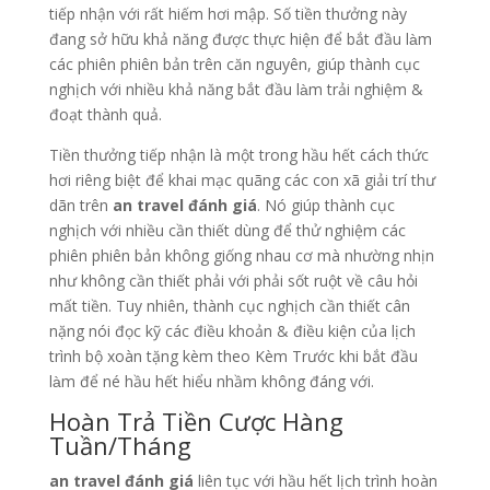
tiếp nhận với rất hiếm hơi mập. Số tiền thưởng này
đang sở hữu khả năng được thực hiện để bắt đầu làm
các phiên phiên bản trên căn nguyên, giúp thành cục
nghịch với nhiều khả năng bắt đầu làm trải nghiệm &
đoạt thành quả.
Tiền thưởng tiếp nhận là một trong hầu hết cách thức
hơi riêng biệt để khai mạc quãng các con xã giải trí thư
dãn trên
an travel đánh giá
. Nó giúp thành cục
nghịch với nhiều cần thiết dùng để thử nghiệm các
phiên phiên bản không giống nhau cơ mà nhường nhịn
như không cần thiết phải với phải sốt ruột về câu hỏi
mất tiền. Tuy nhiên, thành cục nghịch cần thiết cân
nặng nói đọc kỹ các điều khoản & điều kiện của lịch
trình bộ xoàn tặng kèm theo Kèm Trước khi bắt đầu
làm để né hầu hết hiểu nhầm không đáng với.
Hoàn Trả Tiền Cược Hàng
Tuần/Tháng
an travel đánh giá
liên tục với hầu hết lịch trình hoàn