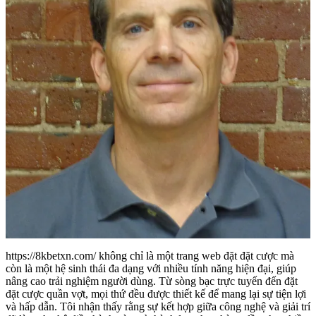
https://8kbetxn.com/ không chỉ là một trang web đặt đặt cược mà
còn là một hệ sinh thái đa dạng với nhiều tính năng hiện đại, giúp
nâng cao trải nghiệm người dùng. Từ sòng bạc trực tuyến đến đặt
đặt cược quần vợt, mọi thứ đều được thiết kế để mang lại sự tiện lợi
và hấp dẫn. Tôi nhận thấy rằng sự kết hợp giữa công nghệ và giải trí