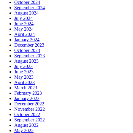
October 2024
September 2024
August 2024
July 2024
June 2024
May 2024
April 2024
January 2024
December 2023
October 2023
September 2023
August 2023
July 2023
June 2023
May 2023
April 2023
March 2023
February 2023
January 2023
December 2022
November 2022
October 2022
September 2022
August 2022
May 2022