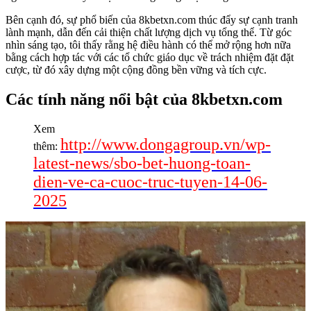
Bên cạnh đó, sự phổ biến của 8kbetxn.com thúc đẩy sự cạnh tranh
lành mạnh, dẫn đến cải thiện chất lượng dịch vụ tổng thể. Từ góc
nhìn sáng tạo, tôi thấy rằng hệ điều hành có thể mở rộng hơn nữa
bằng cách hợp tác với các tổ chức giáo dục về trách nhiệm đặt đặt
cược, từ đó xây dựng một cộng đồng bền vững và tích cực.
Các tính năng nổi bật của 8kbetxn.com
Xem
http://www.dongagroup.vn/wp-
thêm:
latest-news/sbo-bet-huong-toan-
dien-ve-ca-cuoc-truc-tuyen-14-06-
2025