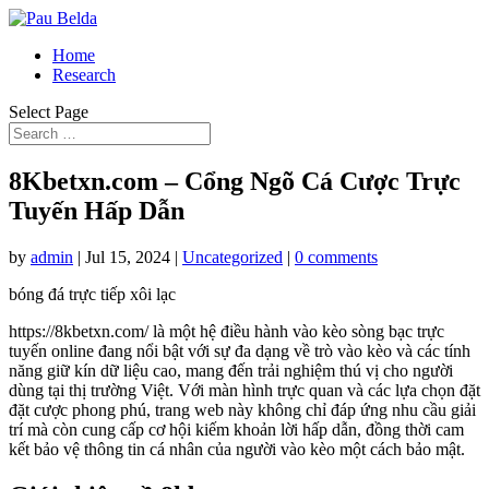
mosbet
pin up casino
pinup
parimatch
1 win
pin up casino game
mostbet casino
aviator
mosbet
aviator 1 win
1 win
pinup
4rabet bangladesh
pinap
1 win casino
mostbet az
4r bet
1 win
1win kz
мостбет кз
mosbet
mostbet
1win login
lucky jet
1win lucky jet
lackyjet
mostbet
1win aviator
1 win
lucky jet
lucky jet
mostbet kz
1win uz
1win online
1win cassino
lucky jet crash
mostbet
pin up
parimatch
pin up bet
1win slot
4rabet
pinup india
mostbet kz
mosbet casino
1 win
mostbet
mosbet
pinup
4x bet
pinup
Home
Research
Select Page
8Kbetxn.com – Cổng Ngõ Cá Cược Trực
Tuyến Hấp Dẫn
by
admin
|
Jul 15, 2024
|
Uncategorized
|
0 comments
bóng đá trực tiếp xôi lạc
https://8kbetxn.com/ là một hệ điều hành vào kèo sòng bạc trực
tuyến online đang nổi bật với sự đa dạng về trò vào kèo và các tính
năng giữ kín dữ liệu cao, mang đến trải nghiệm thú vị cho người
dùng tại thị trường Việt. Với màn hình trực quan và các lựa chọn đặt
đặt cược phong phú, trang web này không chỉ đáp ứng nhu cầu giải
trí mà còn cung cấp cơ hội kiếm khoản lời hấp dẫn, đồng thời cam
kết bảo vệ thông tin cá nhân của người vào kèo một cách bảo mật.