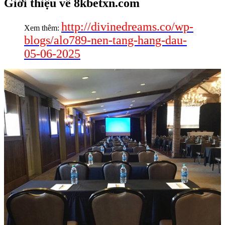
Giới thiệu về 8kbetxn.com
http://divinedreams.co/wp-
Xem thêm:
blogs/alo789-nen-tang-hang-dau-
05-06-2025